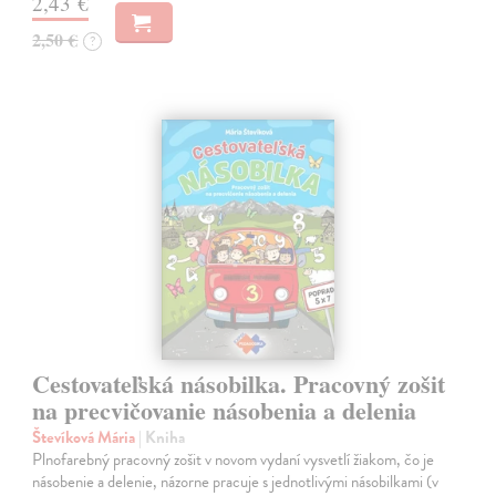
2,43 €
2,50 €
?
Cestovateľská násobilka. Pracovný zošit
na precvičovanie násobenia a delenia
Števíková Mária
| Kniha
Plnofarebný pracovný zošit v novom vydaní vysvetlí žiakom, čo je
násobenie a delenie, názorne pracuje s jednotlivými násobilkami (v