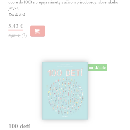
obore do 100) a prepája námety s učivom prírodovedy, slovenského
jazyka,…
Do 4 dní
5,43 €
5,60 €
?
na sklade
100 detí