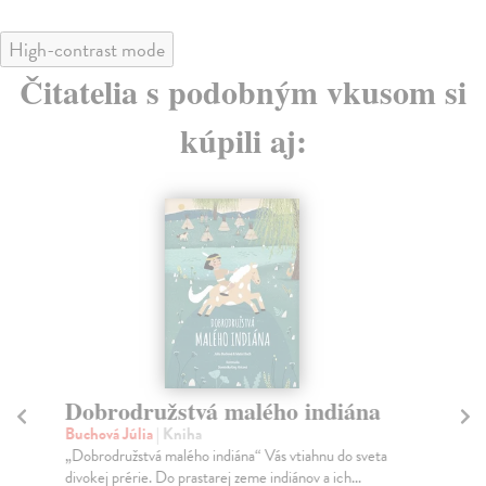
High-contrast mode
Čitatelia s podobným vkusom si
kúpili aj:
Dobrodružstvá malého indiána
Mo
P
Buchová Júlia
| Kniha
„Dobrodružstvá malého indiána“ Vás vtiahnu do sveta
kol
divokej prérie. Do prastarej zeme indiánov a ich...
Vst