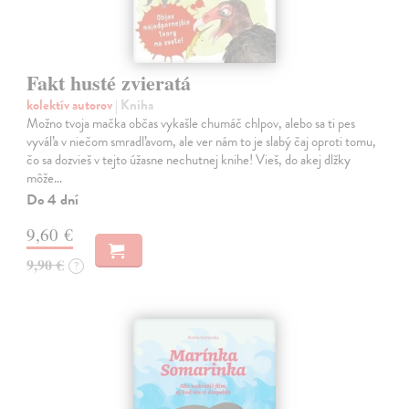
Fakt husté zvieratá
kolektív autorov
| Kniha
Možno tvoja mačka občas vykašle chumáč chlpov, alebo sa ti pes
vyváľa v niečom smradľavom, ale ver nám to je slabý čaj oproti tomu,
čo sa dozvieš v tejto úžasne nechutnej knihe! Vieš, do akej dlžky
môže…
Do 4 dní
9,60 €
9,90 €
?