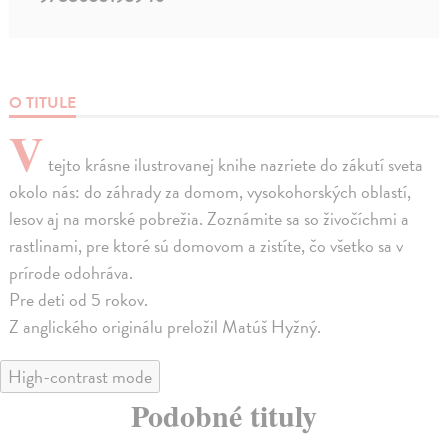
O TITULE
V
tejto krásne ilustrovanej knihe nazriete do zákutí sveta
okolo nás: do záhrady za domom, vysokohorských oblastí,
lesov aj na morské pobrežia. Zoznámite sa so živočíchmi a
rastlinami, pre ktoré sú domovom a zistíte, čo všetko sa v
prírode odohráva.
Pre deti od 5 rokov.
Z anglického originálu preložil Matúš Hyžný.
High-contrast mode
Podobné tituly