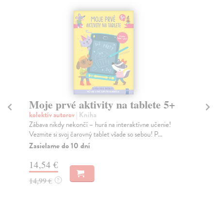
Moje prvé aktivity na tablete 5+
Sv
kolektív autorov
| Kniha
kol
Zábava nikdy nekončí – hurá na interaktívne učenie!
Ten
Vezmite si svoj čarovný tablet všade so sebou! P...
pop
Zasielame do 10 dní
Za
14,54 €
14
14,99 €
14
?