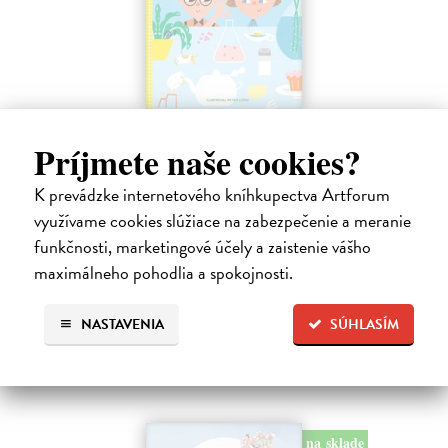
Profesor Tekvička a Števko v domácom
Príjmete naše cookies?
laboratóriu
Šušaníková Ivana
| Kniha
K prevádzke internetového kníhkupectva Artforum
Vedeli ste, že si doma môžete vyrobiť soľné šperky, vlastné jogurty,
využívame cookies slúžiace na zabezpečenie a meranie
recyklovaný papier aj dúhu? Vyskúšajte so svojimi deťmi tridsať
jednoduchých pokusov s bežnými predmetmi a materiálmi.
funkčnosti, marketingové účely a zaistenie vášho
Na sklade
maximálneho pohodlia a spokojnosti.
14,20 €
NASTAVENIA
SÚHLASÍM
14,95 €
?
na sklade