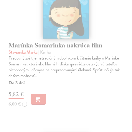
Marínka Somarinka nakrúca film
Staviarska Marka
| Kniha
Pracovný zošit je netradičným doplnkom k čítaniu knihy o Marínke
Somarinke, ktorá ako hlavná hrdinka sprevádza detských čitateľov
rôznorodými, dômyselne prepracovanými úlohami. Sprístupňuje tak
deťom možnosť…
Do 3 dní
5,82 €
6,00 €
?