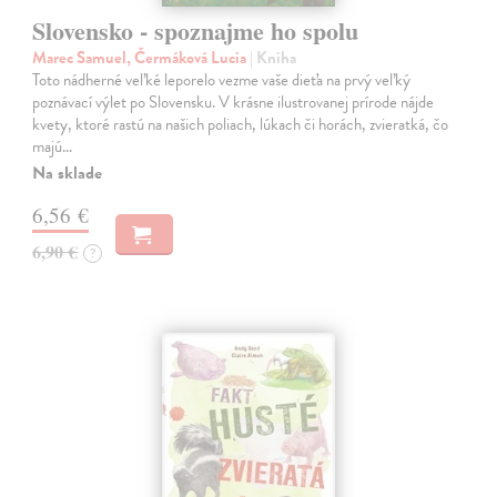
Slovensko - spoznajme ho spolu
Marec Samuel, Čermáková Lucia
| Kniha
Toto nádherné veľké leporelo vezme vaše dieťa na prvý veľký
poznávací výlet po Slovensku. V krásne ilustrovanej prírode nájde
kvety, ktoré rastú na našich poliach, lúkach či horách, zvieratká, čo
majú…
Na sklade
6,56 €
6,90 €
?