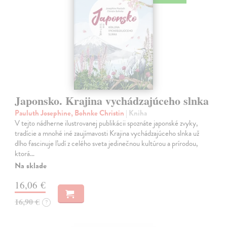
Japonsko. Krajina vychádzajúceho slnka
Pauluth Josephine, Bohnke Christin
| Kniha
V tejto nádherne ilustrovanej publikácii spoznáte japonské zvyky,
tradície a mnohé iné zaujímavosti Krajina vychádzajúceho slnka už
dlho fascinuje ľudí z celého sveta jedinečnou kultúrou a prírodou,
ktorá…
Na sklade
16,06 €
16,90 €
?