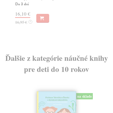
kni
Do 3 dní
Do
16,10 €
6,
16,95 €
?
6,
Ďalšie z kategórie náučné knihy
pre deti do 10 rokov
na sklade