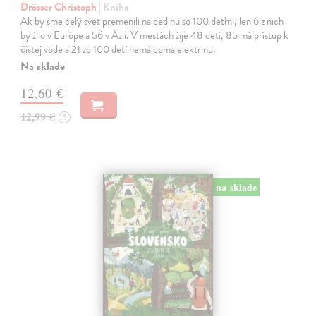
Drösser Christoph
| Kniha
Ak by sme celý svet premenili na dedinu so 100 deťmi, len 6 z nich
by žilo v Európe a 56 v Ázii. V mestách žije 48 detí, 85 má prístup k
čistej vode a 21 zo 100 detí nemá doma elektrinu.
Na sklade
12,60 €
12,99 €
?
na sklade