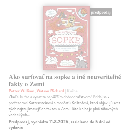
predpredaj
Ako surfovať na sopke a iné neuveriteľné
fakty o Zemi
Potter William, Watson Richard
| Kniha
Zbaľ si kufre a vyraz za najväčším dobrodružstvom! Pridaj sa k
profesorovi Katzensteinovi a morčaťu Krištofovi, ktorí objavujú svet
tých najzaujímavejších faktov o Zemi. Táto kniha je plná zábavných
vedeckých…
Predpredaj, vychádza 11.8.2026, zasielame do 5 dní od
vydania