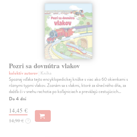
Pozri sa dovnútra vlakov
kolektív autorov
| Kniha
Spoznaj vďaka tejto encyklopedickej knižke s viac ako 60 okienkami s
rôznymi typmi vlakov. Zoznám sa s vlakmi, ktoré za slnečného dňa, za
dažďa či v snehu rachotia po koľajniciach a prevážajú cestujúcich…
Do 4 dní
14,45 €
14,90 €
?