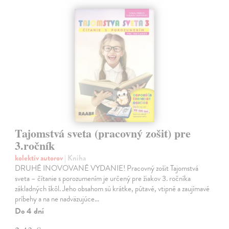
Tajomstvá sveta (pracovný zošit) pre
3.ročník
kolektív autorov
| Kniha
DRUHÉ INOVOVANÉ VYDANIE! Pracovný zošit Tajomstvá
sveta – čítanie s porozumením je určený pre žiakov 3. ročníka
základných škôl. Jeho obsahom sú krátke, pútavé, vtipné a zaujímavé
príbehy a na ne nadväzujúce…
Do 4 dní