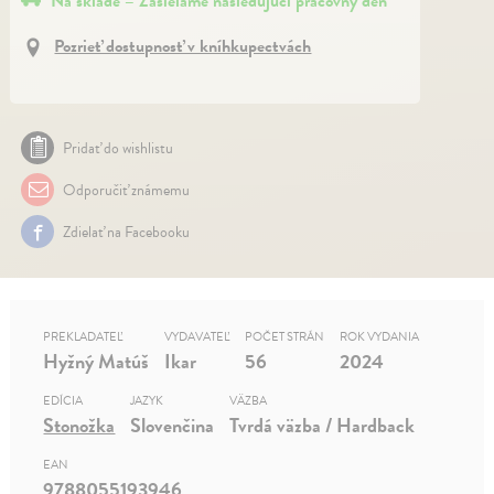
Na sklade – Zasielame nasledujúci pracovný deň
Pozrieť dostupnosť v kníhkupectvách
Pridať do wishlistu
Odporučiť známemu
Zdielať na Facebooku
PREKLADATEĽ
VYDAVATEĽ
POČET STRÁN
ROK VYDANIA
Hyžný Matúš
Ikar
56
2024
EDÍCIA
JAZYK
VÄZBA
Stonožka
Slovenčina
Tvrdá väzba / Hardback
EAN
9788055193946