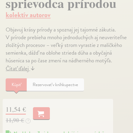
sprievodca prírodou
kolektív autorov
Objavuj krásy prírody a spoznaj jej tajomné zákutia.
V prírode prebieha mnoho jednoduchých aj neuveriteľne
zložitých procesov – veľký strom vyrastie z maličkého
semienka, dážď na oblohe strieda dúha a obyčajná
húsenica sa po čase zmení na nádherného motýľa.
Čítať ďalej
↓
Kúpiť
Rezervovať v kníhkupectve
11,54 €
11,90 €
?