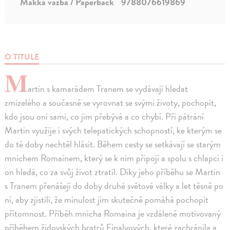
Mäkká väzba / Paperback
9788076619869
O TITULE
M
artin s kamarádem Tranem se vydávají hledat
zmizelého a současně se vyrovnat se svými životy, pochopit,
kdo jsou oni sami, co jim přebývá a co chybí. Při pátrání
Martin využije i svých telepatických schopností, ke kterým se
do té doby nechtěl hlásit. Během cesty se setkávají se starým
mnichem Romainem, který se k nim připojí a spolu s chlapci i
on hledá, co za svůj život ztratil. Díky jeho příběhu se Martin
s Tranem přenášejí do doby druhé světové války a let těsně po
ní, aby zjistili, že minulost jim skutečně pomáhá pochopit
přítomnost. Příběh mnicha Romaina je vzdáleně motivovaný
příběhem židovských bratrů Finalyových, které zachránila a