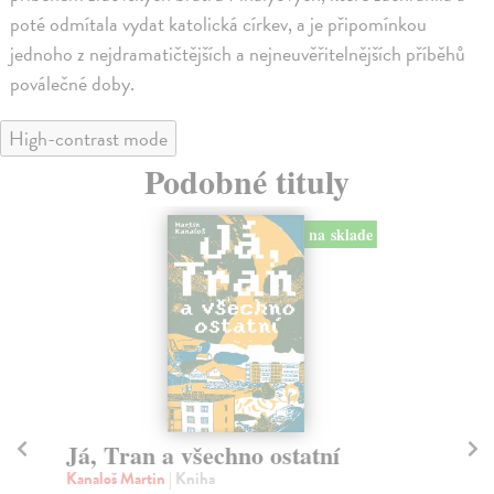
poté odmítala vydat katolická církev, a je připomínkou
jednoho z nejdramatičtějších a nejneuvěřitelnějších příběhů
poválečné doby.
High-contrast mode
Podobné tituly
na sklade
Já, Tran a všechno ostatní
El
Kanaloš Martin
| Kniha
Pos