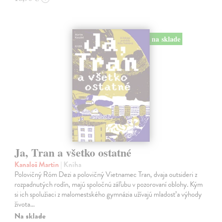
na sklade
Ja, Tran a všetko ostatné
Kanaloš Martin
| Kniha
Polovičný Róm Dezi a polovičný Vietnamec Tran, dvaja outsideri z
rozpadnutých rodín, majú spoločnú záľubu v pozorovaní oblohy. Kým
si ich spolužiaci z malomestského gymnázia užívajú mladosť a výhody
života…
Na sklade