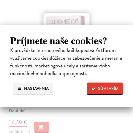
Príjmete naše cookies?
K prevádzke internetového kníhkupectva Artforum
využívame cookies slúžiace na zabezpečenie a meranie
funkčnosti, marketingové účely a zaistenie vášho
maximálneho pohodlia a spokojnosti.
Skóre
NASTAVENIA
SÚHLASÍM
Kennedy Elle
| Kniha
Allie Hayesová prežíva krízu. Blížia sa promócie a ona stále netuší, čo
bude robiť po vysokej.
Do 4 dní
16,39 €
16,90 €
?