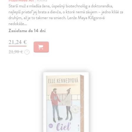
Starší muž a mladšia žena, úspešný biotechnológ a doktorandka,
najlepší priateľ jej brata a dievča, o ktoré nemá záujem – jedno klišé za
druhým, až je to takmer na smiech. Lenže Maya Killgorová
nedokáže…
Zasielame do 14 dní
21,24 €
21,90 €
?