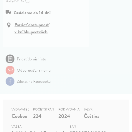
?
Zasielame do 14 dní
Pozrieť dostupnosť
v kníhkupectvách
Pridať do wishlistu
Odporučiť známemu
Zdielať na Facebooku
VYDAVATEĽ
POČET STRÁN
ROK VYDANIA
JAZYK
Cooboo
224
2024
Čeština
VÄZBA
EAN