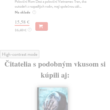
Poloviční Rom Dezi a poloviční Vietnamec Tran, dva
Dok
outsideři z rozpadlých rodin, mají společnou záli...
pří
Na sklade
Na
?
15,58 €
26
16,40 €
28
?
High-contrast mode
Čitatelia s podobným vkusom si
kúpili aj: