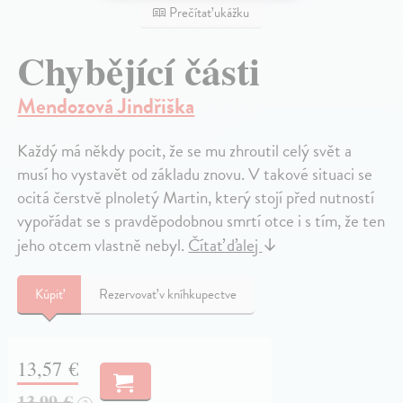
Prečítať ukážku
Chybějící části
Mendozová Jindřiška
Každý má někdy pocit, že se mu zhroutil celý svět a
musí ho vystavět od základu znovu. V takové situaci se
ocitá čerstvě plnoletý Martin, který stojí před nutností
vypořádat se s pravděpodobnou smrtí otce i s tím, že ten
jeho otcem vlastně nebyl.
Čítať ďalej
↓
Kúpiť
Rezervovať v kníhkupectve
13,57 €
13,99 €