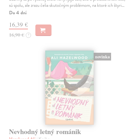
sú spolu, ale zrazu čelia skutočným problémom, na ktoré ich štyri…
Do 4 dní
16,39 €
16,90 €
?
novinka
Nevhodný letný románik
Hazelwood Ali
| Kniha