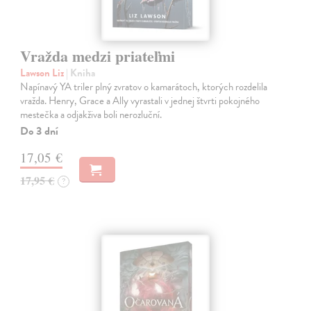
Vražda medzi priateľmi
Lawson Liz
| Kniha
Napínavý YA triler plný zvratov o kamarátoch, ktorých rozdelila
vražda. Henry, Grace a Ally vyrastali v jednej štvrti pokojného
mestečka a odjakživa boli nerozluční.
Do 3 dní
17,05 €
17,95 €
?