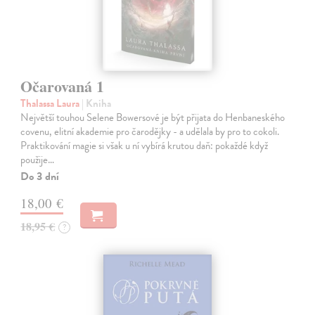
Očarovaná 1
Thalassa Laura
| Kniha
Největší touhou Selene Bowersové je být přijata do Henbaneského
covenu, elitní akademie pro čarodějky - a udělala by pro to cokoli.
Praktikování magie si však u ní vybírá krutou daň: pokaždé když
použije…
Do 3 dní
18,00 €
18,95 €
?