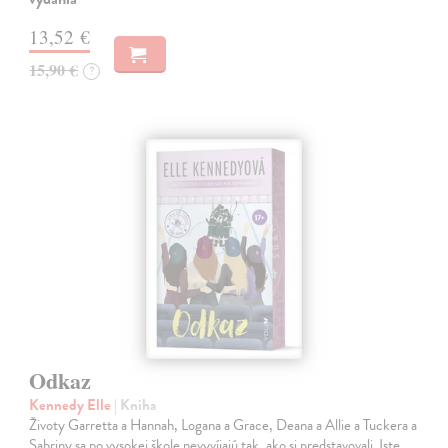
13,52 €
15,90 €
?
Odkaz
Kennedy Elle
| Kniha
Životy Garretta a Hannah, Logana a Grace, Deana a Allie a Tuckera a
Sabriny sa po vysokej škole nevyvíjajú tak, ako si predstavovali. Iste,