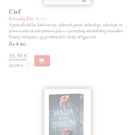
Cieľ
Kennedy Elle
| Kniha
Vysokoškoláčka Sabrina má v plánoch jasno: doštuduje, zaboduje na
práve a získa skvele platenú prácu v prestížnej advokátskej kancelárii.
Krásny hokejista v jej predstavách nikdy nefiguroval.
Do 4 dní
16,39 €
16,90 €
?