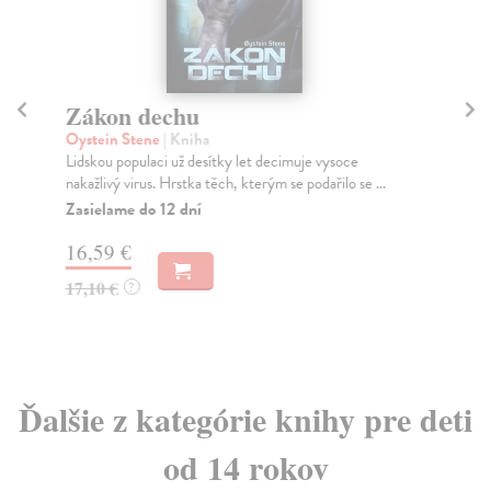
Zákon dechu
K
Oystein Stene
| Kniha
So
Lidskou populaci už desítky let decimuje vysoce
Sko
nakažlivý virus. Hrstka těch, kterým se podařilo se ...
nej
Zasielame do 12 dní
Na
16,59 €
20
17,10 €
21
?
Ďalšie z kategórie knihy pre deti
od 14 rokov