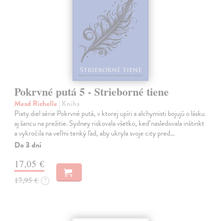
Pokrvné putá 5 - Strieborné tiene
Mead Richelle
| Kniha
Piaty diel série Pokrvné putá, v ktorej upíri a alchymisti bojujú o lásku
aj šancu na prežitie. Sydney riskovala všetko, keď nasledovala inštinkt
a vykročila na veľmi tenký ľad, aby ukryla svoje city pred…
Do 3 dní
17,05 €
17,95 €
?