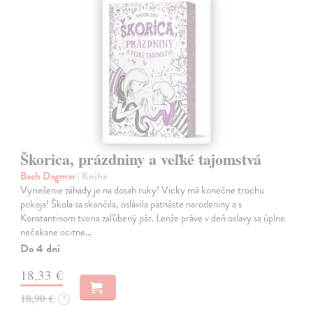
Škorica, prázdniny a veľké tajomstvá
Bach Dagmar
| Kniha
Vyriešenie záhady je na dosah ruky! Vicky má konečne trochu
pokoja! Škola sa skončila, oslávila pätnáste narodeniny a s
Konstantinom tvoria zaľúbený pár. Lenže práve v deň oslavy sa úplne
nečakane ocitne…
Do 4 dní
18,33 €
18,90 €
?