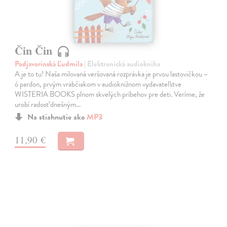
Čin Čin
Podjavorinská Ľudmila
| Elektronická audiokniha
A je to tu! Naša milovaná veršovaná rozprávka je prvou lastovičkou –
ó pardon, prvým vrabčiakom v audioknižnom vydavateľstve
WISTERIA BOOKS plnom skvelých príbehov pre deti. Veríme, že
urobí radosť dnešným…
Na stiahnutie ako
MP3
11,90 €