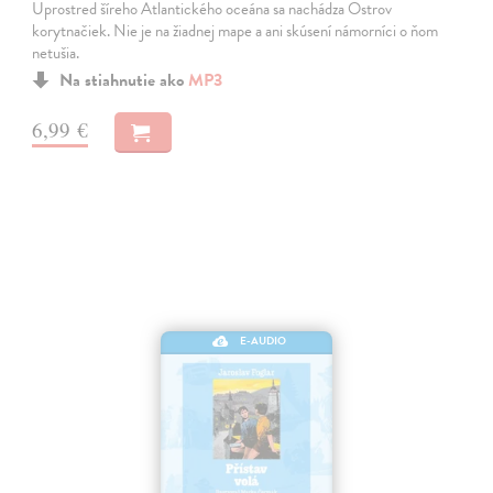
Uprostred šíreho Atlantického oceána sa nachádza Ostrov
korytnačiek. Nie je na žiadnej mape a ani skúsení námorníci o ňom
netušia.
Na stiahnutie ako
MP3
6,99 €
E-AUDIO