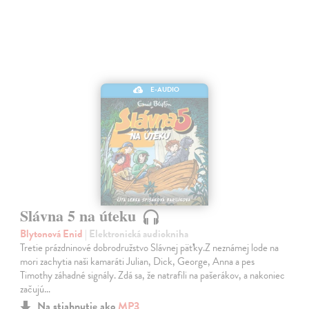
E-AUDIO
Slávna 5 na úteku
Blytonová Enid
| Elektronická audiokniha
Tretie prázdninové dobrodružstvo Slávnej päťky.Z neznámej lode na
mori zachytia naši kamaráti Julian, Dick, George, Anna a pes
Timothy záhadné signály. Zdá sa, že natrafili na pašerákov, a nakoniec
začujú…
Na stiahnutie ako
MP3