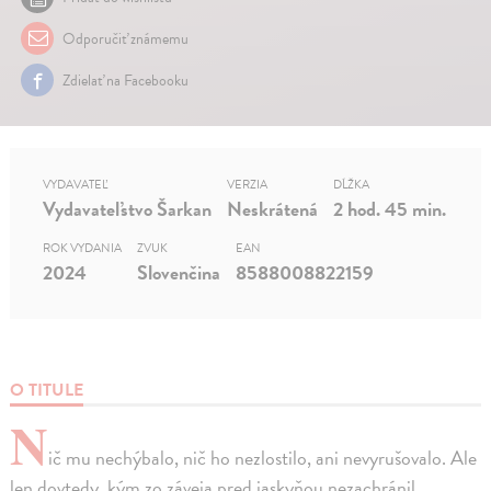
Odporučiť známemu
Zdielať na Facebooku
VYDAVATEĽ
VERZIA
DĹŽKA
Vydavateľstvo Šarkan
Neskrátená
2 hod. 45 min.
ROK VYDANIA
ZVUK
EAN
2024
Slovenčina
8588008822159
O TITULE
N
ič mu nechýbalo, nič ho nezlostilo, ani nevyrušovalo. Ale
len dovtedy, kým zo záveja pred jaskyňou nezachránil