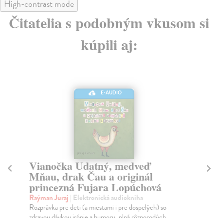
High-contrast mode
Čitatelia s podobným vkusom si
kúpili aj:
E-AUDIO
Vianočka Udatný, medveď
N
Mňau, drak Čau a originál
(
princezná Fujara Lopúchová
Ra
Dob
Raýman Juraj
| Elektronická audiokniha
pri
Rozprávka pre deti (a miestami i pre dospelých) so
cvi
zdravou dávkou irónie a humoru, plná rôznorodých ...