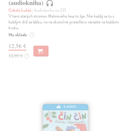
(audiokniha)
Cabala Lukáš
| Audiokniha na CD
V tieni starých stromov Malinového lesa to žije. Nie každý sa tu s
každým drží za labku, no na skutočné priateľstvo narazíte na každom
kroku.
Na sklade
?
12,56 €
12,95 €
?
E-AUDIO