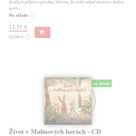
skvelých príbehov pre deti. Veríme, že urobí radosť dnešným deťom
aj ich…
Na sklade
?
12,51 €
12,90 €
?
na sklade
Život v Malinových horách - CD