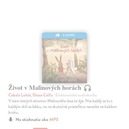
E-AUDIO
Život v Malinových horách
Cabala Lukáš, Dózsa Csilla
| Elektronická audiokniha
V tieni starých stromov Malinového lesa to žije. Nie každý sa tu s
každým drží za labku, no na skutočné priateľstvo narazíte na každom
kroku.
Na stiahnutie ako
MP3