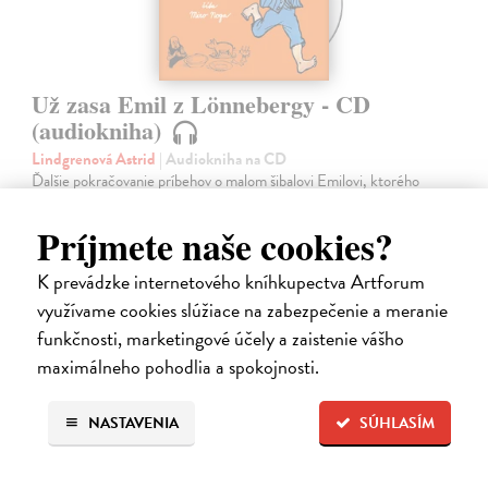
Už zasa Emil z Lönnebergy - CD
(audiokniha)
Lindgrenová Astrid
| Audiokniha na CD
Ďalšie pokračovanie príbehov o malom šibalovi Emilovi, ktorého
huncútstva dobre poznali aj všetci Lönneberčania. Ale čo sa stalo, keď
Emil vylial ockovi na hlavu zabíjačkovú kašu, keď zlú správkyňu
Príjmete naše cookies?
chudobinca…
Na sklade
?
K prevádzke internetového kníhkupectva Artforum
využívame cookies slúžiace na zabezpečenie a meranie
11,35 €
funkčnosti, marketingové účely a zaistenie vášho
11,95 €
?
maximálneho pohodlia a spokojnosti.
NASTAVENIA
SÚHLASÍM