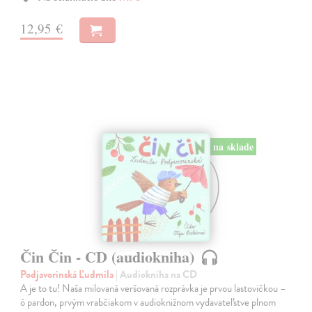
12,95 €
na sklade
Čin Čin - CD (audiokniha)
Podjavorinská Ľudmila
| Audiokniha na CD
A je to tu! Naša milovaná veršovaná rozprávka je prvou lastovičkou –
ó pardon, prvým vrabčiakom v audioknižnom vydavateľstve plnom