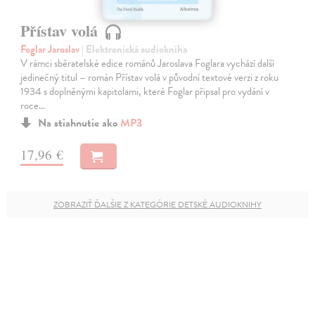
Přístav volá
Foglar Jaroslav
| Elektronická audiokniha
V rámci sběratelské edice románů Jaroslava Foglara vychází další
jedinečný titul – román Přístav volá v původní textové verzi z roku
1934 s doplněnými kapitolami, které Foglar připsal pro vydání v
roce…
Na stiahnutie ako
MP3
17,96 €
ZOBRAZIŤ ĎALŠIE Z KATEGÓRIE DETSKÉ AUDIOKNIHY