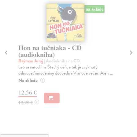
na sklade
Hon na tučniaka - CD
P
(audiokniha)
(
Raýman Juraj
| Audiokniha na CD
Ra
Leo sa narodil na Štedrý deň, a tak je zvyknutý
Dok
oslavovať narodeniny doobeda a Vianoce večer. Ale v ...
rod
Na sklade
Na
?
12,56 €
12
12,95 €
12
?