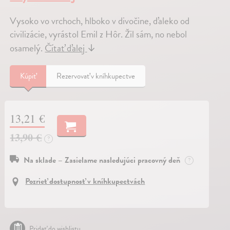
Vysoko vo vrchoch, hlboko v divočine, ďaleko od
civilizácie, vyrástol Emil z Hôr. Žil sám, no nebol
osamelý.
Čítať ďalej
↓
Kúpiť
Rezervovať v kníhkupectve
13,21 €
13,90 €
?
Na sklade – Zasielame nasledujúci pracovný deň
?
Pozrieť dostupnosť v kníhkupectvách
Pridať do wishlistu