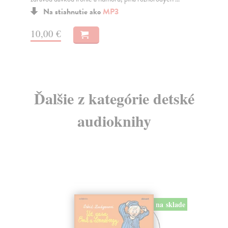
Na
Na stiahnutie ako
MP3
11
10,00 €
11
Ďalšie z kategórie detské
audioknihy
na sklade