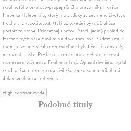
skrehnutého osvetovo-propagačného pracovníka Horáca
Huberta Halapartňu, ktorý mu z vďaky za záchranu života, a
trocha aj z vypočítavosti (takí už osvetári bývajú), ukázal
portrét tajomnej Princeznej s hrčou. Stačil jediný pohľad do
Hrčandiných očí a Emil sa osudovo zamiloval. Odrazu mu v
rodnej divočine začalo neznesiteľne chýbať čosi, čo dovtedy
nepoznal - láska. Pre lásku sú mladí muži ochotní riskovať
rôzne nerozvážnosti a Emil nebol iný. Opustil divočinu, vydal
sa s Horácom na cestu do civilizácie a ku koncu príbehu si
dokonca obliekol nohavice.
High-contrast mode
Podobné tituly