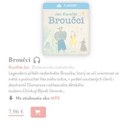
E-AUDIO
Broučci
Karafiát Jan
| Elektronická audiokniha
Legendární příběh nezbedného Broučka, který se učí orientovat ve
světě a poslouchat hlas svého srdce, v podání současných členů i
absolventů Dismanova rozhlasového dětského
souboru.Účinkují:Bývalí členové…
Na stiahnutie ako
MP3
7,96 €