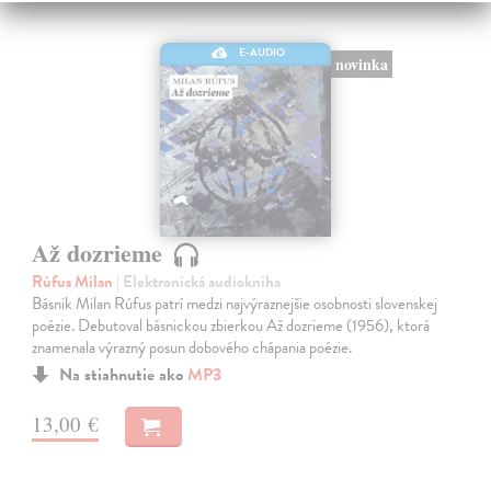
E-AUDIO
novinka
Až dozrieme
Rúfus Milan
| Elektronická audiokniha
Básnik Milan Rúfus patrí medzi najvýraznejšie osobnosti slovenskej
poézie. Debutoval básnickou zbierkou Až dozrieme (1956), ktorá
znamenala výrazný posun dobového chápania poézie.
Na stiahnutie ako
MP3
13,00 €