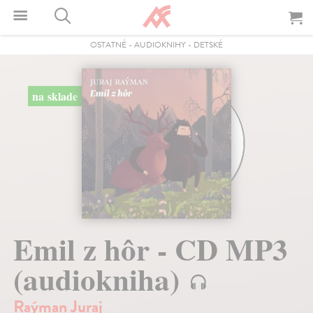
OSTATNÉ
-
AUDIOKNIHY
-
DETSKÉ
na sklade
Emil z hôr - CD MP3
(audiokniha)
Raýman Juraj