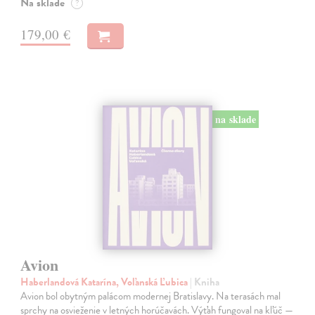
Na sklade
?
179,00 €
na sklade
Avion
Haberlandová Katarína, Voľanská Ľubica
| Kniha
Avion bol obytným palácom modernej Bratislavy. Na terasách mal
sprchy na osvieženie v letných horúčavách. Výťah fungoval na kľúč —