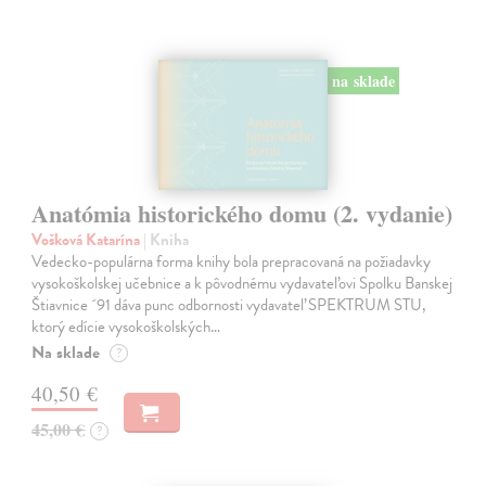
na sklade
Anatómia historického domu (2. vydanie)
Vošková Katarína
| Kniha
Vedecko-populárna forma knihy bola prepracovaná na požiadavky
vysokoškolskej učebnice a k pôvodnému vydavateľovi Spolku Banskej
Štiavnice ´91 dáva punc odbornosti vydavateľ SPEKTRUM STU,
ktorý edície vysokoškolských…
Na sklade
?
40,50 €
45,00 €
?