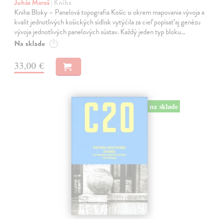
Juhás Maroš
| Kniha
Kniha Bloky – Panelová topografia Košíc si okrem mapovania vývoja a
kvalít jednotlivých košických sídlisk vytýčila za cieľ popísať aj genézu
vývoja jednotlivých panelových sústav. Každý jeden typ bloku…
Na sklade
?
33,00 €
na sklade