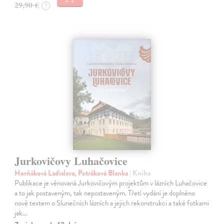
29,90 €
?
Jurkovičovy Luhačovice
Horňáková Ladislava, Petráková Blanka
| Kniha
Publikace je věnovaná Jurkovičovým projektům v lázních Luhačovice
a to jak postaveným, tak nepostaveným. Třetí vydání je doplněno
nově textem o Slunečních lázních a jejich rekonstrukci a také fotkami
jak…