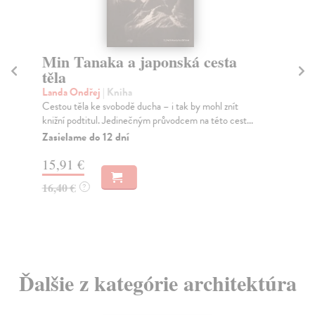
Min Tanaka a japonská cesta
Je
těla
v
Landa Ondřej
| Kniha
Be
Cestou těla ke svobodě ducha – i tak by mohl znít
Vzd
knižní podtitul. Jedinečným průvodcem na této cest...
vní
Zasielame do 12 dní
Za
15,91 €
62
16,40 €
65
?
Ďalšie z kategórie architektúra