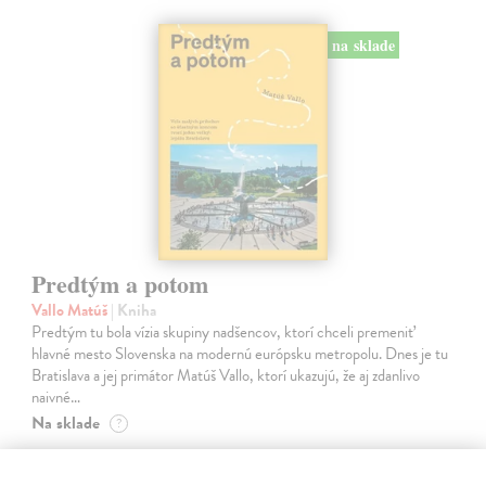
na sklade
Predtým a potom
Vallo Matúš
| Kniha
Predtým tu bola vízia skupiny nadšencov, ktorí chceli premeniť
hlavné mesto Slovenska na modernú európsku metropolu. Dnes je tu
Bratislava a jej primátor Matúš Vallo, ktorí ukazujú, že aj zdanlivo
naivné…
Na sklade
?
18,55 €