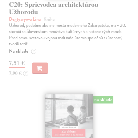
C20: Sprievodca architektúrou
Užhorodu
Degtyaryova Lina
| Kniha
Užhorod, podobne ako iné mestá moderného Zakarpatska, má v 20.
storočí so Slovenskom množstvo kultúrnych a historických väzieb.
Pred prvou svetovou vojnou mali naše územia spoločnú skúsenosť,
tvorili totiž…
Na sklade
?
7,51 €
7,90 €
?
na sklade