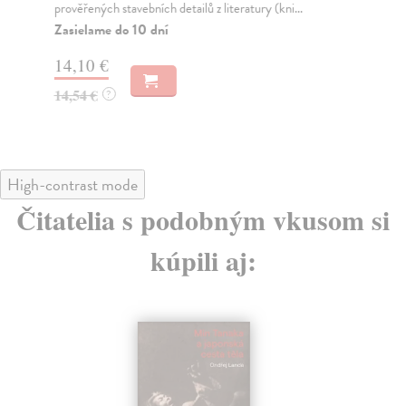
prověřených stavebních detailů z literatury (kni...
Za
Zasielame do 10 dní
14
14,10 €
14
14,54 €
?
High-contrast mode
Čitatelia s podobným vkusom si
kúpili aj: