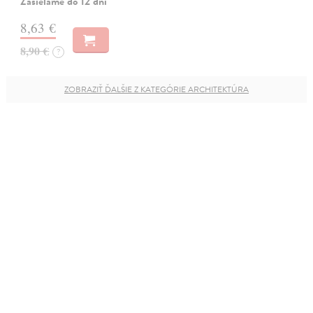
Zasielame do 12 dní
8,63 €
8,90 €
?
ZOBRAZIŤ ĎALŠIE Z KATEGÓRIE ARCHITEKTÚRA