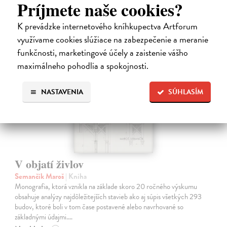
Príjmete naše cookies?
19,95 €
?
K prevádzke internetového kníhkupectva Artforum
využívame cookies slúžiace na zabezpečenie a meranie
funkčnosti, marketingové účely a zaistenie vášho
maximálneho pohodlia a spokojnosti.
na sklade
NASTAVENIA
SÚHLASÍM
V objatí živlov
Semančík Maroš
| Kniha
Monografia, ktorá vznikla na základe skoro 20 ročného výskumu
obsahuje analýzy najdôležitejších stavieb ako aj súpis všetkých 293
budov, ktoré boli v tom čase postavené alebo navrhované so
základnými údajmi.…