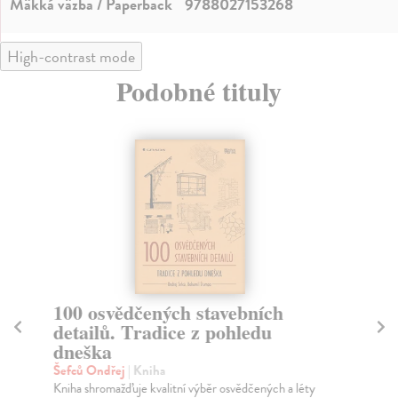
Mäkká väzba / Paperback
9788027153268
High-contrast mode
Podobné tituly
100 osvědčených stavebních
1
detailů. Tradice z pohledu
de
dneška
Št
Oje
Šefců Ondřej
| Kniha
týk
Kniha shromažďuje kvalitní výběr osvědčených a léty