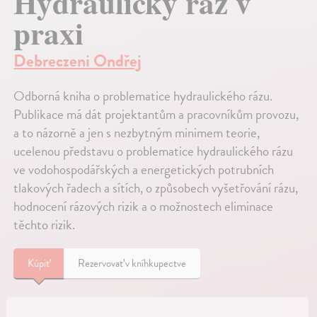
Hydraulický ráz v
praxi
Debreczeni Ondřej
Odborná kniha o problematice hydraulického rázu.
Publikace má dát projektantům a pracovníkům provozu,
a to názorně a jen s nezbytným minimem teorie,
ucelenou představu o problematice hydraulického rázu
ve vodohospodářských a energetických potrubních
tlakových řadech a sítích, o způsobech vyšetřování rázu,
hodnocení rázových rizik a o možnostech eliminace
těchto rizik.
Kúpiť
Rezervovať v kníhkupectve