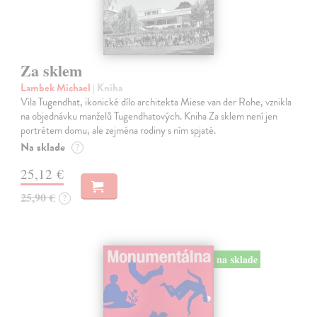
Za sklem
Lambek Michael
| Kniha
Vila Tugendhat, ikonické dílo architekta Miese van der Rohe, vznikla
na objednávku manželů Tugendhatových. Kniha Za sklem není jen
portrétem domu, ale zejména rodiny s ním spjaté.
Na sklade
?
25,12 €
25,90 €
?
na sklade