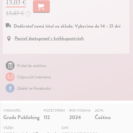
13,03 €
13,43 €
?
Dodávateľ nemá titul na sklade. Vybavíme do 14 - 21 dní
Pozrieť dostupnosť v kníhkupectvách
Pridať do wishlistu
Odporučiť známemu
Zdielať na Facebooku
VYDAVATEĽ
POČET STRÁN
ROK VYDANIA
JAZYK
Grada Publishing
112
2024
Čeština
VÄZBA
EAN