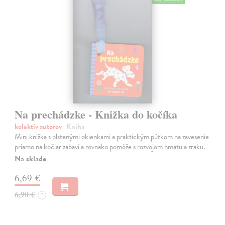
Na prechádzke - Knižka do kočíka
kolektív autorov
| Kniha
Mini knižka s plstenými okienkami a praktickým pútkom na zavesenie
priamo na kočiar zabaví a rovnako pomôže s rozvojom hmatu a zraku.
Na sklade
6,69 €
6,90 €
?