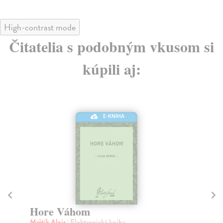
High-contrast mode
Čitatelia s podobným vkusom si
kúpili aj:
E-KNIHA
R
Pia
Hore Váhom
Sba
Mrštík Alois
| Elektronická kniha