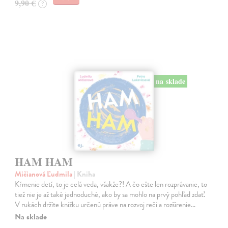
9,90 €
?
na sklade
HAM HAM
Mičianová Ľudmila
| Kniha
Kŕmenie detí, to je celá veda, všakže?! A čo ešte len rozprávanie, to
tiež nie je až také jednoduché, ako by sa mohlo na prvý pohľad zdať.
V rukách držíte knižku určenú práve na rozvoj reči a rozšírenie…
Na sklade