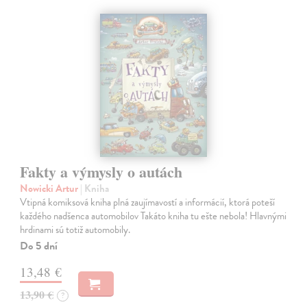
Fakty a výmysly o autách
Nowicki Artur
| Kniha
Vtipná komiksová kniha plná zaujímavostí a informácií, ktorá poteší
každého nadšenca automobilov Takáto kniha tu ešte nebola! Hlavnými
hrdinami sú totiž automobily.
Do 5 dní
13,48 €
13,90 €
?