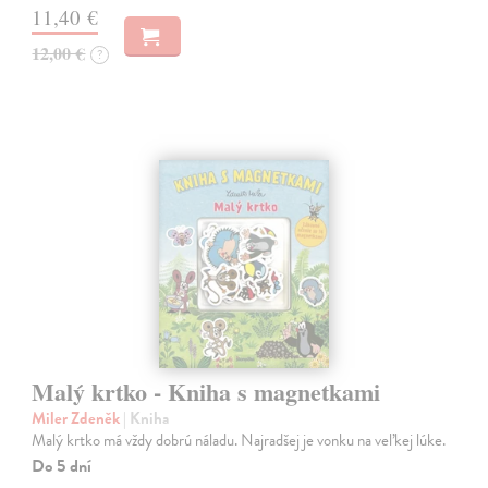
11,40 €
12,00 €
?
Malý krtko - Kniha s magnetkami
Miler Zdeněk
| Kniha
Malý krtko má vždy dobrú náladu. Najradšej je vonku na veľkej lúke.
Do 5 dní