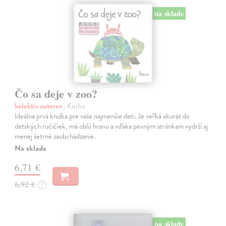
na sklade
Čo sa deje v zoo?
kolektív autorov
| Kniha
Ideálna prvá knižka pre vaše najmenšie deti. Je veľká akurát do
detských ručičiek, má oblú hranu a vďaka pevným stránkam vydrží aj
menej šetrné zaobchádzanie.
Na sklade
6,71 €
6,92 €
?
na sklade