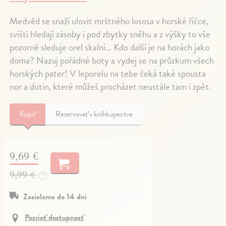
Medvěd se snaží ulovit mrštného lososa v horské říčce,
svišti hledají zásoby i pod zbytky sněhu a z výšky to vše
pozorně sleduje orel skalní… Kdo další je na horách jako
doma? Nazuj pořádné boty a vydej se na průzkum všech
horských pater! V leporelu na tebe čeká také spousta
nor a dutin, které můžeš procházet neustále tam i zpět.
Kúpiť
Rezervovať v kníhkupectve
9,69 €
9,99 €
?
Zasielame do 14 dní
Pozrieť dostupnosť