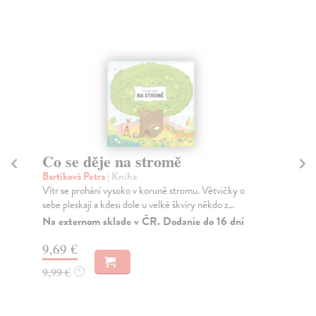
Co se děje na stromě
Ja
Bartíková Petra
| Kniha
Ar
Vítr se prohání vysoko v koruně stromu. Větvičky o
V m
sebe pleskají a kdesi dole u velké škvíry někdo z...
tra
Na externom sklade v ČR. Dodanie do 16 dní
Za
9,69 €
11
9,99 €
11
?