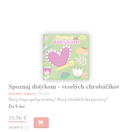
Spoznaj dotykom - veselých chrobáčikov
kolektív autorov
| Kniha
Ktorý hmyz opeľuje kvietky? Ktorý chrobáčik tká pavučiny?
Do 5 dní
10,56 €
10,89 €
?