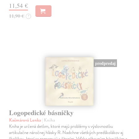
11,54 €
11,90 €
?
predpredaj
Logopedické básničky
Kačmárová Lenka
| Kniha
Kniha je určená deťom, ktoré majú problémy s výslovnosťou
artikulačne náročnej hlásky R. Nadchne všetkých predškolákov aj
školákov, ktorí sa zoznamujú s čítaním. Vďaka zábavným básničkám a