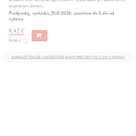
zaujímavým úlohám…
Predpredaj, vychádza 25.8.2026, zasielame do 5 dní od
vydania
8,42 €
9,90 €
?
ZOBRAZIŤ ĎALŠIE Z KATEGÓRIE KNIHY PRE DETI OD 0 DO 3 ROKOV