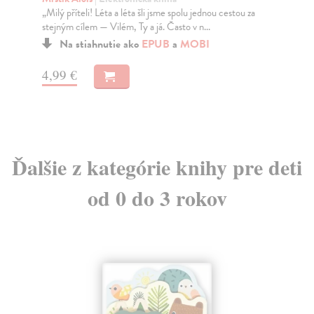
hor
„Milý příteli! Léta a léta šli jsme spolu jednou cestou za
Za
stejným cílem — Vilém, Ty a já. Často v n...
16
Na stiahnutie ako
EPUB
a
MOBI
17
4,99 €
Ďalšie z kategórie knihy pre deti
od 0 do 3 rokov