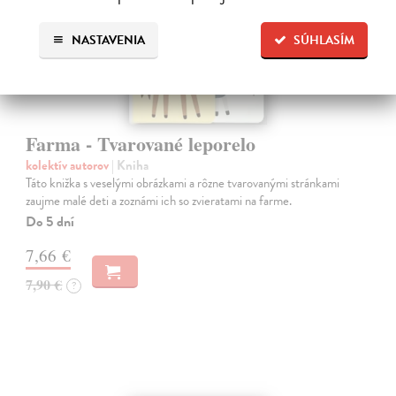
NASTAVENIA
SÚHLASÍM
Farma - Tvarované leporelo
kolektív autorov
| Kniha
Táto knižka s veselými obrázkami a rôzne tvarovanými stránkami
zaujme malé deti a zoznámi ich so zvieratami na farme.
Do 5 dní
7,66 €
7,90 €
?