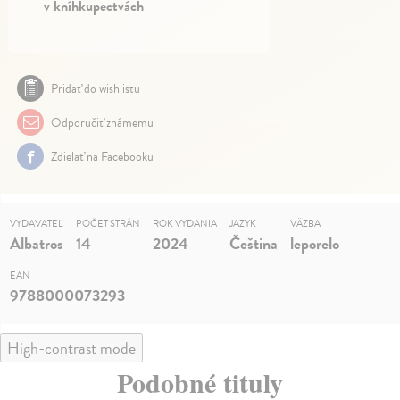
v kníhkupectvách
Pridať do wishlistu
Odporučiť známemu
Zdielať na Facebooku
VYDAVATEĽ
POČET STRÁN
ROK VYDANIA
JAZYK
VÄZBA
Albatros
14
2024
Čeština
leporelo
EAN
9788000073293
High-contrast mode
Podobné tituly