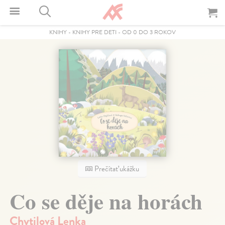
KNIHY
-
KNIHY PRE DETI
-
OD 0 DO 3 ROKOV
Prečítať ukážku
Co se děje na horách
Chytilová Lenka