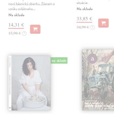
situácie.
novú básnickú zbierku. Záznam o
Na sklade
vzniku zvláštneho…
Na sklade
33,85 €
14,31 €
34,90 €
?
15,90 €
?
na sklade