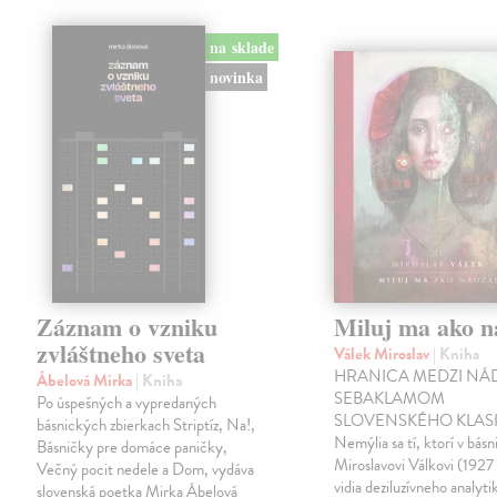
na sklade
novinka
Záznam o vzniku
Miluj ma ako n
zvláštneho sveta
Válek Miroslav
| Kniha
HRANICA MEDZI NÁ
Ábelová Mirka
| Kniha
SEBAKLAMOM
Po úspešných a vypredaných
SLOVENSKÉHO KLASI
básnických zbierkach Striptíz, Na!,
Nemýlia sa tí, ktorí v básn
Básničky pre domáce paničky,
Miroslavovi Válkovi (1927
Večný pocit nedele a Dom, vydáva
vidia deziluzívneho analyti
slovenská poetka Mirka Ábelová