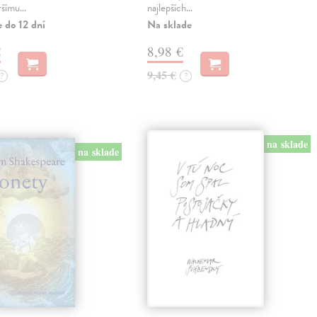
ršímu…
najlepších…
 do 12 dní
Na sklade
€
8,98 €
9,45 €
?
?
na sklade
na sklade