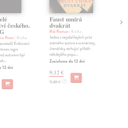
elé
Faust umírá
Ev
ví českého.
dvakrát
Fis
 G
Svět
Ráž Roman
| Kniha
pos
Jedna z nejzdařilejších próz
nn Peter
| Kniha
prom
známého autora a scenáristy,
sovatelů Království
kt...
čtenářsky strhující příběh
tores regni
někdejšího popu...
Zas
hož autorem byl
k...
Zasielame do 12 dní
21
o 12 dní
9,12 €
23,
9,40 €
?