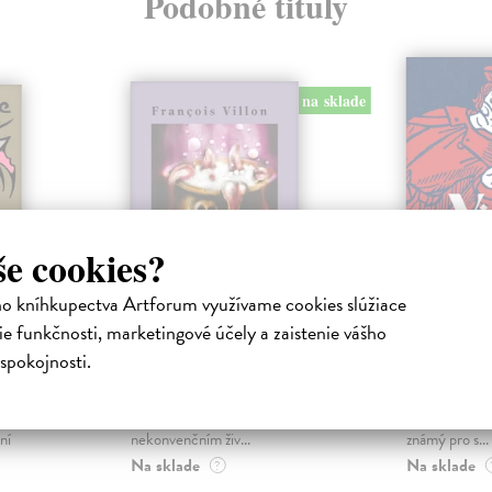
Podobné tituly
na sklade
še cookies?
ho kníhkupectva Artforum využívame cookies slúžiace
étka
Závěť a jiné balady
Básně
e funkčnosti, marketingové účely a zaistenie vášho
ang
|
Villon François
| Kniha
Villon Franç
spokojnosti.
Výbor z díla francouzského
Tato kniha je 
na světové
básníka poloviny 15. století,
francouzského
fganga
známého svým nespoutaným a
patnáctého sto
ní
nekonvenčním živ...
známý pro s...
Na sklade
Na sklade
?