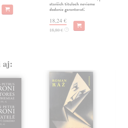
starších tituloch nevieme
17
dodanie garantovať.
18,
18,24 €
18,80 €
?
 aj: