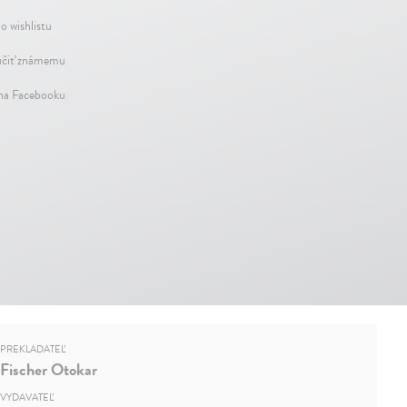
o wishlistu
čiť známemu
 na Facebooku
PREKLADATEĽ
Fischer Otokar
VYDAVATEĽ