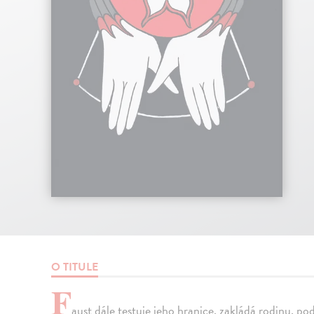
O TITULE
F
aust dále testuje jeho hranice, zakládá rodinu, po