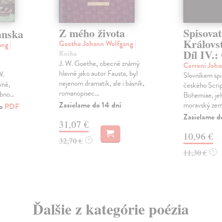
Z mého života
Spisovat
anska
Královst
Goethe Johann Wolfgang
|
ang
|
Díl IV.:
Kniha
J. W. Goethe, obecně známý
Cerroni Joha
hlavně jako autor Fausta, byl
W.
Slovníkem spi
nejenom dramatik, ale i básník,
iné,
českého Scrip
romanopisec...
no...
Bohemiae, je
Zasielame do 14 dní
moravský zems
ko
PDF
Zasielame d
31,07 €
10,96 €
32,70 €
?
11,30 €
?
Ďalšie z kategórie poézia