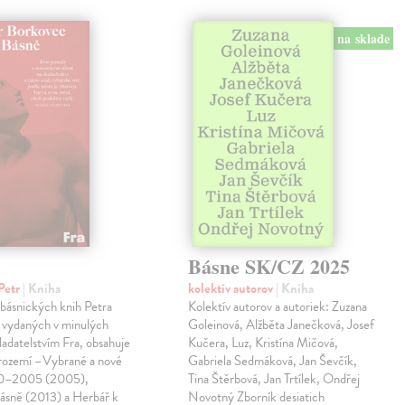
na sklade
Básne SK/CZ 2025
Petr
| Kniha
kolektív autorov
| Kniha
 básnických knih Petra
Kolektív autorov a autoriek: Zuzana
 vydaných v minulých
Goleinová, Alžběta Janečková, Josef
ladatelstvím Fra, obsahuje
Kučera, Luz, Kristína Mičová,
trozemí –Vybrané a nové
Gabriela Sedmáková, Jan Ševčík,
90–2005 (2005),
Tina Štěrbová, Jan Trtílek, Ondřej
básně (2013) a Herbář k
Novotný Zborník desiatich