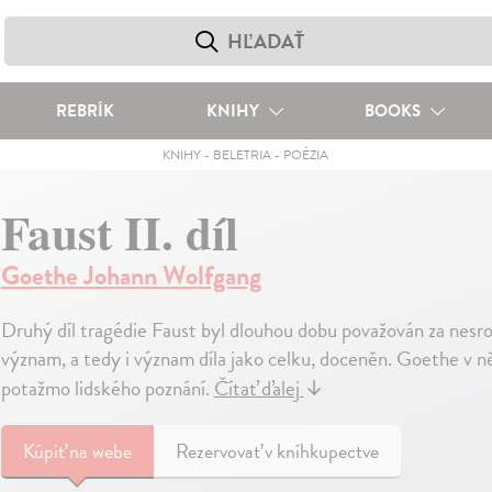
REBRÍK
KNIHY
BOOKS
KNIHY
-
BELETRIA
-
POÉZIA
Faust II. díl
Goethe Johann Wolfgang
Druhý díl tragédie Faust byl dlouhou dobu považován za nesro
význam, a tedy i význam díla jako celku, doceněn. Goethe v n
potažmo lidského poznání.
Čítať ďalej
↓
Kúpiť
na webe
Rezervovať v kníhkupectve