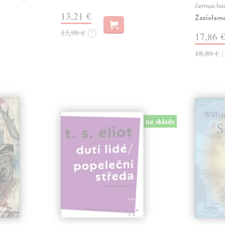
čemusi ho
13,21 €
Zasielame
13,90 €
?
17,86 
18,80 €
na sklade