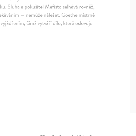
aku. Sluha a pokušitel Mefisto selhává rovněž,
očekáváním — nemůže náležet. Goethe mistrně
vyjádřením, čímž vytváří dílo, které oslovuje