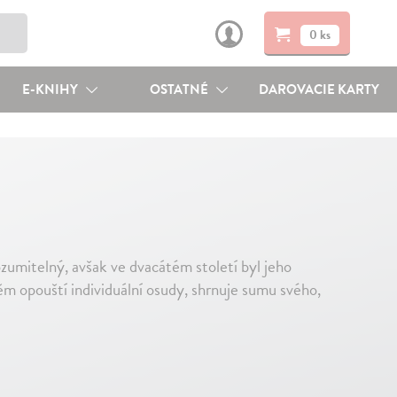
0 ks
E-KNIHY
OSTATNÉ
DAROVACIE KARTY
zumitelný, avšak ve dvacátém století byl jeho
ěm opouští individuální osudy, shrnuje sumu svého,