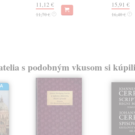
11,12 €
15,91 €
11,70 €
16,40 €
?
?
atelia s podobným vkusom si kúpili
HA