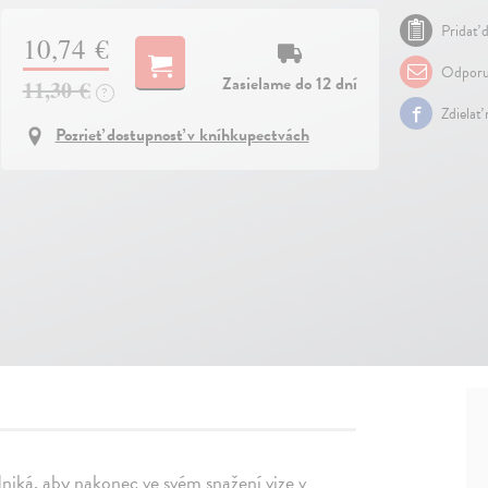
Pridať d
10,74 €
Odporu
Zasielame do 12 dní
11,30 €
?
Zdielať
Pozrieť dostupnosť v kníhkupectvách
dniká, aby nakonec ve svém snažení vize v