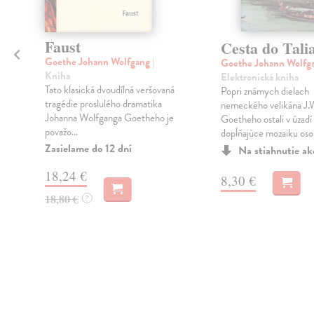
Faust
Cesta do Tali
Goethe Johann Wolfgang
|
Goethe Johann Wolfg
Kniha
Elektronická kniha
Tato klasická dvoudílná veršovaná
Popri známych dielach
tragédie proslulého dramatika
nemeckého velikána J.
Johanna Wolfganga Goetheho je
Goetheho ostali v úzadí 
považo...
dopĺňajúce mozaiku osob
Zasielame do 12 dní
Na stiahnutie a
18,24 €
8,30 €
18,80 €
?