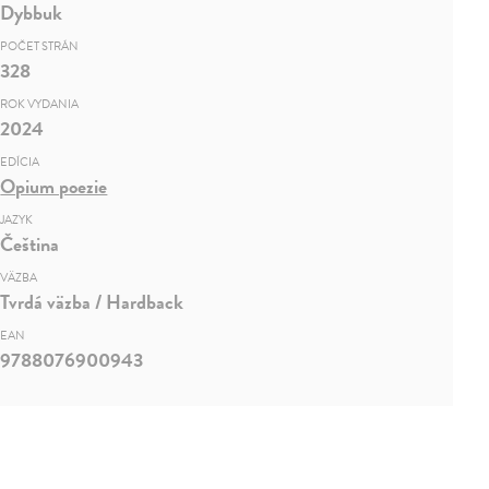
Dybbuk
POČET STRÁN
328
ROK VYDANIA
2024
EDÍCIA
Opium poezie
JAZYK
Čeština
VÄZBA
Tvrdá väzba / Hardback
EAN
9788076900943