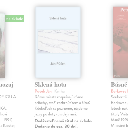
na sklade
aozaj
Sklená huta
Básně
Púček Ján
| Kniha
Borkovec 
DEJOU A
Rôzne miesta rozprávajú rôzne
Soubor tří
príbehy, stačí rozhrnúť zem a čítať.
Borkovce,
KA.
Kdekoľvek sa pozrieme, nájdeme
letech nak
ikovi
jazvy po dotyku s dejinami.
tituly Vni
 – 1991)
básně 19
Dodávateľ nemá titul na sklade.
ka ľudskej
Milostné 
Dodanie do cca. 30 dní.