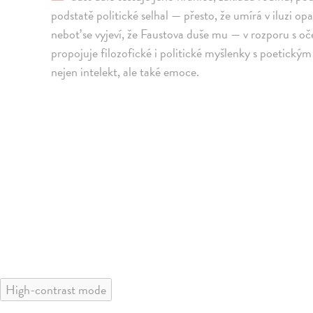
podstatě politické selhal — přesto, že umírá v iluzi op
neboť se vyjeví, že Faustova duše mu — v rozporu s 
propojuje filozofické i politické myšlenky s poetickým 
nejen intelekt, ale také emoce.
High-contrast mode