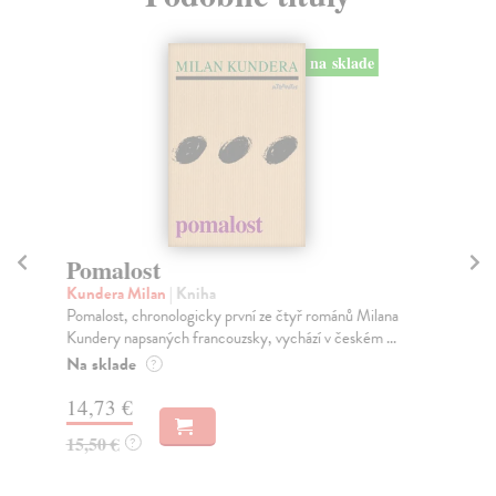
na sklade
Pomalost
K
Kundera Milan
| Kniha
Wo
Pomalost, chronologicky první ze čtyř románů Milana
Nak
Kundery napsaných francouzsky, vychází v českém ...
Kni
Na sklade
Na
?
14,73 €
18
15,50 €
?