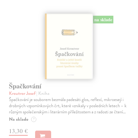
na sklade
Špačkování
Kroutvor Josef
| Kniha
Špačkování je souborem bezmála padesáti glos, reflexí, mikroesejí i
drobných vzpomínkových črt, které vznikaly v posledních letech – k
různým společenským i literárním příležitostem a z radosti ze čtení…
Na sklade
?
13,30 €