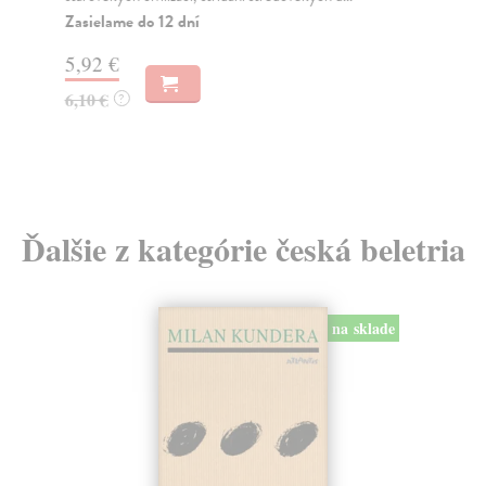
Zasielame do 12 dní
Za
5,92 €
11
6,10 €
11
?
Ďalšie z kategórie česká beletria
na sklade