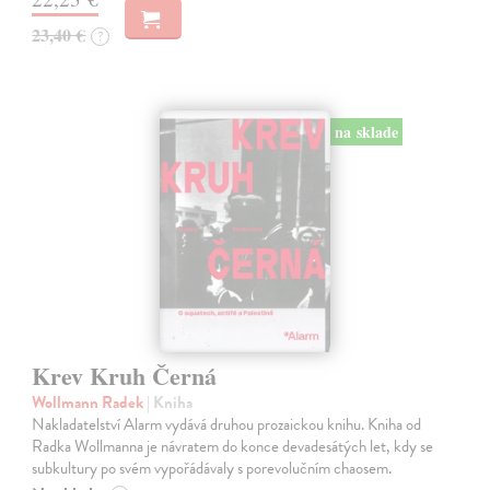
23,40 €
?
na sklade
Krev Kruh Černá
Wollmann Radek
| Kniha
Nakladatelství Alarm vydává druhou prozaickou knihu. Kniha od
Radka Wollmanna je návratem do konce devadesátých let, kdy se
subkultury po svém vypořádávaly s porevolučním chaosem.