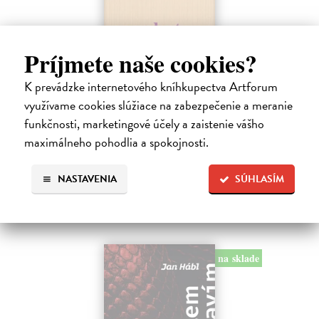
Príjmete naše cookies?
Pomalost
Kundera Milan
| Kniha
K prevádzke internetového kníhkupectva Artforum
Pomalost, chronologicky první ze čtyř románů Milana Kundery
využívame cookies slúžiace na zabezpečenie a meranie
napsaných francouzsky, vychází v českém překladu Anny
funkčnosti, marketingové účely a zaistenie vášho
Kareninové. Vydávání Kunderových románů v českém jazyce se
uzavírá.
maximálneho pohodlia a spokojnosti.
Na sklade
?
NASTAVENIA
SÚHLASÍM
14,73 €
15,50 €
?
na sklade