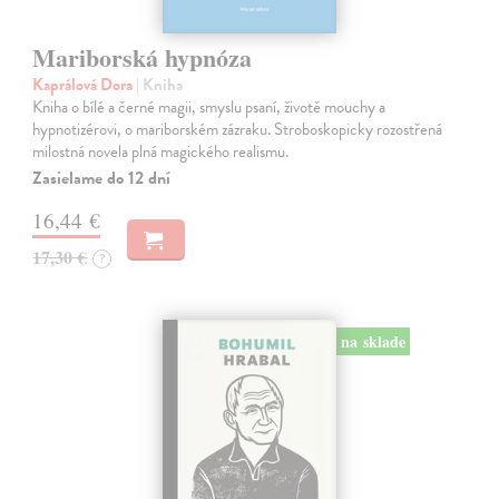
Mariborská hypnóza
Kaprálová Dora
| Kniha
Kniha o bílé a černé magii, smyslu psaní, životě mouchy a
hypnotizérovi, o mariborském zázraku. Stroboskopicky rozostřená
milostná novela plná magického realismu.
Zasielame do 12 dní
16,44 €
17,30 €
?
na sklade