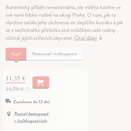
Autentický příběh nemotorného, ale milého kotěte ve
své nové lidské rodině na okraji Prahy. O tom, jak to
všechno začalo jeho záchranou ze slepičího kurníku a jak
se z nechtěného přírůstku stal miláčkem celé rodiny
včetně jejích zvířecích obyvatel.
Čítať ďalej
↓
Kúpiť
Rezervovať v kníhkupectve
11,35 €
11,70 €
?
Zasielame do 12 dní
Pozrieť dostupnosť
v kníhkupectvách