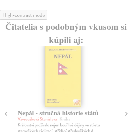
High-contrast mode
Čitatelia s podobným vkusom si
kúpili aj:
Nepál - stručná historie států
D
Vavroušková Stanislava
| Kniha
Fu
Království prožívalo nejen bouřlivé dějiny ve střetu
V r
starověkých civilizací, střídání středověkých d...
ruk