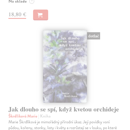
Na sklade
?
18,80 €
dotlač
Jak dlouho se spí, když kvetou orchideje
Škrdlíková Marie
| Kniha
Marie Škrdlíková je mimořádný přírodní úkaz. Její povídky voní
půdou, kořeny, stonky, listy i květy a rozrůstají se v louku, po které