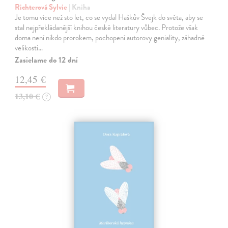
Richterová Sylvie
| Kniha
Je tomu více než sto let, co se vydal Haškův Švejk do světa, aby se
stal nejpřekládanější knihou české literatury vůbec. Protože však
doma není nikdo prorokem, pochopení autorovy geniality, záhadné
velikosti…
Zasielame do 12 dní
12,45 €
13,10 €
?