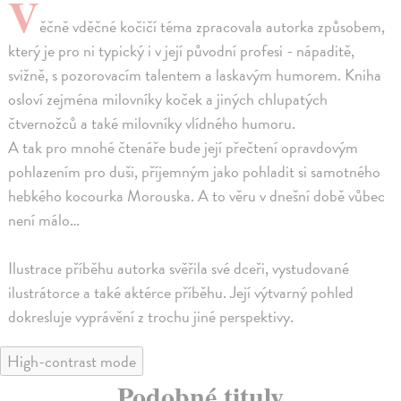
V
ěčně vděčné kočičí téma zpracovala autorka způsobem,
který je pro ni typický i v její původní profesi - nápaditě,
svižně, s pozorovacím talentem a laskavým humorem. Kniha
osloví zejména milovníky koček a jiných chlupatých
čtvernožců a také milovníky vlídného humoru.
A tak pro mnohé čtenáře bude její přečtení opravdovým
pohlazením pro duši, příjemným jako pohladit si samotného
hebkého kocourka Morouska. A to věru v dnešní době vůbec
není málo…
Ilustrace příběhu autorka svěřila své dceři, vystudované
ilustrátorce a také aktérce příběhu. Její výtvarný pohled
dokresluje vyprávění z trochu jiné perspektivy.
High-contrast mode
Podobné tituly