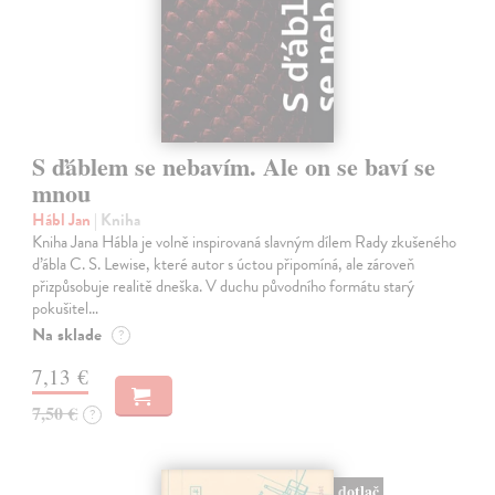
S ďáblem se nebavím. Ale on se baví se
mnou
Hábl Jan
| Kniha
Kniha Jana Hábla je volně inspirovaná slavným dílem Rady zkušeného
ďábla C. S. Lewise, které autor s úctou připomíná, ale zároveň
přizpůsobuje realitě dneška. V duchu původního formátu starý
pokušitel…
Na sklade
?
7,13 €
7,50 €
?
dotlač