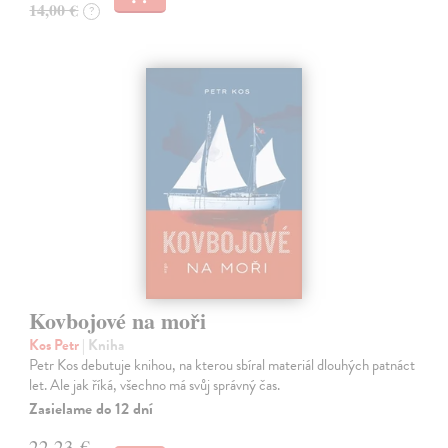
14,00 €
?
Kovbojové na moři
Kos Petr
| Kniha
Petr Kos debutuje knihou, na kterou sbíral materiál dlouhých patnáct
let. Ale jak říká, všechno má svůj správný čas.
Zasielame do 12 dní
22,23 €