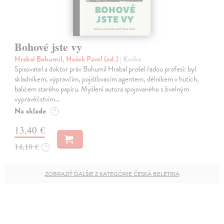
Bohové jste vy
Hrabal Bohumil, Hošek Pavel (ed.)
| Kniha
Spisovatel a doktor práv Bohumil Hrabal prošel řadou profesí: byl
skladníkem, výpravčím, pojišťovacím agentem, dělníkem v hutích,
baličem starého papíru. Myšlení autora spojovaného s živelným
vypravěčstvím…
Na sklade
?
13,40 €
14,10 €
?
ZOBRAZIŤ ĎALŠIE Z KATEGÓRIE ČESKÁ BELETRIA