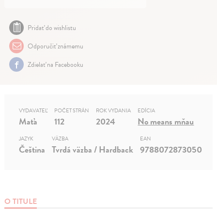
Pridať do wishlistu
Odporučiť známemu
Zdielať na Facebooku
VYDAVATEĽ
POČET STRÁN
ROK VYDANIA
EDÍCIA
Maťa
112
2024
No means mňau
JAZYK
VÄZBA
EAN
Čeština
Tvrdá väzba / Hardback
9788072873050
O TITULE