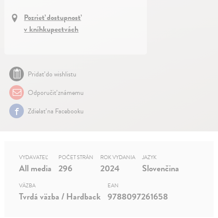
Pozrieť dostupnosť
v kníhkupectvách
Pridať do wishlistu
Odporučiť známemu
Zdielať na Facebooku
VYDAVATEĽ
POČET STRÁN
ROK VYDANIA
JAZYK
All media
296
2024
Slovenčina
VÄZBA
EAN
Tvrdá väzba / Hardback
9788097261658