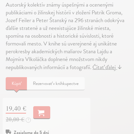
Autorský kolektív známy úspešnými a ocenenými
publikáciami o žilinskej histórii v zložení Patrik Groma,
Jozef Feiler a Peter Štanský na 296 stranách odokrýva
ďalšie stratené a už neexistujúce žilinské miesta,
spomína na osobnosti a historické súvislosti, ktoré
formovali mesto. V knihe sú uverejnené aj unikátne
perokresby akademických maliarov Stana Lajdu a
Mojmíra Vlkoláčka doplnené množstvom nikdy
nepublikovaných informácií a fotografií.
Čítať ďalej
↓
Kúpiť
Rezervovať v kníhkupectve
19,40 €
20,00 €
?
Zasielame do 5 dní