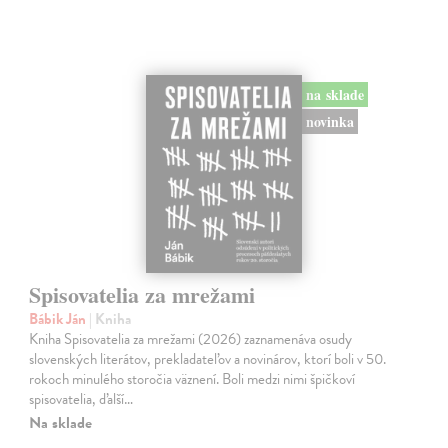
na sklade
novinka
Spisovatelia za mrežami
Bábik Ján
| Kniha
Kniha Spisovatelia za mrežami (2026) zaznamenáva osudy
slovenských literátov, prekladateľov a novinárov, ktorí boli v 50.
rokoch minulého storočia väznení. Boli medzi nimi špičkoví
spisovatelia, ďalší…
Na sklade