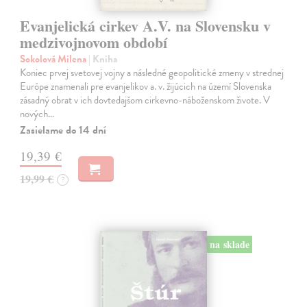
Evanjelická cirkev A.V. na Slovensku v
medzivojnovom období
Sokolová Milena
| Kniha
Koniec prvej svetovej vojny a následné geopolitické zmeny v strednej
Európe znamenali pre evanjelikov a. v. žijúcich na území Slovenska
zásadný obrat v ich dovtedajšom cirkevno-náboženskom živote. V
nových…
Zasielame do 14 dní
19,39 €
19,99 €
?
na sklade