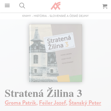
KNIHY
-
HISTÓRIA
-
SLOVENSKÉ A ČESKÉ DEJINY
Stratená Žilina 3
Groma Patrik
,
Feiler Jozef
,
Štanský Peter