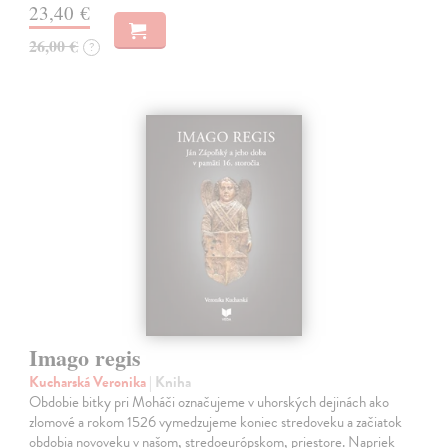
23,40 €
26,00 €
?
Imago regis
Kucharská Veronika
| Kniha
Obdobie bitky pri Moháči označujeme v uhorských dejinách ako
zlomové a rokom 1526 vymedzujeme koniec stredoveku a začiatok
obdobia novoveku v našom, stredoeurópskom, priestore. Napriek