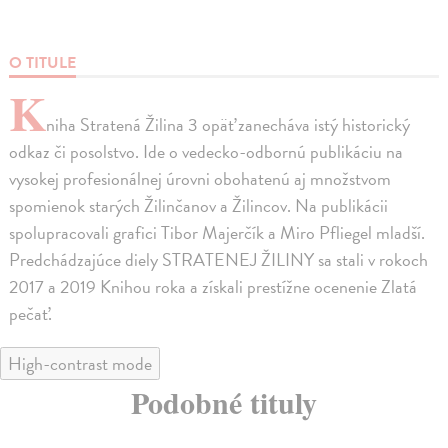
O TITULE
K
niha Stratená Žilina 3 opäť zanecháva istý historický
odkaz či posolstvo. Ide o vedecko-odbornú publikáciu na
vysokej profesionálnej úrovni obohatenú aj množstvom
spomienok starých Žilinčanov a Žilincov. Na publikácii
spolupracovali grafici Tibor Majerčík a Miro Pfliegel mladší.
Predchádzajúce diely STRATENEJ ŽILINY sa stali v rokoch
2017 a 2019 Knihou roka a získali prestížne ocenenie Zlatá
pečať.
High-contrast mode
Podobné tituly