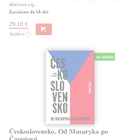
dôležitosti a aj…
Zasielame do 14 dní
29,10 €
30,00 €
?
na sklade
Československo. Od Masaryka po
Čaputovú