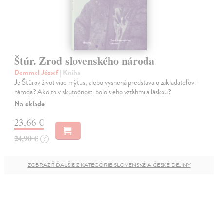
Štúr. Zrod slovenského národa
Demmel József
| Kniha
Je Štúrov život viac mýtus, alebo vysnená predstava o zakladateľovi
národa? Ako to v skutočnosti bolo s eho vzťahmi a láskou?
Na sklade
23,66 €
24,90 €
?
ZOBRAZIŤ ĎALŠIE Z KATEGÓRIE SLOVENSKÉ A ČESKÉ DEJINY