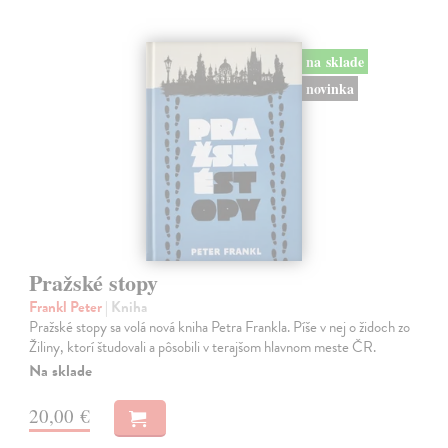
na sklade
novinka
Pražské stopy
Frankl Peter
| Kniha
Pražské stopy sa volá nová kniha Petra Frankla. Píše v nej o židoch zo
Žiliny, ktorí študovali a pôsobili v terajšom hlavnom meste ČR.
Na sklade
20,00 €