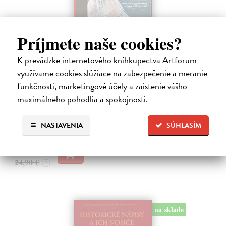
Príjmete naše cookies?
K prevádzke internetového kníhkupectva Artforum
Studne mútne
využívame cookies slúžiace na zabezpečenie a meranie
Getting Peter
| Kniha
Sú ikonickými postavami našej kultúry. Postavili im sochy a
funkčnosti, marketingové účely a zaistenie vášho
pomenovali po nich ulice, majú svoje nespochybniteľné miesto v
maximálneho pohodlia a spokojnosti.
lexikónoch literatúry aj učebniciach, slovenské moderné umenie sa
bez nich nedá…
NASTAVENIA
SÚHLASÍM
Na sklade
23,66 €
24,90 €
?
na sklade