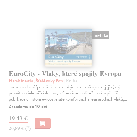
novinka
EuroCity - Vlaky, které spojily Evropu
Harák Martin, Šťáhlavský Petr
| Kniha
Jak se zrodila síť prestižních evropských expresů a jak se její vývoj
promítl do železniční dopravy v České republice? To vám přiblíží
publikace o historii evropské sítě komfortních mezinárodních vlaků,…
Zasielame do 10 dní
19,43 €
20,89 €
?