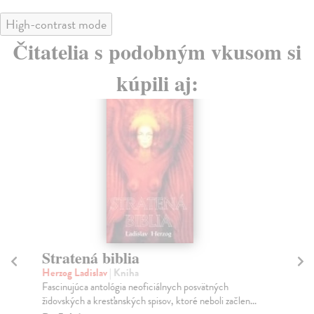
High-contrast mode
Čitatelia s podobným vkusom si
kúpili aj:
Stratená biblia
Z
Herzog Ladislav
| Kniha
Šte
Fascinujúca antológia neoficiálnych posvätných
Aut
židovských a kresťanských spisov, ktoré neboli začlen...
pro