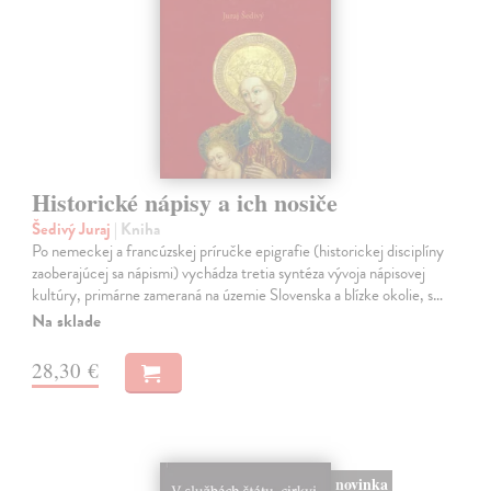
Historické nápisy a ich nosiče
Šedivý Juraj
| Kniha
Po nemeckej a francúzskej príručke epigrafie (historickej disciplíny
zaoberajúcej sa nápismi) vychádza tretia syntéza vývoja nápisovej
kultúry, primárne zameraná na územie Slovenska a blízke okolie, s…
Na sklade
28,30 €
novinka