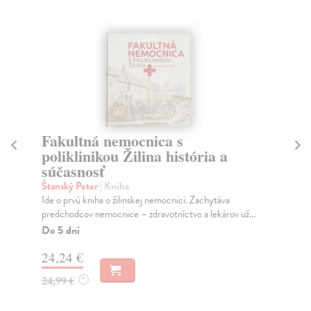
Fakultná nemocnica s
S
poliklinikou Žilina história a
Ge
súčasnosť
Sú 
soc
Štanský Peter
| Kniha
Na
Ide o prvú kniha o žilinskej nemocnici. Zachytáva
predchodcov nemocnice – zdravotníctvo a lekárov už...
23
Do 5 dní
24
24,24 €
24,99 €
?