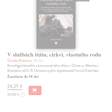
V službách štátu, cirkvi, vlastného rodu
Orviská Katarína
| Kniha
Ikonológia hlavného a korunovačného oltára v Dóme sv. Martina v
Bratislave od G. R. Donnera a jeho objednávateľ Imrich Esterházi.
Zasielame do 14 dní
24,25 €
25,00 €
?