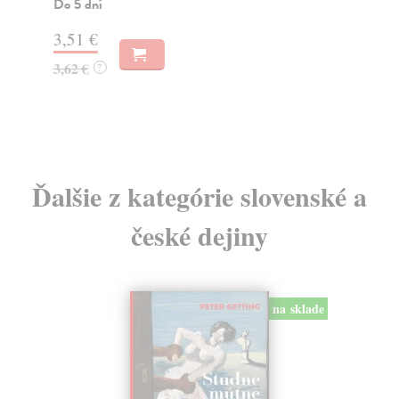
eur
Do 5 dní
Do
3,51 €
9,
3,62 €
?
9,
Ďalšie z kategórie slovenské a
české dejiny
na sklade