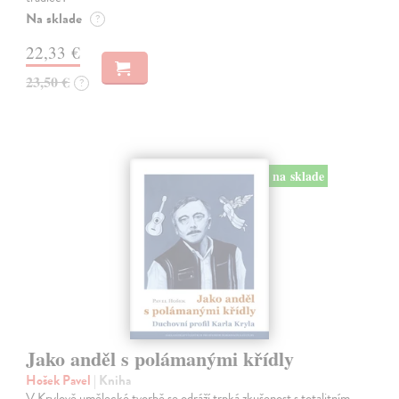
Na sklade
?
22,33 €
23,50 €
?
na sklade
Jako anděl s polámanými křídly
Hošek Pavel
| Kniha
V Krylově umělecké tvorbě se odráží trpká zkušenost s totalitním