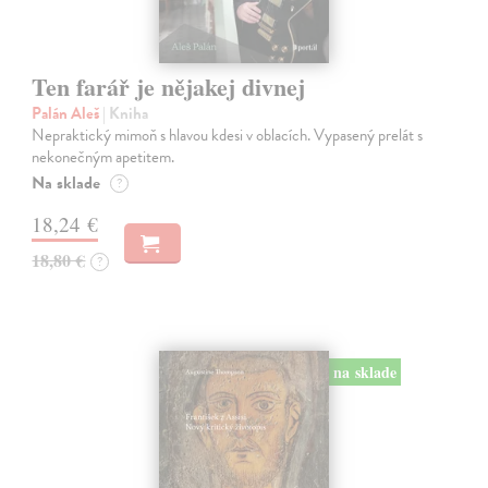
Ten farář je nějakej divnej
Palán Aleš
| Kniha
Nepraktický mimoň s hlavou kdesi v oblacích. Vypasený prelát s
nekonečným apetitem.
Na sklade
?
18,24 €
18,80 €
?
na sklade