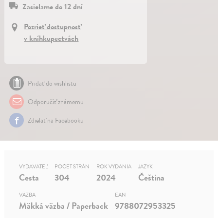
Zasielame do 12 dní
Pozrieť dostupnosť
v kníhkupectvách
Pridať do wishlistu
Odporučiť známemu
Zdielať na Facebooku
VYDAVATEĽ
POČET STRÁN
ROK VYDANIA
JAZYK
Cesta
304
2024
Čeština
VÄZBA
EAN
Mäkká väzba / Paperback
9788072953325