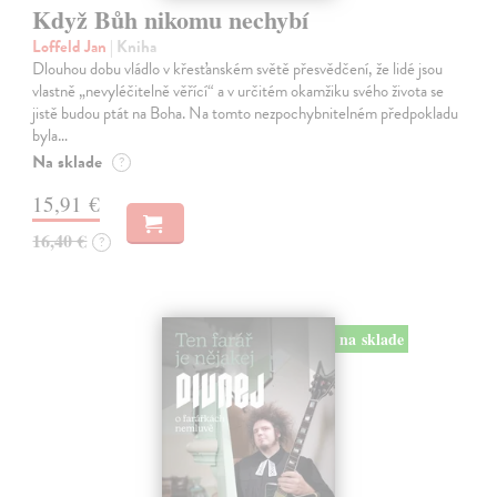
Když Bůh nikomu nechybí
Loffeld Jan
| Kniha
Dlouhou dobu vládlo v křesťanském světě přesvědčení, že lidé jsou
vlastně „nevyléčitelně věřící“ a v určitém okamžiku svého života se
jistě budou ptát na Boha. Na tomto nezpochybnitelném předpokladu
byla…
Na sklade
?
15,91 €
16,40 €
?
na sklade