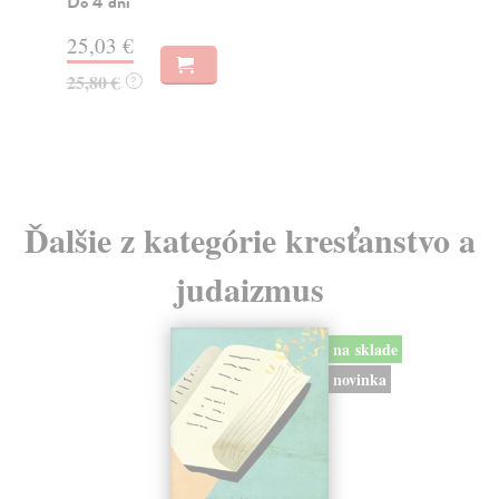
Do 4 dní
s...
25,03 €
Za
25,80 €
?
40
41
Ďalšie z kategórie kresťanstvo a
judaizmus
na sklade
novinka