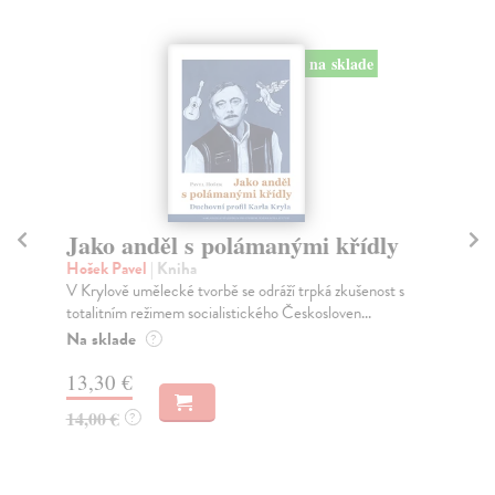
na sklade
Jako anděl s polámanými křídly
S
Hošek Pavel
| Kniha
Ho
V Krylově umělecké tvorbě se odráží trpká zkušenost s
Tat
totalitním režimem socialistického Českosloven...
spi
Na sklade
Na
?
13,30 €
11
14,00 €
11
?