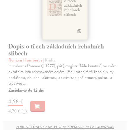
Dopis o třech základních řeholních
slibech
Romans Humbert z
| Kniha
Humbert z Romans († 1277), pátý magistr Řádu kazatelů, ve svém
okružním listu adresovaném celému řádu rozebírá tři řeholní sliby,
poslušnost, chudobu a čistotu, a s nimi spojené ctnosti, pokoru a
trpělivost.…
Zasielame do 12 dní
4,56 €
4,70 €
?
ZOBRAZIŤ ĎALŠIE Z KATEGÓRIE KRESŤANSTVO A JUDAIZMUS