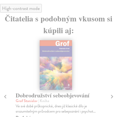
High-contrast mode
Čitatelia s podobným vkusom si
kúpili aj:
Dobrodružství sebeobjevování
V
I
Grof Stanislav
| Kniha
Ve své době průkopnické, dnes již klasické dílo je
Běl
srozumitelným průvodcem pro sebepoznání i psychot...
Dlo
Kor