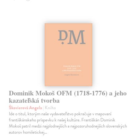
Dominik Mokoš OFM (1718-1776) a jeho
kazateľská tvorba
Škovierová Angela
| Kniha
Ide o titul, ktorým naše vydavateľstvo pokračuje v mapovaní
františkánskeho príspevku k našej kultúre. Františkán Dominik
Mokoš patril medzi najplodnejších a najpozoruhodnejších slovenských
autorov homiletickej…