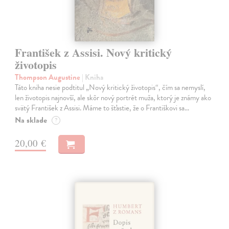
František z Assisi. Nový kritický
životopis
Thompson Augustine
| Kniha
Táto kniha nesie podtitul „Nový kritický životopis“, čím sa nemyslí,
len životopis najnovší, ale skôr nový portrét muža, ktorý je známy ako
svätý František z Assisi. Máme to šťastie, že o Františkovi sa…
Na sklade
?
20,00 €