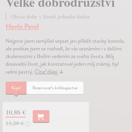
Velké dobrodružství
Obraz doby v životě jednoho kněze
Hověz Pavel
Nejprve jsem zamýšlel sepsat jen příběh stavby kostela,
ale posléze jsem se rozhodl, že vás seznámím i s dalšími
zkušenostmi s Božím vedením ze svého života. Můj
dosavadní život, jak konstatoval jeden můj známý, byl
velmi pestrý.
Čítať ďalej
↓
Kúpiť
Rezervovať v kníhkupectve
10,86 €
11,20 €
?