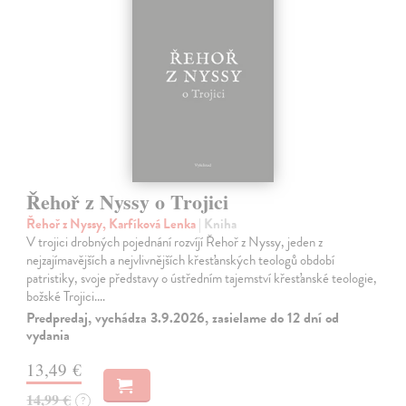
Řehoř z Nyssy o Trojici
Řehoř z Nyssy, Karfíková Lenka
| Kniha
V trojici drobných pojednání rozvíjí Řehoř z Nyssy, jeden z
nejzajímavějších a nejvlivnějších křesťanských teologů období
patristiky, svoje představy o ústředním tajemství křesťanské teologie,
božské Trojici.…
Predpredaj, vychádza 3.9.2026, zasielame do 12 dní od
vydania
13,49 €
14,99 €
?