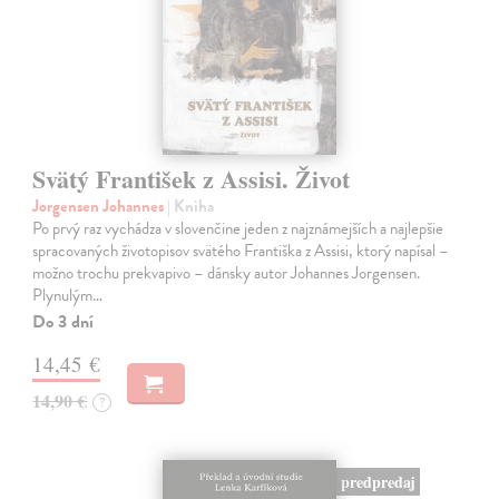
Svätý František z Assisi. Život
Jorgensen Johannes
| Kniha
Po prvý raz vychádza v slovenčine jeden z najznámejších a najlepšie
spracovaných životopisov svätého Františka z Assisi, ktorý napísal –
možno trochu prekvapivo – dánsky autor Johannes Jorgensen.
Plynulým…
Do 3 dní
14,45 €
14,90 €
?
predpredaj