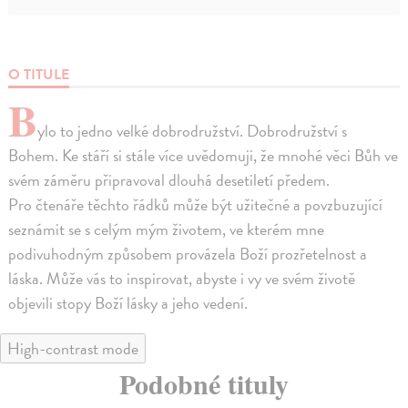
O TITULE
B
ylo to jedno velké dobrodružství. Dobrodružství s
Bohem. Ke stáří si stále více uvědomuji, že mnohé věci Bůh ve
svém záměru připravoval dlouhá desetiletí předem.
Pro čtenáře těchto řádků může být užitečné a povzbuzující
seznámit se s celým mým životem, ve kterém mne
podivuhodným způsobem provázela Boží prozřetelnost a
láska. Může vás to inspirovat, abyste i vy ve svém životě
objevili stopy Boží lásky a jeho vedení.
High-contrast mode
Podobné tituly