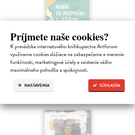
Príjmete naše cookies?
Rabín sa rozpráva s Ježišom
Neusner Jacob
| Kniha
K prevádzke internetového kníhkupectva Artforum
Autor knihy sa v duchu stáva v Galilei poslucháčom Ježišovej Reči na
využívame cookies slúžiace na zabezpečenie a meranie
vrchu. Ako pravoverný rabín sa usiluje pozorne počúvať tohto nového
učiteľa a porovnáva jeho učenie s tým, čo hovorí židovská Tóra.
funkčnosti, marketingové účely a zaistenie vášho
Na sklade
?
maximálneho pohodlia a spokojnosti.
12,60 €
NASTAVENIA
SÚHLASÍM
14,00 €
?