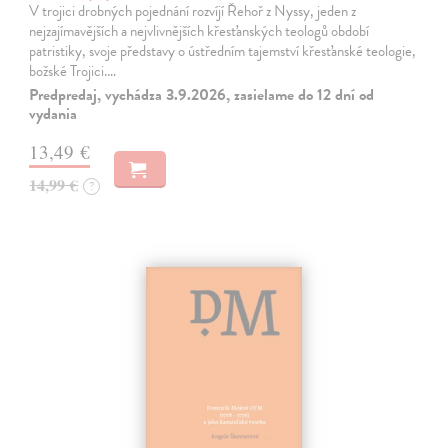
V trojici drobných pojednání rozvíjí Řehoř z Nyssy, jeden z
nejzajímavějších a nejvlivnějších křesťanských teologů období
patristiky, svoje představy o ústředním tajemství křesťanské teologie,
božské Trojici.…
Predpredaj, vychádza 3.9.2026, zasielame do 12 dní od
vydania
13,49 €
14,99 €
?