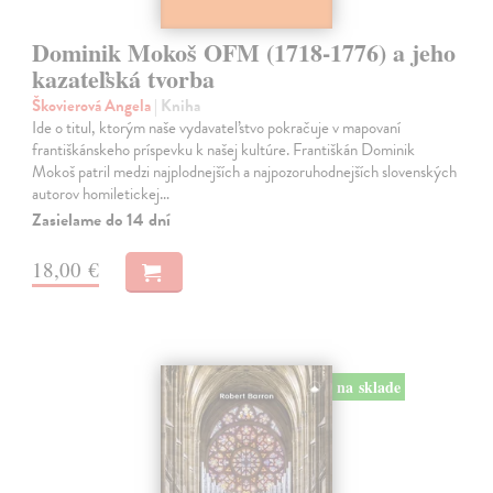
Dominik Mokoš OFM (1718-1776) a jeho
kazateľská tvorba
Škovierová Angela
| Kniha
Ide o titul, ktorým naše vydavateľstvo pokračuje v mapovaní
františkánskeho príspevku k našej kultúre. Františkán Dominik
Mokoš patril medzi najplodnejších a najpozoruhodnejších slovenských
autorov homiletickej…
Zasielame do 14 dní
18,00 €
na sklade