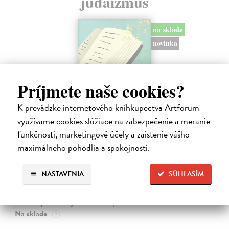
judaizmus
na sklade
novinka
Príjmete naše cookies?
K prevádzke internetového kníhkupectva Artforum
využívame cookies slúžiace na zabezpečenie a meranie
funkčnosti, marketingové účely a zaistenie vášho
maximálneho pohodlia a spokojnosti.
Rabín sa rozpráva s Ježišom
Neusner Jacob
| Kniha
NASTAVENIA
SÚHLASÍM
Autor knihy sa v duchu stáva v Galilei poslucháčom Ježišovej Reči na
vrchu. Ako pravoverný rabín sa usiluje pozorne počúvať tohto nového
učiteľa a porovnáva jeho učenie s tým, čo hovorí židovská Tóra.
Na sklade
?