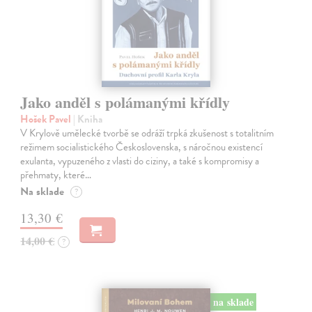
Jako anděl s polámanými křídly
Hošek Pavel
| Kniha
V Krylově umělecké tvorbě se odráží trpká zkušenost s totalitním
režimem socialistického Československa, s náročnou existencí
exulanta, vypuzeného z vlasti do ciziny, a také s kompromisy a
přehmaty, které…
Na sklade
?
13,30 €
14,00 €
?
na sklade