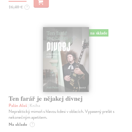
16,40 €
?
na sklade
Ten farář je nějakej divnej
Palán Aleš
| Kniha
Nepraktický mimoň s hlavou kdesi v oblacích. Vypasený prelát s
nekonečným apetitem.
Na sklade
?