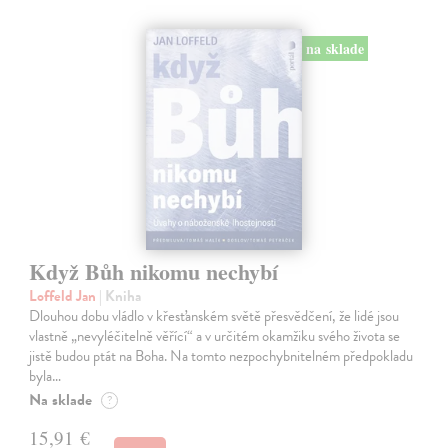
na sklade
Když Bůh nikomu nechybí
Loffeld Jan
| Kniha
Dlouhou dobu vládlo v křesťanském světě přesvědčení, že lidé jsou
vlastně „nevyléčitelně věřící“ a v určitém okamžiku svého života se
jistě budou ptát na Boha. Na tomto nezpochybnitelném předpokladu
byla…
Na sklade
?
15,91 €