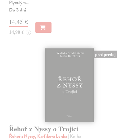
Plynulým…
Do 3 dní
14,45 €
14,90 €
?
predpredaj
Řehoř z Nyssy o Trojici
Řehoř z Nyssy, Karfíková Lenka
| Kniha