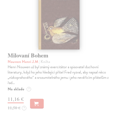
Milovaní Bohem
Nouwen Henri J.M
| Kniha
Henri Nouwen už byl známý exercitátor a spisovatel duchovní
literatury, když ho jeho hledající přítel Fred vyzval, aby napsal něco
„nízkoprahového“ a srozumitelného jemu i jeho nevěřícím přátelům z
řad…
Na sklade
?
11,16 €
11,50 €
?