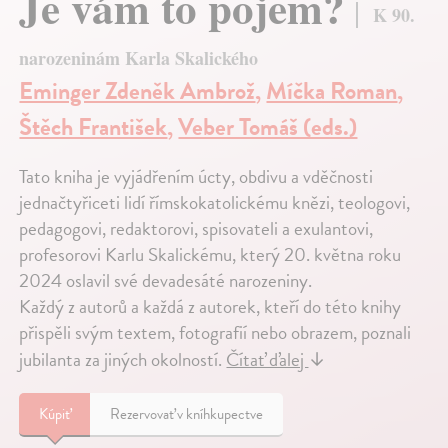
Je vám to pojem?
K 90.
narozeninám Karla Skalického
Eminger Zdeněk Ambrož
,
Míčka Roman
,
Štěch František
,
Veber Tomáš (eds.)
Tato kniha je vyjádřením úcty, obdivu a vděčnosti
jednačtyřiceti lidí římskokatolickému knězi, teologovi,
pedagogovi, redaktorovi, spisovateli a exulantovi,
profesorovi Karlu Skalickému, který 20. května roku
2024 oslavil své devadesáté narozeniny.
Každý z autorů a každá z autorek, kteří do této knihy
přispěli svým textem, fotografií nebo obrazem, poznali
jubilanta za jiných okolností.
Čítať ďalej
↓
Kúpiť
Rezervovať v kníhkupectve