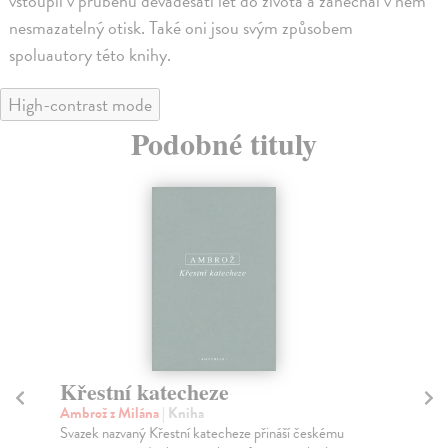
vstoupil v průběhu devadesáti let do života a zanechal v něm
nesmazatelný otisk. Také oni jsou svým způsobem
spoluautory této knihy.
High-contrast mode
Podobné tituly
Křestní katecheze
Še
Ambrož z Milána
| Kniha
Am
Svazek nazvaný Křestní katecheze přináší českému
Prv