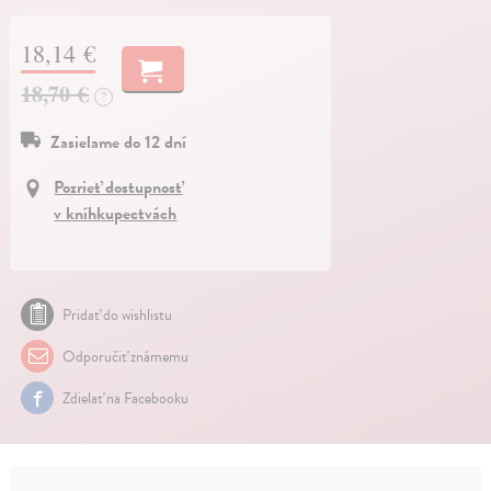
18,14 €
18,70 €
?
Zasielame do 12 dní
Pozrieť dostupnosť
v kníhkupectvách
Pridať do wishlistu
Odporučiť známemu
Zdielať na Facebooku