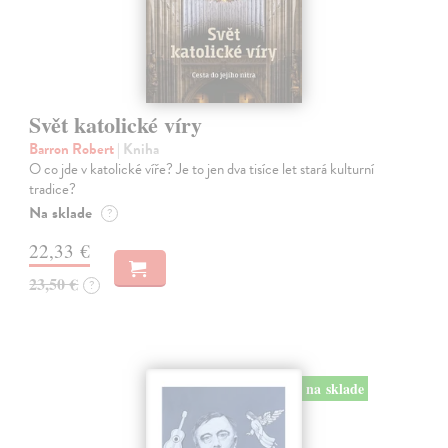
Svět katolické víry
Barron Robert
| Kniha
O co jde v katolické víře? Je to jen dva tisíce let stará kulturní
tradice?
Na sklade
?
22,33 €
23,50 €
?
na sklade