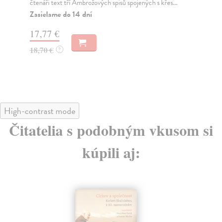
čtenáři text tří Ambrožových spisů spojených s křes...
bib
Zasielame do 14 dní
Na
17,77 €
20
18,70 €
21
?
High-contrast mode
Čitatelia s podobným vkusom si
kúpili aj: