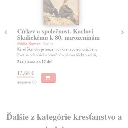
Církev a společnost. Karlovi
O 
Skalickému k 80. narozeninám
Sv
A B
Míčka Roman
| Kniha
tam
Karel Skalický je mužem církve i společnosti. Jeho
život se odehrává v hraničním pásmu těchto světů,...
Na
Zasielame do 12 dní
10
13,68 €
11
14,10 €
?
Ďalšie z kategórie kresťanstvo a