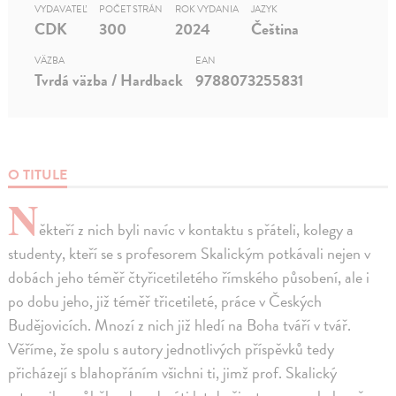
VYDAVATEĽ
POČET STRÁN
ROK VYDANIA
JAZYK
CDK
300
2024
Čeština
VÄZBA
EAN
Tvrdá väzba / Hardback
9788073255831
O TITULE
N
ěkteří z nich byli navíc v kontaktu s přáteli, kolegy a
studenty, kteří se s profesorem Skalickým potkávali nejen v
dobách jeho téměř čtyřicetiletého římského působení, ale i
po dobu jeho, již téměř třicetileté, práce v Českých
Budějovicích. Mnozí z nich již hledí na Boha tváří v tvář.
Věříme, že spolu s autory jednotlivých příspěvků tedy
přicházejí s blahopřáním všichni ti, jimž prof. Skalický