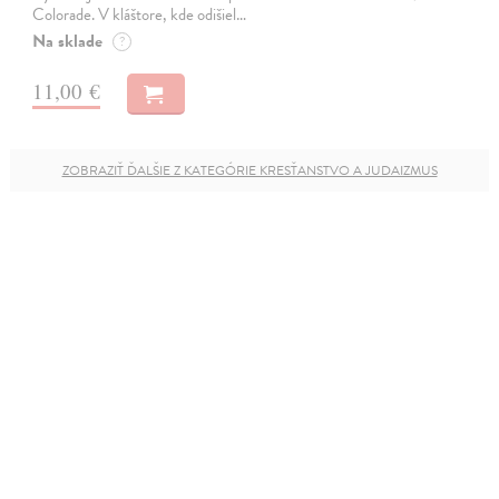
Colorade. V kláštore, kde odišiel…
Na sklade
?
11,00 €
ZOBRAZIŤ ĎALŠIE Z KATEGÓRIE KRESŤANSTVO A JUDAIZMUS