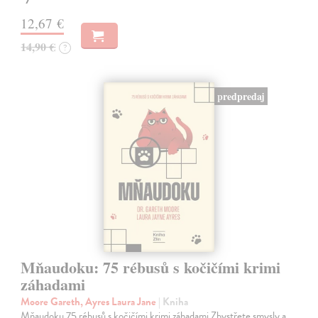
12,67 €
14,90 €
?
predpredaj
Mňaudoku: 75 rébusů s kočičími krimi
záhadami
Moore Gareth, Ayres Laura Jane
| Kniha
Mňaudoku 75 rébusů s kočičími krimi záhadami Zbystřete smysly a