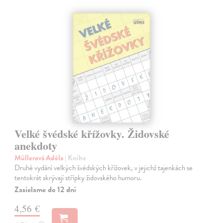
Velké švédské křížovky. Židovské
anekdoty
Müllerová Adéla
| Kniha
Druhé vydání velkých švédských křížovek, v jejichž tajenkách se
tentokrát skrývají střípky židovského humoru.
Zasielame do 12 dní
4,56 €