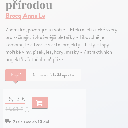
přírodou
Brocq Anna Le
Zpomalte, pozorujte a tvořte - Efektní plastické vzory
pro začínající i zkušenější pletařky - Libovolně je
kombinujte a tvořte vlastní projekty - Listy, stopy,
mořské vlny, písek, les, hory, mraky - 7 atraktivních
projektů včetně druhů příze.
Kúpiť
Rezervovať v kníhkupectve
16,13 €
16,63 €
?
Zasielame do 10 dní