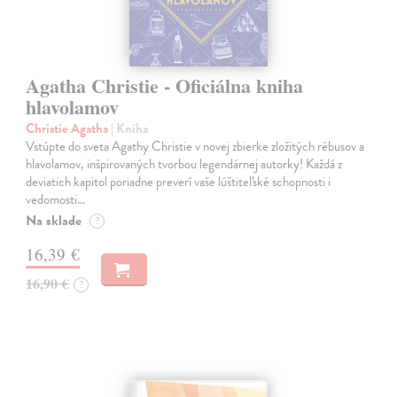
Agatha Christie - Oficiálna kniha
hlavolamov
Christie Agatha
| Kniha
Vstúpte do sveta Agathy Christie v novej zbierke zložitých rébusov a
hlavolamov, inšpirovaných tvorbou legendárnej autorky! Každá z
deviatich kapitol poriadne preverí vaše lúštiteľské schopnosti i
vedomosti…
Na sklade
?
16,39 €
16,90 €
?