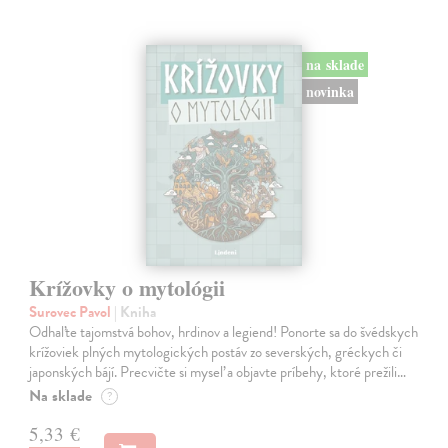
na sklade
novinka
Krížovky o mytológii
Surovec Pavol
| Kniha
Odhaľte tajomstvá bohov, hrdinov a legiend! Ponorte sa do švédskych
krížoviek plných mytologických postáv zo severských, gréckych či
japonských bájí. Precvičte si myseľ a objavte príbehy, ktoré prežili…
Na sklade
?
5,33 €