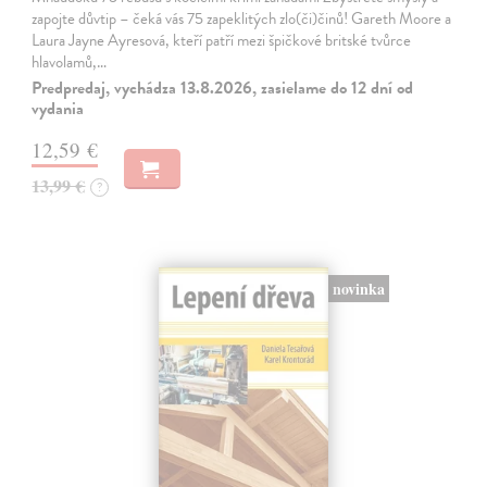
zapojte důvtip – čeká vás 75 zapeklitých zlo(či)činů! Gareth Moore a
Laura Jayne Ayresová, kteří patří mezi špičkové britské tvůrce
hlavolamů,…
Predpredaj, vychádza 13.8.2026, zasielame do 12 dní od
vydania
12,59 €
13,99 €
?
novinka