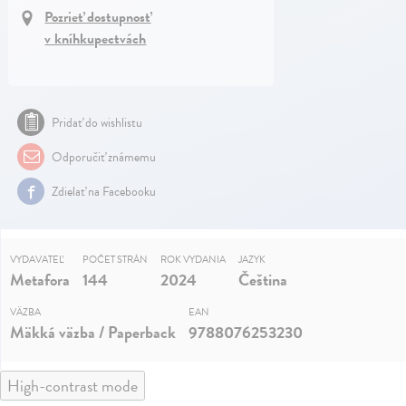
Pozrieť dostupnosť
v kníhkupectvách
Pridať do wishlistu
Odporučiť známemu
Zdielať na Facebooku
VYDAVATEĽ
POČET STRÁN
ROK VYDANIA
JAZYK
Metafora
144
2024
Čeština
VÄZBA
EAN
Mäkká väzba / Paperback
9788076253230
High-contrast mode