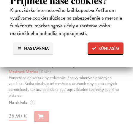
Príjmete naše cookies?
na sklade
K prevádzke internetového kníhkupectva Artforum
využívame cookies slúžiace na zabezpečenie a meranie
funkčnosti, marketingové účely a zaistenie vášho
maximálneho pohodlia a spokojnosti.
NASTAVENIA
SÚHLASÍM
Plstenie. Návody na celý rok
Masárová Marína
| Kniha
Ponorte sa do sveta vlny a vlastnoručne vyrobených plstených
vecičiek. Kniha obsahuje informácie o druhoch vlny a potrebných
pomôckach, taktiež podrobne popisuje základné techniky suchého
plstenia.
Na sklade
?
28,90 €