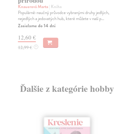
přírodou
p
Knauerová Marta
| Kniha
Hr
Populárně-naučný průvodce vybranými druhy jedlých,
V t
nejedlých a jedovatých hub, které můžete v naší p...
na 
Zasielame do 14 dní
Do
dní
12,60 €
gar
12,99 €
?
6,
7,
Ďalšie z kategórie hobby