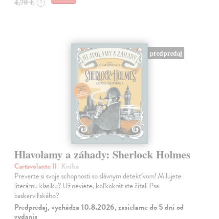
4,70 €
?
predpredaj
Hlavolamy a záhady: Sherlock Holmes
Cartavolante Il
| Kniha
Preverte si svoje schopnosti so slávnym detektívom! Milujete
literárnu klasiku? Už neviete, koľkokrát ste čítali Psa
baskervillského?
Predpredaj, vychádza 10.8.2026, zasielame do 5 dní od
vydania