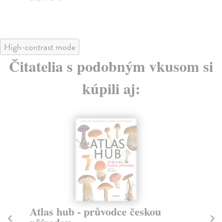
High-contrast mode
Čitatelia s podobným vkusom si
kúpili aj:
Atlas hub - průvodce českou
M