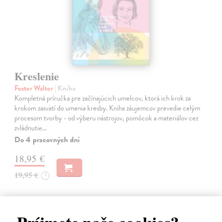
Kreslenie
Foster Walter
| Kniha
Kompletná príručka pre začínajúcich umelcov, ktorá ich krok za
krokom zasvätí do umenia kresby. Kniha záujemcov prevedie celým
procesom tvorby - od výberu nástrojov, pomôcok a materiálov cez
zvládnutie…
Do 4 pracovných dní
18,95 €
19,95 €
?