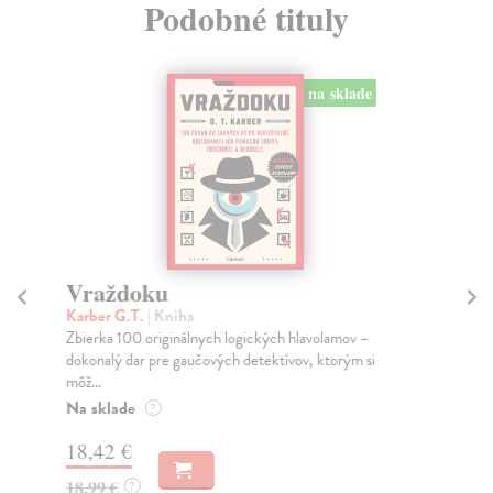
Podobné tituly
na sklade
Vraždoku
K
a
Karber G.T.
| Kniha
Zbierka 100 originálnych logických hlavolamov –
Kie
dokonalý dar pre gaučových detektívov, ktorým si
Rád
môž...
Výb
Na sklade
Za
?
18,42 €
15
18,99 €
?
16