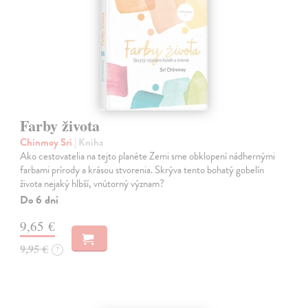
Farby života
Chinmoy Sri
| Kniha
Ako cestovatelia na tejto planéte Zemi sme obklopení nádhernými
farbami prírody a krásou stvorenia. Skrýva tento bohatý gobelín
života nejaký hlbší, vnútorný význam?
Do 6 dní
9,65 €
9,95 €
?