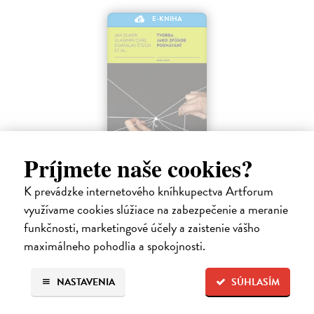
E-KNIHA
Príjmete naše cookies?
Tvorba jako způsob poznávání
K prevádzke internetového kníhkupectva Artforum
Chrz Vladimír, Slavik Jan, Štech Stanislav
| Elektronická kniha
využívame cookies slúžiace na zabezpečenie a meranie
Tvorba anebo tvořivost, založená na myšlence osvobození a rozvíjení
lidské přirozenosti, patřila k velkým tématům modernistické
funkčnosti, marketingové účely a zaistenie vášho
psychologie i pedagogiky a zájem o ni setrvává i v dnešním školském
maximálneho pohodlia a spokojnosti.
diskurzu.…
Na stiahnutie ako
PDF
NASTAVENIA
SÚHLASÍM
9,00 €