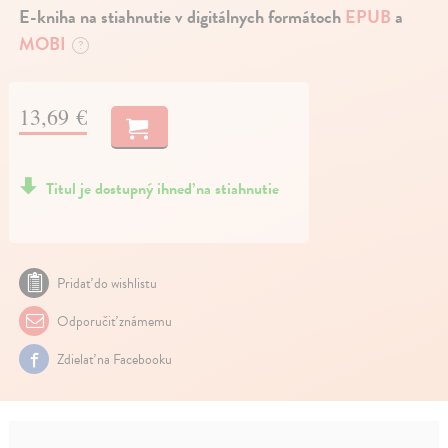
E-kniha na stiahnutie v digitálnych formátoch
EPUB
a
MOBI
?
13,69 €
Titul je dostupný ihneď na stiahnutie
Pridať do wishlistu
Odporučiť známemu
Zdielať na Facebooku