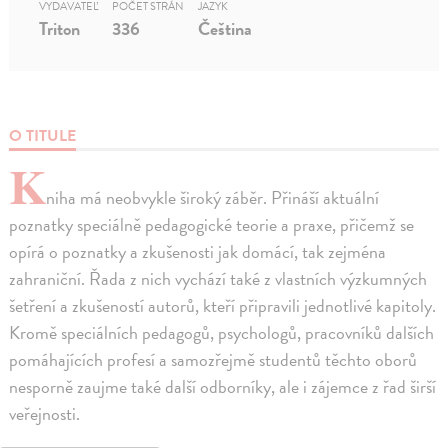
VYDAVATEĽ
POČET STRÁN
JAZYK
Triton
336
Čeština
O TITULE
K
niha má neobvykle široký záběr. Přináší aktuální
poznatky speciálně pedagogické teorie a praxe, přičemž se
opírá o poznatky a zkušenosti jak domácí, tak zejména
zahraniční. Řada z nich vychází také z vlastních výzkumných
šetření a zkušeností autorů, kteří připravili jednotlivé kapitoly.
Kromě speciálních pedagogů, psychologů, pracovníků dalších
pomáhajících profesí a samozřejmě studentů těchto oborů
nesporně zaujme také další odborníky, ale i zájemce z řad širší
veřejnosti.