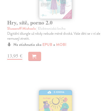
Hry, sítě, porno 2.0
Slussareff Michaela
| Elektronická kniha
Digitální džungle už nikdy nebude méně divoká. Vaše děti se v ní ale
nemusejí ztratit.
Na stiahnutie ako
EPUB
a
MOBI
13,95 €
E-KNIHA