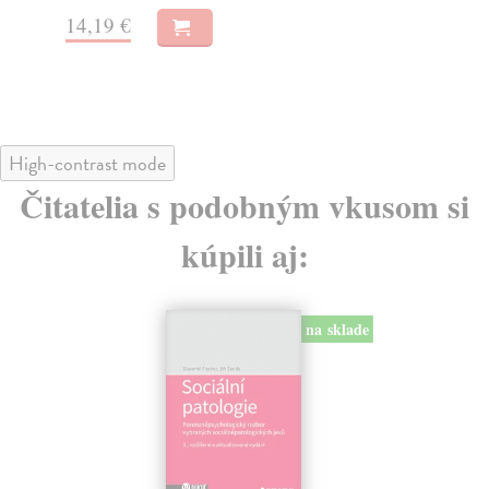
Na stiahnutie ako
PDF
14
13,49 €
High-contrast mode
Čitatelia s podobným vkusom si
kúpili aj: