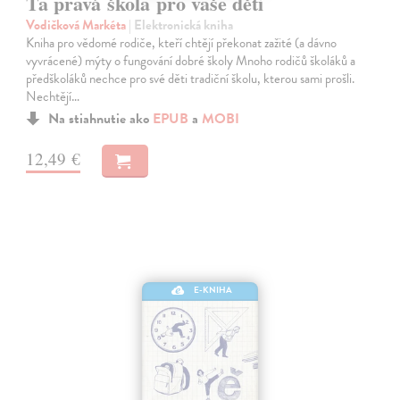
Ta pravá škola pro vaše děti
Vodičková Markéta
| Elektronická kniha
Kniha pro vědomé rodiče, kteří chtějí překonat zažité (a dávno
vyvrácené) mýty o fungování dobré školy Mnoho rodičů školáků a
předškoláků nechce pro své děti tradiční školu, kterou sami prošli.
Nechtějí…
Na stiahnutie ako
EPUB
a
MOBI
12,49 €
E-KNIHA