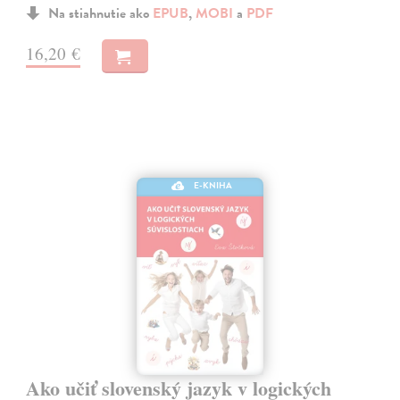
Na stiahnutie ako
EPUB
,
MOBI
a
PDF
16,20 €
E-KNIHA
Ako učiť slovenský jazyk v logických