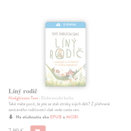
E-KNIHA
Líný rodič
Hodgkinson Tom
| Elektronická kniha
Také máte pocit, že jste se stali otroky svých dětí? Z přehnaně
zaníceného rodičovství však vede cesta ven.
Na stiahnutie ako
EPUB
a
MOBI
7,90 €