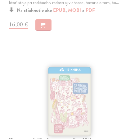
ktorí stoja pri rodičoch v radosti aj v chaose, hovoria o tom, čo…
Na stiahnutie ako
EPUB
,
MOBI
a
PDF
16,00 €
E-KNIHA