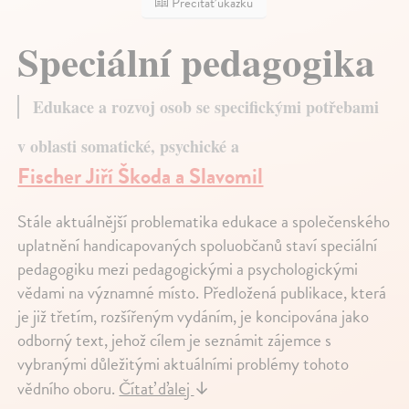
Prečítať ukážku
Speciální pedagogika
Edukace a rozvoj osob se specifickými potřebami
v oblasti somatické, psychické a
Fischer Jiří Škoda a Slavomil
Stále aktuálnější problematika edukace a společenského
uplatnění handicapovaných spoluobčanů staví speciální
pedagogiku mezi pedagogickými a psychologickými
vědami na významné místo. Předložená publikace, která
je již třetím, rozšířeným vydáním, je koncipována jako
odborný text, jehož cílem je seznámit zájemce s
vybranými důležitými aktuálními problémy tohoto
vědního oboru.
Čítať ďalej
↓