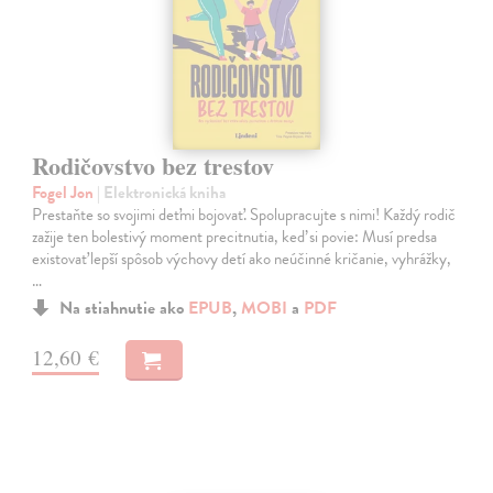
Rodičovstvo bez trestov
Fogel Jon
| Elektronická kniha
Prestaňte so svojimi deťmi bojovať. Spolupracujte s nimi! Každý rodič
zažije ten bolestivý moment precitnutia, keď si povie: Musí predsa
existovať lepší spôsob výchovy detí ako neúčinné kričanie, vyhrážky,
…
Na stiahnutie ako
EPUB
,
MOBI
a
PDF
12,60 €