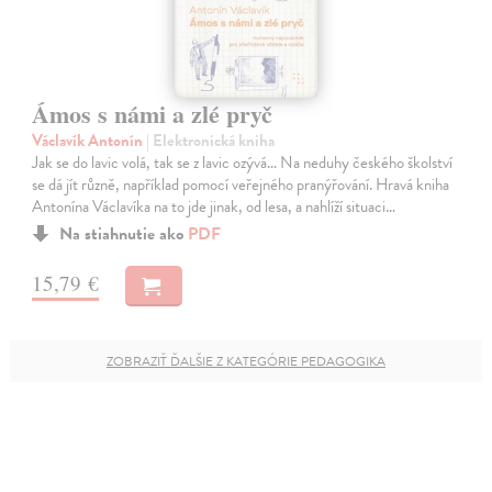
Ámos s námi a zlé pryč
Václavík Antonín
| Elektronická kniha
Jak se do lavic volá, tak se z lavic ozývá… Na neduhy českého školství
se dá jít různě, například pomocí veřejného pranýřování. Hravá kniha
Antonína Václavíka na to jde jinak, od lesa, a nahlíží situaci…
Na stiahnutie ako
PDF
15,79 €
ZOBRAZIŤ ĎALŠIE Z KATEGÓRIE PEDAGOGIKA