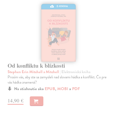
E-KNIHA
Od konfliktu k blízkosti
Stephen Erin Mitchell a Mitchell
| Elektronická kniha
Prosím vás, aby ste sa zamysleli nad slovami hádka a konflikt. Čo pre
vás hádka znamená?
Na stiahnutie ako
EPUB
,
MOBI
a
PDF
14,90 €