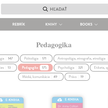
REBRÍK
KNIHY
BOOKS
Pedagogika
ógia
Politológia
Antropológia, etnografia, etnológia
147
171
dies
Pedagogika
Psychológia
Etiketa, 
13
175
321
Médiá, komunikácia
Právo
49
19
E-KNIHA
E-KNIHA