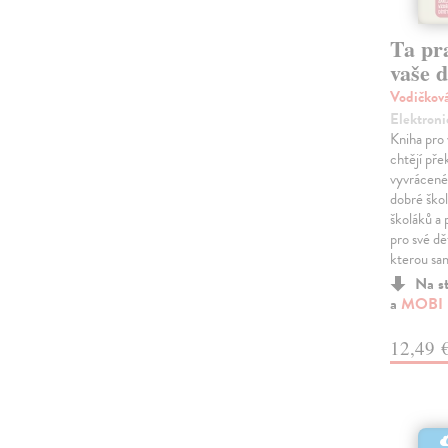
Ta pr
vaše d
Vodičkov
Elektroni
Kniha pro
chtějí pře
vyvrácené
dobré ško
školáků a
pro své dě
kterou sam
Na s
a
MOBI
12,49 