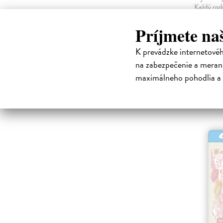
Každý rodi
moment pr
povie: Mus
Príjmete na
lepší spôs
neúčinné 
K prevádzke internetové
Na s
na zabezpečenie a merani
,
MOBI
maximálneho pohodlia a 
12,60 