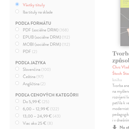
Všetky tituly
Iba tituly na sklade
PODĽA FORMÁTU
PDF (sociálne DRM)
(168)
EPUB (sociálne DRM)
(112)
MOBI (sociálne DRM)
(112)
PDF
(2)
Tvorb
způso
PODĽA JAZYKA
Chrz Vlad
Slovenčina
(100)
Štech Sta
Čeština
(97)
kniha
Angličtina
(2)
Tvorba ane
na myšlen
PODĽA CENOVÝCH KATEGÓRII
rozvíjení l
Do 5,99 €
(25)
patřila k
modernist
6,00 – 12,99 €
(122)
pedagogiky
13,00 – 24,99 €
(43)
i v dnešní
Viac ako 25 €
(8)
Na s