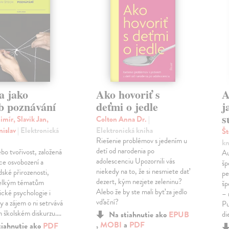
a jako
Ako hovoriť s
A
b poznávání
deťmi o jedle
j
s
imír, Slavik Jan,
Colton Anna Dr.
|
nislav
| Elektronická
Elektronická kniha
Št
Riešenie problémov s jedením u
kn
detí od narodenia po
bo tvořivost, založená
Au
adolescenciu Upozornili vás
ce osvobození a
šp
niekedy na to, že si nesmiete dať
idské přirozenosti,
pe
dezert, kým nezjete zeleninu?
 velkým tématům
šp
Alebo že by ste mali byť za jedlo
ické psychologie i
– 
vďační?
 a zájem o ni setrvává
Pu
m školském diskurzu.…
Na stiahnutie ako
EPUB
di
,
MOBI
a
PDF
tiahnutie ako
PDF