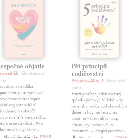
ezpečné objatie
Pět principů
rodičovství
arwood Eli
| Elektronická
iha
Pressman Aliza
| Elektronická
učte sa, ako vďaka
kniha
ájomnému putu vychovať
Existuje vůbec jeden správný
bavedomé deti schopné
způsob výchovy? V době, kdy
plniť svoj potenciál V
jsme jako rodiče pod obrovským
ždodennom kolotoči
tlakem a kdy má řada z nás
dičovstva je ľahké stratiť zo
pocit, že v této roli selhává,
eteľa širšie súvislosti: Ako
přináší psycholožka Aliza
ložíme základy, ktoré…
Pressman uklidňující poselství:…
Na stiahnutie ako
EPUB