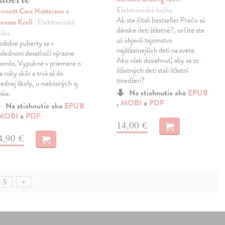
Elektronická kniha
nnett Cara Natterson a
Ak ste čítali bestseller Prečo sú
nessa Kroll
| Elektronická
dánske deti šťastné?, určite ste
iha
už objavili tajomstvo
dobie puberty sa v
najšťastnejších detí na svete.
slednom desaťročí výrazne
Ako však dosiahnuť, aby sa zo
enilo. Vypukne v priemere o
šťastných detí stali šťastní
a roky skôr a trvá až do
tínedžeri?
rednej školy, u niektorých aj
Na stiahnutie ako
EPUB
hšie.
,
MOBI
a
PDF
Na stiahnutie ako
EPUB
MOBI
a
PDF
14,00 €
4,90 €
»
5