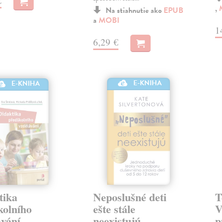
€
,
Na stiahnutie ako
EPUB
a
MOBI
1
6,29 €
E-KNIHA
E-KNIHA
tika
Neposlušné deti
T
kolního
ešte stále
V
ávání
neexistujú
p