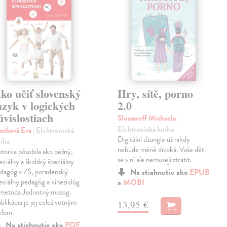
ko učiť slovenský
Hry, sítě, porno
azyk v logických
2.0
úvislostiach
Slussareff Michaela
|
Elektronická kniha
očková Eva
| Elektronická
Digitální džungle už nikdy
iha
nebude méně divoká. Vaše děti
torka pôsobila ako bežný,
se v ní ale nemusejí ztratit.
eciálny a školský špeciálny
dagóg v ZŠ, poradenský
Na stiahnutie ako
EPUB
eciálny pedagóg a kineziológ
a
MOBI
metóda Jednotný mozog.
blikácia je jej celoživotným
13,95 €
elom.
Na stiahnutie ako
PDF