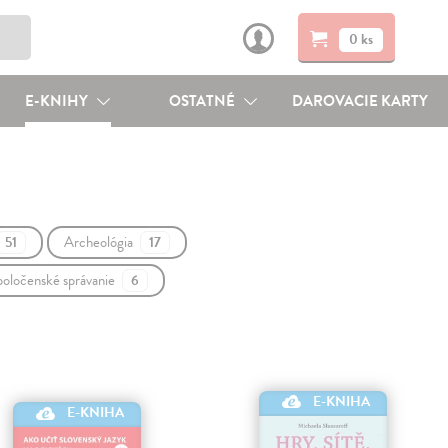
0 ks
E-KNIHY
OSTATNÉ
DAROVACIE KARTY
Archeológia
51
17
spoločenské správanie
6
E-KNIHA
E-KNIHA