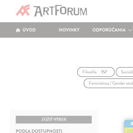
ÚVOD
NOVINKY
ODPORÚČANIA
Filozofia
Sociol
157
Feminizmus / Gender stu
ZÚŽIŤ VÝBER
PODĽA DOSTUPNOSTI