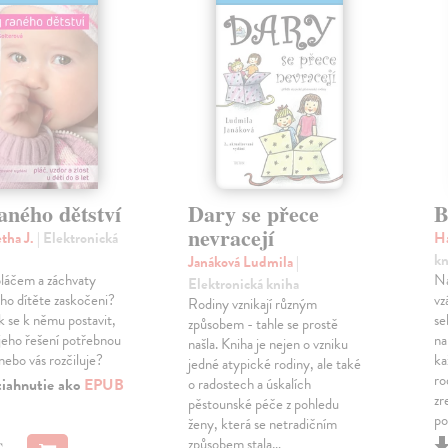
aného dětství
Dary se přece
B
nevracejí
etha J.
| Elektronická
H
kn
Janáková Ludmila
|
pláčem a záchvaty
Na
Elektronická kniha
ho dítěte zaskočeni?
vz
Rodiny vznikají různým
k se k němu postavit,
se
způsobem - tahle se prostě
jeho řešení potřebnou
na
našla. Kniha je nejen o vzniku
 nebo vás rozčiluje?
ka
jedné atypické rodiny, ale také
ro
tiahnutie ako
EPUB
o radostech a úskalích
zr
pěstounské péče z pohledu
po
ženy, která se netradičním
způsobem stala…