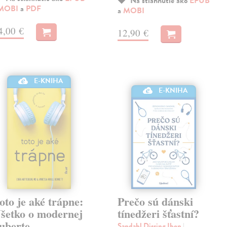
Na stiahnutie ako
EPUB
MOBI
a
PDF
a
MOBI
4,00 €
12,90 €
E-KNIHA
E-KNIHA
oto je aké trápne:
Prečo sú dánski
šetko o modernej
tínedžeri šťastní?
uberte
Sandahl Dissing Iben
|