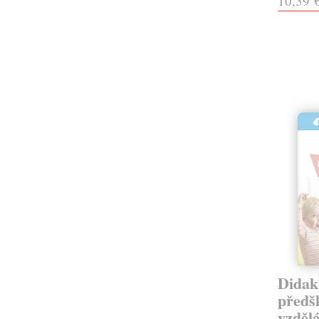
10,39 
Didak
předš
vzděl