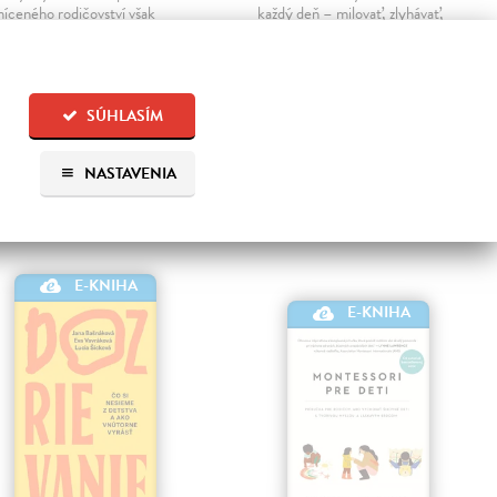
níceného rodičovství však
každý deň – milovať, zlyhávať,
de cesta ven.
odpúšťať si. 14 rozhovorov s
odborníkmi, ktorí stoja pri
Na stiahnutie ako
EPUB
rodičoch v radosti aj v chaose,
MOBI
hovoria o tom, čo…
SÚHLASÍM
Na stiahnutie ako
EPUB
,90 €
,
MOBI
a
PDF
NASTAVENIA
16,00 €
E-KNIHA
E-KNIHA