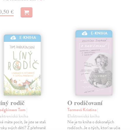
0,50 €
E-KNIHA
E-KNIHA
íný rodič
O rodičovaní
odgkinson Tom
|
Tormová Kristína
|
ektronická kniha
Elektronická kniha
ké máte pocit, že jste se stali
Nie je to kniha o dokonalých
roky svých dětí? Z přehnaně
rodičoch. Je o tých, ktorí sa učia