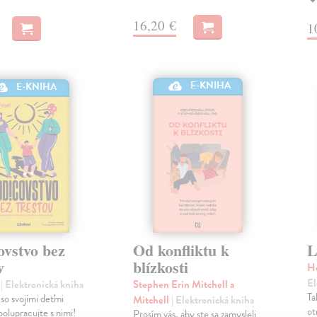
16,20 €
1
E-KNIHA
E-KNIHA
ovstvo bez
Od konfliktu k
L
v
blízkosti
H
El
n
| Elektronická kniha
Stephen Erin Mitchell a
Ta
so svojimi deťmi
Mitchell
| Elektronická kniha
ot
polupracujte s nimi!
Prosím vás, aby ste sa zamysleli