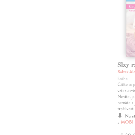
Slzy r
Solter Al
kniha
Cítíte se 
vzteku své
Nevíte, ja
nemáte k 
trpělivost
Na s
a
MOBI