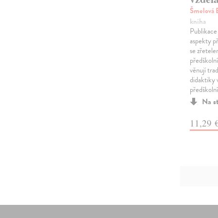
Šmelová 
kniha
Publikace 
aspekty př
se zřetele
předškolní
věnují tr
didaktiky 
předškolní
Na s
11,29 