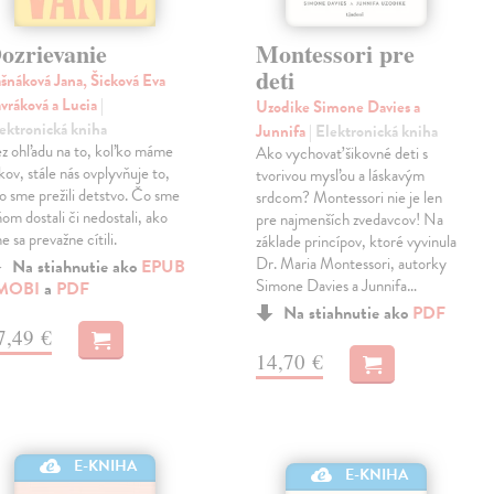
ozrievanie
Montessori pre
deti
šnáková Jana, Šicková Eva
vráková a Lucia
|
Uzodike Simone Davies a
ektronická kniha
Junnifa
| Elektronická kniha
z ohľadu na to, koľko máme
Ako vychovať šikovné deti s
kov, stále nás ovplyvňuje to,
tvorivou mysľou a láskavým
o sme prežili detstvo. Čo sme
srdcom? Montessori nie je len
ňom dostali či nedostali, ako
pre najmenších zvedavcov! Na
e sa prevažne cítili.
základe princípov, ktoré vyvinula
Dr. Maria Montessori, autorky
Na stiahnutie ako
EPUB
Simone Davies a Junnifa…
MOBI
a
PDF
Na stiahnutie ako
PDF
7,49 €
14,70 €
E-KNIHA
E-KNIHA