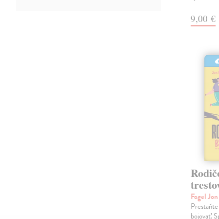
9,00 €
Rodič
tresto
Fogel Jo
Prestaňte 
bojovať. S