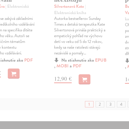
Eva
| Elektronická
Silvertonová Kate
|
Be
Elektronická kniha
Va
se zabývá základními
Autorka bestsellerov Sunday
kn
edškolního vzdělávání
Times a detská terapeutka Kate
Ob
m na specifika dítěte
Silvertonová prináša praktický a
po
ho věku. Autoři se
empatický pohľad na výchovu
zm
adičním tématům
detí vo veku od 5 do 12 rokov,
dv
v kontextu
kedy sa naše ratolesti stávajú
st
ho vzdělávání.
nezávislé a pomaly…
dl
tiahnutie ako
PDF
Na stiahnutie ako
EPUB
,
MOBI
a
PDF
,
€
12,90 €
1
1
2
3
4