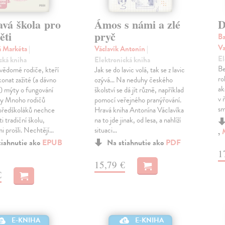
avá škola pro
Ámos s námi a zlé
D
ěti
pryč
Ba
Va
á Markéta
|
Václavík Antonín
|
El
cká kniha
Elektronická kniha
Be
 vědomé rodiče, kteří
Jak se do lavic volá, tak se z lavic
ro
konat zažité (a dávno
ozývá… Na neduhy českého
ak
) mýty o fungování
školství se dá jít různě, například
v 
ly Mnoho rodičů
pomocí veřejného pranýřování.
sm
 předškoláků nechce
Hravá kniha Antonína Václavíka
ti tradiční školu,
na to jde jinak, od lesa, a nahlíží
i prošli. Nechtějí…
situaci…
,
tiahnutie ako
EPUB
Na stiahnutie ako
PDF
1
15,79 €
€
E-KNIHA
E-KNIHA