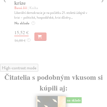
krize
Kur
Po 
Baroš Jiří
| Kniha
stát
Liberální demokracie je na počátku 21. stoletá údajně v
krizi – politické, hospodářské, krizi důvěry...
Za
Na sklade
?
21
15,52 €
22
16,00 €
?
High-contrast mode
Čitatelia s podobným vkusom si
kúpili aj:
na sklade