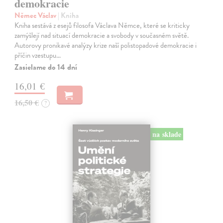
demokracie
Němec Václav
| Kniha
Kniha sestává z esejů filosofa Václava Němce, které se kriticky
zamýšlejí nad situací demokracie a svobody v současném světě.
Autorovy pronikavé analýzy krize naší polistopadové demokracie i
příčin vzestupu…
Zasielame do 14 dní
16,01 €
16,50 €
?
na sklade