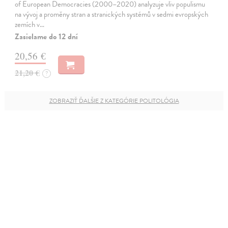
of European Democracies (2000–2020) analyzuje vliv populismu
na vývoj a proměny stran a stranických systémů v sedmi evropských
zemích v…
Zasielame do 12 dní
20,56 €
21,20 €
?
ZOBRAZIŤ ĎALŠIE Z KATEGÓRIE POLITOLÓGIA