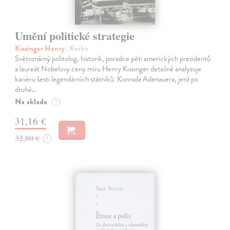
Umění politické strategie
Kissinger Henry
| Kniha
Světoznámý politolog, historik, poradce pěti amerických prezidentů
a laureát Nobelovy ceny míru Henry Kissinger detailně analyzuje
kariéru šesti legendárních státníků: Konrada Adenauera, jenž po
druhé…
Na sklade
?
31,16 €
32,80 €
?