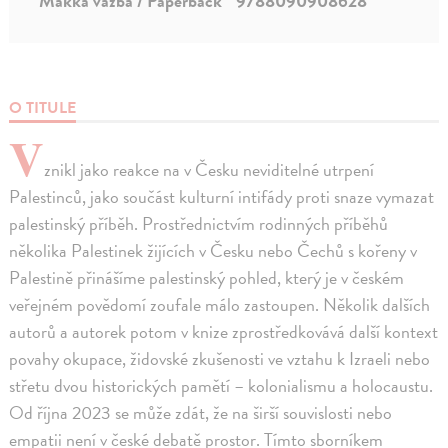
Mäkká väzba / Paperback
9788090908628
O TITULE
V
znikl jako reakce na v Česku neviditelné utrpení
Palestinců, jako součást kulturní intifády proti snaze vymazat
palestinský příběh. Prostřednictvím rodinných příběhů
několika Palestinek žijících v Česku nebo Čechů s kořeny v
Palestině přinášíme palestinský pohled, který je v českém
veřejném povědomí zoufale málo zastoupen. Několik dalších
autorů a autorek potom v knize zprostředkovává další kontext
povahy okupace, židovské zkušenosti ve vztahu k Izraeli nebo
střetu dvou historických pamětí – kolonialismu a holocaustu.
Od října 2023 se může zdát, že na širší souvislosti nebo
empatii není v české debatě prostor. Tímto sborníkem