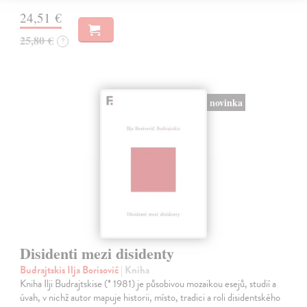
24,51 €
25,80 €
?
novinka
Disidenti mezi disidenty
Budrajtskis Ilja Borisovič
| Kniha
Kniha Ilji Budrajtskise (* 1981) je působivou mozaikou esejů, studií a
úvah, v nichž autor mapuje historii, místo, tradici a roli disidentského