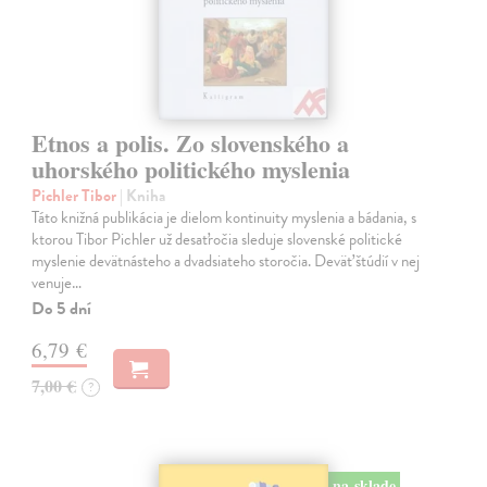
Etnos a polis. Zo slovenského a
uhorského politického myslenia
Pichler Tibor
| Kniha
Táto knižná publikácia je dielom kontinuity myslenia a bádania, s
ktorou Tibor Pichler už desaťročia sleduje slovenské politické
myslenie devätnásteho a dvadsiateho storočia. Deväť štúdií v nej
venuje…
Do 5 dní
6,79 €
7,00 €
?
na sklade