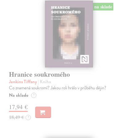
na sklade
Hranice soukromého
Jenkins Tiffany
| Kniha
Co znamená soukromí? Jakou roli hrálo v průběhu dějin?
Na sklade
?
17,94 €
18,49 €
?