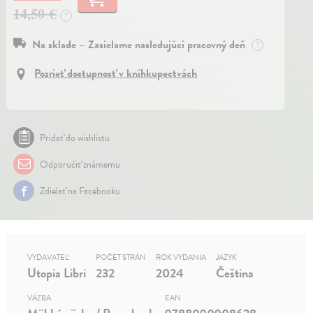
14,50 €
?
Na sklade – Zasielame nasledujúci pracovný deň
?
Pozrieť dostupnosť v kníhkupectvách
Pridať do wishlistu
Odporučiť známemu
Zdielať na Facebooku
VYDAVATEĽ
POČET STRÁN
ROK VYDANIA
JAZYK
Utopia Libri
232
2024
Čeština
VÄZBA
EAN