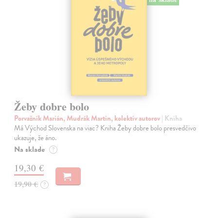
Žeby dobre bolo
Porvažník Marián, Mudrák Martin, kolektív autorov
| Kniha
Má Východ Slovenska na viac? Kniha Žeby dobre bolo presvedčivo
ukazuje, že áno.
Na sklade
?
19,30 €
19,90 €
?