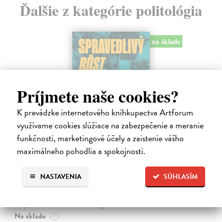
Ďalšie z kategórie politológia
na sklade
Príjmete naše cookies?
K prevádzke internetového kníhkupectva Artforum
využívame cookies slúžiace na zabezpečenie a meranie
funkčnosti, marketingové účely a zaistenie vášho
maximálneho pohodlia a spokojnosti.
Spravedlivý růst
Prokop Daniel
| Kniha
NASTAVENIA
SÚHLASÍM
Rovné šance, efektivní reformy a prosperita širší společnosti jako lék
na politickou strnulost Česko si udržuje spoustu drahých
nespravedlností. Chudé děti mají malou šanci získat kvalitní vzdělání.
Na sklade
?