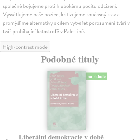
společně bojujeme proti hlubokému pocitu odcizení.
Vysvětlujeme naše pozice, kritizujeme současný stav a
promýšlíme alternativy s cílem vytvářet porozumění tváří v
tvář probíhající katastrofě v Palestině.
High-contrast mode
Podobné tituly
na sklade
Liberální demokracie v době
Př