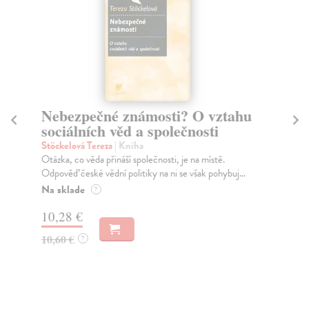
Nebezpečné známosti? O vztahu
T
sociálních věd a společnosti
We
Pró
Stöckelová Tereza
| Kniha
got
Otázka, co věda přináší společnosti, je na místě.
Odpověď české vědní politiky na ni se však pohybuj...
Za
Na sklade
?
7,
10,28 €
7,
10,60 €
?