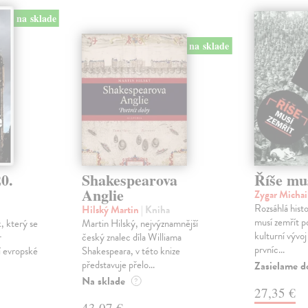
na sklade
na sklade
0.
Shakespearova
Říše mu
Anglie
Zygar Michai
Rozsáhlá histo
Hilský Martin
| Kniha
musí zemřít po
k, který se
Martin Hilský, nejvýznamnější
kulturní vývo
r
český znalec díla Williama
prvníc...
í evropské
Shakespeara, v této knize
představuje přelo...
Zasielame d
Na sklade
?
27,35 €
43,07 €