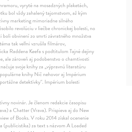
mramoru, vyryté na mosadzných plaketách,
etku bol vždy zahalený tajomstvom, až kým
nzívny marketing mimoriadne silného
bilo revolúciu v liečbe chronickej bolesti, no
ci boli obvinení zo smrti závratného množstva
téma tak veľmi vzrušila filmárov,
ricka Raddena Keefa s podtitulom Tajné dejiny
ie, ale zároveň aj podobenstvo o chamtivosti
načuje svoje knihy za „výpravnú literatúru
e populárne knihy Nič nehovor aj Impérium
eportážne detektívky“. Impérium bolesti
tívny novinár. Je členom redakcie časopisu
va) a Chatter (Vrava). Prispieva aj do New
view of Books. V roku 2014 získal ocenenie
a (publicistika) za text s názvom A Loaded