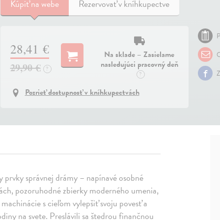
Kúpiť
na webe
Rezervovať v kníhkupectve
P
28,41 €
Na sklade – Zasielame
O
nasledujúci pracovný deň
29,90 €
?
Z
?
Pozrieť dostupnosť v kníhkupectvách
tky prvky správnej drámy – napínavé osobné
ačkách, pozoruhodné zbierky moderného umenia,
machinácie s cieľom vylepšiť svoju povesť a
odiny na svete. Preslávili sa štedrou finančnou