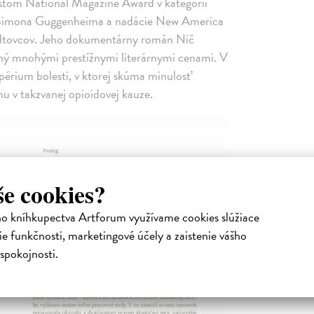
istom National Magazine Award v kategórii
na Simona Guggenheima a nadácie New America
dtovcov. Jeho dokumentárny román Nič
ený mnohými prestížnymi literárnymi cenami. V
érium bolesti, v ktorej skúma minulosť
hu v takzvanej opioidovej kauze.
še cookies?
ho kníhkupectva Artforum využívame cookies slúžiace
e funkčnosti, marketingové účely a zaistenie vášho
spokojnosti.