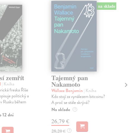
na sklade
sí zemřít
Tajemný pan
A 
Nakamoto
l
| Kniha
Wil
rická freska Říše
Knih
Wallace Benjamin
| Kniha
pisuje politický a
oce
Kdo stojí za vynálezem bitcoinu?
j v Rusku během
oby
A proč se stále skrývá?
komb
Na sklade
?
o 12 dní
Na 
26,79 €
30
28,20 €
?