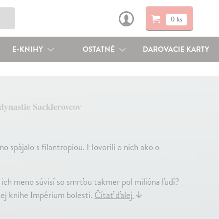
0 ks
E-KNIHY
OSTATNÉ
DAROVACIE KARTY
 dynastie Sacklerovcov
o spájalo s filantropiou. Hovorili o nich ako o
 ich meno súvisí so smrťou takmer pol milióna ľudí?
j knihe Impérium bolesti.
Čítať ďalej
↓