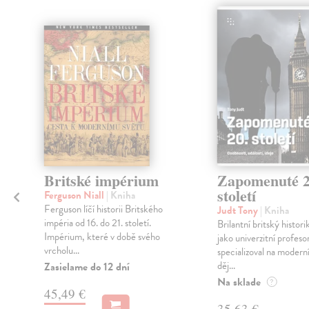
klade
Britské impérium
Zapomenuté 2
století
Ferguson Niall
| Kniha
Ferguson líčí historii Britského
Judt Tony
| Kniha
impéria od 16. do 21. století.
Brilantní britský histori
Impérium, které v době svého
jako univerzitní profeso
vrcholu...
specializoval na modern
děj...
Zasielame do 12 dní
Na sklade
?
45,49 €
35,63 €