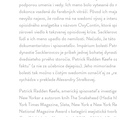
podporou umenia i vedy. Ich meno bolo vytesané do 
dokonca vsadené do farebných vitráží. Pôvod ich maj
nevyšlo najavo, že rodina má na svedomí vývoj a inte
opioidného analgetika s názvom OxyContin, ktoré spôso
zároveň viedlo k takzvanej opioidovej kríze. Sacklerov
ľudí a ich meno upadlo do nemilosti. Nečudo, že táto 
dokumentaristov i spisovateľov. Impérium bolesti Pat
dynastie Sacklerovcov je príbeh jednej bohatej dynast
dvadsiateho prvého storočia. Patrick Radden Keefe oz
faktu“ (a nie za učebnice dejepisu). Jeho mimoriadn
bolesti tak možno s čistým svedomím označiť aj za „r
vychádza v preklade Alexandry Strelkovej.
Patrick Radden Keefe, americký spisovateľ a investiga
New Yorker a autorom kníh The Snakehead (Hadia hla
York Times Magazine, Slate, New York a New York Re
National Magazine Award v kategórii esejistická tvorb