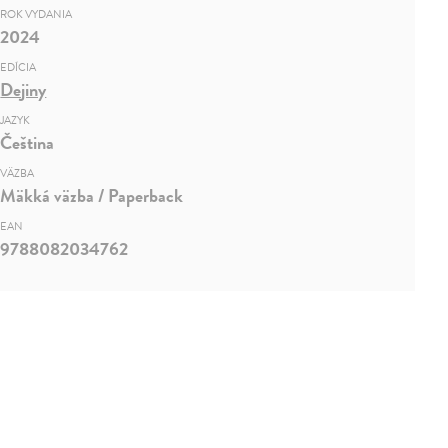
ROK VYDANIA
2024
EDÍCIA
Dejiny
JAZYK
Čeština
VÄZBA
Mäkká väzba / Paperback
EAN
9788082034762