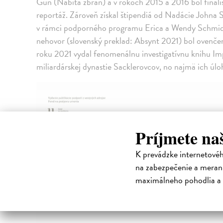
Gun (Nabitá zbraň) a v rokoch 2015 a 2016 bol final
reportáž. Zároveň získal štipendiá od Nadácie Joh
v rámci podporného programu Erica a Wendy Schmi
nehovor (slovenský preklad: Absynt 2021) bol ovenč
roku 2021 vydal fenomenálnu investigatívnu knihu Imp
miliardárskej dynastie Sacklerovcov, no najmä ich úlo
Príjmete na
K prevádzke internetové
na zabezpečenie a merani
maximálneho pohodlia a 