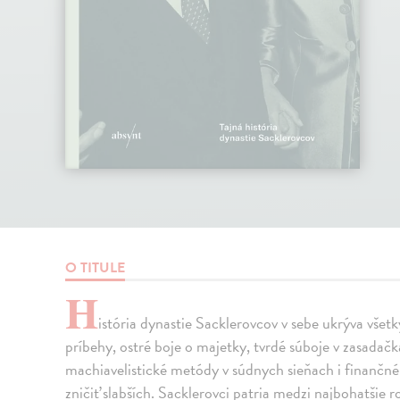
O TITULE
H
istória dynastie Sacklerovcov v sebe ukrýva vše
príbehy, ostré boje o majetky, tvrdé súboje v zasad
machiavelistické metódy v súdnych sieňach i finančné 
zničiť slabších. Sacklerovci patria medzi najbohatšie r