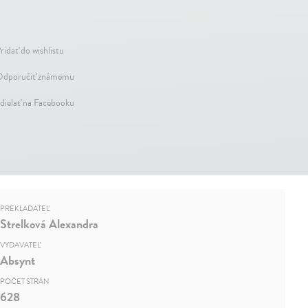
ridať do wishlistu
dporučiť známemu
dielať na Facebooku
PREKLADATEĽ
Strelková Alexandra
VYDAVATEĽ
Absynt
POČET STRÁN
628