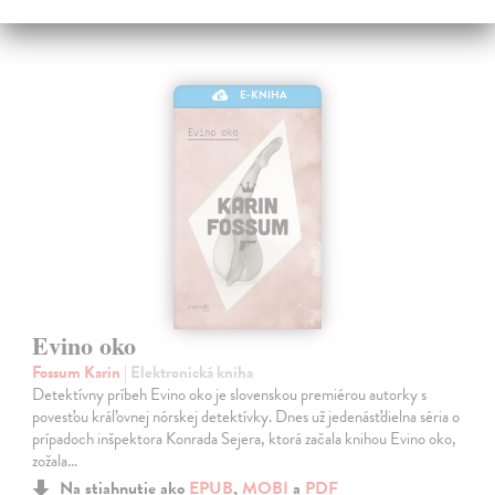
E-KNIHA
Evino oko
Fossum Karin
| Elektronická kniha
Detektívny príbeh Evino oko je slovenskou premiérou autorky s
povesťou kráľovnej nórskej detektívky. Dnes už jedenásťdielna séria o
prípadoch inšpektora Konrada Sejera, ktorá začala knihou Evino oko,
zožala…
Na stiahnutie ako
EPUB
,
MOBI
a
PDF