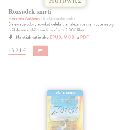
Rozsudek smrti
Horowitz Anthony
| Elektronická kniha
Slavný rozvodový advokát celebrit je nalezen ve svém bytě mrtvý.
Někdo mu rozbil hlavu láhví vína za 2 000 liber.
Na stiahnutie ako
EPUB
,
MOBI
a
PDF
13,24 €
E-KNIHA