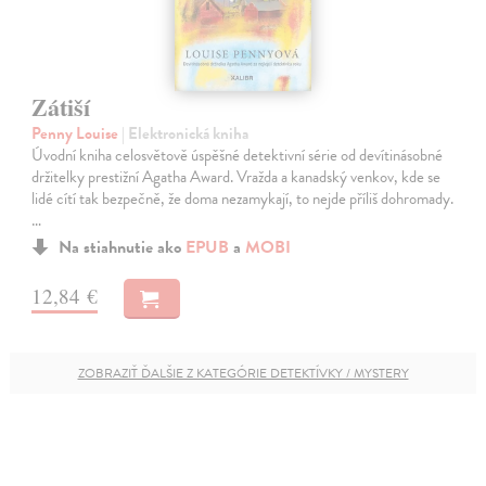
Zátiší
Penny Louise
| Elektronická kniha
Úvodní kniha celosvětově úspěšné detektivní série od devítinásobné
držitelky prestižní Agatha Award. Vražda a kanadský venkov, kde se
lidé cítí tak bezpečně, že doma nezamykají, to nejde příliš dohromady.
…
Na stiahnutie ako
EPUB
a
MOBI
12,84 €
ZOBRAZIŤ ĎALŠIE Z KATEGÓRIE DETEKTÍVKY / MYSTERY