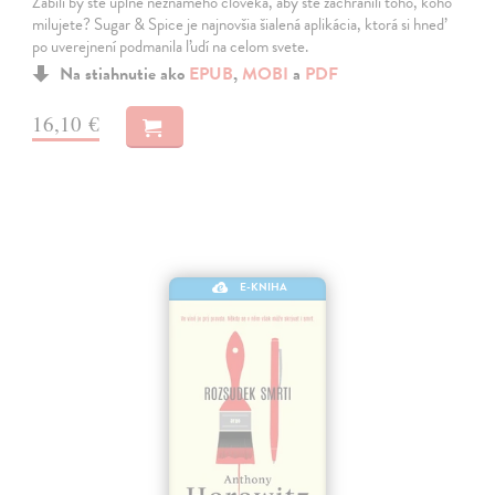
Zabili by ste úplne neznámeho človeka, aby ste zachránili toho, koho
milujete? Sugar & Spice je najnovšia šialená aplikácia, ktorá si hneď
po uverejnení podmanila ľudí na celom svete.
Na stiahnutie ako
EPUB
,
MOBI
a
PDF
16,10 €
E-KNIHA