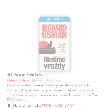
E-KNIHA
Riešime vraždy
Osman Richard
| Elektronická kniha
Nová kniha od autora série Štvrtkový klub detektívov. Osobnú
strážkyňu Amy Wheelerovú pošlú na súkromný ostrov pri brehoch
Južnej Karolíny, aby chránila slávnu spisovateľku, excentrickú Rosie
D'Antoniovú.…
Na stiahnutie ako
EPUB
,
MOBI
a
PDF