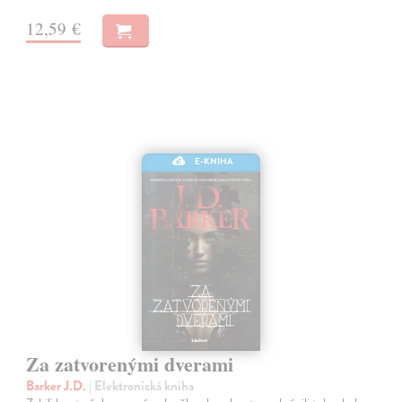
12,59 €
E-KNIHA
Za zatvorenými dverami
Barker J.D.
| Elektronická kniha