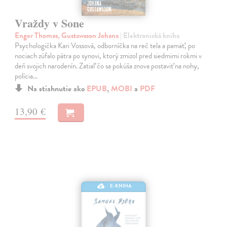
Vraždy v Sone
Enger Thomas, Gustawsson Johana
| Elektronická kniha
Psychologička Kari Vossová, odborníčka na reč tela a pamäť, po
nociach zúfalo pátra po synovi, ktorý zmizol pred siedmimi rokmi v
deň svojich narodenín. Zatiaľ čo sa pokúša znova postaviť na nohy,
polícia…
Na stiahnutie ako
EPUB
,
MOBI
a
PDF
13,90 €
E-KNIHA