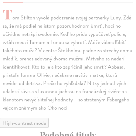
T
om Stilton vyvolá podozrenie svojej partnerky Luny. Zdá
sa, že má podiel na istom pozoruhodnom úmrtí, hoci ho
očividne netrápi svedomie. Keď ho príde vypočúvať polícia,
vzťah medzi Tomom a Lunou sa vyhrotí. Môže vôbec ľúbiť
takéhoto muža? V centre Štokholmu padne zo strechy domu
mladík, prenasledovaný dvoma mužmi. Mŕtveho sa nedarí
identifikovať. Kto to je a kto zapríčinil jeho smrť? Abbasa,
priateľa Toma a Olivie, nečakane navštívi matka, ktorú
nevidel od detstva. Prečo ho vyhľadala? Nitky jednotlivých
udalostí súvisia s luxusnou jachtou na francúzskej riviére a s
klenotom nevyčísliteľnej hodnoty – so strateným Fabergého
vajcom známym ako Oko noci.
High-contrast mode
Podobné tituly