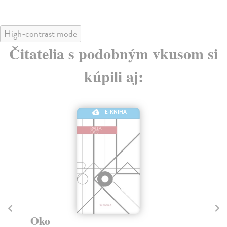
High-contrast mode
Čitatelia s podobným vkusom si
kúpili aj:
E-KNIHA
N
Wie
Oko
„Mo