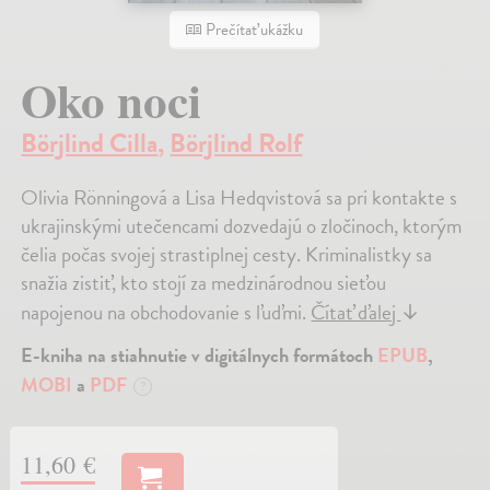
Prečítať ukážku
Oko noci
Börjlind Cilla
,
Börjlind Rolf
Olivia Rönningová a Lisa Hedqvistová sa pri kontakte s
ukrajinskými utečencami dozvedajú o zločinoch, ktorým
čelia počas svojej strastiplnej cesty. Kriminalistky sa
snažia zistiť, kto stojí za medzinárodnou sieťou
napojenou na obchodovanie s ľuďmi.
Čítať ďalej
↓
E-kniha na stiahnutie v digitálnych formátoch
EPUB
,
MOBI
a
PDF
?
11,60 €