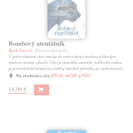
Bombový atentátnik
Bjork Samuel
| Elektronická kniha
V jedno sobotné ráno nastúpi do metra žena s bombou a hlavným
mestom otrasie výbuch. Oslo je okamžite uzavreté, kráľovská rodina
je prevezená do bezpečia a všetky národné jednotky sú v pohotovosti.
Na stiahnutie ako
EPUB
,
MOBI
a
PDF
16,00 €
E-KNIHA