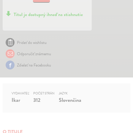
Titul je dostupný ihneď na stiahnutie
Pridať do wishlistu
Odporučiť známemu
Zdielať na Facebooku
VYDAVATEĽ
POČET STRÁN
JAZYK
Ikar
312
Slovenčina
O TITULE