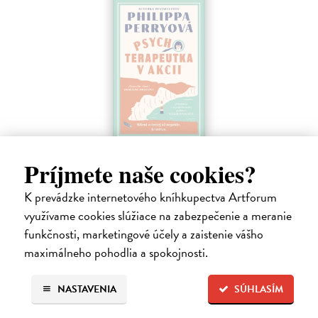
Psychoterapeutka v akcii
Príjmete naše cookies?
Perryová Philippa
| Elektronická kniha
Mimoriadne zábavná detektívka od najobľúbenejšej britskej
K prevádzke internetového kníhkupectva Artforum
terapeutky a autorky kníh Toto mali čítať naši rodičia a Toto by si mali
prečítať všetci, ktorých máte radi. Keď sa pri útesoch Beachy Head
využívame cookies slúžiace na zabezpečenie a meranie
nájde…
funkčnosti, marketingové účely a zaistenie vášho
Na stiahnutie ako
EPUB
,
MOBI
a
PDF
maximálneho pohodlia a spokojnosti.
16,95 €
NASTAVENIA
SÚHLASÍM