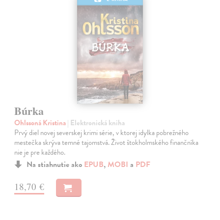
Búrka
Ohlssoná Kristina
| Elektronická kniha
Prvý diel novej severskej krimi série, v ktorej idylka pobrežného
mestečka skrýva temné tajomstvá. Život štokholmského finančníka
nie je pre každého.
Na stiahnutie ako
EPUB
,
MOBI
a
PDF
18,70 €