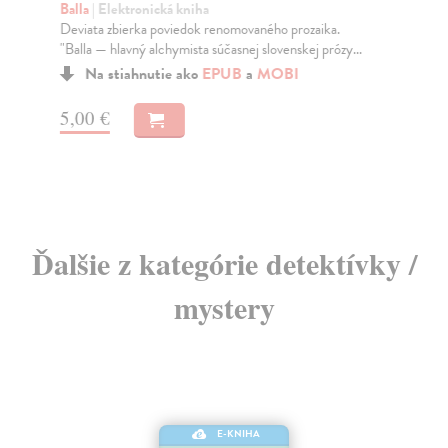
Balla
| Elektronická kniha
kon
Deviata zbierka poviedok renomovaného prozaika.
kon
"Balla — hlavný alchymista súčasnej slovenskej prózy...
Do
Na stiahnutie ako
EPUB
a
MOBI
10
5,00 €
10
Ďalšie z kategórie detektívky /
mystery
E-KNIHA