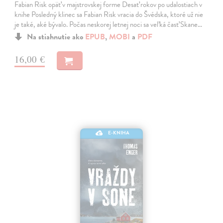
Fabian Risk opäť v majstrovskej forme Desať rokov po udalostiach v
knihe Posledný klinec sa Fabian Risk vracia do Švédska, ktoré už nie
je také, aké bývalo. Počas neskorej letnej noci sa veľká časť Skane…
Na stiahnutie ako
EPUB
,
MOBI
a
PDF
16,00 €
E-KNIHA