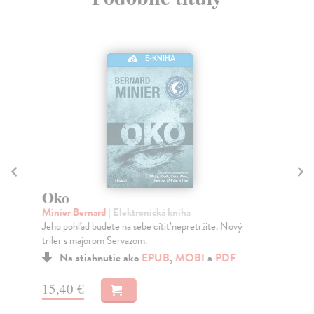
E-KNIHA
Oko
N
Minier Bernard
| Elektronická kniha
Be
Jeho pohľad budete na sebe cítiť nepretržite. Nový
Pác
triler s majorom Servazom.
kto
Na stiahnutie ako
EPUB
,
MOBI
a
PDF
15,40 €
11