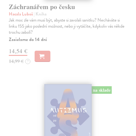
Záchranářem po česku
Hacala Luboš
| Kniha
Jak moc zle vám musí být, abyste si zavolali sanitku? Necháváte si
linku 155 jako poslední možnost, nebo ji vytáčíte, kdykoliv vás někde
trochu zabolí?
Zasielame do 14 dní
14,54 €
14,99 €
?
na sklade