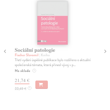
Sociální patologie
Pa
Fischer Slavomil
| Kniha
Ma
Třetí vydání úspěšné publikace bylo rozšířeno o aktuální
Tře
společenská témata, která přinesl vývoj v p...
pře
tom
Na sklade
?
Za
21,74 €
24
22,41 €
?
24