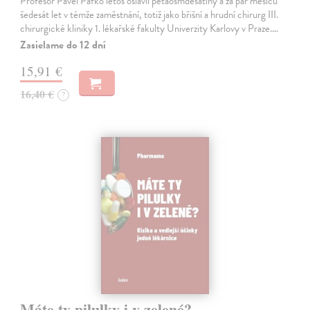
Profesor Pavel Pafko letos oslavil pětaosmdesátiny a za pár měsíců
šedesát let v témže zaměstnání, totiž jako břišní a hrudní chirurg III.
chirurgické kliniky 1. lékařské fakulty Univerzity Karlovy v Praze.…
Zasielame do 12 dní
15,91 €
16,40 €
?
Máte ty pilulky i v zelené?