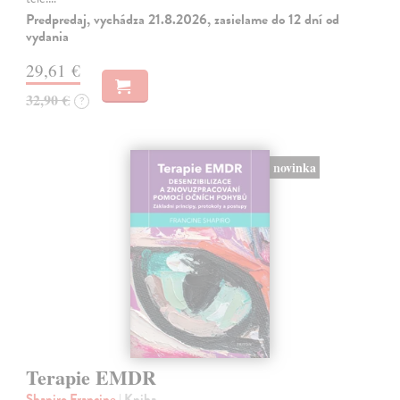
Predpredaj, vychádza 21.8.2026, zasielame do 12 dní od
vydania
29,61 €
32,90 €
?
novinka
Terapie EMDR
Shapiro Francine
| Kniha