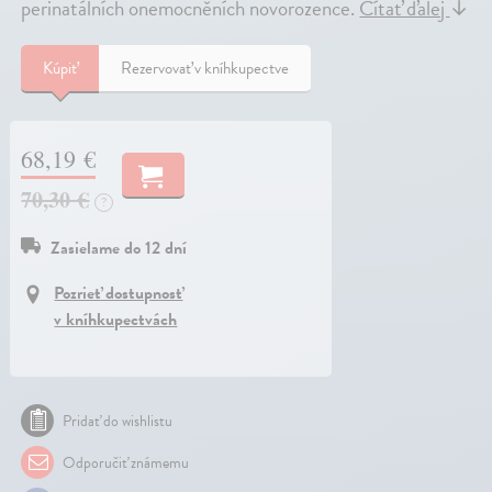
perinatálních onemocněních novorozence.
Čítať ďalej
↓
Kúpiť
Rezervovať v kníhkupectve
68,19 €
70,30 €
?
Zasielame do 12 dní
Pozrieť dostupnosť
v kníhkupectvách
Pridať do wishlistu
Odporučiť známemu