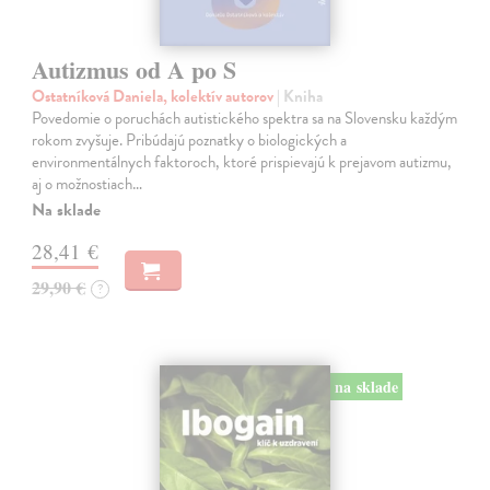
Autizmus od A po S
Ostatníková Daniela, kolektív autorov
| Kniha
Povedomie o poruchách autistického spektra sa na Slovensku každým
rokom zvyšuje. Pribúdajú poznatky o biologických a
environmentálnych faktoroch, ktoré prispievajú k prejavom autizmu,
aj o možnostiach…
Na sklade
28,41 €
29,90 €
?
na sklade