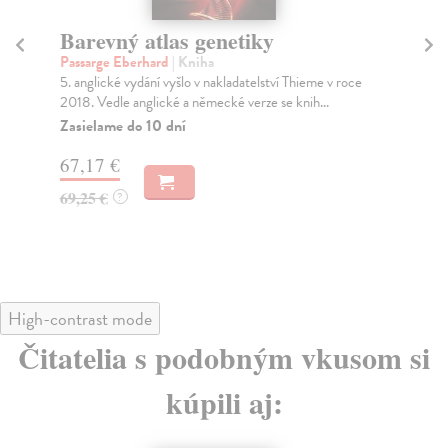
Barevný atlas genetiky
N
č
Passarge Eberhard
| Kniha
5. anglické vydání vyšlo v nakladatelství Thieme v roce
Ne
2018. Vedle anglické a německé verze se knih...
Bez
ana
Zasielame do 10 dní
Za
67,17 €
10
69,25 €
?
10
High-contrast mode
Čitatelia s podobným vkusom si
kúpili aj: