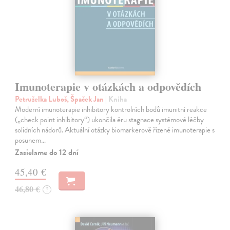
Imunoterapie v otázkách a odpovědích
Petruželka Luboš, Špaček Jan
| Kniha
Moderní imunoterapie inhibitory kontrolních bodů imunitní reakce
(„check point inhibitory“) ukončila éru stagnace systémové léčby
solidních nádorů. Aktuální otázky biomarkerově řízené imunoterapie s
posunem…
Zasielame do 12 dní
45,40 €
46,80 €
?