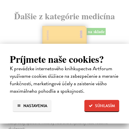
Ďalšie z kategórie medicína
na sklade
Príjmete naše cookies?
K prevádzke internetového kníhkupectva Artforum
využívame cookies slúžiace na zabezpečenie a meranie
funkčnosti, marketingové účely a zaistenie vášho
maximálneho pohodlia a spokojnosti.
Sám sebou
NASTAVENIA
SÚHLASÍM
Seth Anil
| Kniha
Být sám sebou není tak jednoduché, jak se zdá. V mozku každého z
nás pracují společně miliardy neuronů a vytvářejí naše vědomé
zkušenosti.