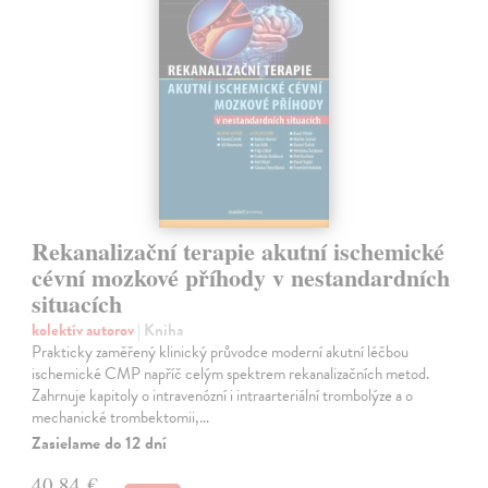
Rekanalizační terapie akutní ischemické
cévní mozkové příhody v nestandardních
situacích
kolektív autorov
| Kniha
Prakticky zaměřený klinický průvodce moderní akutní léčbou
ischemické CMP napříč celým spektrem rekanalizačních metod.
Zahrnuje kapitoly o intravenózní i intraarteriální trombolýze a o
mechanické trombektomii,…
Zasielame do 12 dní
40,84 €