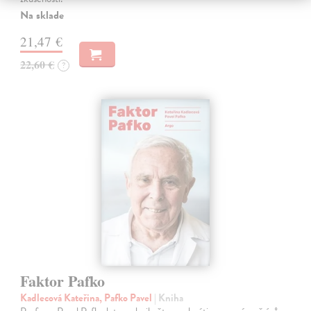
Na sklade
21,47 €
22,60 €
?
Faktor Pafko
Kadlecová Kateřina, Pafko Pavel
| Kniha