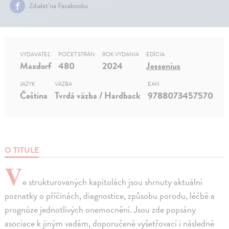
Zdielať na Facebooku
VYDAVATEĽ
POČET STRÁN
ROK VYDANIA
EDÍCIA
Maxdorf
480
2024
Jessenius
JAZYK
VÄZBA
EAN
Čeština
Tvrdá väzba / Hardback
9788073457570
O TITULE
V
e strukturovaných kapitolách jsou shrnuty aktuální
poznatky o příčinách, diagnostice, způsobu porodu, léčbě a
prognóze jednotlivých onemocnění. Jsou zde popsány
asociace k jiným vadám, doporučené vyšetřovací i následné