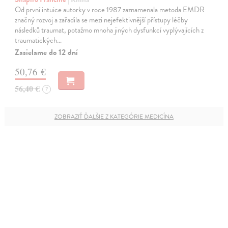
Od první intuice autorky v roce 1987 zaznamenala metoda EMDR
značný rozvoj a zařadila se mezi nejefektivnější přístupy léčby
následků traumat, potažmo mnoha jiných dysfunkcí vyplývajících z
traumatických…
Zasielame do 12 dní
50,76 €
56,40 €
?
ZOBRAZIŤ ĎALŠIE Z KATEGÓRIE MEDICÍNA