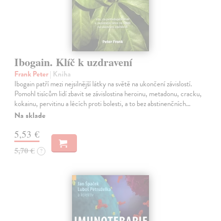
Ibogain. Klíč k uzdravení
Frank Peter
| Kniha
Ibogain patří mezi nejsilnější látky na světě na ukončení závislostí.
Pomohl tisícům lidí zbavit se závislostina heroinu, metadonu, cracku,
kokainu, pervitinu a lécích proti bolesti, a to bez abstinenčních…
Na sklade
5,53 €
5,70 €
?