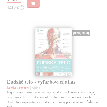
42,10 €
?
predpredaj
Ľudské telo - vyfarbovací atlas
kolektív autorov
| Kniha
Najúčinnejší spôsob, ako pochopiť anatómiu človeka a naučiť sa jej
názvoslovie Táto efektívna a interaktívna metóda učenia pomáha
študentom zapamätať si štruktúry a procesy prebiehajúce v ľudskom
tele.…