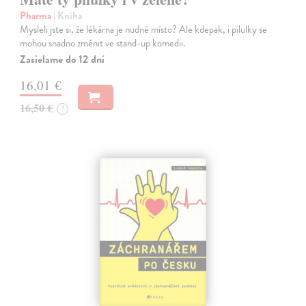
Pharma
| Kniha
Mysleli jste si, že lékárna je nudné místo? Ale kdepak, i pilulky se
mohou snadno změnit ve stand-up komedii.
Zasielame do 12 dní
16,01 €
16,50 €
?