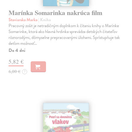
Marínka Somarinka nakrúca film
Staviarska Marka
| Kniha
Pracovný zošit je netradičným doplnkom k čítaniu knihy o Marínke
Somarinke, ktorá ako hlavná hrdinka sprevádza detských čitateľov
rôznorodými, dômyselne prepracovanými úlohami. Sprístupňuje tak
deťom možnosť…
Do 4 dní
5,82 €
6,00 €
?