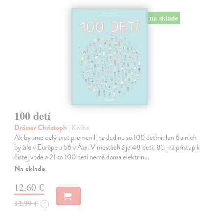
na sklade
100 detí
Drösser Christoph
| Kniha
Ak by sme celý svet premenili na dedinu so 100 deťmi, len 6 z nich
by žilo v Európe a 56 v Ázii. V mestách žije 48 detí, 85 má prístup k
čistej vode a 21 zo 100 detí nemá doma elektrinu.
Na sklade
12,60 €
12,99 €
?