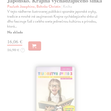
Japonsko. Krajina vychádzajúceho slnka
Pauluth Josephine, Bohnke Christin
| Kniha
V tejto nádherne ilustrovanej publikácii spoznáte japonské zvyky,
tradície a mnohé iné zaujímavosti Krajina vychádzajúceho slnka už
dlho fascinuje ľudí z celého sveta jedinečnou kultúrou a prírodou,
ktorá…
Na sklade
16,06 €
16,90 €
?