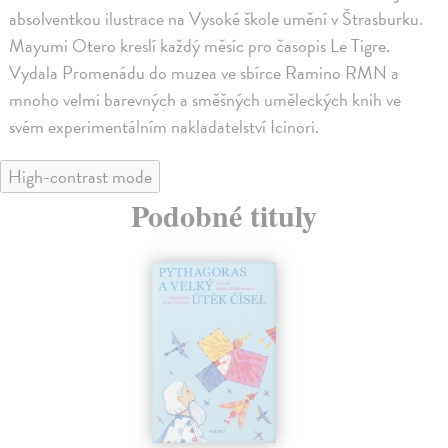
absolventkou ilustrace na Vysoké škole umění v Štrasburku.
Mayumi Otero kreslí každý měsíc pro časopis Le Tigre.
Vydala Promenádu do muzea ve sbírce Ramino RMN a
mnoho velmi barevných a směšných uměleckých knih ve
svém experimentálním nakladatelství Icinori.
High-contrast mode
Podobné tituly