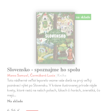
na sklade
Slovensko - spoznajme ho spolu
Marec Samuel, Čermáková Lucia
| Kniha
Toto nádherné veľké leporelo vezme vaše dieťa na prvý veľký
poznávací výlet po Slovensku. V krásne ilustrovanej prírode nájde
kvety, ktoré rastú na našich poliach, lúkach či horách, zvieratká, čo
majú…
Na sklade
6,56 €