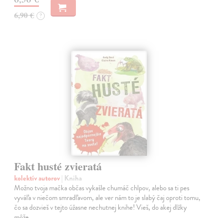
6,90 €
?
Fakt husté zvieratá
kolektív autorov
| Kniha
Možno tvoja mačka občas vykašle chumáč chlpov, alebo sa ti pes
vyváľa v niečom smradľavom, ale ver nám to je slabý čaj oproti tomu,
čo sa dozvieš v tejto úžasne nechutnej knihe! Vieš, do akej dlžky
môže…