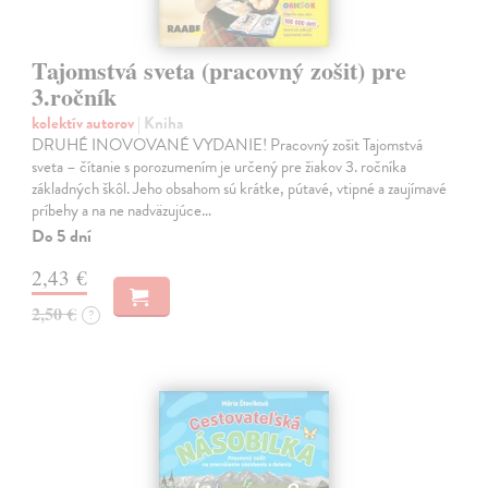
Tajomstvá sveta (pracovný zošit) pre
3.ročník
kolektív autorov
| Kniha
DRUHÉ INOVOVANÉ VYDANIE! Pracovný zošit Tajomstvá
sveta – čítanie s porozumením je určený pre žiakov 3. ročníka
základných škôl. Jeho obsahom sú krátke, pútavé, vtipné a zaujímavé
príbehy a na ne nadväzujúce…
Do 5 dní
2,43 €
2,50 €
?