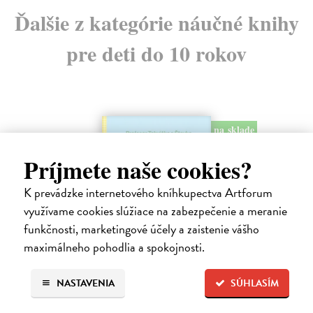
Ďalšie z kategórie náučné knihy
pre deti do 10 rokov
na sklade
Príjmete naše cookies?
K prevádzke internetového kníhkupectva Artforum
využívame cookies slúžiace na zabezpečenie a meranie
funkčnosti, marketingové účely a zaistenie vášho
maximálneho pohodlia a spokojnosti.
Profesor Tekvička a Števko v domácom
laboratóriu
NASTAVENIA
SÚHLASÍM
Šušaníková Ivana
| Kniha