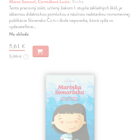
Marec Samuel, Čermáková Lucia
| Kniha
Tento pracovný zošit, určený žiakom 1. stupňa základných škôl, je
zábavnou didaktickou pomôckou a náučnou nadstavbou rovnomennej
publikácie Slovensko Čo ti v škole nepovedia, ktorá vyšla vo
vydavateľstve…
Na sklade
5,61 €
5,90 €
?