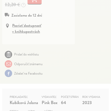
12,20 €
?
Zasielame do 12 dní
Pozrieť dostupnosť
v kníhkupectvách
Pridať do wishlistu
Odporučiť známemu
Zdielať na Facebooku
PREKLADATEĽ
VYDAVATEĽ
POČET STRÁN
ROK VYDANIA
Kubíková Jolana
Pink Box
64
2023