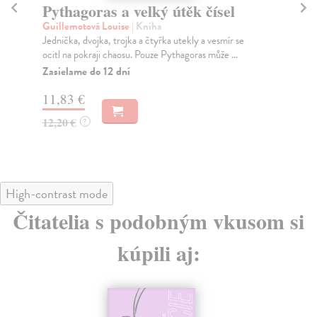
Pythagoras a velký útěk čísel
S
Guillemotová Louise
| Kniha
Mo
Jednička, dvojka, trojka a čtyřka utekly a vesmír se
Sok
ocitl na pokraji chaosu. Pouze Pythagoras může ...
naj
Zasielame do 12 dní
Za
11,83 €
11
12,20 €
12
?
High-contrast mode
Čitatelia s podobným vkusom si
kúpili aj: