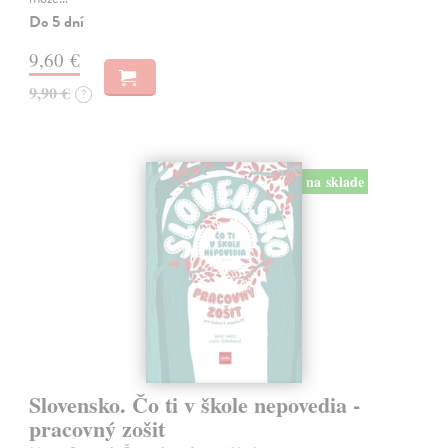
Do 5 dní
9,60 €
9,90 €
?
na sklade
Slovensko. Čo ti v škole nepovedia -
pracovný zošit