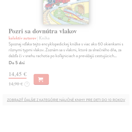
Pozri sa dovnútra vlakov
kolektív autorov
| Kniha
Spoznaj vďaka tejto encyklopedickej knižke s viac ako 60 okienkami s
rôznymi typmi vlakov. Zoznám sa s vlakmi, ktoré za slnečného dňa, za
dažďa či v snehu rachotia po koľajniciach a prevážajú cestujúcich…
Do 5 dní
14,45 €
14,90 €
?
ZOBRAZIŤ ĎALŠIE Z KATEGÓRIE NÁUČNÉ KNIHY PRE DETI DO 10 ROKOV