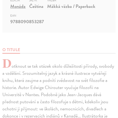
EDÍCIA
JAZYK
VÄZBA
Monáda
Čeština
Mäkká väzba / Paperback
EAN
9788090853287
O TITULE
D
otknout se tak otázek okolo důležitosti přírody, svobody
a vzdělání. Srozumitelný jazyk a krásné ilustrace vytvářejí
knihu, která zaujme a podnítí zvědavost na svět filozofie a
historie. Autor Edwige Chirouter vyučuje filozofii na
Univerzitě v Nantes. Podobně jako Jean-Jacques dává
přednost putování a často filozofuje s dětmi, kdekoliv jsou
ochotni ji přijmout: ve školách, nemocnicích, divadlech a
dokonce i v rezervacích indiánů v Kanadě... Ilustrátorka je