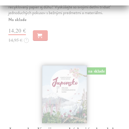
Vedeli ste, že si doma môžete vyrobiť soľné šperky, vlastné jogurty,
recyklovaný papier aj dúhu? Vyskúšajte so svojimi deťmi tridsať
jednoduchých pokusov s bežnými predmetmi a materiálmi.
Na sklade
14,20 €
14,95 €
?
na sklade