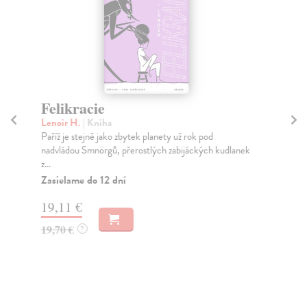
Felikracie
O
Lenoir H.
| Kniha
Ho
Paříž je stejně jako zbytek planety už rok pod
Krá
nadvládou Smnörgů, přerostlých zabijáckých kudlanek
Net
z...
Do
dní
Zasielame do 12 dní
gar
19,11 €
22
19,70 €
?
23