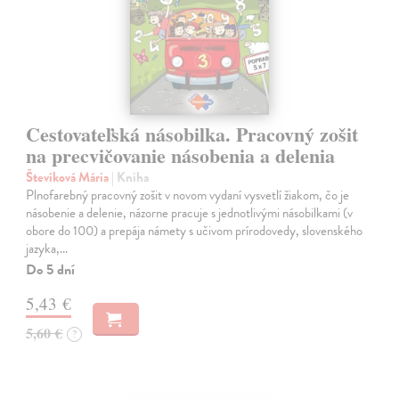
Cestovateľská násobilka. Pracovný zošit
na precvičovanie násobenia a delenia
Števíková Mária
| Kniha
Plnofarebný pracovný zošit v novom vydaní vysvetlí žiakom, čo je
násobenie a delenie, názorne pracuje s jednotlivými násobilkami (v
obore do 100) a prepája námety s učivom prírodovedy, slovenského
jazyka,…
Do 5 dní
5,43 €
5,60 €
?