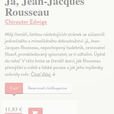
Já, Jean-Jacques
Rousseau
Chirouter Edwige
Milý čtenáři, četbou následujících stránek se zúčastníš
jedinečného a mimořádného dobrodružství: já, Jean-
Jacques Rousseau, nepochopený hudebník, cestovatel
filozof, pronásledovaný spisovatel, se ti odhalím. Úplně
do naha! V této knize se čtenáři dozví, jak Rousseau
přemýšlel o světě a lidské povaze a jak jeho myšlenky
ovlivnily svět.
Čítať ďalej
↓
Kúpiť
Rezervovať v kníhkupectve
11,83 €