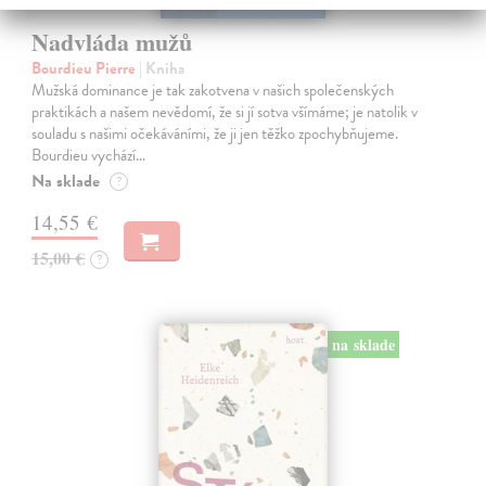
Nadvláda mužů
Bourdieu Pierre
| Kniha
Mužská dominance je tak zakotvena v našich společenských
praktikách a našem nevědomí, že si jí sotva všímáme; je natolik v
souladu s našimi očekáváními, že ji jen těžko zpochybňujeme.
Bourdieu vychází…
Na sklade
?
14,55 €
15,00 €
?
na sklade