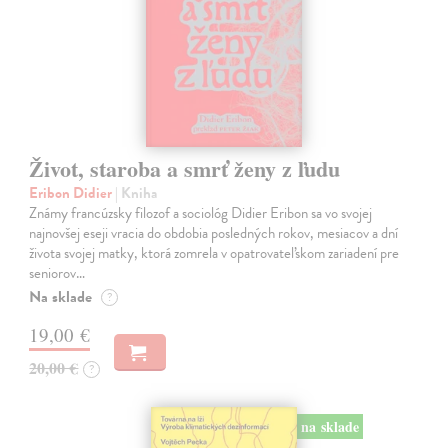
Život, staroba a smrť ženy z ľudu
Eribon Didier
| Kniha
Známy francúzsky filozof a sociológ Didier Eribon sa vo svojej
najnovšej eseji vracia do obdobia posledných rokov, mesiacov a dní
života svojej matky, ktorá zomrela v opatrovateľskom zariadení pre
seniorov…
Na sklade
?
19,00 €
20,00 €
?
na sklade