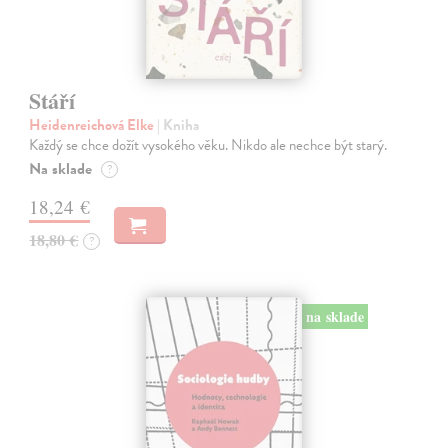
Stáří
Heidenreichová Elke
| Kniha
Každý se chce dožít vysokého věku. Nikdo ale nechce být starý.
Na sklade
?
18,24 €
18,80 €
?
na sklade