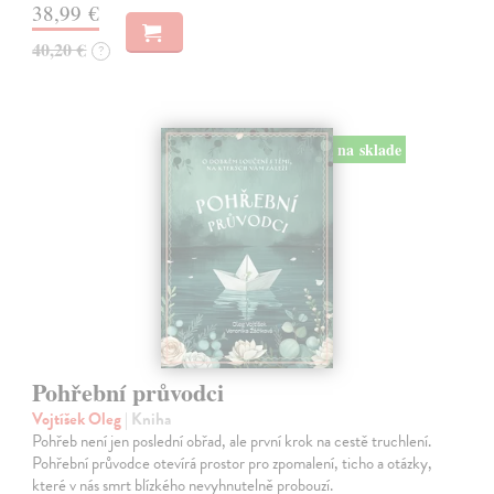
38,99 €
40,20 €
?
na sklade
Pohřební průvodci
Vojtíšek Oleg
| Kniha
Pohřeb není jen poslední obřad, ale první krok na cestě truchlení.
Pohřební průvodce otevírá prostor pro zpomalení, ticho a otázky,
které v nás smrt blízkého nevyhnutelně probouzí.