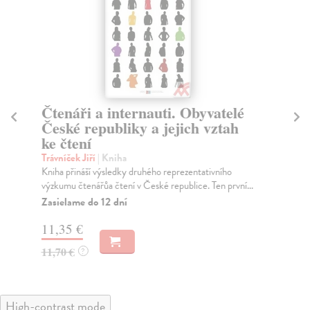
Čtenáři a internauti. Obyvatelé
Hi
České republiky a jejich vztah
po
ke čtení
Gj
His
Trávníček Jiří
| Kniha
nav
Kniha přináší výsledky druhého reprezentativního
výzkumu čtenářůa čtení v České republice. Ten první...
Na
Zasielame do 12 dní
22
11,35 €
23
11,70 €
?
High-contrast mode