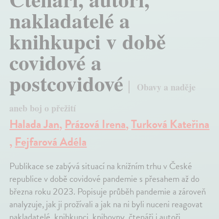
nakladatelé a
knihkupci v době
covidové a
postcovidové
Obavy a naděje
aneb boj o přežití
Halada Jan
,
Prázová Irena
,
Turková Kateřina
,
Fejfarová Adéla
Publikace se zabývá situací na knižním trhu v České
republice v době covidové pandemie s přesahem až do
března roku 2023. Popisuje průběh pandemie a zároveň
analyzuje, jak ji prožívali a jak na ni byli nuceni reagovat
nakladatelé, knihkupci, knihovny, čtenáři i autoři.