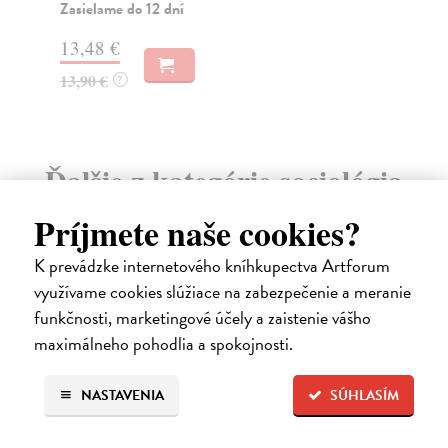
Zasielame do 12 dní
Za
13,48 €
11
13,90 €
11
?
Ďalšie z kategórie sociológia
Príjmete naše cookies?
na sklade
K prevádzke internetového kníhkupectva Artforum
využívame cookies slúžiace na zabezpečenie a meranie
funkčnosti, marketingové účely a zaistenie vášho
maximálneho pohodlia a spokojnosti.
NASTAVENIA
SÚHLASÍM