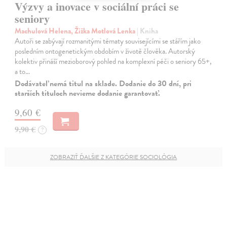
Výzvy a inovace v sociální práci se
seniory
Machulová Helena, Žižka Motlová Lenka
| Kniha
Autoři se zabývají rozmanitými tématy souvisejícími se stářím jako
posledním ontogenetickým obdobím v životě člověka. Autorský
kolektiv přináší mezioborový pohled na komplexní péči o seniory 65+,
a to…
Dodávateľ nemá titul na sklade. Dodanie do 30 dní, pri
starších tituloch nevieme dodanie garantovať.
9,60 €
9,90 €
?
ZOBRAZIŤ ĎALŠIE Z KATEGÓRIE SOCIOLÓGIA