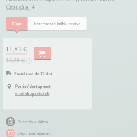
Čítať ďalej
↓
Kúpiť
Rezervovať v kníhkupectve
11,83 €
12,20 €
?
Zasielame do 12 dní
Pozrieť dostupnosť
v kníhkupectvách
Pridať do wishlistu
Odporučiť známemu