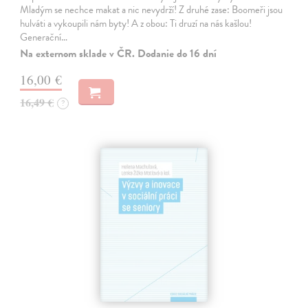
Mladým se nechce makat a nic nevydrží! Z druhé zase: Boomeři jsou
hulváti a vykoupili nám byty! A z obou: Ti druzí na nás kašlou!
Generační…
Na externom sklade v ČR. Dodanie do 16 dní
16,00 €
16,49 €
?