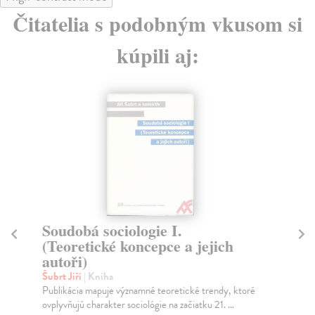
Čitatelia s podobným vkusom si
kúpili aj:
Soudobá sociologie I.
Čt
(Teoretické koncepce a jejich
Če
autoři)
ke
Šubrt Jiří
| Kniha
Trá
Publikácia mapuje významné teoretické trendy, ktoré
Kni
ovplyvňujú charakter sociológie na začiatku 21. ...
výz