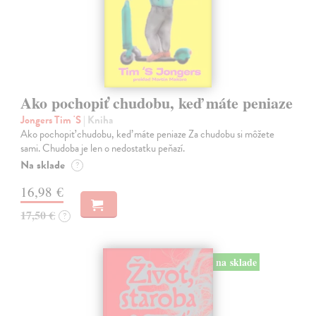
Ako pochopiť chudobu, keď máte peniaze
Jongers Tim 'S
| Kniha
Ako pochopiť chudobu, keď máte peniaze Za chudobu si môžete
sami. Chudoba je len o nedostatku peňazí.
Na sklade
?
16,98 €
17,50 €
?
na sklade