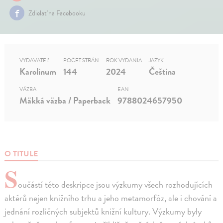
Zdielať na Facebooku
VYDAVATEĽ
POČET STRÁN
ROK VYDANIA
JAZYK
Karolinum
144
2024
Čeština
VÄZBA
EAN
Mäkká väzba / Paperback
9788024657950
O TITULE
S
oučástí této deskripce jsou výzkumy všech rozhodujících
aktérů nejen knižního trhu a jeho metamorfóz, ale i chování a
jednání rozličných subjektů knižní kultury. Výzkumy byly