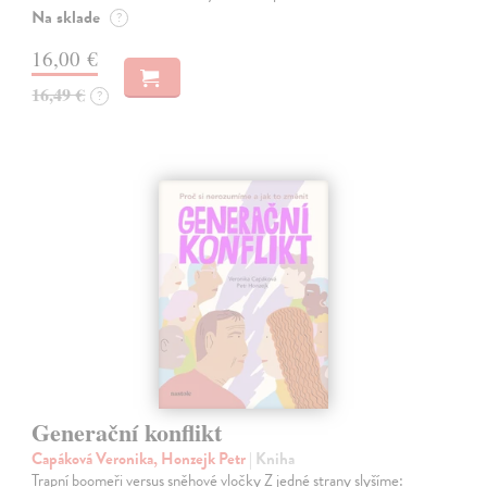
Na sklade
?
16,00 €
16,49 €
?
Generační konflikt
Capáková Veronika, Honzejk Petr
| Kniha
Trapní boomeři versus sněhové vločky Z jedné strany slyšíme: