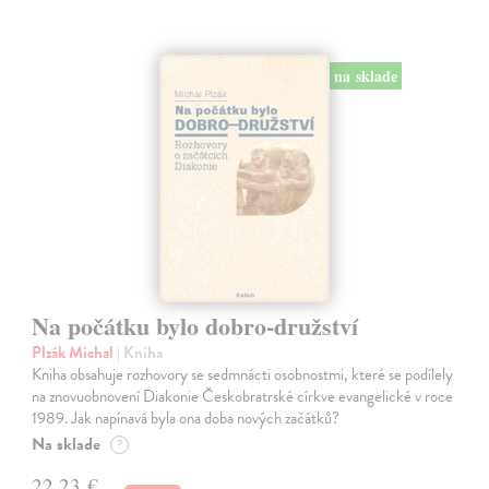
na sklade
Na počátku bylo dobro-družství
Plzák Michal
| Kniha
Kniha obsahuje rozhovory se sedmnácti osobnostmi, které se podílely
na znovuobnovení Diakonie Českobratrské církve evangelické v roce
1989. Jak napínavá byla ona doba nových začátků?
Na sklade
?
22,23 €