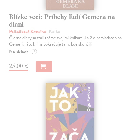
Blízke veci: Príbehy ľudí Gemera na
dlani
Poliačiková Katarína
| Kniha
Čierne diery sa stali známe svojimi knihami 1 a 2 o pamiatkach na
Gemeri. Táto kniha pokračuje tam, kde skončili.
Na sklade
?
25,00 €