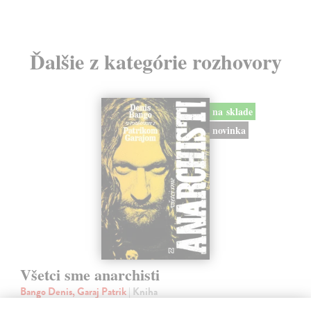
Ďalšie z kategórie rozhovory
na sklade
novinka
Všetci sme anarchisti
Bango Denis, Garaj Patrik
| Kniha
Mesiáš z backstageu, anarcho-kresťan, trubadúr lásky aj drzá držka.