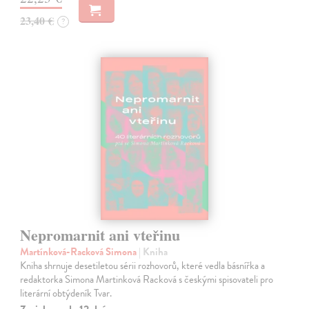
23,40 €
?
Nepromarnit ani vteřinu
Martínková-Racková Simona
| Kniha
Kniha shrnuje desetiletou sérii rozhovorů, které vedla básnířka a
redaktorka Simona Martinková Racková s českými spisovateli pro
literární obtýdeník Tvar.