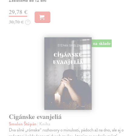
Zasielame do 12 dní
29,78 €
30,70 €
?
na sklade
Cigánske evanjeliá
Smolen Štěpán
| Kniha
Dva silné „rómske“ rozhovory o minulosti, pádoch až na dno, ale aj o
radostnej každodennosti dvoch mužov, ktorým sa podarilo začať