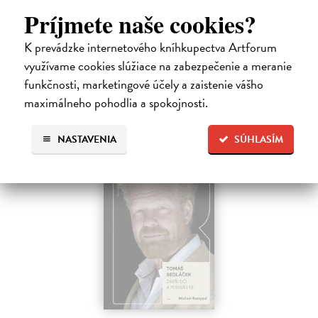
Vlajkonosič utópie, otec scény, Nietzscheho pravnuk, sezónny
Príjmete naše cookies?
okultista, stalker Beatles, polovičný Róm, samozvaný Cigán, filozof
zo zadných…
K prevádzke internetového kníhkupectva Artforum
Na sklade
?
využívame cookies slúžiace na zabezpečenie a meranie
13,50 €
funkčnosti, marketingové účely a zaistenie vášho
maximálneho pohodlia a spokojnosti.
15,00 €
?
NASTAVENIA
SÚHLASÍM
na sklade