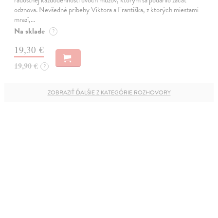
odznova. Nevšedné príbehy Viktora a Františka, z ktorých miestami
mrazí,…
Na sklade
?
19,30 €
19,90 €
?
ZOBRAZIŤ ĎALŠIE Z KATEGÓRIE ROZHOVORY