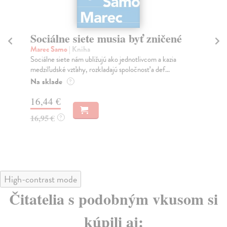
Sociálne siete musia byť zničené
S
K
Marec Samo
| Kniha
Sociálne siete nám ubližujú ako jednotlivcom a kazia
Mik
medziľudské vzťahy, rozkladajú spoločnosť a def...
Mon
o k
Na sklade
?
Na
16,44 €
23
16,95 €
?
24
High-contrast mode
Čitatelia s podobným vkusom si
kúpili aj: