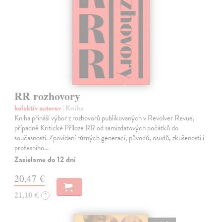
RR rozhovory
kolektív autorov
| Kniha
Kniha přináší výbor z rozhovorů publikovaných v Revolver Revue,
případně Kritické Příloze RR od samizdatových počátků do
současnosti. Zpovídaní různých generací, původů, osudů, zkušeností i
profesního…
Zasielame do 12 dní
20,47 €
21,10 €
?