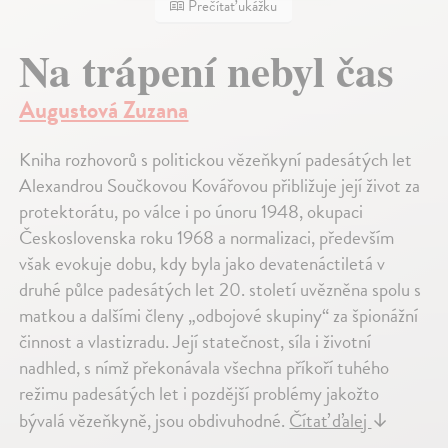
Prečítať ukážku
Na trápení nebyl čas
Augustová Zuzana
Kniha rozhovorů s politickou vězeňkyní padesátých let
Alexandrou Součkovou Kovářovou přibližuje její život za
protektorátu, po válce i po únoru 1948, okupaci
Československa roku 1968 a normalizaci, především
však evokuje dobu, kdy byla jako devatenáctiletá v
druhé půlce padesátých let 20. století uvězněna spolu s
matkou a dalšími členy „odbojové skupiny“ za špionážní
činnost a vlastizradu. Její statečnost, síla i životní
nadhled, s nímž překonávala všechna příkoří tuhého
režimu padesátých let i pozdější problémy jakožto
bývalá vězeňkyně, jsou obdivuhodné.
Čítať ďalej
↓