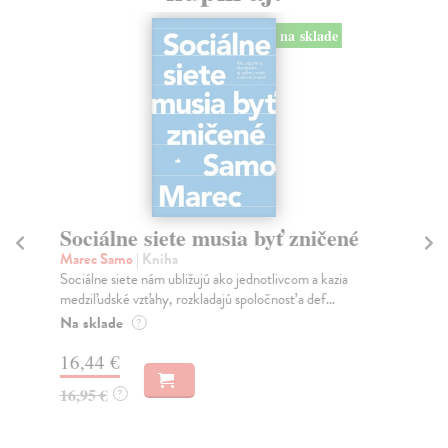
na sklade
Sociálne siete musia byť zničené
S
K
Marec Samo
| Kniha
Sociálne siete nám ubližujú ako jednotlivcom a kazia
Mik
medziľudské vzťahy, rozkladajú spoločnosť a def...
Mon
o k
Na sklade
?
Na
16,44 €
23
16,95 €
?
24