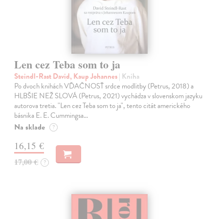
Len cez Teba som to ja
Steindl-Rast David, Kaup Johannes
| Kniha
Po dvoch knihách VĎAČNOSŤ srdce modlitby (Petrus, 2018) a
HLBŠIE NEŽ SLOVÁ (Petrus, 2021) vychádza v slovenskom jazyku
autorova tretia. "Len cez Teba som to ja", tento citát amerického
básnika E. E. Cummingsa…
Na sklade
?
16,15 €
17,00 €
?