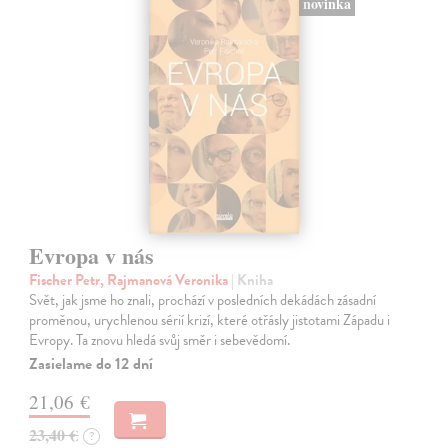
novinka
Evropa v nás
Fischer Petr, Rajmanová Veronika
| Kniha
Svět, jak jsme ho znali, prochází v posledních dekádách zásadní
proměnou, urychlenou sérií krizí, které otřásly jistotami Západu i
Evropy. Ta znovu hledá svůj směr i sebevědomí.
Zasielame do 12 dní
21,06 €
23,40 €
?