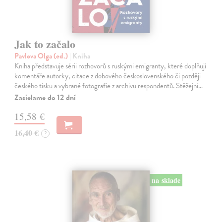
Jak to začalo
Pavlova Olga (ed.)
| Kniha
Kniha představuje sérii rozhovorů s ruskými emigranty, které doplňují
komentáře autorky, citace z dobového československého či později
českého tisku a vybrané fotografie z archivu respondentů. Stěžejní…
Zasielame do 12 dní
15,58 €
16,40 €
?
na sklade