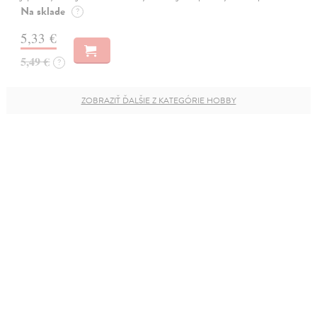
Na sklade
?
5,33 €
5,49 €
?
ZOBRAZIŤ ĎALŠIE Z KATEGÓRIE HOBBY