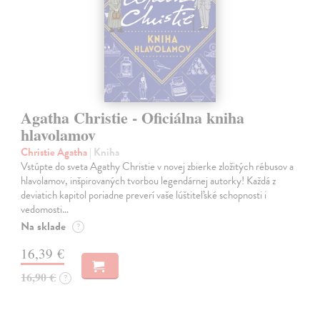
Agatha Christie - Oficiálna kniha
hlavolamov
Christie Agatha
| Kniha
Vstúpte do sveta Agathy Christie v novej zbierke zložitých rébusov a
hlavolamov, inšpirovaných tvorbou legendárnej autorky! Každá z
deviatich kapitol poriadne preverí vaše lúštiteľské schopnosti i
vedomosti…
Na sklade
?
16,39 €
16,90 €
?