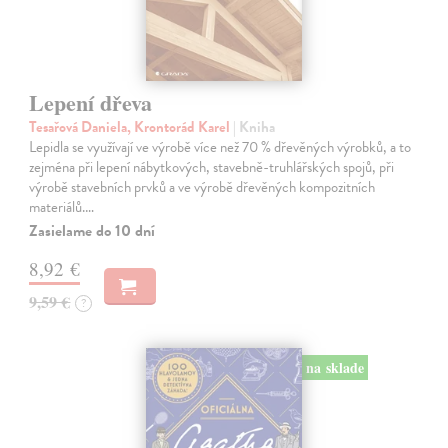
Lepení dřeva
Tesařová Daniela, Krontorád Karel
| Kniha
Lepidla se využívají ve výrobě více než 70 % dřevěných výrobků, a to
zejména při lepení nábytkových, stavebně-truhlářských spojů, při
výrobě stavebních prvků a ve výrobě dřevěných kompozitních
materiálů.…
Zasielame do 10 dní
8,92 €
9,59 €
?
na sklade