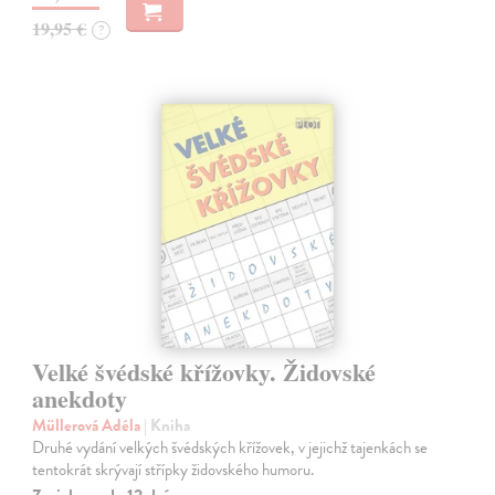
19,95 €
?
Velké švédské křížovky. Židovské
anekdoty
Müllerová Adéla
| Kniha
Druhé vydání velkých švédských křížovek, v jejichž tajenkách se
tentokrát skrývají střípky židovského humoru.