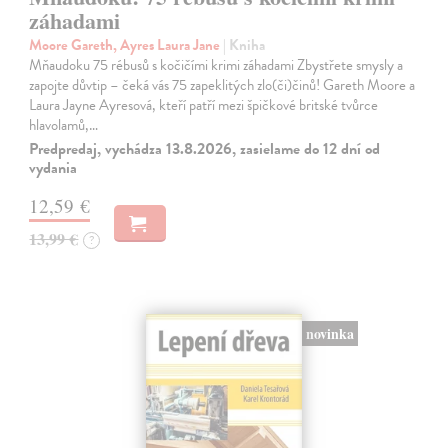
záhadami
Moore Gareth, Ayres Laura Jane
| Kniha
Mňaudoku 75 rébusů s kočičími krimi záhadami Zbystřete smysly a
zapojte důvtip – čeká vás 75 zapeklitých zlo(či)činů! Gareth Moore a
Laura Jayne Ayresová, kteří patří mezi špičkové britské tvůrce
hlavolamů,…
Predpredaj, vychádza 13.8.2026, zasielame do 12 dní od
vydania
12,59 €
13,99 €
?
novinka