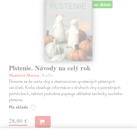
na sklade
Plstenie. Návody na celý rok
Masárová Marína
| Kniha
Ponorte sa do sveta vlny a vlastnoručne vyrobených plstených
vecičiek. Kniha obsahuje informácie o druhoch vlny a potrebných
pomôckach, taktiež podrobne popisuje základné techniky suchého
plstenia.
Na sklade
?
28,90 €