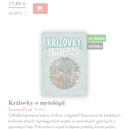
15,80 €
16,29 €
?
na sklade
novinka
Krížovky o mytológii
Surovec Pavol
| Kniha
Odhaľte tajomstvá bohov, hrdinov a legiend! Ponorte sa do švédskych
krížoviek plných mytologických postáv zo severských, gréckych či
japonských bájí. Precvičte si myseľ a objavte príbehy, ktoré prežili…