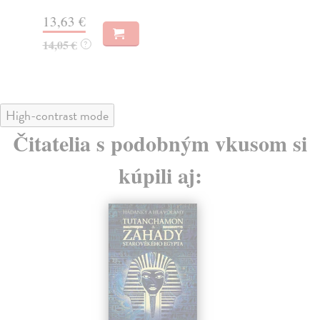
Za
13,63 €
14
14,05 €
?
14
High-contrast mode
Čitatelia s podobným vkusom si
kúpili aj: