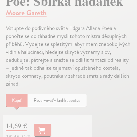
Poe: Sbírka hádanek
Moore Gareth
Vstupte do podivného světa Edgara Allana Poea a
ponořte se do záhadné mysli tohoto mistra děsuplných
příběhů. Vydejte se spletitým labyrintem znepokojivých
vidin a halucinací, hledejte skryté významy slov,
dedukujte, pátrejte a snažte se odlišit fantazii od reality
– jedině tak odhalíte tajemství opuštěného kostela,
skryté komnaty, poutníka v zahradě smrti a řady dalších
záhad.
Kúpiť
Rezervovať v kníhkupectve
14,69 €
15,46 €