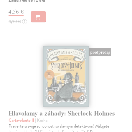
Zasielame do 12 dní
4,56 €
4,70 €
?
predpredaj
Hlavolamy a záhady: Sherlock Holmes
Cartavolante Il
| Kniha
Preverte si svoje schopnosti so slávnym detektívom! Milujete
literárnu klasiku? Už neviete, koľkokrát ste čítali Psa