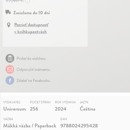
?
Zasielame do 10 dní
Pozrieť dostupnosť
v kníhkupectvách
Pridať do wishlistu
Odporučiť známemu
Zdielať na Facebooku
VYDAVATEĽ
POČET STRÁN
ROK VYDANIA
JAZYK
Universum
256
2024
Čeština
VÄZBA
EAN
Mäkká väzba / Paperback
9788024295428