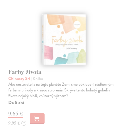
Farby života
Chinmoy Sri
| Kniha
Ako cestovatelia na tejto planéte Zemi sme obklopení nádhernými
farbami prírody a krásou stvorenia. Skrýva tento bohatý gobelín
života nejaký hlbší, vnútorný význam?
Do 5 dní
9,65 €
9,95 €
?