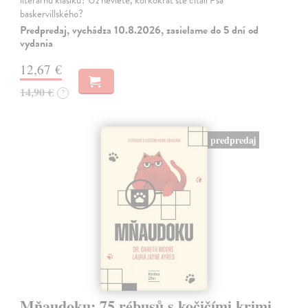
baskervillského?
Predpredaj, vychádza 10.8.2026, zasielame do 5 dní od
vydania
12,67 €
14,90 €
?
predpredaj
Mňaudoku: 75 rébusů s kočičími krimi