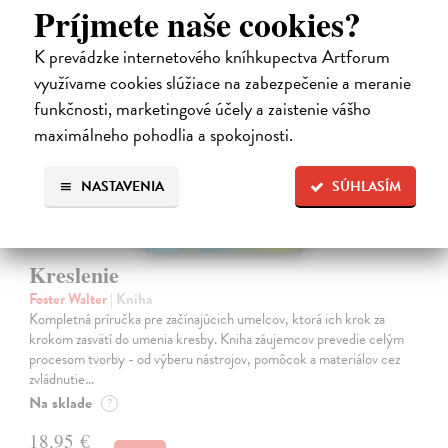
Príjmete naše cookies?
K prevádzke internetového kníhkupectva Artforum
využívame cookies slúžiace na zabezpečenie a meranie
na sklade
funkčnosti, marketingové účely a zaistenie vášho
maximálneho pohodlia a spokojnosti.
NASTAVENIA
SÚHLASÍM
Kreslenie
Foster Walter
| Kniha
Kompletná príručka pre začínajúcich umelcov, ktorá ich krok za
krokom zasvätí do umenia kresby. Kniha záujemcov prevedie celým
procesom tvorby - od výberu nástrojov, pomôcok a materiálov cez
zvládnutie…
Na sklade
?
18,95 €