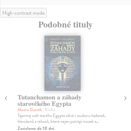
High-contrast mode
Podobné tituly
Tutanchamon a záhady
5
starověkého Egypta
d
Moore Gareth
| Kniha
Mo
Tajemný svět starého Egypta ožívá v souboru hádanek,
Vyh
hlavolamů a rébusů, které nejen potrápí mozek a...
hla
moz
Zasielame do 10 dní