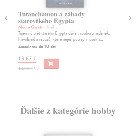
Tutanchamon a záhady
5
starověkého Egypta
d
Moore Gareth
| Kniha
Mo
Tajemný svět starého Egypta ožívá v souboru hádanek,
Vyh
hlavolamů a rébusů, které nejen potrápí mozek a...
hla
moz
Zasielame do 10 dní
Za
13,63 €
14
14,05 €
?
14
Ďalšie z kategórie hobby