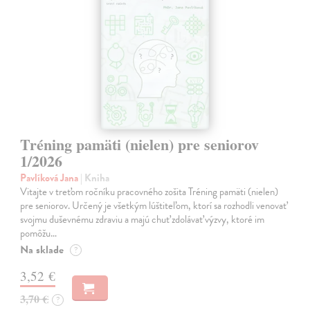
Tréning pamäti (nielen) pre seniorov
1/2026
Pavlíková Jana
| Kniha
Vitajte v treťom ročníku pracovného zošita Tréning pamäti (nielen)
pre seniorov. Určený je všetkým lúštiteľom, ktorí sa rozhodli venovať
svojmu duševnému zdraviu a majú chuť zdolávať výzvy, ktoré im
pomôžu…
Na sklade
?
3,52 €
3,70 €
?