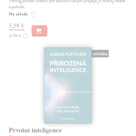
Tréning pamäti (nielen) pre seniorov navyše prispeje j k dobrej nálade
a pohode.
Na sklade
?
3,59 €
3,70 €
?
novinka
Prvotní inteligence