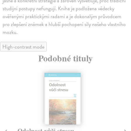
jasné a konkrétní strategie a zároveň vysvětluje, proč tradiční
studijní postupy nefungují. Kniha je podložena vědecky
ověřenými praktickými radami a je dokonalým průvodcem
pro zlepšení známek a hlubší pochopení síly našeho vlastního
mozku.
High-contrast mode
Podobné tituly
Závislá na dokonalosti
B