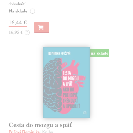
dohodnúť…
Na sklade
?
16,44 €
16,95 €
?
na sklade
Cesta do mozgu a späť
Fričová Dominika
| Kniha