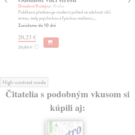
Kučerová Kristýna
| Kniha
Gu
„Tato kniha pojednává o stětí zlé čarodějnice.“ Těmito
Zah
slovy začíná působivý rozbor psychiky moderní...
Věd
Zasielame do 12 dní
Do
20,47 €
17
21,10 €
18
?
High-contrast mode
Čitatelia s podobným vkusom si
kúpili aj:
na sklade