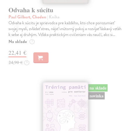
Odvaha k súcitu
Paul Gilbert, Choden
| Kniha
Odvaha k súcitu je sprievodca pre každého, kto chce porozumieť
svojej mysli, zvládať stres, nájsť vnútorný pokoj a rozvíjať láskavý vzťah
k sebe aj druhým. Vďaka praktickým cvičeniam vás naučí, ako si…
Na sklade
?
22,41 €
24,90 €
?
na sklade
novinka