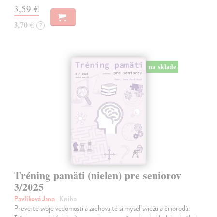
3,59 €
3,70 €
?
na sklade
Tréning pamäti (nielen) pre seniorov
3/2025
Pavlíková Jana
| Kniha
Preverte svoje vedomosti a zachovajte si myseľ sviežu a činorodú.