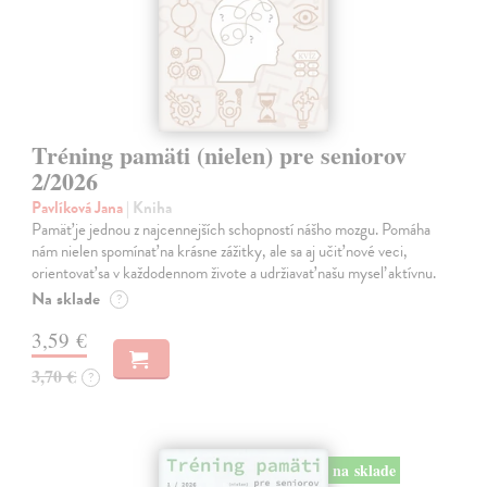
Tréning pamäti (nielen) pre seniorov
2/2026
Pavlíková Jana
| Kniha
Pamäť je jednou z najcennejších schopností nášho mozgu. Pomáha
nám nielen spomínať na krásne zážitky, ale sa aj učiť nové veci,
orientovať sa v každodennom živote a udržiavať našu myseľ aktívnu.
Na sklade
?
3,59 €
3,70 €
?
na sklade