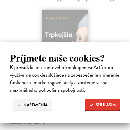
Príjmete naše cookies?
K prevádzke internetového kníhkupectva Artforum
využívame cookies slúžiace na zabezpečenie a meranie
funkčnosti, marketingové účely a zaistenie vášho
Trpkejšia ako smrť je žena
maximálneho pohodlia a spokojnosti.
Marneros Andreas
| Kniha
JE TO MOŽNO NAJVÄČŠIA REVOLÚCIA NAŠICH DNÍ:
rovnocennosť a rovnoprávnosť ženy a muža. Vojna a mier medzi
NASTAVENIA
SÚHLASÍM
pohlaviami sa však nezačali feminizmom 20. storočia, ale ich
spolužitím.
Zasielame do 14 dní