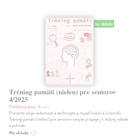
na sklade
Tréning pamäti (nielen) pre seniorov
4/2025
Pavlíková Jana
| Kniha
Preverte svoje vedomosti a zachovajte si myseľ sviežu a činorodú.
Tréning pamäti (nielen) pre seniorov navyše prispeje j k dobrej nálade
a pohode.
Na sklade
?