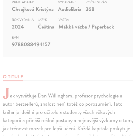
PREKLADATEĽ
VYDAVATEĽ
POČET STRÁN
Chvojková Kristýna
Audiolibrix
368
ROK VYDANIA
JAZYK
VÄZBA
2024
Čeština
Mäkká väzba / Paperback
EAN
9788088494157
O TITULE
J
ak vysvětluje Dan Willingham, profesor psychologie a
autor bestsellerů, znalost není totéž co porozumění. Tato
kniha je ideální pro učitele a studenty všech věkových
kategorií a přináší reálné postupy a nejnovější výzkumy o tom,
jak trénovat mozek pro lepší učení. Každá kapitola poskytuje