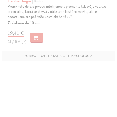
Fletcher Angus
| Kniha
Pronikněte do své prvotní inteligence a proměňte tak svůj život. Co
je tou silou, která se skrývá v oblastech lidského mozku, ale je
nedostupná pro počítače kosmického věku?
Zasielame do 10 dní
19,41 €
21,10 €
?
ZOBRAZIŤ ĎALŠIE Z KATEGÓRIE PSYCHOLÓGIA