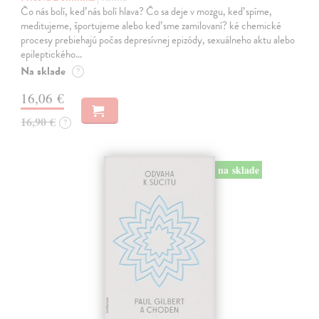
Čo nás bolí, keď nás bolí hlava? Čo sa deje v mozgu, keď spíme,
meditujeme, športujeme alebo keď sme zamilovaní? ké chemické
procesy prebiehajú počas depresívnej epizódy, sexuálneho aktu alebo
epileptického…
Na sklade
?
16,06 €
16,90 €
?
na sklade