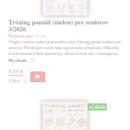
Tréning pamäti (nielen) pre seniorov
3/2026
Pavlíková Jana
| Kniha
Vitajte v treťom vydaní pracovného zošita Tréning pamäti (nielen) pre
seniorov! Pamäť patrí medzi naše najcennejšie schopnosti. Vďaka nej
si uchovávame krásne spomienky, učíme sa nové veci, orientujeme…
Na sklade
?
3,33 €
3,70 €
?
na sklade