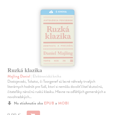
E-KNIHA
Ruzká klazika
Majling Daniel
| Elektronická kniha
Dostojevzski, Tolsztoi, či Toorgenef sú lacné náhrady trvalých
literárnych hodnôt pre ľudí, ktorí si nemôžu dovoliť čítať skutočnú,
čitateľsky náročnú ruskú klasiku. Hlavne na odľahlých gemerských a
novohradských…
Na stiahnutie ako
EPUB
a
MOBI
9,90 €