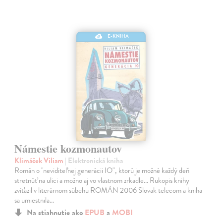
E-KNIHA
Námestie kozmonautov
Klimáček Viliam
| Elektronická kniha
Román o "neviditeľnej generácii IO", ktorú je možné každý deň
stretnúť na ulici a možno aj vo vlastnom zrkadle... Rukopis knihy
zvíťazil v literárnom súbehu ROMÁN 2006 Slovak telecom a kniha
sa umiestnila…
Na stiahnutie ako
EPUB
a
MOBI