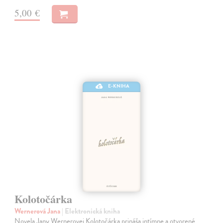
5,00 €
E-KNIHA
Kolotočárka
Wernerová Jana
| Elektronická kniha
Novela Jany Wernerovej Kolotočárka prináša intímne a otvorené