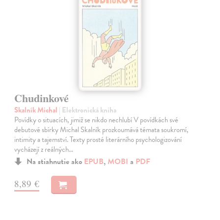
Chudinkové
Skalník Michal
| Elektronická kniha
Povídky o situacích, jimiž se nikdo nechlubí V povídkách své
debutové sbírky Michal Skalník prozkoumává témata soukromí,
intimity a tajemství. Texty prosté literárního psychologizování
vycházejí z reálných…
Na stiahnutie ako
EPUB
,
MOBI
a
PDF
8,89 €