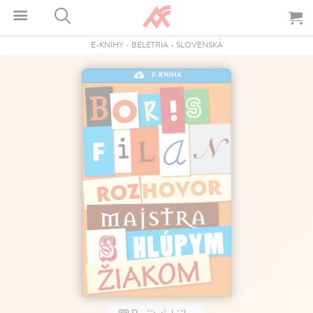
E-KNIHY
-
BELETRIA
-
SLOVENSKÁ
E-KNIHA