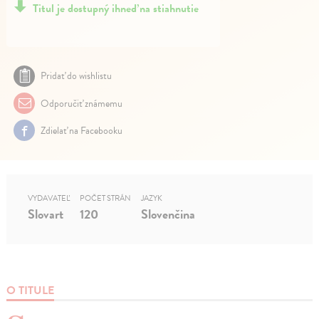
Titul je dostupný ihneď na stiahnutie
Pridať do wishlistu
Odporučiť známemu
Zdielať na Facebooku
VYDAVATEĽ
POČET STRÁN
JAZYK
Slovart
120
Slovenčina
O TITULE