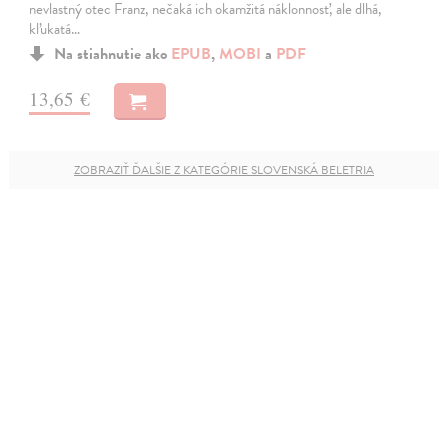
nevlastný otec Franz, nečaká ich okamžitá náklonnosť, ale dlhá,
kľukatá…
Na stiahnutie ako
EPUB
,
MOBI
a
PDF
13,65 €
ZOBRAZIŤ ĎALŠIE Z KATEGÓRIE SLOVENSKÁ BELETRIA