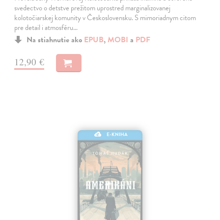
svedectvo o detstve prežitom uprostred marginalizovanej
kolotočiarskej komunity v Československu. S mimoriadnym citom
pre detail i atmosféru…
Na stiahnutie ako
EPUB
,
MOBI
a
PDF
12,90 €
E-KNIHA