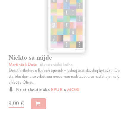
Niekto sa nájde
Martinčok Dušo
| Elektronická kniha
Desať príbehov o ľuďoch žijúcich v jednej bratislavskej bytovke. Do
starého domu so zvláštnou modernou nadstavbou sa nasťahuje malý
chlapec Oliver.
Na stiahnutie ako
EPUB
a
MOBI
9,00 €