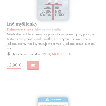
Iné myšlienky
Dobrakovová Ivana
| Elektronická kniha
Mladé dievča, ktoré zažíva svoj prvý vzťah a má nástojčivý pocit, že
takto by to vyzerať nemalo, matka, ktorá tyranizuje svoju dcéru
jedlom, dcéra, ktorá tyranizuje svoju matku jedlom, expatka, ktorá
má…
Na stiahnutie ako
EPUB
,
MOBI
a
PDF
12,90 €
E-KNIHA