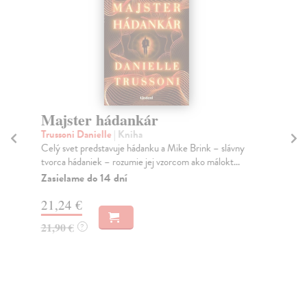
Majster hádankár
M
Trussoni Danielle
| Kniha
Zb
Celý svet predstavuje hádanku a Mike Brink – slávny
Záv
tvorca hádaniek – rozumie jej vzorcom ako málokt...
vyc
Zasielame do 14 dní
Do
21,24 €
3,
21,90 €
4,
?