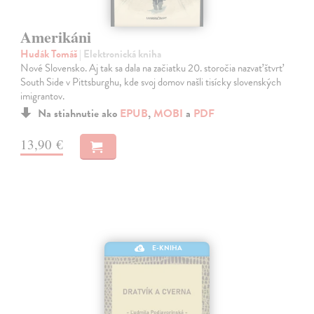
Amerikáni
Hudák Tomáš
| Elektronická kniha
Nové Slovensko. Aj tak sa dala na začiatku 20. storočia nazvať štvrť
South Side v Pittsburghu, kde svoj domov našli tisícky slovenských
imigrantov.
Na stiahnutie ako
EPUB
,
MOBI
a
PDF
13,90 €
E-KNIHA