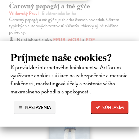
Čarovný papagáj a iné gýče
Vilikovský Pavel
| Elektronická kniha
Čarovný papagáj a iné gýče je zbierka ôsmich poviedok. Okrem
typických autorových textov sú súčasťou zbierky aj iné zvláštne
poviedky.
Na stiahnutie ako
EPUB
,
MOBI
a
PDF
Príjmete naše cookies?
10,49 €
K prevádzke internetového kníhkupectva Artforum
využívame cookies slúžiace na zabezpečenie a meranie
funkčnosti, marketingové účely a zaistenie vášho
maximálneho pohodlia a spokojnosti.
E-KNIHA
NASTAVENIA
SÚHLASÍM