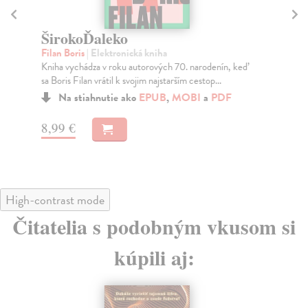
ŠirokoĎaleko
K
Filan Boris
| Elektronická kniha
Fil
Kniha vychádza v roku autorových 70. narodenín, keď
Kli
sa Boris Filan vrátil k svojim najstarším cestop...
dob
Na stiahnutie ako
EPUB
,
MOBI
a
PDF
8,99 €
8,
High-contrast mode
Čitatelia s podobným vkusom si
kúpili aj: