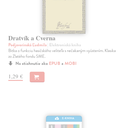
Dratvík a Cverna
Podjavorinská Ľudmila
| Elektronická kniha
Bitka o funkciu hasičského veliteľa s nečakaným vyústením. Klasika
zo Zlatého fondu SME.
Na stiahnutie ako
EPUB
a
MOBI
1,29 €
E-KNIHA