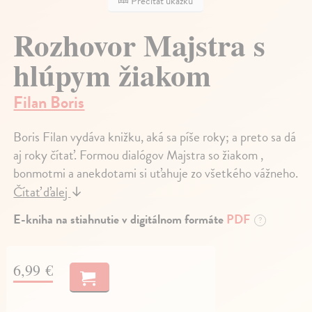
Prečítať ukážku
Rozhovor Majstra s
hlúpym žiakom
Filan Boris
Boris Filan vydáva knižku, aká sa píše roky; a preto sa dá
aj roky čítať. Formou dialógov Majstra so žiakom ,
bonmotmi a anekdotami si uťahuje zo všetkého vážneho.
Čítať ďalej
↓
E-kniha na stiahnutie v digitálnom formáte
PDF
?
6,99 €