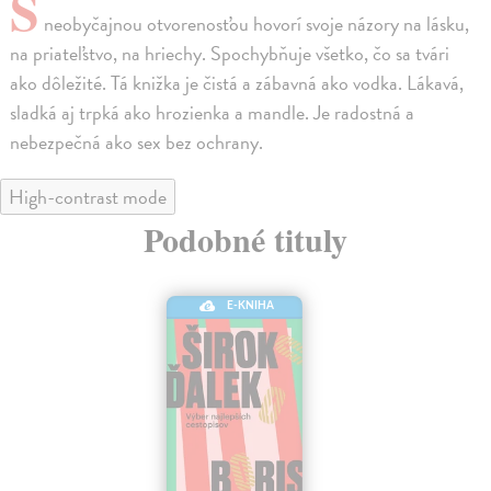
S
neobyčajnou otvorenosťou hovorí svoje názory na lásku,
na priateľstvo, na hriechy. Spochybňuje všetko, čo sa tvári
ako dôležité. Tá knižka je čistá a zábavná ako vodka. Lákavá,
sladká aj trpká ako hrozienka a mandle. Je radostná a
nebezpečná ako sex bez ochrany.
High-contrast mode
Podobné tituly
E-KNIHA