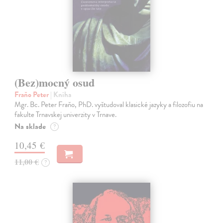
(Bez)mocný osud
Fraňo Peter
| Kniha
Mgr. Bc. Peter Fraňo, PhD. vyštudoval klasické jazyky a filozofiu na
fakulte Trnavskej univerzity v Trnave.
Na sklade
?
10,45 €
11,00 €
?