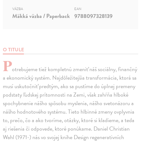
VÄZBA
EAN
Mäkká väzba / Paperback
9788097328139
O TITULE
P
otrebujeme tiež kompletnú zmeniť náš sociálny, finančný
a ekonomický systém. Najdôležitejšia transformácia, ktorá sa
musí uskutočniť predtým, ako sa pustíme do úplnej premeny
podstaty ľudskej prítomnosti na Zemi, však zahŕňa hlboké
spochybnenie nášho spôsobu myslenia, nášho svetonázoru a
nášho hodnotového systému. Tieto hlbinné zmeny ovplyvnia
to, prečo, čo a ako tvoríme, otázky, ktoré si kladieme, a teda
aj riešenia či odpovede, ktoré ponúkame. Daniel Christian
Wahl (1971-) nás vo svojej knihe Design regenerativních