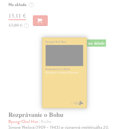
Na sklade
?
13,11 €
13,80 €
?
na sklade
Rozprávanie o Bohu
Byung-Chul Han
| Kniha
Simone Weilová (1909 – 1943) je významná intelektuálka 20.