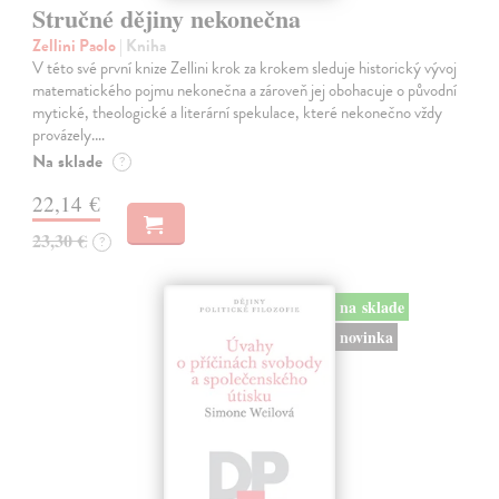
Stručné dějiny nekonečna
Zellini Paolo
| Kniha
V této své první knize Zellini krok za krokem sleduje historický vývoj
matematického pojmu nekonečna a zároveň jej obohacuje o původní
mytické, theologické a literární spekulace, které nekonečno vždy
provázely.…
Na sklade
?
22,14 €
23,30 €
?
na sklade
novinka