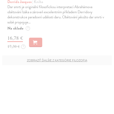
Derrida Jacques
| Kniha
Dar smrti je originální filosofickou interpretací Abrahámova
obětování Izáka a zároveň excelentním příkladem Derridovy
dekonstrukce paradoxní události daru. Obětování jakožto dar smrti v
sobě propojuje…
Na sklade
?
16,78 €
17,30 €
?
ZOBRAZIŤ ĎALŠIE Z KATEGÓRIE FILOZOFIA