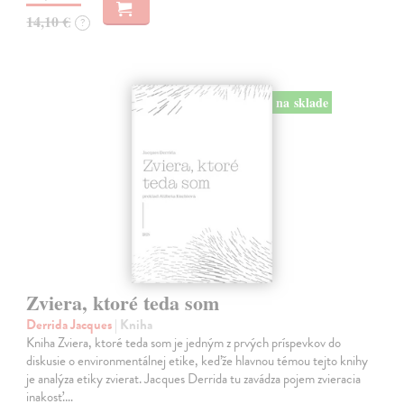
14,10 €
?
na sklade
Zviera, ktoré teda som
Derrida Jacques
| Kniha
Kniha Zviera, ktoré teda som je jedným z prvých príspevkov do
diskusie o environmentálnej etike, keďže hlavnou témou tejto knihy
je analýza etiky zvierat. Jacques Derrida tu zavádza pojem zvieracia
inakosť.…