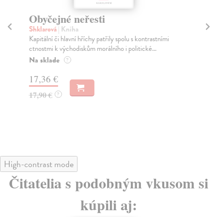
Obyčejné neřesti
Pl
Shklarová
| Kniha
Sz
Kapitální či hlavní hříchy patřily spolu s kontrastními
Kni
ctnostmi k východiskům morálního i politické...
fil
Na sklade
Na
?
17,36 €
30
17,90 €
32
?
High-contrast mode
Čitatelia s podobným vkusom si
kúpili aj: