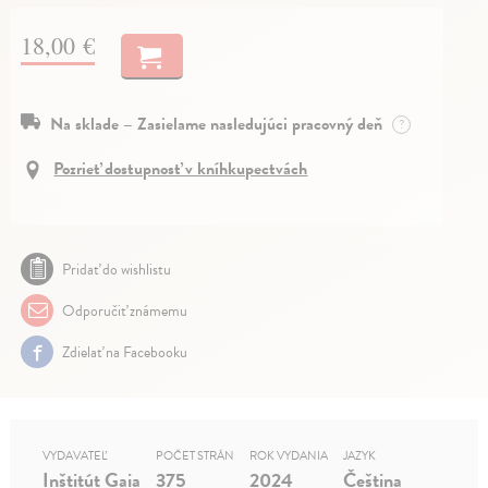
18,00 €
Na sklade – Zasielame nasledujúci pracovný deň
?
Pozrieť dostupnosť v kníhkupectvách
Pridať do wishlistu
Odporučiť známemu
Zdielať na Facebooku
VYDAVATEĽ
POČET STRÁN
ROK VYDANIA
JAZYK
Inštitút Gaia
375
2024
Čeština