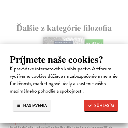
Ďalšie z kategórie filozofia
na sklade
novinka
Príjmete naše cookies?
K prevádzke internetového kníhkupectva Artforum
využívame cookies slúžiace na zabezpečenie a meranie
funkčnosti, marketingové účely a zaistenie vášho
maximálneho pohodlia a spokojnosti.
NASTAVENIA
SÚHLASÍM
Memoár o chudobě
Tocqueville Alexis de
| Kniha
První český překlad méně známého díla jedné z nejvýznamnějších