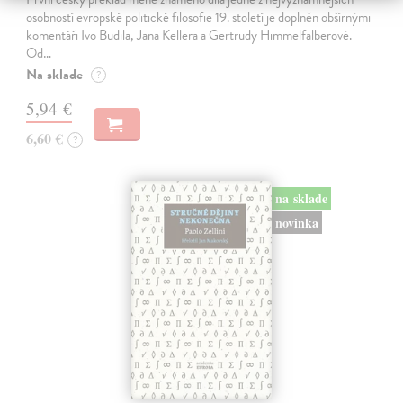
osobností evropské politické filosofie 19. století je doplněn obšírnými
komentáři Ivo Budila, Jana Kellera a Gertrudy Himmelfalberové.
Od…
Na sklade
?
5,94 €
6,60 €
?
na sklade
novinka