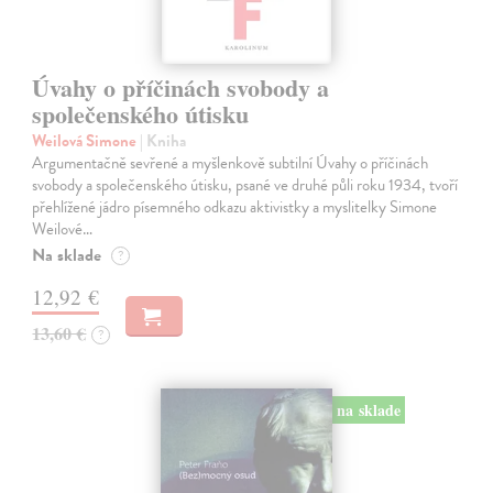
Úvahy o příčinách svobody a
společenského útisku
Weilová Simone
| Kniha
Argumentačně sevřené a myšlenkově subtilní Úvahy o příčinách
svobody a společenského útisku, psané ve druhé půli roku 1934, tvoří
přehlížené jádro písemného odkazu aktivistky a myslitelky Simone
Weilové…
Na sklade
?
12,92 €
13,60 €
?
na sklade