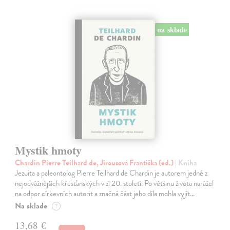
na sklade
Mystik hmoty
Chardin Pierre Teilhard de, Jirousová Františka (ed.)
| Kniha
Jezuita a paleontolog Pierre Teilhard de Chardin je autorem jedné z
nejodvážnějších křesťanských vizí 20. století. Po většinu života narážel
na odpor církevních autorit a značná část jeho díla mohla vyjít…
Na sklade
?
13,68 €