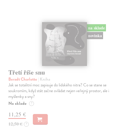
na sklade
novinka
Třetí říše snu
Beradt Charlotte
| Kniha
Jak se totalitní moc zapisuje do lidského nitra? Co se stane se
soukromím, když stát začne ovládat nejen veřejný prostor, ale i
myšlenky a sny?
Na sklade
?
11,25 €
12,50 €
?