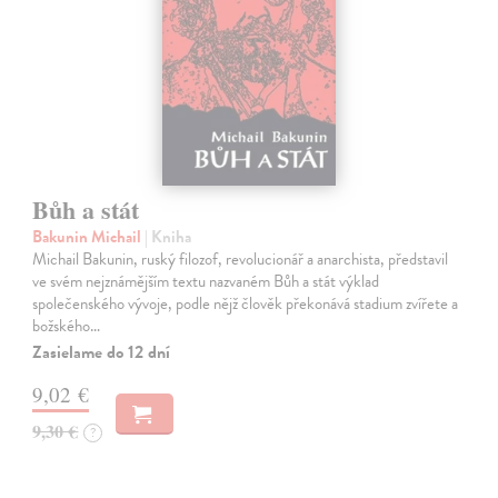
Bůh a stát
Bakunin Michail
| Kniha
Michail Bakunin, ruský filozof, revolucionář a anarchista, představil
ve svém nejznámějším textu nazvaném Bůh a stát výklad
společenského vývoje, podle nějž člověk překonává stadium zvířete a
božského…
Zasielame do 12 dní
9,02 €
9,30 €
?