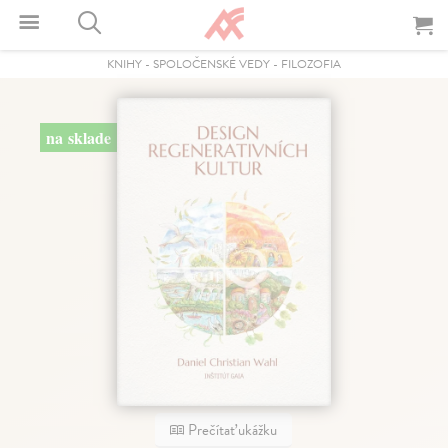
KNIHY
-
SPOLOČENSKÉ VEDY
-
FILOZOFIA
na sklade
Prečítať ukážku