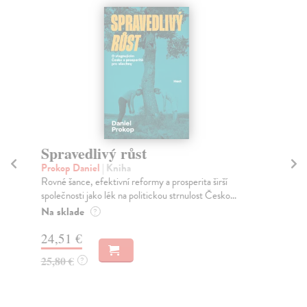
Spravedlivý růst
Prokop Daniel
| Kniha
Sí
Rovné šance, efektivní reformy a prosperita širší
Wa
společnosti jako lék na politickou strnulost Česko...
Til
Na sklade
?
jej
24,51 €
25,80 €
?
11