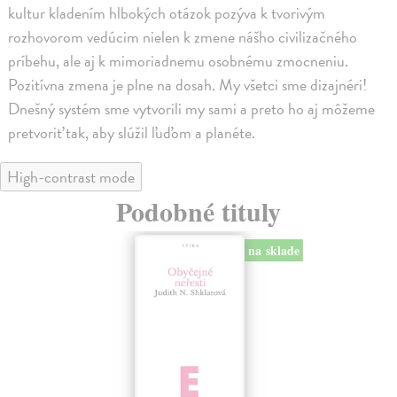
kultur kladením hlbokých otázok pozýva k tvorivým
rozhovorom vedúcim nielen k zmene nášho civilizačného
príbehu, ale aj k mimoriadnemu osobnému zmocneniu.
Pozitívna zmena je plne na dosah. My všetci sme dizajnéri!
Dnešný systém sme vytvorili my sami a preto ho aj môžeme
pretvoriť tak, aby slúžil ľuďom a planéte.
High-contrast mode
Podobné tituly
na sklade