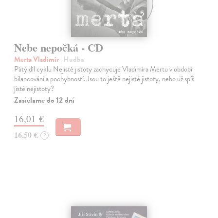
Nebe nepočká - CD
Merta Vladimír
| Hudba
Pátý díl cyklu Nejisté jistoty zachycuje Vladimíra Mertu v období
bilancování a pochybností. Jsou to ještě nejisté jistoty, nebo už spíš
jisté nejistoty?
Zasielame do 12 dní
16,01 €
16,50 €
?