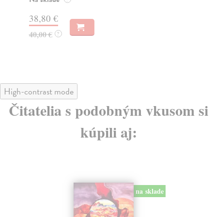
Na
38,80 €
20
40,00 €
?
High-contrast mode
Čitatelia s podobným vkusom si
kúpili aj:
na sklade