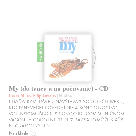
na sklade
My (do tanca a na počúvanie) - CD
Lasica Milan, Filip Jaroslav
| Hudba
1. RAŇAJKY V TRÁVE 2. NÁVŠTEVA 3. SONG O ČLOVEKU,
KTORÝ NEVEDEL POVEDAŤ NIE 4. SONG O NOCI VO
VOJENSKOM TÁBORE 5. SONG O IDÚCOM MUNIČNOM
VAGÓNE 6. GODOT NEPRÍDE 7. RAZ SA TO MÔŽE STAŤ 8.
NEGRAMOTNÝ SEN…
Na sklade
?