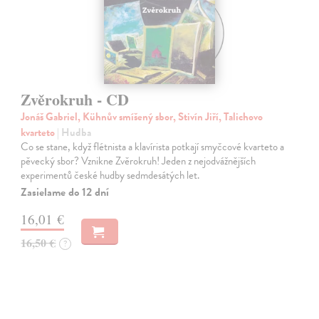
Zvěrokruh - CD
Jonáš Gabriel, Kühnův smíšený sbor, Stivín Jiří, Talichovo
kvarteto
| Hudba
Co se stane, když flétnista a klavírista potkají smyčcové kvarteto a
pěvecký sbor? Vznikne Zvěrokruh! Jeden z nejodvážnějších
experimentů české hudby sedmdesátých let.
Zasielame do 12 dní
16,01 €
16,50 €
?