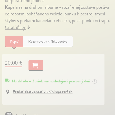
korporátneho jedinca.
Kapela sa na druhom albume v rozšírenej zostave posúva
od robotmi poháňaného weirdo-punku k pestrej zmesi
štýlov s prvkami kancelárskeho ska, post-punku či trapu.
Čítať ďalej
↓
Kúpiť
Rezervovať v kníhkupectve
20,00 €
Na sklade – Zasielame nasledujúci pracovný deň
?
Pozrieť dostupnosť v kníhkupectvách