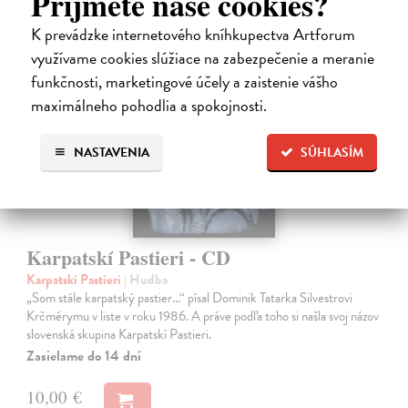
Príjmete naše cookies?
K prevádzke internetového kníhkupectva Artforum
využívame cookies slúžiace na zabezpečenie a meranie
funkčnosti, marketingové účely a zaistenie vášho
maximálneho pohodlia a spokojnosti.
NASTAVENIA
SÚHLASÍM
Karpatskí Pastieri - CD
Karpatskí Pastieri
| Hudba
„Som stále karpatský pastier...“ písal Dominik Tatarka Silvestrovi
Krčmérymu v liste v roku 1986. A práve podľa toho si našla svoj názov
slovenská skupina Karpatskí Pastieri.
Zasielame do 14 dní
10,00 €