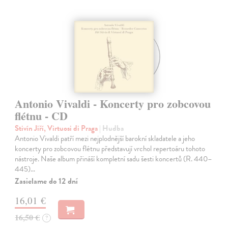
Antonio Vivaldi - Koncerty pro zobcovou
flétnu - CD
Stivín Jiří, Virtuosi di Praga
| Hudba
Antonio Vivaldi patří mezi nejplodnější barokní skladatele a jeho
koncerty pro zobcovou flétnu představují vrchol repertoáru tohoto
nástroje. Naše album přináší kompletní sadu šesti koncertů (R. 440–
445)…
Zasielame do 12 dní
16,01 €
16,50 €
?