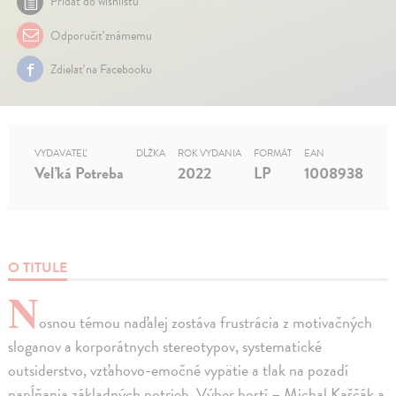
Pridať do wishlistu
Odporučiť známemu
Zdielať na Facebooku
VYDAVATEĽ
DĹŽKA
ROK VYDANIA
FORMÁT
EAN
Veľká Potreba
2022
LP
1008938
O TITULE
N
osnou témou naďalej zostáva frustrácia z motivačných
sloganov a korporátnych stereotypov, systematické
outsiderstvo, vzťahovo-emočné vypätie a tlak na pozadí
napĺňania základných potrieb. Výber hostí – Michal Kaščák a