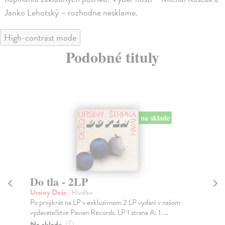
Janko Lehotský – rozhodne nesklame.
High-contrast mode
Podobné tituly
na sklade
Do tla - 2LP
P
Ursiny Dežo
| Hudba
Živ
Po prvýkrát na LP v exkluzívnom 2 LP vydaní v našom
ŽIV
vydavateľstve Pavian Records. LP 1 strana A: 1. ...
CD
obs
Na sklade
?