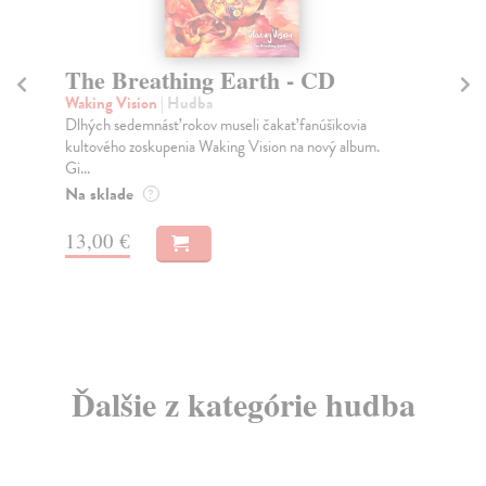
The Breathing Earth - CD
Ka
Waking Vision
| Hudba
Kar
Dlhých sedemnásť rokov museli čakať fanúšikovia
„So
kultového zoskupenia Waking Vision na nový album.
Sil
Gi...
Na
Na sklade
?
10
13,00 €
Ďalšie z kategórie hudba