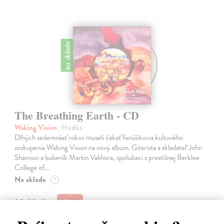
na sklade
The Breathing Earth - CD
Waking Vision
| Hudba
Dlhých sedemnásť rokov museli čakať fanúšikovia kultového
zoskupenia Waking Vision na nový album. Gitarista a skladateľ John
Shannon a bubeník Martin Valihora, spolužiaci z prestížnej Berklee
College of…
Na sklade
?
13,00 €