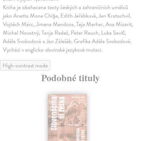
Kniha je obohacena texty českých a zahraničních umělců
jako Anetta Mona Chişa, Edith Jeřábková, Jen Kratochvil,
Vojtěch Märc, Jimena Mendoza, Teja Merhar, Ana Mizerit,
Michal Novotný, Tanja Radež, Peter Rauch, Luka Savić,
Adéla Svobodová a Jan Zálešák. Grafika Adéla Svobodová.
Vychází v anglicko-slovinské jazykové mutaci.
High-contrast mode
Podobné tituly