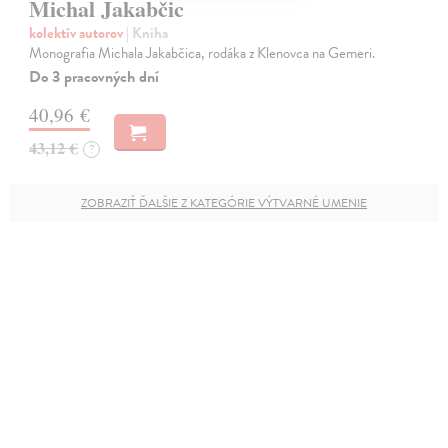
Michal Jakabčic
kolektív autorov
| Kniha
Monografia Michala Jakabčica, rodáka z Klenovca na Gemeri.
Do 3 pracovných dní
40,96 €
43,12 €
?
ZOBRAZIŤ ĎALŠIE Z KATEGÓRIE VÝTVARNÉ UMENIE