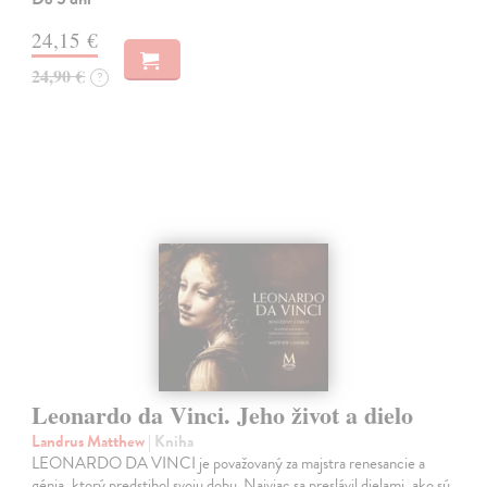
24,15 €
24,90 €
?
Leonardo da Vinci. Jeho život a dielo
Landrus Matthew
| Kniha
LEONARDO DA VINCI je považovaný za majstra renesancie a
génia, ktorý predstihol svoju dobu. Najviac sa preslávil dielami, ako sú