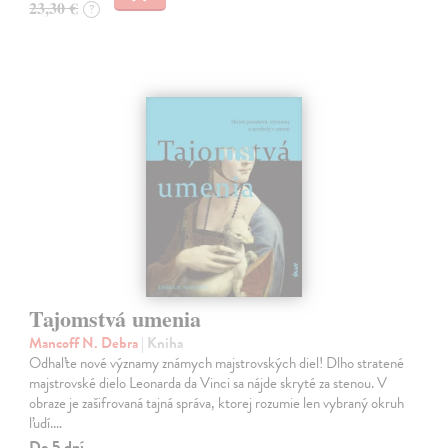
23,30 €
?
Tajomstvá umenia
Mancoff N. Debra
| Kniha
Odhaľte nové významy známych majstrovských diel! Dlho stratené
majstrovské dielo Leonarda da Vinci sa nájde skryté za stenou. V
obraze je zašifrovaná tajná správa, ktorej rozumie len vybraný okruh
ľudí.…
Do 5 dní