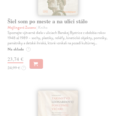
Šiel som po meste a na ulici stálo
Majlingová Zuzana
| Kniha
Spoznajte výtvarné diela v uliciach Banskej Bystrice z obdobia rokov
1948 až 1989 – sochy, plastiky, reliéfy, kinetické objekty, pomníky,
pamätníky a detské ihriská, ktoré vznikali na pozadí kultúrnej…
Na sklade
?
23,74 €
24,99 €
?