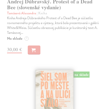
Andrej Dúbravský. Protest of a Dead
Bee (slovenské vydanie)
Tamásová Alexandra
| Kniha
Kniha Andreja Dúbravského Protest of a Dead Bee je súčasťou
rovnomenného projektu a výstavy, ktorá bola prezentovaná v galérii
White&Weiss. Súčasťou obrazovej publikácie je kurátorský text A.
Tamásovej…
Na sklade
?
30,00 €
na sklade