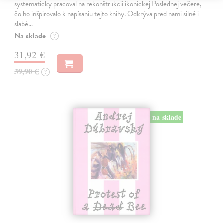
systematicky pracoval na rekonštrukcii ikonickej Poslednej večere,
čo ho inšpirovalo k napísaniu tejto knihy. Odkrýva pred nami silné i
slabé…
Na sklade
?
31,92 €
39,90 €
?
na sklade