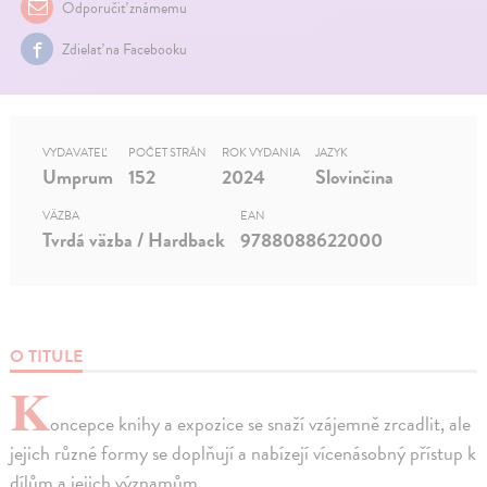
Odporučiť známemu
Zdielať na Facebooku
VYDAVATEĽ
POČET STRÁN
ROK VYDANIA
JAZYK
Umprum
152
2024
Slovinčina
VÄZBA
EAN
Tvrdá väzba / Hardback
9788088622000
O TITULE
K
oncepce knihy a expozice se snaží vzájemně zrcadlit, ale
jejich různé formy se doplňují a nabízejí vícenásobný přístup k
dílům a jejich významům.