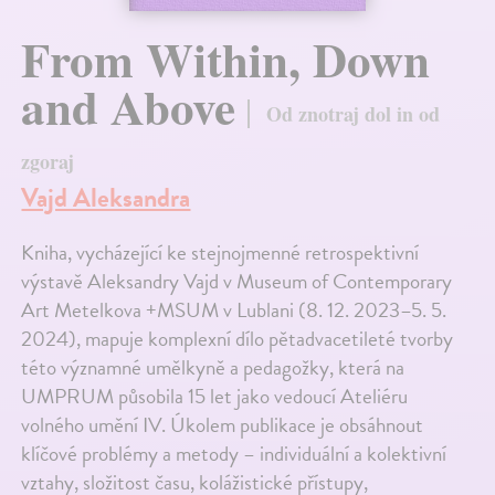
From Within, Down
and Above
Od znotraj dol in od
zgoraj
Vajd Aleksandra
Kniha, vycházející ke stejnojmenné retrospektivní
výstavě Aleksandry Vajd v Museum of Contemporary
Art Metelkova +MSUM v Lublani (8. 12. 2023–5. 5.
2024), mapuje komplexní dílo pětadvacetileté tvorby
této významné umělkyně a pedagožky, která na
UMPRUM působila 15 let jako vedoucí Ateliéru
volného umění IV. Úkolem publikace je obsáhnout
klíčové problémy a metody – individuální a kolektivní
vztahy, složitost času, kolážistické přístupy,