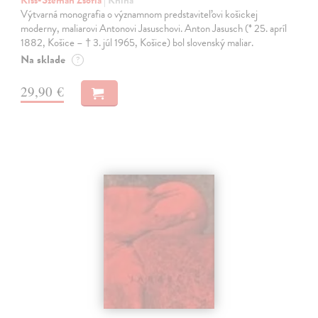
Kiss-Széman Zsófia
| Kniha
Výtvarná monografia o významnom predstaviteľovi košickej
moderny, maliarovi Antonovi Jasuschovi. Anton Jasusch (* 25. apríl
1882, Košice – † 3. júl 1965, Košice) bol slovenský maliar.
Na sklade
?
29,90 €