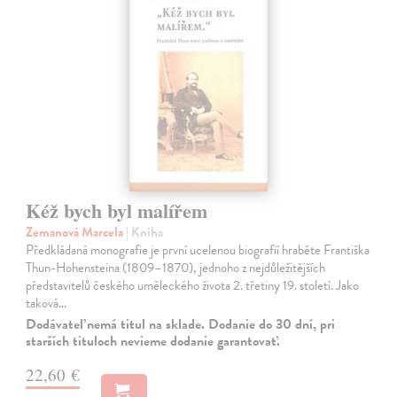
Kéž bych byl malířem
Zemanová Marcela
| Kniha
Předkládaná monografie je první ucelenou biografií hraběte Františka
Thun-Hohensteina (1809–1870), jednoho z nejdůležitějších
představitelů českého uměleckého života 2. třetiny 19. století. Jako
taková…
Dodávateľ nemá titul na sklade. Dodanie do 30 dní, pri
starších tituloch nevieme dodanie garantovať.
22,60 €