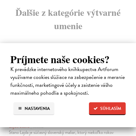
Ďalšie z kategórie výtvarné
umenie
Príjmete naše cookies?
na sklade
K prevádzke internetového kníhkupectva Artforum
využívame cookies slúžiace na zabezpečenie a meranie
funkčnosti, marketingové účely a zaistenie vášho
maximálneho pohodlia a spokojnosti.
NASTAVENIA
SÚHLASÍM
Posledná večera Leonarda z Vinci
Lajda Stano
| Kniha
Stano Lajda je súčasný slovenský maliar, ktorý niekoľko rokov