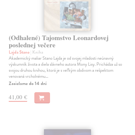
(Odhalené) Tajomstvo Leonardovej
poslednej večere
Lajda Stano
| Kniha
Akademický maliar Stano Lajda je od svojej mladosti neúnavný
výskumník života a diela slávneho autora Mony Lisy. Prichádza už so
svojou druhou knihou, ktorá je s veľkým obdivom a rešpektom
venovaná vrcholnému…
Zasielame do 14 dní
41,00 €