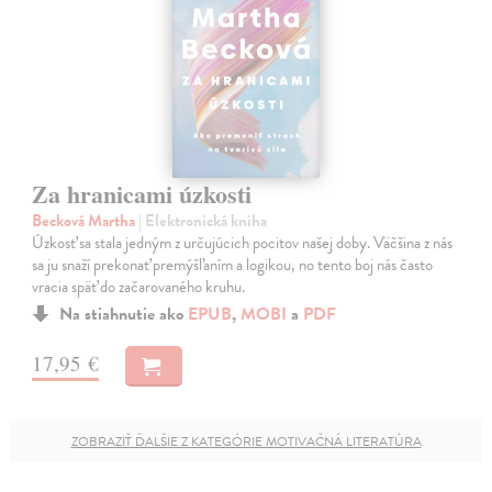
Za hranicami úzkosti
Becková Martha
| Elektronická kniha
Úzkosť sa stala jedným z určujúcich pocitov našej doby. Väčšina z nás
sa ju snaží prekonať premýšľaním a logikou, no tento boj nás často
vracia späť do začarovaného kruhu.
Na stiahnutie ako
EPUB
,
MOBI
a
PDF
17,95 €
ZOBRAZIŤ ĎALŠIE Z KATEGÓRIE MOTIVAČNÁ LITERATÚRA