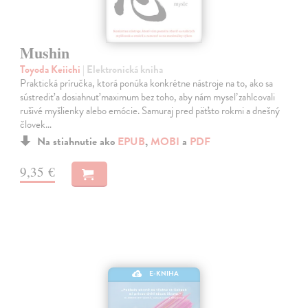
Mushin
Toyoda Keiichi
| Elektronická kniha
Praktická príručka, ktorá ponúka konkrétne nástroje na to, ako sa
sústrediť a dosiahnuť maximum bez toho, aby nám myseľ zahlcovali
rušivé myšlienky alebo emócie. Samuraj pred päťsto rokmi a dnešný
človek…
Na stiahnutie ako
EPUB
,
MOBI
a
PDF
9,35 €
E-KNIHA