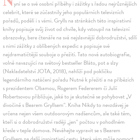
yní se o své osobní příběhy i zážitky s řadou nejrůznějších
celebrit, které se zúčastnily jeho populárních televizních
pořadů, podělí i s vámi. Grylls na stránkách této inspirativní
knihy popisuje svůj život od chvíle, kdy vstoupil na televizní
obrazovky, bere čtenáře na svá nejslavnější dobrodružství, sdílí
s nimi zážitky z oblíbených expedic a popisuje své
nejdramatičtější souboje o přežití. Tato nová autobiografie,
volně navazující na světový bestseller Bláto, pot a slzy
(Nakladatelství JOTA, 2018), nahlíží pod pokličku
legendárního natáčení pořadu Nutné k přežití a na příbězích
s prezidentem Obamou, Rogerem Federerem či Julií
Robertsovou přibližuje, jaké to je skutečně se pohybovat „V
divočině s Bearem Gryllsem“. Kniha Nikdy to nevzdávej je
určena nejen všem outdoorovým nadšencům, ale také těm,
kteří si o dobrodružství raději „jen“ počtou v pohodlném
křesle v teple domova. Neváhejte vypravit se s Bearem
Gryllsem na další inspirativní cestu, která vám může pomoct