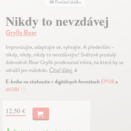
Prečítať ukážku
Nikdy to nevzdávej
Grylls Bear
Improvizujte, adaptujte se, vyhrajte. A především –
nikdy, nikdy, nikdy to nevzdávejte! Světově proslulý
dobrodruh Bear Grylls prozkoumal místa, na která by se
odvážil jen málokdo.
Čítať ďalej
↓
E-kniha na stiahnutie v digitálnych formátoch
EPUB
a
MOBI
?
12,50 €