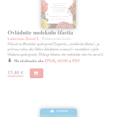
Ovládnite molekulu šťastia
Lieberman Daniel Z.
| Elektronická kniha
Návod na dlhodobú spokojnosť Dopamín, „molekula šťastia“, je
príčinou toho, ako ľahko dokážeme uviaznuť v neustálom cykle
hľadania spokojnosti. Sľubuje šťastie, ale nedokáže nám ho zaručiť.
Na stiahnutie ako
EPUB
,
MOBI
a
PDF
15,40 €
E-KNIHA