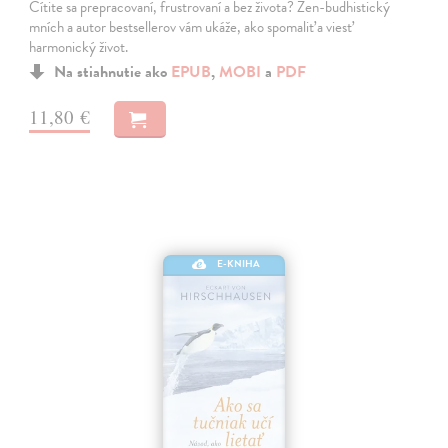
Cítite sa prepracovaní, frustrovaní a bez života? Zen-budhistický
mních a autor bestsellerov vám ukáže, ako spomaliť a viesť
harmonický život.
Na stiahnutie ako
EPUB
,
MOBI
a
PDF
11,80 €
E-KNIHA