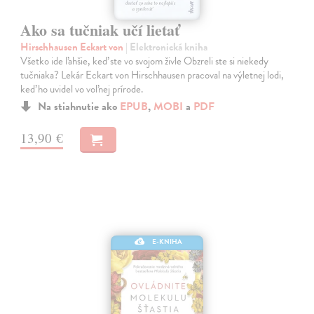
Ako sa tučniak učí lietať
Hirschhausen Eckart von
| Elektronická kniha
Všetko ide ľahšie, keď ste vo svojom živle Obzreli ste si niekedy
tučniaka? Lekár Eckart von Hirschhausen pracoval na výletnej lodi,
keď ho uvidel vo voľnej prírode.
Na stiahnutie ako
EPUB
,
MOBI
a
PDF
13,90 €
E-KNIHA