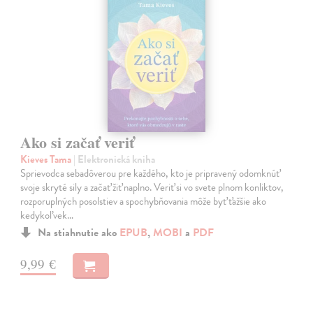
Ako si začať veriť
Kieves Tama
| Elektronická kniha
Sprievodca sebadôverou pre každého, kto je pripravený odomknúť
svoje skryté sily a začať žiť naplno. Veriť si vo svete plnom konliktov,
rozporuplných posolstiev a spochybňovania môže byť ťažšie ako
kedykoľvek…
Na stiahnutie ako
EPUB
,
MOBI
a
PDF
9,99 €