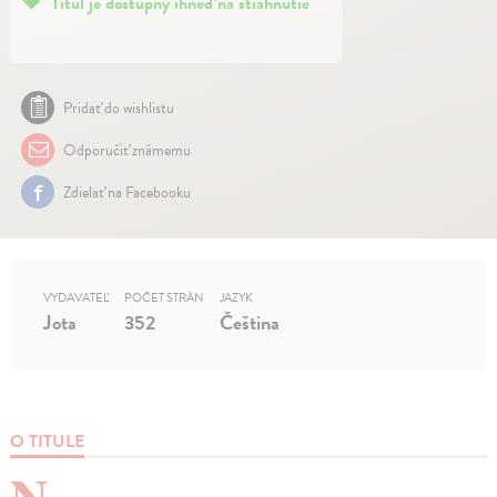
Titul je dostupný ihneď na stiahnutie
Pridať do wishlistu
Odporučiť známemu
Zdielať na Facebooku
VYDAVATEĽ
POČET STRÁN
JAZYK
Jota
352
Čeština
O TITULE
N