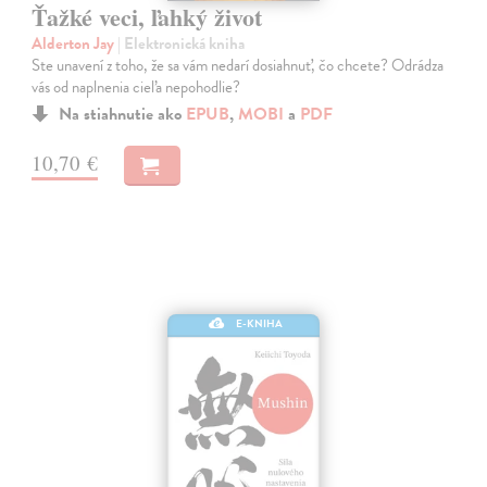
Ťažké veci, ľahký život
Alderton Jay
| Elektronická kniha
Ste unavení z toho, že sa vám nedarí dosiahnuť, čo chcete? Odrádza
vás od naplnenia cieľa nepohodlie?
Na stiahnutie ako
EPUB
,
MOBI
a
PDF
10,70 €
E-KNIHA