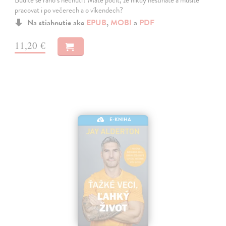
Budíte se ráno s nechutí? Máte pocit, že nikdy nestíháte a musíte
pracovat i po večerech a o víkendech?
Na stiahnutie ako
EPUB
,
MOBI
a
PDF
11,20 €
E-KNIHA