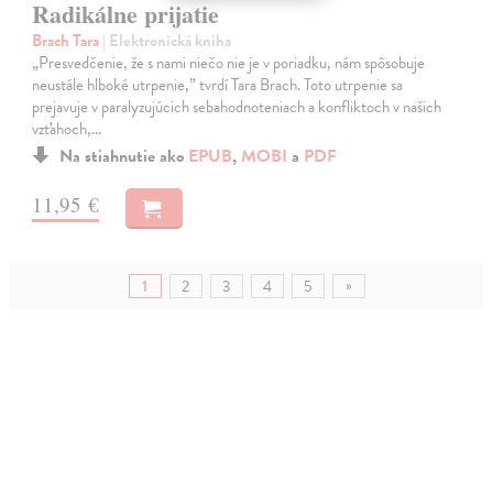
Radikálne prijatie
Brach Tara
| Elektronická kniha
„Presvedčenie, že s nami niečo nie je v poriadku, nám spôsobuje
neustále hlboké utrpenie,” tvrdí Tara Brach. Toto utrpenie sa
prejavuje v paralyzujúcich sebahodnoteniach a konfliktoch v našich
vzťahoch,…
Na stiahnutie ako
EPUB
,
MOBI
a
PDF
11,95 €
»
1
2
3
4
5