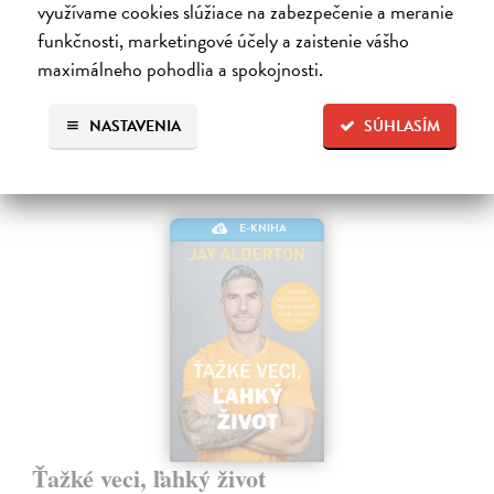
využívame cookies slúžiace na zabezpečenie a meranie
Na stiahnutie ako
EPUB
,
MOBI
a
PDF
funkčnosti, marketingové účely a zaistenie vášho
11,20 €
maximálneho pohodlia a spokojnosti.
NASTAVENIA
SÚHLASÍM
E-KNIHA
Ťažké veci, ľahký život