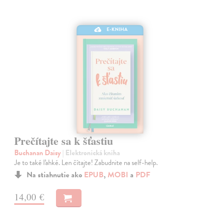
E-KNIHA
Prečítajte sa k šťastiu
Buchanan Daisy
| Elektronická kniha
Je to také ľahké. Len čítajte! Zabudnite na self-help.
Na stiahnutie ako
EPUB
,
MOBI
a
PDF
14,00 €