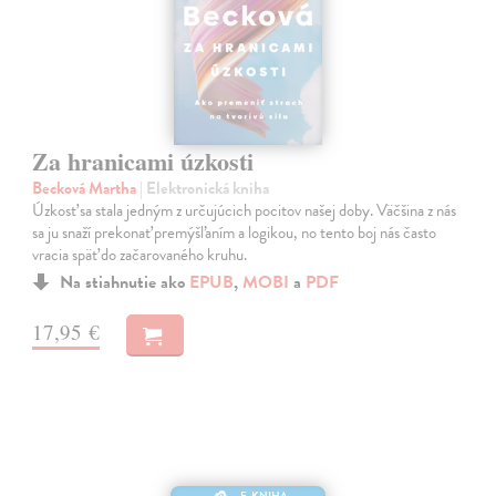
Za hranicami úzkosti
Becková Martha
| Elektronická kniha
Úzkosť sa stala jedným z určujúcich pocitov našej doby. Väčšina z nás
sa ju snaží prekonať premýšľaním a logikou, no tento boj nás často
vracia späť do začarovaného kruhu.
Na stiahnutie ako
EPUB
,
MOBI
a
PDF
17,95 €
E-KNIHA