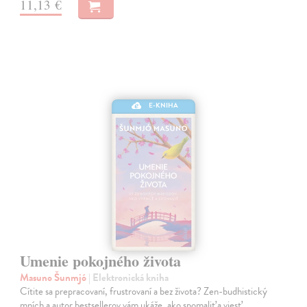
11,13 €
E-KNIHA
Umenie pokojného života
Masuno Šunmjó
| Elektronická kniha
Cítite sa prepracovaní, frustrovaní a bez života? Zen-budhistický
mních a autor bestsellerov vám ukáže, ako spomaliť a viesť