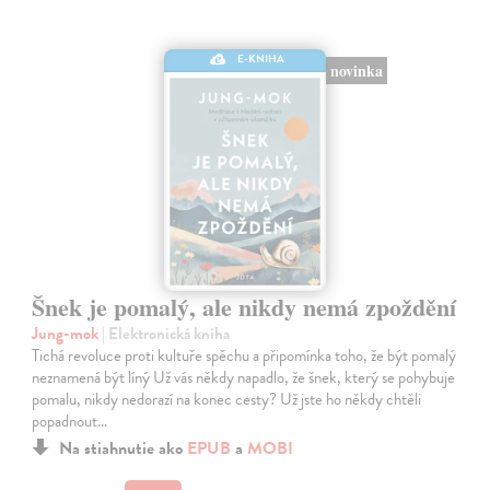
E-KNIHA
novinka
Šnek je pomalý, ale nikdy nemá zpoždění
Jung-mok
| Elektronická kniha
Tichá revoluce proti kultuře spěchu a připomínka toho, že být pomalý
neznamená být líný Už vás někdy napadlo, že šnek, který se pohybuje
pomalu, nikdy nedorazí na konec cesty? Už jste ho někdy chtěli
popadnout…
Na stiahnutie ako
EPUB
a
MOBI