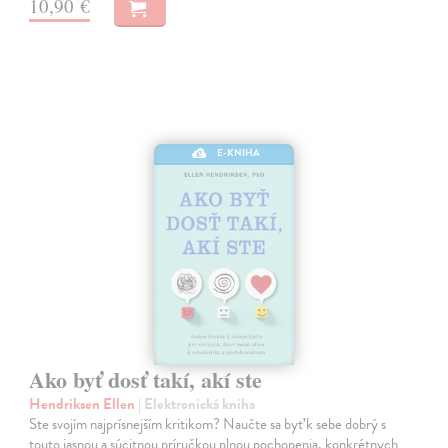
10,90 €
E-KNIHA
Ako byť dosť takí, akí ste
Hendriksen Ellen
| Elektronická kniha
Ste svojím najprísnejším kritikom? Naučte sa byť k sebe dobrý s
touto jasnou a súcitnou príručkou plnou pochopenia, konkrétnych