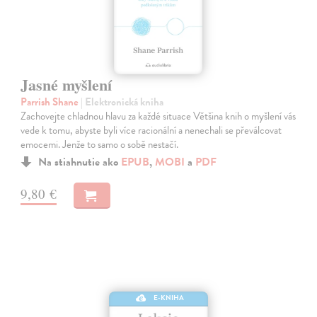
Jasné myšlení
Parrish Shane
| Elektronická kniha
Zachovejte chladnou hlavu za každé situace Většina knih o myšlení vás
vede k tomu, abyste byli více racionální a nenechali se převálcovat
emocemi. Jenže to samo o sobě nestačí.
Na stiahnutie ako
EPUB
,
MOBI
a
PDF
9,80 €
E-KNIHA