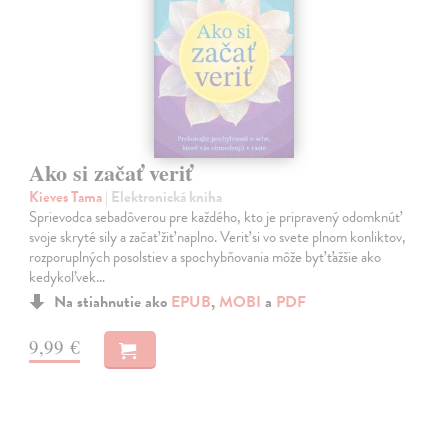
Ako si začať veriť
Kieves Tama
| Elektronická kniha
Sprievodca sebadôverou pre každého, kto je pripravený odomknúť
svoje skryté sily a začať žiť naplno. Veriť si vo svete plnom konliktov,
rozporuplných posolstiev a spochybňovania môže byť ťažšie ako
kedykoľvek…
Na stiahnutie ako
EPUB
,
MOBI
a
PDF
9,99 €