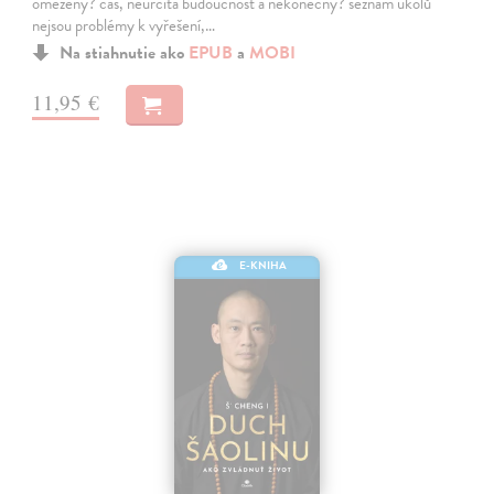
omezeny? čas, neurčitá budoucnost a nekonečny? seznam úkolů
nejsou problémy k vyřešení,…
Na stiahnutie ako
EPUB
a
MOBI
11,95 €
E-KNIHA