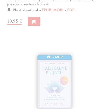
príkladov zo života a ich riešení.
Na stiahnutie ako
EPUB
,
MOBI
a
PDF
10,95 €
E-KNIHA