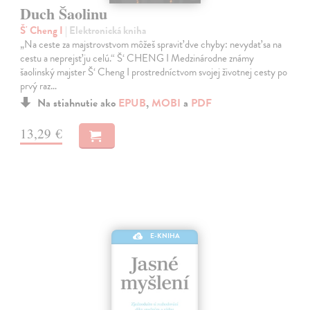
Duch Šaolinu
Š' Cheng I
| Elektronická kniha
„Na ceste za majstrovstvom môžeš spraviť dve chyby: nevydať sa na
cestu a neprejsť ju celú.“ Š‘ CHENG I Medzinárodne známy
šaolinský majster Š‘ Cheng I prostredníctvom svojej životnej cesty po
prvý raz…
Na stiahnutie ako
EPUB
,
MOBI
a
PDF
13,29 €
E-KNIHA