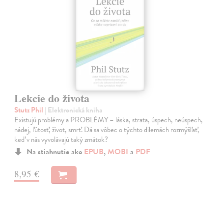
Lekcie do života
Stutz Phil
| Elektronická kniha
Existujú problémy a PROBLÉMY – láska, strata, úspech, neúspech,
nádej, ľútosť, život, smrť. Dá sa vôbec o týchto dilemách rozmýšľať,
keď v nás vyvolávajú taký zmätok?
Na stiahnutie ako
EPUB
,
MOBI
a
PDF
8,95 €