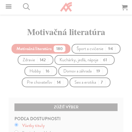
Motivačná literatúra
Motivačná literatúra
Šport a cvičenie
180
94
Zdravie
Kuchárky, jedlá, nápoje
142
61
Hobby
Domov a záhrada
16
19
Pre chovateľov
Sex a erotika
14
7
ZÚŽIŤ VÝBER
PODĽA DOSTUPNOSTI
Všetky tituly