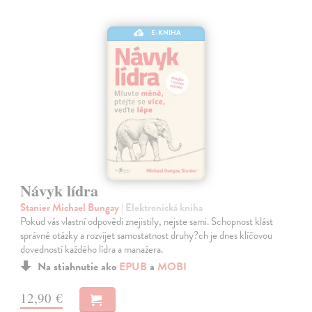
E-KNIHA
Návyk lídra
Stanier Michael Bungay
| Elektronická kniha
Pokud vás vlastní odpovědi znejistily, nejste sami. Schopnost klást
správné otázky a rozvíjet samostatnost druhy?ch je dnes klíčovou
dovedností každého lídra a manažera.
Na stiahnutie ako
EPUB
a
MOBI
12,90 €