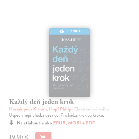
E-KNIHA
Každý deň jeden krok
Hossainpour Kiarash, Hopf Philip
| Elektronická kniha
Úspech neprichádza cez noc. Prichádza krok po kroku.
Na stiahnutie ako
EPUB
,
MOBI
a
PDF
19,90 €