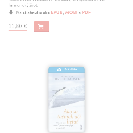
harmonický život.
Na stiahnutie ako
EPUB
,
MOBI
a
PDF
11,80 €
E-KNIHA