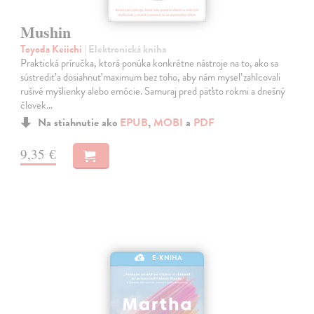
Mushin
Toyoda Keiichi
| Elektronická kniha
Praktická príručka, ktorá ponúka konkrétne nástroje na to, ako sa
sústrediť a dosiahnuť maximum bez toho, aby nám myseľ zahlcovali
rušivé myšlienky alebo emócie. Samuraj pred päťsto rokmi a dnešný
človek…
Na stiahnutie ako
EPUB
,
MOBI
a
PDF
9,35 €
E-KNIHA