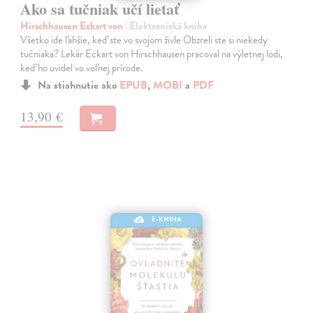
Ako sa tučniak učí lietať
Hirschhausen Eckart von
| Elektronická kniha
Všetko ide ľahšie, keď ste vo svojom živle Obzreli ste si niekedy
tučniaka? Lekár Eckart von Hirschhausen pracoval na výletnej lodi,
keď ho uvidel vo voľnej prírode.
Na stiahnutie ako
EPUB
,
MOBI
a
PDF
13,90 €
E-KNIHA