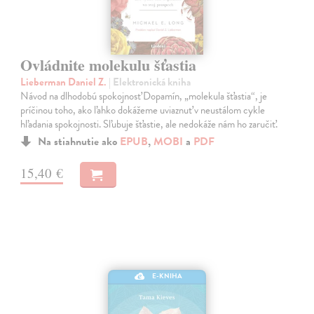
Ovládnite molekulu šťastia
Lieberman Daniel Z.
| Elektronická kniha
Návod na dlhodobú spokojnosť Dopamín, „molekula šťastia“, je
príčinou toho, ako ľahko dokážeme uviaznuť v neustálom cykle
hľadania spokojnosti. Sľubuje šťastie, ale nedokáže nám ho zaručiť.
Na stiahnutie ako
EPUB
,
MOBI
a
PDF
15,40 €
E-KNIHA