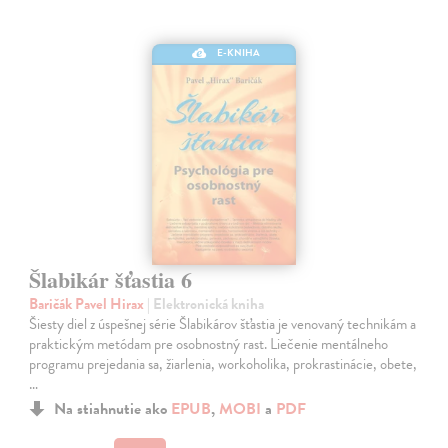
E-KNIHA
Šlabikár šťastia 6
Baričák Pavel Hirax
| Elektronická kniha
Šiesty diel z úspešnej série Šlabikárov šťastia je venovaný technikám a
praktickým metódam pre osobnostný rast. Liečenie mentálneho
programu prejedania sa, žiarlenia, workoholika, prokrastinácie, obete,
…
Na stiahnutie ako
EPUB
,
MOBI
a
PDF