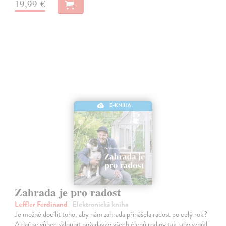
19,99 €
E-KNIHA
Zahrada je pro radost
Leffler Ferdinand
| Elektronická kniha
Je možné docílit toho, aby nám zahrada přinášela radost po celý rok?
A dají se vůbec skloubit požadavky všech členů rodiny tak, aby vznikl