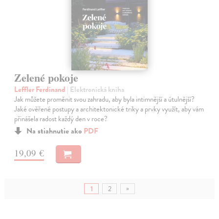
Zelené pokoje
Leffler Ferdinand
| Elektronická kniha
Jak můžete proměnit svou zahradu, aby byla intimnější a útulnější?
Jaké ověřené postupy a architektonické triky a prvky využít, aby vám
přinášela radost každý den v roce?
Na stiahnutie ako
PDF
19,09 €
»
1
2