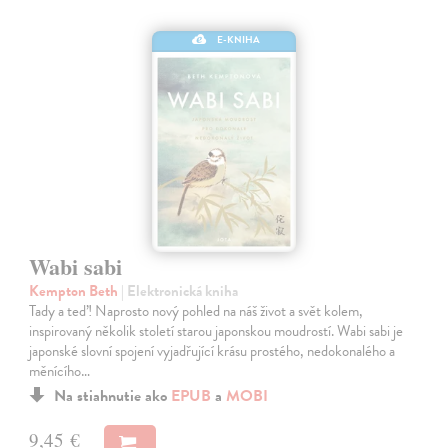
E-KNIHA
Wabi sabi
Kempton Beth
| Elektronická kniha
Tady a teď! Naprosto nový pohled na náš život a svět kolem,
inspirovaný několik století starou japonskou moudrostí. Wabi sabi je
japonské slovní spojení vyjadřující krásu prostého, nedokonalého a
měnícího…
Na stiahnutie ako
EPUB
a
MOBI
9,45 €