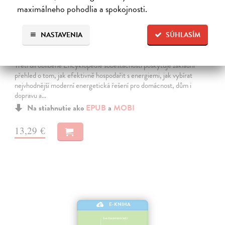
maximálneho pohodlia a spokojnosti.
NASTAVENIA
SÚHLASÍM
Encyklopedie soběstačnosti 3
Hauserová Eva
| Elektronická kniha
Třetí díl oblíbené Encyklopedie soběstačnosti poskytuje základní
přehled o tom, jak efektivně hospodařit s energiemi, jak vybírat
nejvhodnější moderní energetická řešení pro domácnost, dům i
dopravu a…
Na stiahnutie ako
EPUB
a
MOBI
13,29 €
E-KNIHA