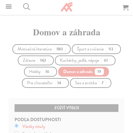
Domov a záhrada
Motivačná literatúra
Šport a cvičenie
180
93
Zdravie
Kuchárky, jedlá, nápoje
142
61
Hobby
Domov a záhrada
16
19
Pre chovateľov
Sex a erotika
14
7
ZÚŽIŤ VÝBER
PODĽA DOSTUPNOSTI
Všetky tituly