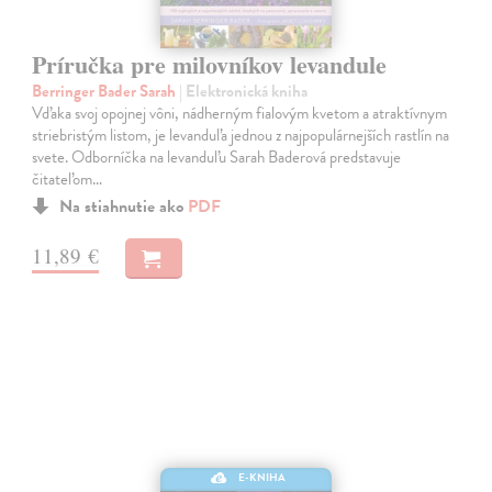
Príručka pre milovníkov levandule
Berringer Bader Sarah
| Elektronická kniha
Vďaka svoj opojnej vôni, nádherným fialovým kvetom a atraktívnym
striebristým listom, je levanduľa jednou z najpopulárnejších rastlín na
svete. Odborníčka na levanduľu Sarah Baderová predstavuje
čitateľom…
Na stiahnutie ako
PDF
11,89 €
E-KNIHA