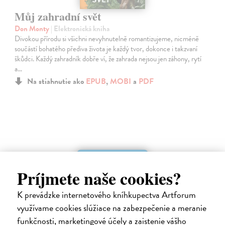
Můj zahradní svět
Don Monty
| Elektronická kniha
Divokou přírodu si všichni nevyhnutelně romantizujeme, nicméně
součástí bohatého přediva života je každý tvor, dokonce i takzvaní
škůdci. Každý zahradník dobře ví, že zahrada nejsou jen záhony, rytí
a…
Na stiahnutie ako
EPUB
,
MOBI
a
PDF
E-KNIHA
Príjmete naše cookies?
K prevádzke internetového kníhkupectva Artforum
využívame cookies slúžiace na zabezpečenie a meranie
funkčnosti, marketingové účely a zaistenie vášho