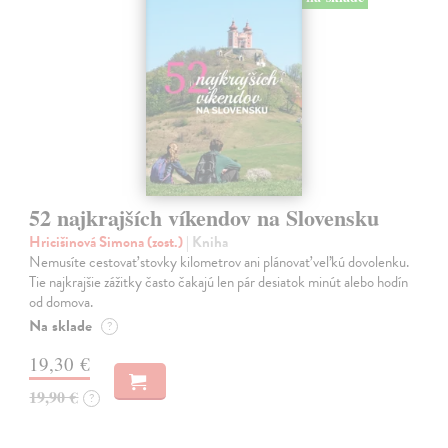
52 najkrajších víkendov na Slovensku
Hricišinová Simona (zost.)
| Kniha
Nemusíte cestovať stovky kilometrov ani plánovať veľkú dovolenku.
Tie najkrajšie zážitky často čakajú len pár desiatok minút alebo hodín
od domova.
Na sklade
?
19,30 €
19,90 €
?