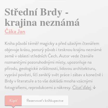
Střední Brdy -
krajina neznámá
Čáka Jan
Kniha působí téměř magicky a před užaslým čtenářem
objevuje krásu, ponurý půvab i tesknou krajinu neznámé
země v oblasti středních Čech. Autor vede čtenáře
rozmanitými pozoruhodnými místy, upozorňuje na
přírodu, geologické zvláštnosti, lidovou architekturu,
vypráví pověsti, líčí zaniklý svět práce i zábav a konečně i
Brdy v literatuře a to vše dokládá mnoha vzácnými
fotografiemi, reprodukcemi a nákresy.
Čítať ďalej
↓
Kúpiť
Rezervovať v kníhkupectve