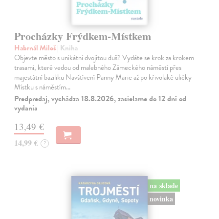
Procházky Frýdkem-Místkem
Habrnál Miloš
| Kniha
Objevte město s unikátní dvojitou duší! Vydáte se krok za krokem
trasami, které vedou od malebného Zámeckého náměstí přes
majestátní baziliku Navštívení Panny Marie až po křivolaké uličky
Místku s náměstím…
Predpredaj, vychádza 18.8.2026, zasielame do 12 dní od
vydania
13,49 €
14,99 €
?
na sklade
novinka