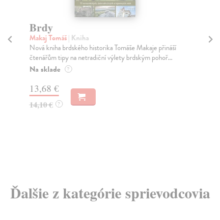
Brdy
Z
Makaj Tomáš
| Kniha
Čá
Nová kniha brdského historika Tomáše Makaje přináší
Kni
čtenářům tipy na netradiční výlety brdským pohoř...
Týn
Na sklade
Za
?
13,68 €
19
14,10 €
19
?
Ďalšie z kategórie sprievodcovia