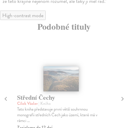
že této krajině nejenom rozuměl, ale taky ji měl rád."
High-contrast mode
Podobné tituly
Střední Čechy
P
Cílek Václav
| Kniha
Ko
Tato kniha představuje první větší souhrnnou
Úze
monografii středních Čech jako území, které má v
vel
rámci ...
Na
Zasielame do 12 dní