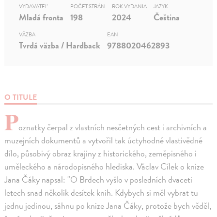
VYDAVATEĽ
POČET STRÁN
ROK VYDANIA
JAZYK
Mladá fronta
198
2024
Čeština
VÄZBA
EAN
Tvrdá väzba / Hardback
9788020462893
O TITULE
P
oznatky čerpal z vlastních nesčetných cest i archivních a
muzejních dokumentů a vytvořil tak úctyhodné vlastivědné
dílo, působivý obraz krajiny z historického, zeměpisného i
uměleckého a národopisného hlediska. Václav Cílek o knize
Jana Čáky napsal: "O Brdech vyšlo v posledních dvaceti
letech snad několik desítek knih. Kdybych si měl vybrat tu
jednu jedinou, sáhnu po knize Jana Čáky, protože bych věděl,