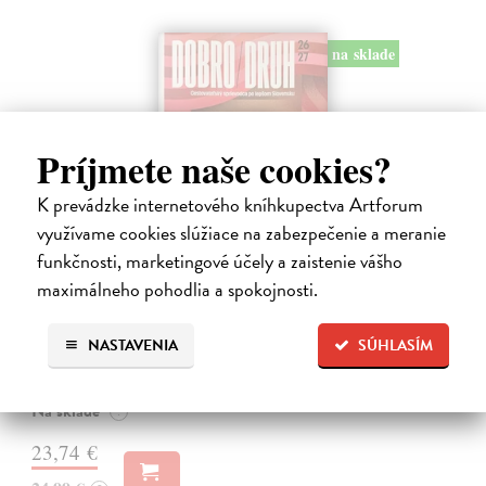
na sklade
Príjmete naše cookies?
K prevádzke internetového kníhkupectva Artforum
využívame cookies slúžiace na zabezpečenie a meranie
funkčnosti, marketingové účely a zaistenie vášho
Dobrodruh 2026/2027
maximálneho pohodlia a spokojnosti.
kolektív autorov
| Kniha
Chcete spoznať unikátne, málo známe miesta na Slovensku a objaviť
doteraz neobjavené kúty našej krajiny? Štvrté vydanie obľúbeného
NASTAVENIA
SÚHLASÍM
knižného sprievodcu DobroDruh vás opäť pozýva na potulky po
slovenskej…
Na sklade
?
23,74 €