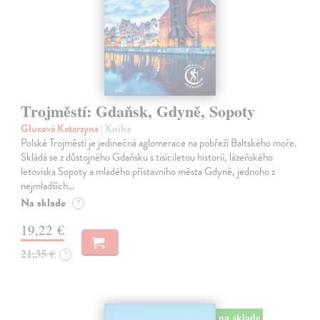
Trojměstí: Gdaňsk, Gdyně, Sopoty
Glucová Katarzyna
| Kniha
Polské Trojměstí je jedinečná aglomerace na pobřeží Baltského moře.
Skládá se z důstojného Gdaňsku s tisíciletou historií, lázeňského
letoviska Sopoty a mladého přístavního města Gdyně, jednoho z
nejmladších…
Na sklade
?
19,22 €
21,35 €
?
na sklade