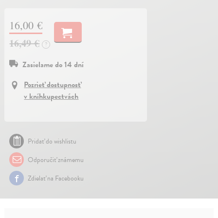
16,00 €
16,49 €
?
Zasielame do 14 dní
Pozrieť dostupnosť
v kníhkupectvách
Pridať do wishlistu
Odporučiť známemu
Zdielať na Facebooku