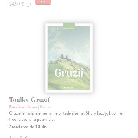
14,99 €
?
Toulky Gruzií
Bursíková Ivana
| Kniha
Gruzie je malá, ale nesmírně přitažlivá země. Skoro každý, kdo ji jen
trochu pozná, si ji zamiluje.
Zasielame do 10 dní