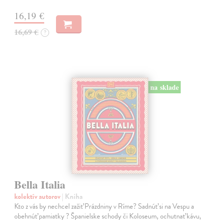
16,19 €
16,69 €
?
na sklade
Bella Italia
kolektív autorov
| Kniha
Kto z vás by nechcel zažiť Prázdniny v Ríme? Sadnúť si na Vespu a
obehnúť pamiatky ? Španielske schody či Koloseum, ochutnať kávu,