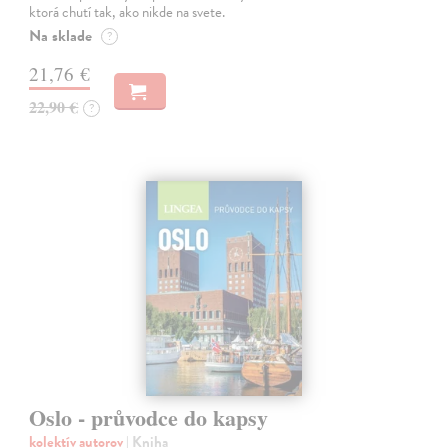
ktorá chutí tak, ako nikde na svete.
Na sklade
?
21,76 €
22,90 €
?
Oslo - průvodce do kapsy
kolektív autorov
| Kniha