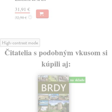
29
31,91 €
30
32,90 €
?
High-contrast mode
Čitatelia s podobným vkusom si
kúpili aj:
na sklade