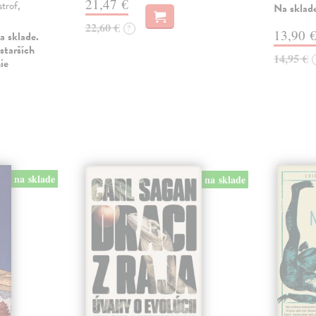
21,47 €
strof,
Na sklad
22,60 €
?
13,90 
a sklade.
starších
14,95 €
ie
na sklade
na sklade