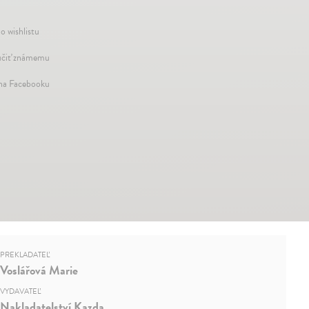
o wishlistu
čiť známemu
 na Facebooku
PREKLADATEĽ
Voslářová Marie
VYDAVATEĽ
Nakladatelství Kazda