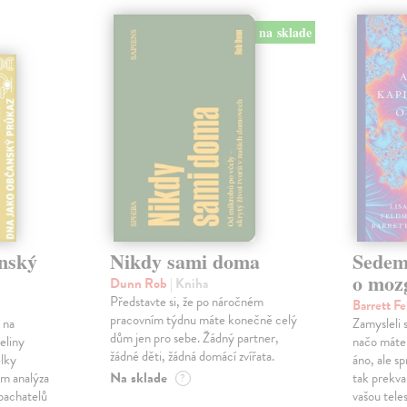
na sklade
nský
Nikdy sami doma
Sedem 
o moz
Dunn Rob
| Kniha
Představte si, že po náročném
Barrett F
pracovním týdnu máte konečně celý
 na
Zamysleli 
dům jen pro sebe. Žádný partner,
eliny
načo máte
žádné děti, žádná domácí zvířata.
elky
áno, ale sp
Na sklade
ám analýza
tak prekvap
?
pachatelů
vašou tele