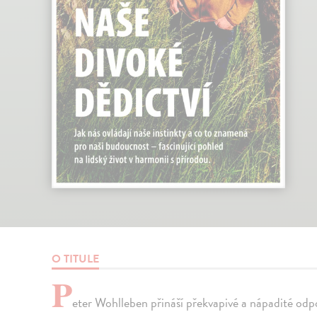
O TITULE
P
eter Wohlleben přináší překvapivé a nápadité od