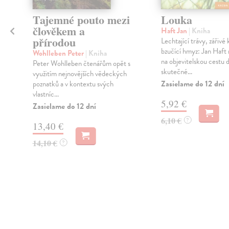
Tajemné pouto mezi
Louka
člověkem a
Haft Jan
| Kniha
přírodou
Lechtající trávy, zářivé 
bzučící hmyz: Jan Haft 
Wohlleben Peter
| Kniha
.
na objevitelskou cestu 
Peter Wohlleben čtenářům opět s
skutečné...
využitím nejnovějších vědeckých
Zasielame do 12 dní
poznatků a v kontextu svých
vlastníc...
5,92 €
Zasielame do 12 dní
6,10 €
?
13,40 €
14,10 €
?