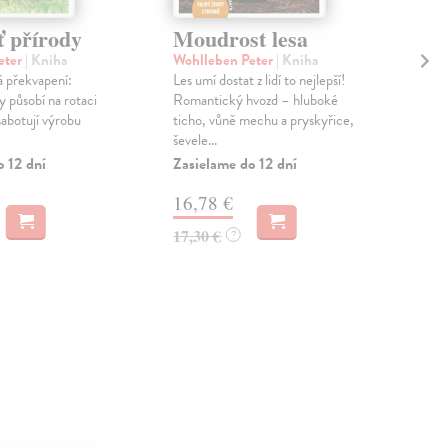
ť přírody
Moudrost lesa
St
ka
eter
| Kniha
Wohlleben Peter
| Kniha
á překvapení:
Les umí dostat z lidí to nejlepší!
Rut
y působí na rotaci
Romantický hvozd – hluboké
Z té
sabotují výrobu
ticho, vůně mechu a pryskyřice,
vše
ševele...
ze s
Jde 
o 12 dní
Zasielame do 12 dní
Zas
16,78 €
21
17,30 €
?
22,