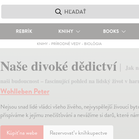
REBRÍK
KNIHY
BOOKS
KNIHY
-
PRÍRODNÉ VEDY
-
BIOLÓGIA
Naše divoké dědictví
Jak n
naši budoucnost – fascinující pohled na lidský život v ha
Wohlleben Peter
Nejsou snad lidé vládci všeho živého, nejvyspělejší živoucí by
přispíváme k jejímu znečišťování a nevážíme si darů, které n
Kúpiť
na webe
Rezervovať v kníhkupectve