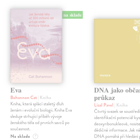
na sklade
Eva
DNA jako obča
průkaz
Bohannon Cat
| Kniha
Kniha, která splácí staletý dluh
Lízal Pavel
| Kniha
ženám i evoluční biologii. Kniha Eva
Čtvrtý svazek se soustředí
sleduje strhující příběh vývoje
identifikační potenciál kys
ženského těla od prvních savců po
deoxyribonukleové, nosit
současnost.
dědičné informace. Jak n
Na sklade
DNA pomáhá při hledání 
?