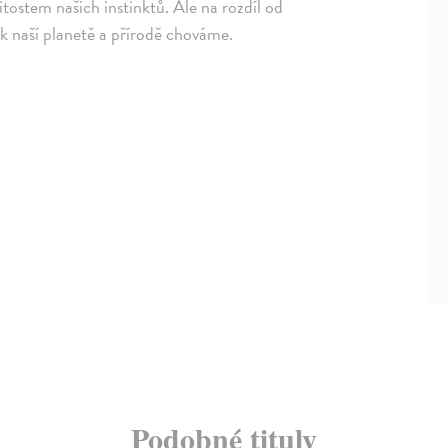
itostem našich instinktů. Ale na rozdíl od
k naší planetě a přírodě chováme.
Podobné tituly