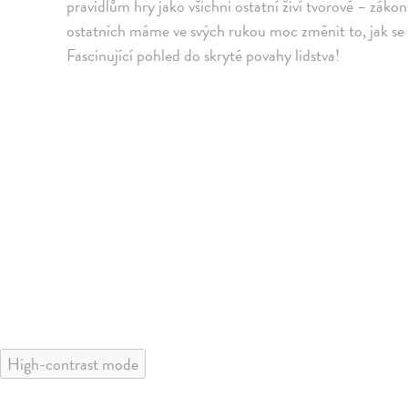
pravidlům hry jako všichni ostatní živí tvorové – zákon
ostatních máme ve svých rukou moc změnit to, jak se 
Fascinující pohled do skryté povahy lidstva!
High-contrast mode