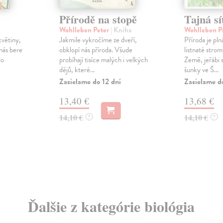
Přírodě na stopě
Tajná sí
Wohlleben Peter
| Kniha
Wohlleben P
květiny,
Jakmile vykročíme ze dveří,
Příroda je pln
nás bere
obklopí nás příroda. Všude
listnaté strom
do
probíhají tisíce malých i velkých
Země, jeřábi 
dějů, které...
šunky ve Š...
Zasielame do 12 dní
Zasielame d
13,40 €
13,68 €
14,10 €
14,10 €
?
?
Ďalšie z kategórie biológia