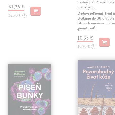
trestných činů, obětí kata
31,26 €
ztracených…
Dodávateľ nemá titul n
32,90 €
?
Dodanie do 30 dní, pri 
tituloch nevieme dodan
garantovať.
10,38 €
10,70 €
?