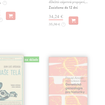
důležitá vzájemná propojení,…
e
?
Zasielame do 12 dní
€
34,24 €
?
35,30 €
?
na sklade