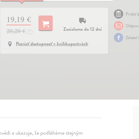
Pridať d
19,19 €
Odporu
Zasielame do 12 dní
20,20 €
?
Zdielať
Pozrieť dostupnosť v kníhkupectvách
povědi a ukazuje, že podléháme stejným