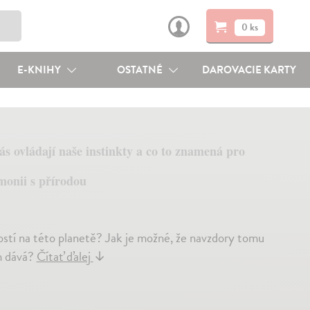
0 ks
E-KNIHY
OSTATNÉ
DAROVACIE KARTY
ás ovládají naše instinkty a co to znamená pro
rmonii s přírodou
tostí na této planetě? Jak je možné, že navzdory tomu
ám dává?
Čítať ďalej
↓