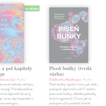
na sklade
a pol kapitoly
Píseň buňky (tvrdá
gu
väzba)
eldman Lisa
| Kniha
Siddhartha Mukherjee
| Kniha
ste sa už niekedy nad tým,
Píseň buňky vypráví o tom, jak vědci
 mozog? Pravdepodobne
postupně objevovali a od 17. století i
rávna odpoveď vás asi aj
pozorovali buňky, základní jednotky
í: na to, aby hospodáril s
živých organismů. O tom, jak se
snou energiou.
postupně učili poznávat životně