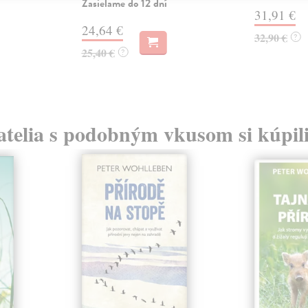
Zasielame do 12 dní
31,91 €
24,64 €
32,90 €
?
25,40 €
?
atelia s podobným vkusom si kúpili