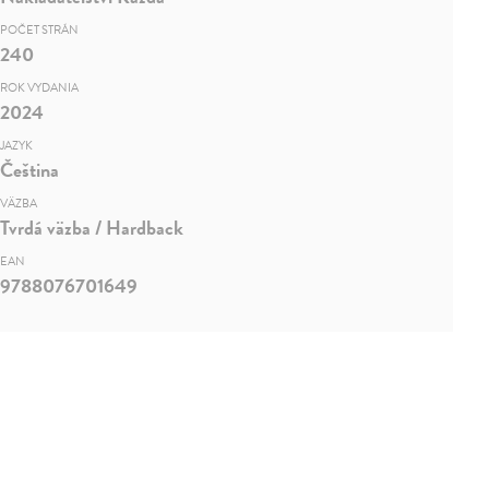
POČET STRÁN
240
ROK VYDANIA
2024
JAZYK
Čeština
VÄZBA
Tvrdá väzba / Hardback
EAN
9788076701649