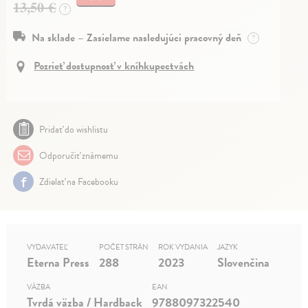
13,50 €
?
Na sklade – Zasielame nasledujúci pracovný deň
?
Pozrieť dostupnosť v kníhkupectvách
Pridať do wishlistu
Odporučiť známemu
Zdielať na Facebooku
VYDAVATEĽ
POČET STRÁN
ROK VYDANIA
JAZYK
Eterna Press
288
2023
Slovenčina
VÄZBA
EAN
Tvrdá väzba / Hardback
9788097322540