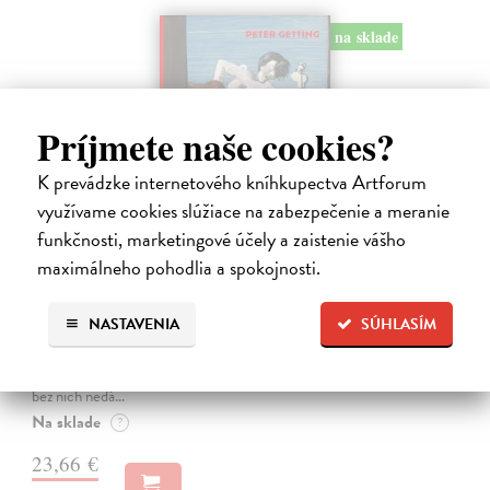
na sklade
Príjmete naše cookies?
K prevádzke internetového kníhkupectva Artforum
využívame cookies slúžiace na zabezpečenie a meranie
funkčnosti, marketingové účely a zaistenie vášho
maximálneho pohodlia a spokojnosti.
Studne mútne
Getting Peter
| Kniha
NASTAVENIA
SÚHLASÍM
Sú ikonickými postavami našej kultúry. Postavili im sochy a
pomenovali po nich ulice, majú svoje nespochybniteľné miesto v
lexikónoch literatúry aj učebniciach, slovenské moderné umenie sa
bez nich nedá…
Na sklade
?
23,66 €