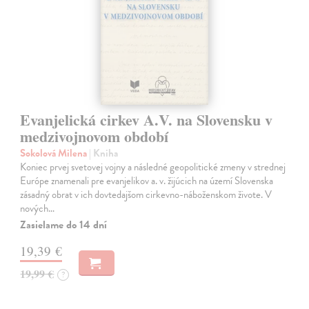
Evanjelická cirkev A.V. na Slovensku v
medzivojnovom období
Sokolová Milena
| Kniha
Koniec prvej svetovej vojny a následné geopolitické zmeny v strednej
Európe znamenali pre evanjelikov a. v. žijúcich na území Slovenska
zásadný obrat v ich dovtedajšom cirkevno-náboženskom živote. V
nových…
Zasielame do 14 dní
19,39 €
19,99 €
?