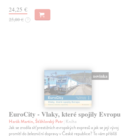
24,25 €
25,00 €
?
novinka
EuroCity - Vlaky, které spojily Evropu
Harák Martin, Šťáhlavský Petr
| Kniha
Jak se zrodila síť prestižních evropských expresů a jak se její vývoj
promítl do železniční dopravy v České republice? To vám přiblíží