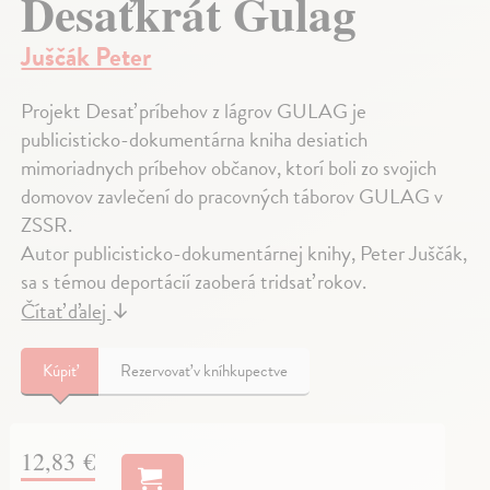
Desaťkrát Gulag
Juščák Peter
Projekt Desať príbehov z lágrov GULAG je
publicisticko-dokumentárna kniha desiatich
mimoriadnych príbehov občanov, ktorí boli zo svojich
domovov zavlečení do pracovných táborov GULAG v
ZSSR.
Autor publicisticko-dokumentárnej knihy, Peter Juščák,
sa s témou deportácií zaoberá tridsať rokov.
Čítať ďalej
↓
Kúpiť
Rezervovať v kníhkupectve
12,83 €