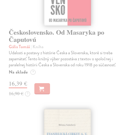
Československo. Od Masaryka po
Čaputovú
Gális Tomáš
| Kniha
Udalosti a postavy z histórie Česka a Slovenska, ktoré si treba
zapamätať. Tento knižný výber pozostáva z textov o spoločnej i
paralelnej histórii Česka a Slovenska od roku 1918 po súčasnosť.
Na sklade
?
16,39 €
16,90 €
?