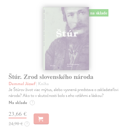
na sklade
Štúr. Zrod slovenského národa
Demmel József
| Kniha
Je Štúrov život viac mýtus, alebo vysnená predstava o zakladateľovi
národa? Ako to v skutočnosti bolo s eho vzťahmi a láskou?
Na sklade
?
23,66 €
24,90 €
?