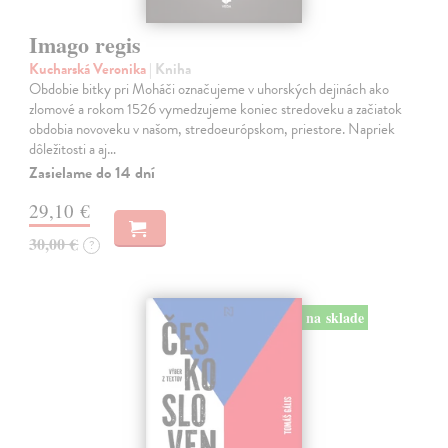
Imago regis
Kucharská Veronika
| Kniha
Obdobie bitky pri Moháči označujeme v uhorských dejinách ako
zlomové a rokom 1526 vymedzujeme koniec stredoveku a začiatok
obdobia novoveku v našom, stredoeurópskom, priestore. Napriek
dôležitosti a aj…
Zasielame do 14 dní
29,10 €
30,00 €
?
na sklade