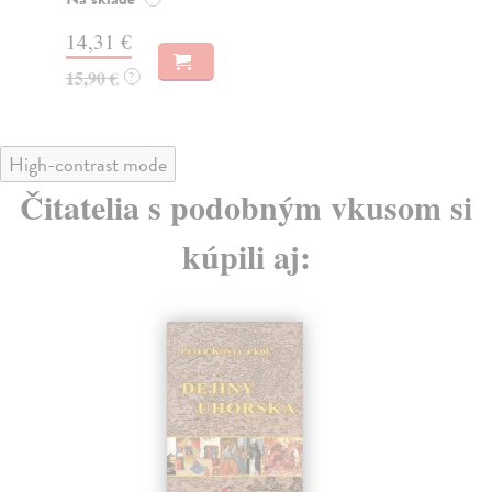
16
14,31 €
15,90 €
?
High-contrast mode
Čitatelia s podobným vkusom si
kúpili aj: