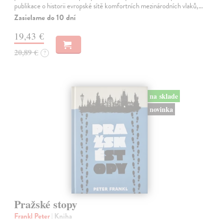
publikace o historii evropské sítě komfortních mezinárodních vlaků,…
Zasielame do 10 dní
19,43 €
20,89 €
?
na sklade
novinka
Pražské stopy
Frankl Peter
| Kniha