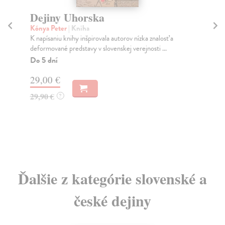
Dejiny Uhorska
Kónya Peter
| Kniha
S
K napísaniu knihy inšpirovala autorov nízka znalosť a
So
deformované predstavy v slovenskej verejnosti ...
Nov
Do 5 dní
rev
...
29,00 €
29,90 €
?
9,
Ďalšie z kategórie slovenské a
české dejiny