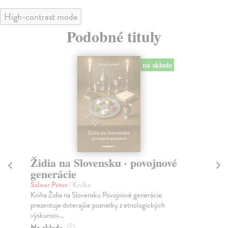
High-contrast mode
Podobné tituly
na sklade
Židia na Slovensku · povojnové
Sl
generácie
Po
Tre
Salner Peter
| Kniha
odr
Kniha Židia na Slovensku Povojnové generácie
prezentuje doterajšie poznatky z etnologických
Za
výskumov...
15
Na sklade
?