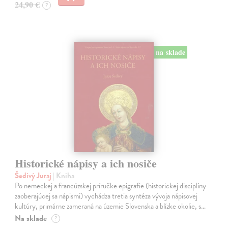
24,90 €
?
na sklade
Historické nápisy a ich nosiče
Šedivý Juraj
| Kniha
Po nemeckej a francúzskej príručke epigrafie (historickej disciplíny
zaoberajúcej sa nápismi) vychádza tretia syntéza vývoja nápisovej
kultúry, primárne zameraná na územie Slovenska a blízke okolie, s…
Na sklade
?