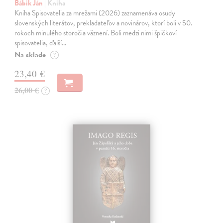
Bábik Ján
| Kniha
Kniha Spisovatelia za mrežami (2026) zaznamenáva osudy
slovenských literátov, prekladateľov a novinárov, ktorí boli v 50.
rokoch minulého storočia väznení. Boli medzi nimi špičkoví
spisovatelia, ďalší…
Na sklade
?
23,40 €
26,00 €
?