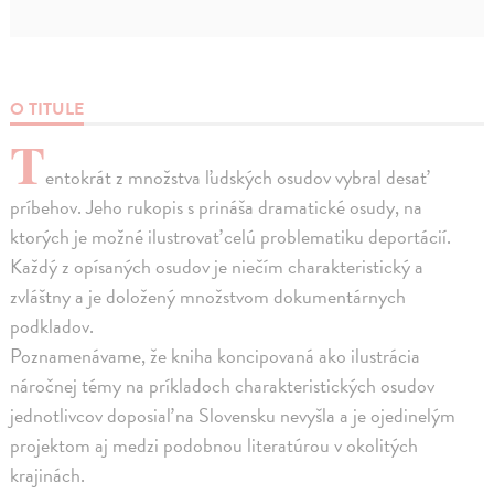
O TITULE
T
entokrát z množstva ľudských osudov vybral desať
príbehov. Jeho rukopis s prináša dramatické osudy, na
ktorých je možné ilustrovať celú problematiku deportácií.
Každý z opísaných osudov je niečím charakteristický a
zvláštny a je doložený množstvom dokumentárnych
podkladov.
Poznamenávame, že kniha koncipovaná ako ilustrácia
náročnej témy na príkladoch charakteristických osudov
jednotlivcov doposiaľ na Slovensku nevyšla a je ojedinelým
projektom aj medzi podobnou literatúrou v okolitých
krajinách.