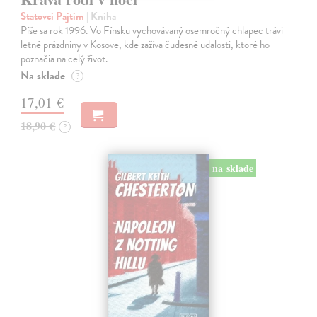
Statovci Pajtim
| Kniha
Píše sa rok 1996. Vo Fínsku vychovávaný osemročný chlapec trávi
letné prázdniny v Kosove, kde zažíva čudesné udalosti, ktoré ho
poznačia na celý život.
Na sklade
?
17,01 €
18,90 €
?
na sklade