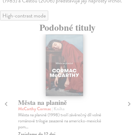
(1985) a Cestou (2006) představuje její naprostý vrchol.
High-contrast mode
Podobné tituly
Města na planině
Mě
McCarthy Cormac
| Kniha
Mu
Města na planině (1998) tvoří závěrečný díl volné
Ty 
románové trilogie zasazené na americko-mexické
jeh
pom...
Na
Zasielame do 12 dní