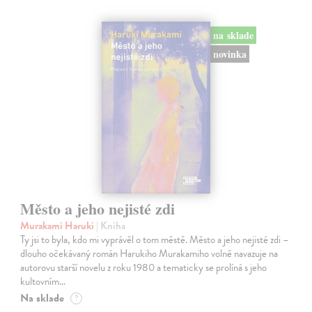
na sklade
novinka
Město a jeho nejisté zdi
Murakami Haruki
| Kniha
Ty jsi to byla, kdo mi vyprávěl o tom městě. Město a jeho nejisté zdi –
dlouho očekávaný román Harukiho Murakamiho volně navazuje na
autorovu starší novelu z roku 1980 a tematicky se prolíná s jeho
kultovním…
Na sklade
?