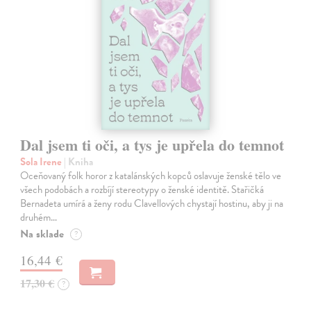
Dal jsem ti oči, a tys je upřela do temnot
Sola Irene
| Kniha
Oceňovaný folk horor z katalánských kopců oslavuje ženské tělo ve
všech podobách a rozbíjí stereotypy o ženské identitě. Stařičká
Bernadeta umírá a ženy rodu Clavellových chystají hostinu, aby ji na
druhém…
Na sklade
?
16,44 €
17,30 €
?