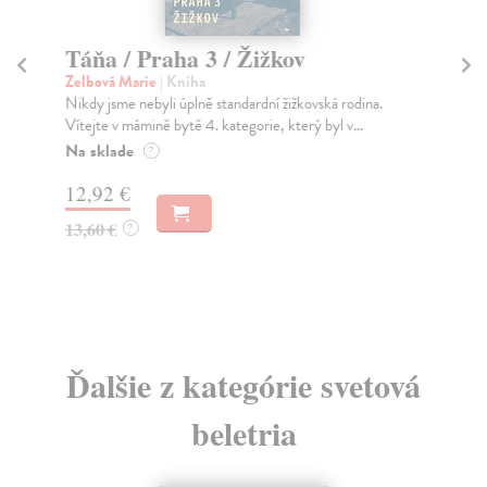
Táňa / Praha 3 / Žižkov
C
Zelbová Marie
| Kniha
Sk
Nikdy jsme nebyli úplně standardní žižkovská rodina.
Pov
Vítejte v mámině bytě 4. kategorie, který byl v...
pov
Na sklade
Na
?
12,92 €
13
13,60 €
14
?
Ďalšie z kategórie svetová
beletria