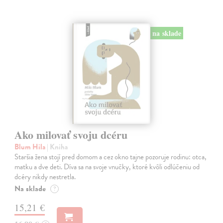
na sklade
Ako milovať svoju dcéru
Blum Hila
| Kniha
Staršia žena stojí pred domom a cez okno tajne pozoruje rodinu: otca,
matku a dve deti. Díva sa na svoje vnučky, ktoré kvôli odlúčeniu od
dcéry nikdy nestretla.
Na sklade
?
15,21 €