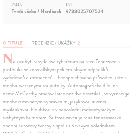
VÄZBA
EAN
Tvrdá väzba / Hardback
9788025707524
O TITULE
RECENZIE / UKÁŽKY
2
N
a živobytí si vydělává rybařením na řece Tennessee a
protlouká se knoxvillským peklem plným odpadlíků,
vyděděnců a zatracenců – bez spolehlivého průvodce, zato s
mnoha svéráznými souputníky. Autobiografické dílo, na
němž McCarthy pracoval více než dvě desetiletí, se vyznačuje
mnohovrstevnatým vyprávěním, jazykovou invencí,
myšlenkovou hloubkou a v neposlední řaděnetypickým
svébytným humorem. Suttree završuje rané tenneeseeské
období autorovy tvorby a spolu s Krvavým poledníkem