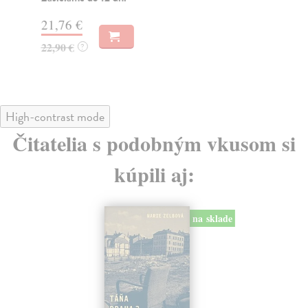
30
21,76 €
32
22,90 €
?
High-contrast mode
Čitatelia s podobným vkusom si
kúpili aj:
na sklade