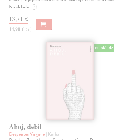
Na sklade
?
13,71 €
14,90 €
?
na sklade
Ahoj, debil
Despentes Virginie
| Kniha