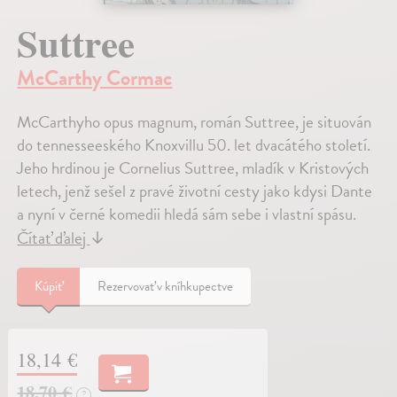
Suttree
McCarthy Cormac
McCarthyho opus magnum, román Suttree, je situován
do tennesseeského Knoxvillu 50. let dvacátého století.
Jeho hrdinou je Cornelius Suttree, mladík v Kristových
letech, jenž sešel z pravé životní cesty jako kdysi Dante
a nyní v černé komedii hledá sám sebe i vlastní spásu.
Čítať ďalej
↓
Kúpiť
Rezervovať v kníhkupectve
18,14 €
18,70 €
?