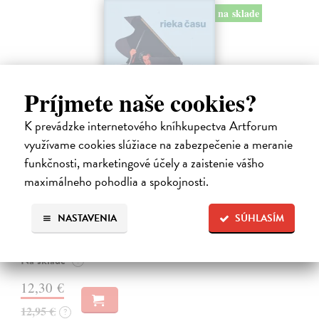
na sklade
Príjmete naše cookies?
K prevádzke internetového kníhkupectva Artforum
využívame cookies slúžiace na zabezpečenie a meranie
funkčnosti, marketingové účely a zaistenie vášho
Rieka času
maximálneho pohodlia a spokojnosti.
Mercier Pascal
| Kniha
Pascal Mercier bol vždy majstrom filozofického rozprávania. Romány
NASTAVENIA
SÚHLASÍM
Nočný vlak do Lisabonu či Váha slov podnietili milióny čitateľov k
zamysleniu sa nad veľkými témami, ako sú identita, sloboda, čas či…
Na sklade
?
12,30 €
12,95 €
?