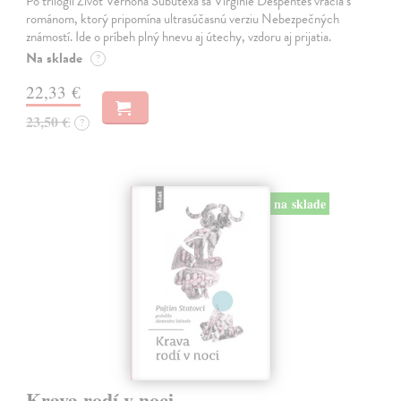
Po trilógii Život Vernona Subutexa sa Virginie Despentes vracia s
románom, ktorý pripomína ultrasúčasnú verziu Nebezpečných
známostí. Ide o príbeh plný hnevu aj útechy, vzdoru aj prijatia.
Na sklade
?
22,33 €
23,50 €
?
na sklade
Krava rodí v noci