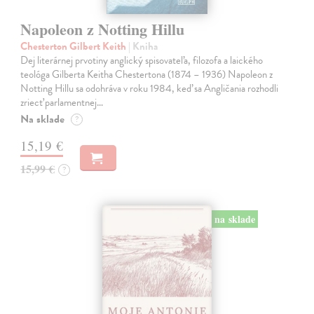
Napoleon z Notting Hillu
Chesterton Gilbert Keith
| Kniha
Dej literárnej prvotiny anglický spisovateľa, filozofa a laického
teológa Gilberta Keitha Chestertona (1874 – 1936) Napoleon z
Notting Hillu sa odohráva v roku 1984, keď sa Angličania rozhodli
zriecť parlamentnej…
Na sklade
?
15,19 €
15,99 €
?
na sklade