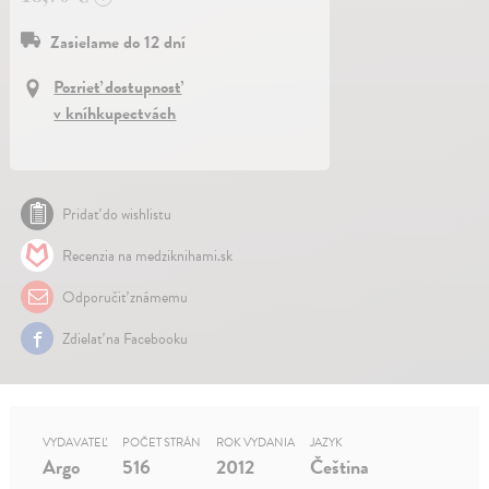
Zasielame do 12 dní
Pozrieť dostupnosť
v kníhkupectvách
Pridať do wishlistu
Recenzia na medziknihami.sk
Odporučiť známemu
Zdielať na Facebooku
VYDAVATEĽ
POČET STRÁN
ROK VYDANIA
JAZYK
Argo
516
2012
Čeština