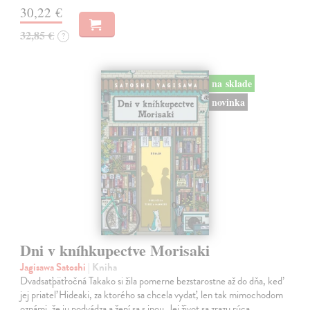
30,22 €
32,85 €
?
na sklade
novinka
Dni v kníhkupectve Morisaki
Jagisawa Satoshi
| Kniha
Dvadsaťpäťročná Takako si žila pomerne bezstarostne až do dňa, keď
jej priateľ Hideaki, za ktorého sa chcela vydať, len tak mimochodom
oznámi, že ju podvádza a žení sa s inou. Jej život sa zrazu rúca.