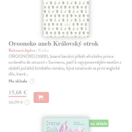
Oroonoko aneb Královský otrok
Behnová Aphra
| Kniha
OROONOKO (1688), bizarní barokní příběh afrického prince
uvrženého do otroctví v Surinamu, patří k nejvýznamnějším textům z
období počátků britského románu, bývá označován za první anglické
dílo, které…
Na sklade
?
15,68 €
16,50 €
?
na sklade