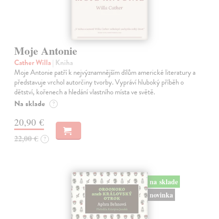
Moje Antonie
Cather Willa
| Kniha
Moje Antonie patří k nejvýznamnějším dílům americké literatury a
představuje vrchol autorčiny tvorby. Vypráví hluboký příběh o
dětství, kořenech a hledání vlastního místa ve světě.
Na sklade
?
20,90 €
22,00 €
?
na sklade
novinka