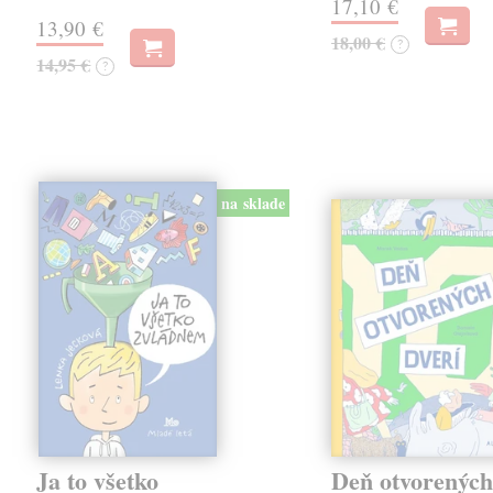
17,10 €
13,90 €
18,00 €
?
14,95 €
?
na sklade
Ja to všetko
Deň otvorených