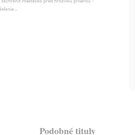
ť zachrániť mestečko pred hrozivou príšerou -
elania...
Podobné tituly