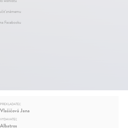
do wishlistu
čiť známemu
 na Facebooku
PREKLADATEĽ
Vlašičová Jana
VYDAVATEĽ
Albatros