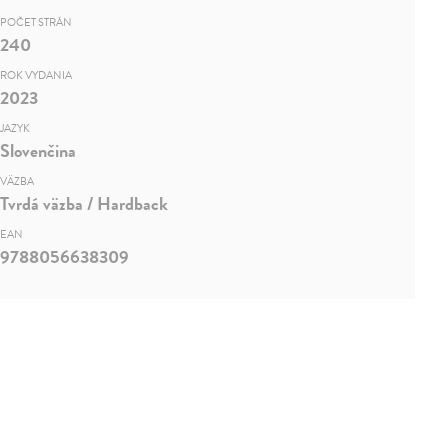
POČET STRÁN
240
ROK VYDANIA
2023
JAZYK
Slovenčina
VÄZBA
Tvrdá väzba / Hardback
EAN
9788056638309