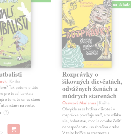
na sklade
utbalisti
Rozprávky o
šikovných dievčatách,
arek
| Kniha
odvážnych ženách a
alom? Tak potom je táto
ne pre teba! Lenka a
múdrych starenách
jú o tom, že sa raz stanú
Oravcová Marianna
| Kniha
futbalistami na svete.
Obvykle sa za hrdinu v živote i v
e
?
rozprávke považuje muž, a to vďaka
sile, bohatstvu, moci a odvahe čeliť
€
nebezpečenstvu so zbraňou v ruke.
V tejto knižke sa stretnete s