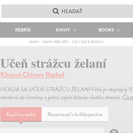
REBRÍK
KNIHY
BOOKS
KNIHY
-
KNIHY PRE DETI
-
OD 7 DO 9 ROKOV
Učeň strážcu želaní
Khoová Chivers Rachel
HĽADÁ SA UČEŇ STRÁŽCU ŽELANÍ Félix je obyčajný 10-roč
vhodená do fontány a jedno tajné želanie všetko zmenia.
Číta
Kúpiť
na webe
Rezervovať v kníhkupectve