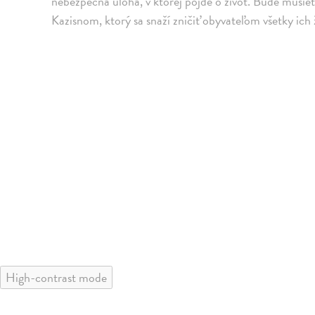
nebezpečná úloha, v ktorej pôjde o život. Bude musie
Kazisnom, ktorý sa snaží zničiť obyvateľom všetky ich ž
High-contrast mode