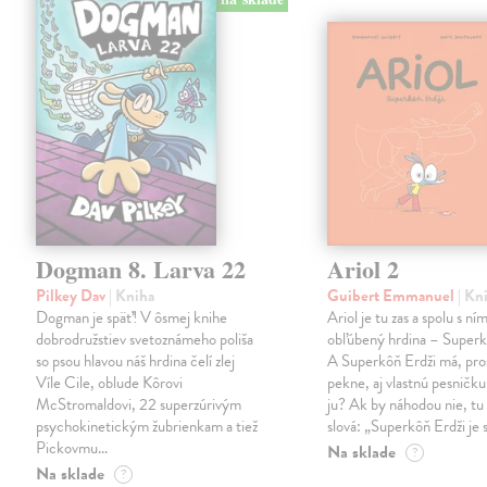
Dogman 8. Larva 22
Ariol 2
Pilkey Dav
| Kniha
Guibert Emmanuel
| Kn
Dogman je späť! V ôsmej knihe
Ariol je tu zas a spolu s ním
dobrodružstiev svetoznámeho poliša
obľúbený hrdina – Superk
so psou hlavou náš hrdina čelí zlej
A Superkôň Erdži má, pro
Víle Cile, oblude Kôrovi
pekne, aj vlastnú pesničk
McStromaldovi, 22 superzúrivým
ju? Ak by náhodou nie, tu 
psychokinetickým žubrienkam a tiež
slová: „Superkôň Erdži je
Pickovmu…
Na sklade
?
Na sklade
?