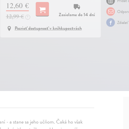
Pridať 
12,60 €
Odporu
Zasielame do 14 dní
12,99 €
?
Zdielať
Pozrieť dostupnosť v kníhkupectvách
ní - a stane sa jeho učňom. Čaká ho však