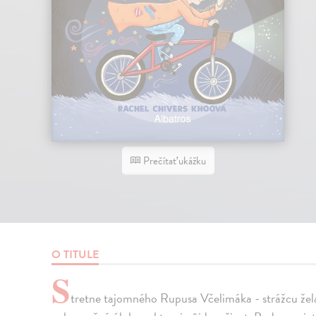
Prečítať ukážku
O TITULE
S
tretne tajomného Rupusa Včelimáka - strážcu žela