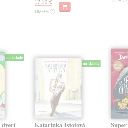
17,10 €
18,00 €
?
na sklade
na sklade
 dverí
Katarínka Istotová
Super