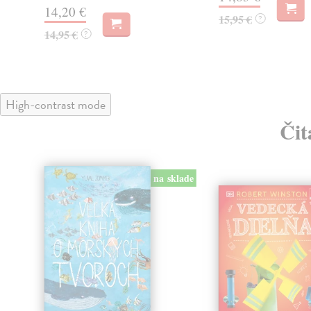
14,20 €
15,95 €
?
14,95 €
?
High-contrast mode
Čit
klade
na sklade