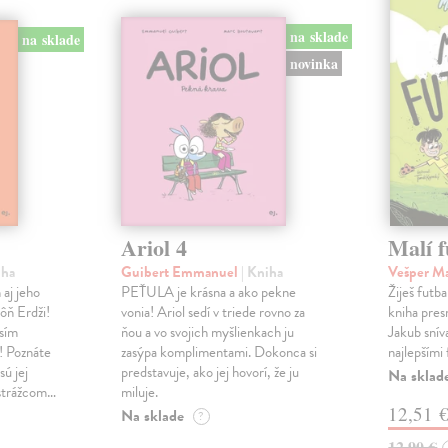
na sklade
na sklade
novinka
Ariol 4
Malí f
iha
Guibert Emmanuel
| Kniha
Vešper M
 aj jeho
PEŤULA je krásna a ako pekne
Žiješ futb
ôň Erdži!
vonia! Ariol sedí v triede rovno za
kniha pres
sím
ňou a vo svojich myšlienkach ju
Jakub sníva
u! Poznáte
zasýpa komplimentami. Dokonca si
najlepšími 
sú jej
predstavuje, ako jej hovorí, že ju
Na sklad
 strážcom…
miluje.
12,51 
Na sklade
?
12,90 €