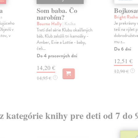
a
Som baba. Čo
Bojkosa
narobím?
ha
Bright Rach
ušujúceho
Je prekrásny 
Bourne Holly
| Kniha
bjavíš v
teší na výlet 
Tretí diel série Klubu okašľaných
tov, v
dobrodružstva
báb. Klub založili tri kamošky -
mu z...
Amber, Evie a Lottie - baby,
čeli...
Do 6 dní
Do 4 pracovných dní
12,51 €
14,20 €
12,90 €
?
14,95 €
?
 z kategórie knihy pre deti od 7 do 