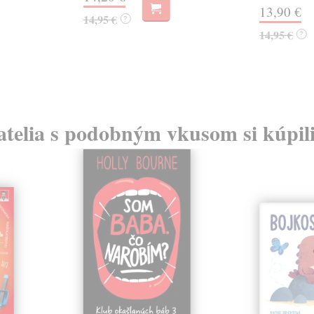
13,90 €
14,95 €
?
14,95 €
?
atelia s podobným vkusom si kúpili