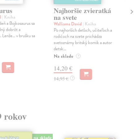
urus
Najhoršie zvieratká
M
na svete
el
| Kniha
Wal
deň a Bojkosaurus sa
Sve
Walliams David
| Kniha
plný dobrôt a
dets
Po najhorších deťoch, učiteľoch a
. Lenže… v brušku sa
Wall
rodičoch na svete prichádza
kráľ
svetoznámy britský komik a autor
detsk...
Na 
Na sklade
?
14
14,20 €
14,
14,95 €
?
9 rokov
na sklade