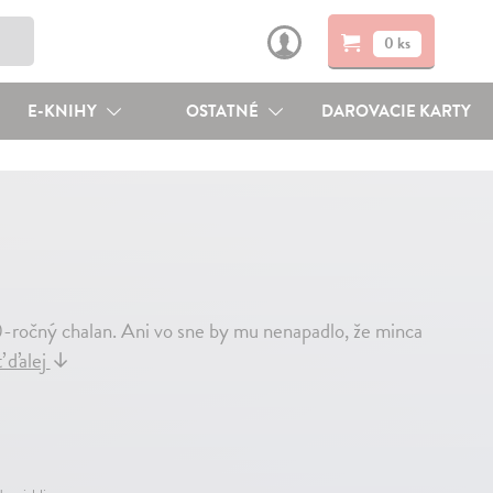
0 ks
E-KNIHY
OSTATNÉ
DAROVACIE KARTY
ný chalan. Ani vo sne by mu nenapadlo, že minca
ť ďalej
↓