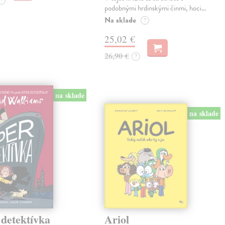
?
podobnými hrdinskými činmi, hoci…
Na sklade
?
25,02 €
26,90 €
?
na sklade
na sklade
 detektívka
Ariol