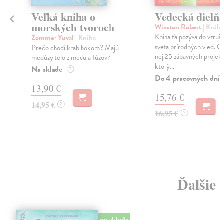
Veľká kniha o
Vedecká dielň
morských tvoroch
Winston Robert
| Kni
Kniha ťa pozýva do vzr
Zommer Yuval
| Kniha
sveta prírodných vied. O
Prečo chodí krab bokom? Majú
nej 25 zábavných projek
medúzy telo z medu a fúzov?
ktorý...
Na sklade
?
Do 4 pracovných dní
13,90 €
15,76 €
14,95 €
?
16,95 €
?
Ďalšie
na sklade