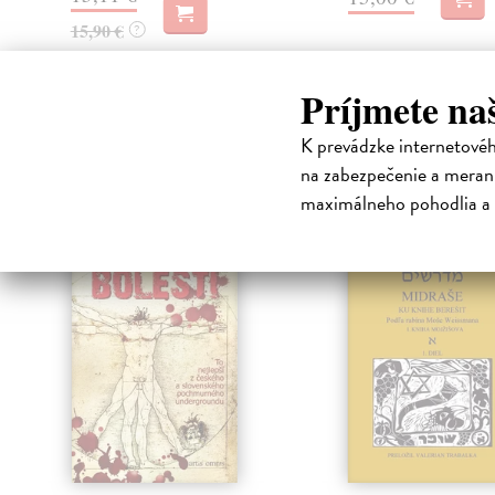
15,90 €
?
Príjmete na
High-contrast mode
K prevádzke internetové
Čit
na zabezpečenie a merani
maximálneho pohodlia a 
na sklade
klade