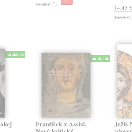
15,00 €
?
14,45 
14,90 €
na sklade
na sklade
jakej
František z Assisi.
Ježiš 
Nový kritický
(slove