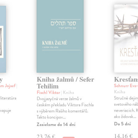
y
Kniha žalmů / Sefer
Kresťan
Tehilim
am Jojsef
|
Schnurr Eva-
Kniha
Fischl Viktor
| Kniha
literatúra
Stručné dejin
Dvojjazyčná verze žalmů v
svetového náb
českém překladu Viktora Fischla
kvapuje
neveriacich. 
s výběrem Rašiho komentářů.
ako židovsk...
Takto koncipov...
Do 5 dní
Zasielame do 14 dní
14,16 €
23,76 €