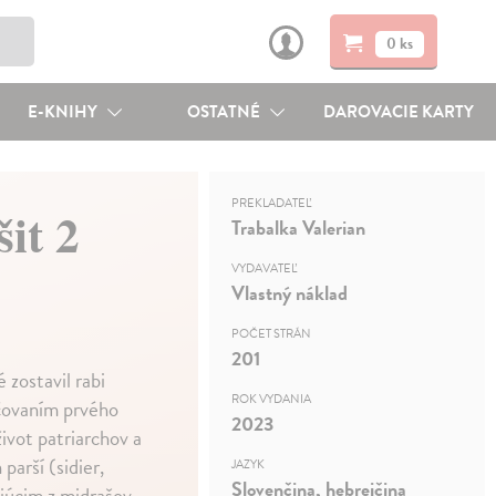
0 ks
E-KNIHY
OSTATNÉ
DAROVACIE KARTY
PREKLADATEĽ
it 2
Trabalka Valerian
VYDAVATEĽ
Vlastný náklad
POČET STRÁN
201
 zostavil rabi
ROK VYDANIA
ačovaním prvého
2023
ivot patriarchov a
arší (sidier,
JAZYK
Slovenčina, hebrejčina
júcim z midrašov,