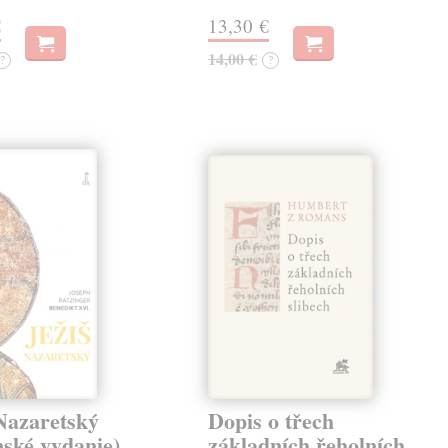
€
13,30 €
14,00 €
?
?
Nazaretský
Dopis o třech
nské vydanie)
základních řeholních