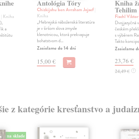
knihe
Antológia Tóry
Kniha ž
Tehilim
Chizkijahu ben Avraham Jojsef
|
Kniha
)
| Kniha
Fischl Vikto
„Hebrejská náboženská literatúra
),
Dvojjazyčná v
je v širšom slova zmysle
ik a
českém překla
klenotnicou, ktorá prekvapuje
nštitútu
s výběrem Ra
bohatstvom d...
Takto koncipov
Zasielame do 14 dní
Zasielame d
23,76 €
15,00 €
24,49 €
?
šie z kategórie kresťanstvo a judai
na sklade