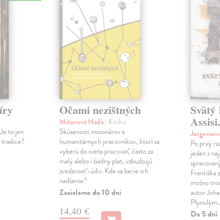
íry
Očami nezištných
Svätý 
Assisi
Mitanová Naďa
| Kniha
Je to jen
Skúsenosti misionárov a
Jorgense
í tradice?
humanitárnych pracovníkov, ktorí sa
Po prvý ra
vyberú do sveta pracovať, často za
jeden z na
malý alebo i žiadny plat, vzbudzujú
spracovaný
zvedavosť i údiv. Kde sa berie ich
Františka z
nadšenie?
možno tro
Zasielame do 10 dní
autor Joha
Plynulým
14,40 €
Do 5 dní