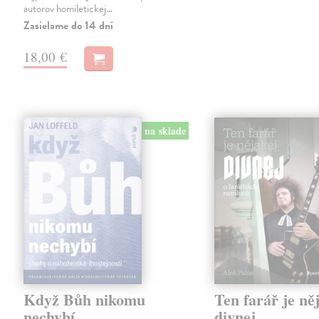
autorov homiletickej…
Zasielame do 14 dní
18,00 €
na sklade
Když Bůh nikomu
Ten farář je ně
nechybí
divnej