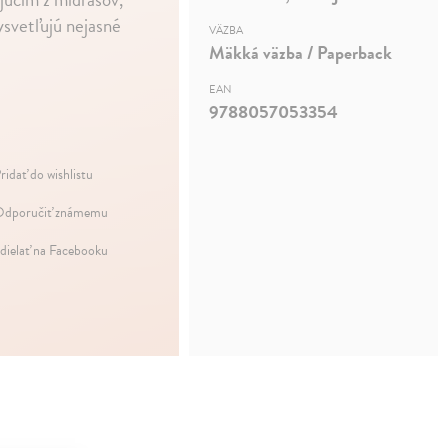
ysvetľujú nejasné
VÄZBA
Mäkká väzba / Paperback
EAN
9788057053354
ridať do wishlistu
dporučiť známemu
dielať na Facebooku