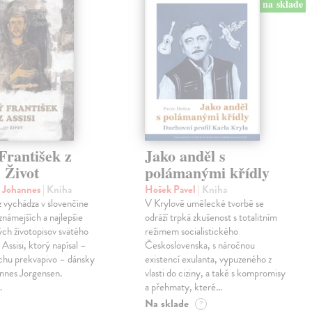
na sklade
František z
Jako anděl s
. Život
polámanými křídly
n Johannes
| Kniha
Hošek Pavel
| Kniha
z vychádza v slovenčine
V Krylově umělecké tvorbě se
jznámejších a najlepšie
odráží trpká zkušenost s totalitním
ch životopisov svätého
režimem socialistického
 Assisi, ktorý napísal –
Československa, s náročnou
chu prekvapivo – dánsky
existencí exulanta, vypuzeného z
nnes Jorgensen.
vlasti do ciziny, a také s kompromisy
…
a přehmaty, které…
Na sklade
?