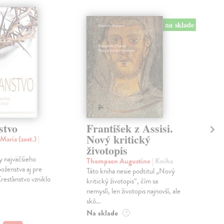
na sklade
stvo
František z Assisi.
Sv
Nový kritický
As
Maria (zost.)
|
životopis
Jor
y najväčšieho
Po p
Thompson Augustine
| Kniha
oženstva aj pre
jede
Táto kniha nesie podtitul „Nový
Kresťanstvo vzniklo
spr
kritický životopis“, čím sa
svät
nemyslí, len životopis najnovší, ale
skô...
Do 
Na sklade
?
14