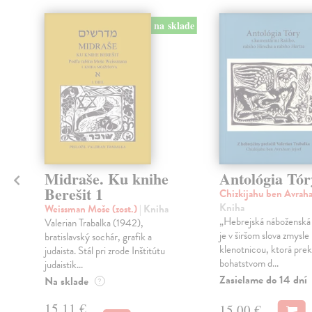
klade
na sklade
Midraše. Ku knihe
Antológia Tór
Berešit 1
Chizkijahu ben Avrah
Kniha
Weissman Moše (zost.)
| Kniha
„Hebrejská náboženská 
Valerian Trabalka (1942),
je v širšom slova zmysle
bratislavský sochár, grafik a
klenotnicou, ktorá pre
judaista. Stál pri zrode Inštitútu
bohatstvom d...
judaistik...
Zasielame do 14 dní
Na sklade
?
15,11 €
15,00 €