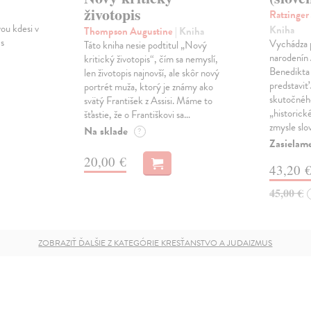
životopis
Ratzinger
ou kdesi v
Kniha
Thompson Augustine
| Kniha
 s
Vychádza pr
Táto kniha nesie podtitul „Nový
narodenín
kritický životopis“, čím sa nemyslí,
Benedikta
len životopis najnovší, ale skôr nový
predstaviť 
portrét muža, ktorý je známy ako
skutočného
svätý František z Assisi. Máme to
„historick
šťastie, že o Františkovi sa…
zmysle slo
Na sklade
?
Zasielam
20,00 €
43,20 
45,00 €
ZOBRAZIŤ ĎALŠIE Z KATEGÓRIE KRESŤANSTVO A JUDAIZMUS