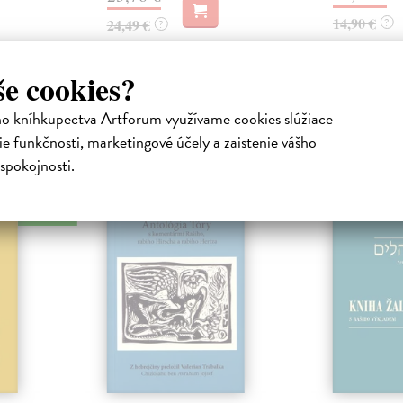
14,90 €
24,49 €
?
?
še cookies?
ho kníhkupectva Artforum využívame cookies slúžiace
atelia s podobným vkusom si kúpili
e funkčnosti, marketingové účely a zaistenie vášho
spokojnosti.
na sklade