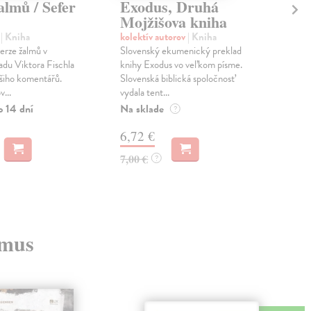
almů / Sefer
Exodus, Druhá
Ke
Mojžišova kniha
za
r
| Kniha
kolektív autorov
| Kniha
Bibl
erze žalmů v
Slovenský ekumenický preklad
Malá
du Viktora Fischla
knihy Exodus vo veľkom písme.
„Zla
šiho komentářů.
Slovenská biblická spoločnosť
pevn
...
vydala tent...
to o
o 14 dní
Na sklade
Zas
?
6,72 €
0,
7,00 €
0,7
?
zmus