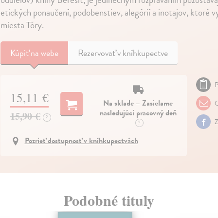
etických ponaučení, podobenstiev, alegórií a inotajov, ktoré v
miesta Tóry.
Kúpiť
na webe
Rezervovať v kníhkupectve
P
15,11 €
Na sklade – Zasielame
O
nasledujúci pracovný deň
15,90 €
?
Z
?
Pozrieť dostupnosť v kníhkupectvách
Podobné tituly