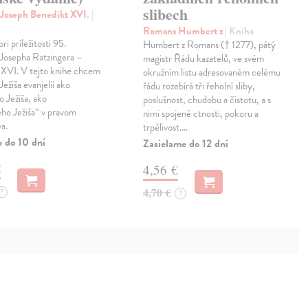
slibech
 Joseph Benedikt XVI.
|
Romans Humbert z
| Kniha
i príležitosti 95.
Humbert z Romans († 1277), pátý
 Josepha Ratzingera –
magistr Řádu kazatelů, ve svém
 XVI. V tejto knihe chcem
okružním listu adresovaném celému
Ježiša evanjelií ako
řádu rozebírá tři řeholní sliby,
 Ježiša, ako
poslušnost, chudobu a čistotu, a s
ého Ježiša“ v pravom
nimi spojené ctnosti, pokoru a
va.
trpělivost.…
e do 10 dní
Zasielame do 12 dní
€
4,56 €
4,70 €
?
?