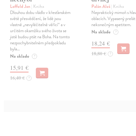
Loffeld Jan
| Kniha
Palán Aleš
| Kniha
Dlouhou dobu vládlo v křesťanském
Nepraktický mimoň s hlav
světě přesvědčení, že lidé jsou
oblacích. Vypasený prelát
vlastně „nevyléčitelně věřící“ a v
nekonečným apetitem.
určitém okamžiku svého života se
Na sklade
?
jistě budou ptát na Boha. Na tomto
nezpochybnitelném předpokladu
18,24 €
byla…
18,80 €
?
Na sklade
?
15,91 €
16,40 €
?