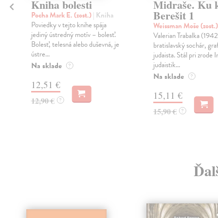
Kniha bolesti
Midraše. Ku 
Berešit 1
Pocha Mark E. (zost.)
| Kniha
Poviedky v tejto knihe spája
Weissman Moše (zost.
jediný ústredný motív – bolesť.
Valerian Trabalka (1942
Bolesť, telesná alebo duševná, je
bratislavský sochár, graf
ústre...
a
judaista. Stál pri zrode I
judaistik...
Na sklade
?
Na sklade
?
12,51 €
15,11 €
12,90 €
?
15,90 €
?
Ďal