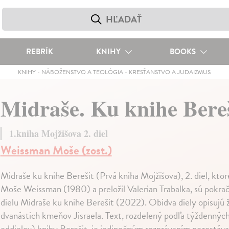
REBRÍK
KNIHY
BOOKS
KNIHY
-
NÁBOŽENSTVO A TEOLÓGIA
-
KRESŤANSTVO A JUDAIZMUS
Midraše. Ku knihe Bereš
1.kniha Mojžišova 2. diel
Weissman Moše (zost.)
Midraše ku knihe Berešit (Prvá kniha Mojžišova), 2. diel, ktoré
Moše Weissman (1980) a preložil Valerian Trabalka, sú pokr
dielu Midraše ku knihe Berešit (2022). Obidva diely opisujú ž
dvanástich kmeňov Jisraela. Text, rozdelený podľa týždenných p
oddielov) knihy Berešit, je jedinečným rozprávaním pozostáva