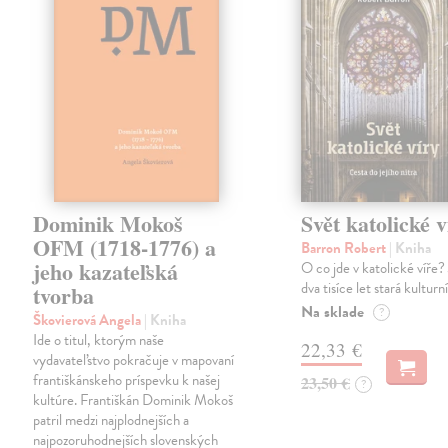
Dominik Mokoš
Svět katolické v
OFM (1718-1776) a
Barron Robert
| Kniha
jeho kazateľská
O co jde v katolické víře? 
dva tisíce let stará kulturn
tvorba
Na sklade
?
Škovierová Angela
| Kniha
Ide o titul, ktorým naše
22,33 €
vydavateľstvo pokračuje v mapovaní
františkánskeho príspevku k našej
23,50 €
?
kultúre. Františkán Dominik Mokoš
patril medzi najplodnejších a
najpozoruhodnejších slovenských