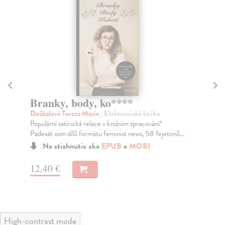
Branky, body, ko****
Vl
Dočkalová Tereza Marie
| Elektronická kniha
Lus
Populární satirická relace v knižním zpracování!
Uni
Padesát osm dílů formátu feminist news, 58 fejetonů...
roz
Na stiahnutie ako
EPUB
a
MOBI
12,40 €
11
High-contrast mode