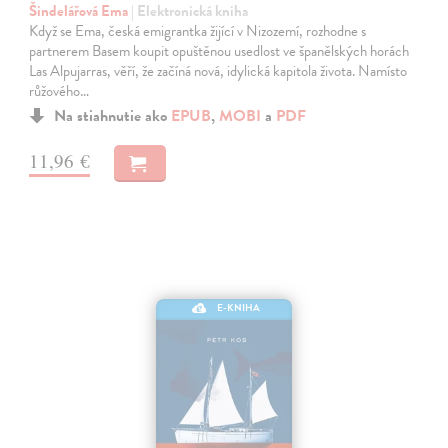
Šindelářová Ema
| Elektronická kniha
Když se Ema, česká emigrantka žijící v Nizozemí, rozhodne s
partnerem Basem koupit opuštěnou usedlost ve španělských horách
Las Alpujarras, věří, že začíná nová, idylická kapitola života. Namísto
růžového…
Na stiahnutie ako
EPUB
,
MOBI
a
PDF
11,96 €
E-KNIHA