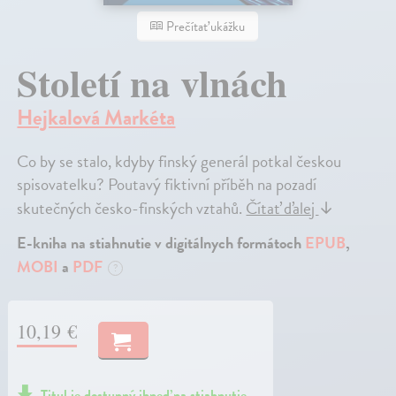
Prečítať ukážku
Století na vlnách
Hejkalová Markéta
Co by se stalo, kdyby finský generál potkal českou
spisovatelku? Poutavý fiktivní příběh na pozadí
skutečných česko-finských vztahů.
Čítať ďalej
↓
E-kniha na stiahnutie v digitálnych formátoch
EPUB
,
MOBI
a
PDF
?
10,19 €
Titul je dostupný ihneď na stiahnutie