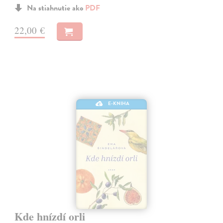
Na stiahnutie ako
PDF
22,00 €
E-KNIHA
Kde hnízdí orli