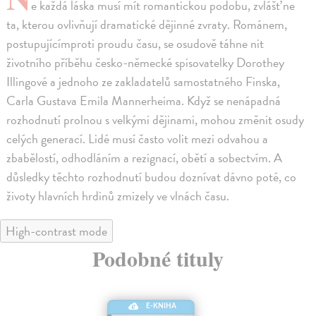
e každá láska musí mít romantickou podobu, zvlášť ne
ta, kterou ovlivňují dramatické dějinné zvraty. Románem,
postupujícímproti proudu času, se osudově táhne nit
životního příběhu česko-německé spisovatelky Dorothey
Illingové a jednoho ze zakladatelů samostatného Finska,
Carla Gustava Emila Mannerheima. Když se nenápadná
rozhodnutí prolnou s velkými dějinami, mohou změnit osudy
celých generací. Lidé musí často volit mezi odvahou a
zbabělostí, odhodláním a rezignací, obětí a sobectvím. A
důsledky těchto rozhodnutí budou doznívat dávno poté, co
životy hlavních hrdinů zmizely ve vlnách času.
High-contrast mode
Podobné tituly
E-KNIHA