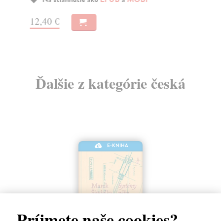
12,40 €
11
Ďalšie z kategórie česká
E-KNIHA
Príjmete naše cookies?