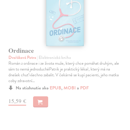
Ordinace
Dvořáková Petra
| Elektronická kniha
Román z ordinace i ze života muže, který chce pomáhat druhým, ale
sám to nemá jednoduchéPatrik je praktický lékař, který má na
dnešek chuť všechno zabalit. V čekárně se kupí pacienti, jeho matka
coby zdravotní…
Na stiahnutie ako
EPUB
,
MOBI
a
PDF
15,59 €