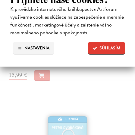
K prevádzke internetového kníhkupectva Artforum
využívame cookies slúžiace na zabezpečenie a meranie
Systémy něhy
funkčnosti, marketingové účely a zaistenie vášho
Šindelka Marek
| Elektronická kniha
maximálneho pohodlia a spokojnosti.
Román o křehkosti, opakování a hledání lidskosti ve světě, který
připomíná stroj Mladá pianistka Ada Fischerová má všechno, co by
mohlo působit jako začátek výjimečné kariéry. Talent, disciplínu i
NASTAVENIA
SÚHLASÍM
směr.…
Na stiahnutie ako
EPUB
,
MOBI
a
PDF
15,99 €
E-KNIHA