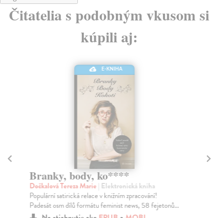
Čitatelia s podobným vkusom si
kúpili aj:
E-KNIHA
Branky, body, ko****
Vl
Dočkalová Tereza Marie
| Elektronická kniha
Lus
Populární satirická relace v knižním zpracování!
Uni
Padesát osm dílů formátu feminist news, 58 fejetonů...
roz
Na stiahnutie ako
EPUB
a
MOBI