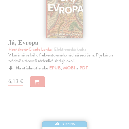
Já, Evropa
Horňáková-Civade Lenka
| Elektronická kniha
V kavárně velkého frekventovaného nádraží sedí žena. Pije kávu a
zvědavě a zároveň zdrženlivě sleduje okolí.
Na stiahnutie ako
EPUB
,
MOBI
a
PDF
6,13 €
E-KNIHA