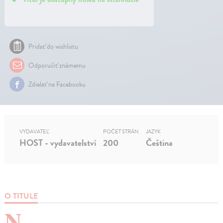
Pridať do wishlistu
Odporučiť známemu
Zdielať na Facebooku
VYDAVATEĽ
POČET STRÁN
JAZYK
HOST - vydavatelství
200
Čeština
O TITULE
N