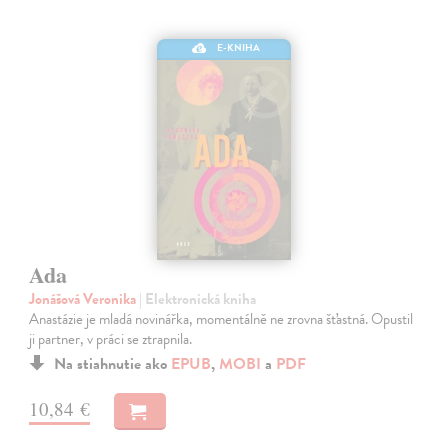
E-KNIHA
Ada
Jonášová Veronika
| Elektronická kniha
Anastázie je mladá novinářka, momentálně ne zrovna šťastná. Opustil
ji partner, v práci se ztrapnila.
Na stiahnutie ako
EPUB
,
MOBI
a
PDF
10,84 €