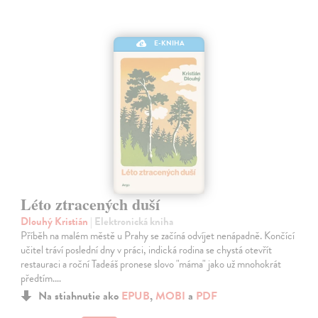
E-KNIHA
Léto ztracených duší
Dlouhý Kristián
| Elektronická kniha
Příběh na malém městě u Prahy se začíná odvíjet nenápadně. Končící
učitel tráví poslední dny v práci, indická rodina se chystá otevřít
restauraci a roční Tadeáš pronese slovo "máma" jako už mnohokrát
předtím.…
Na stiahnutie ako
EPUB
,
MOBI
a
PDF