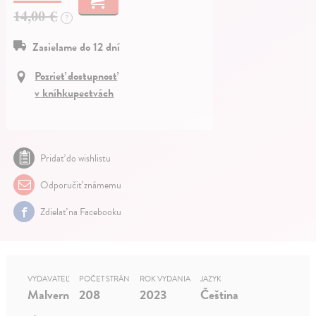
14,00 €
?
Zasielame do 12 dní
Pozrieť dostupnosť
v kníhkupectvách
Pridať do wishlistu
Odporučiť známemu
Zdielať na Facebooku
VYDAVATEĽ
POČET STRÁN
ROK VYDANIA
JAZYK
Malvern
208
2023
Čeština