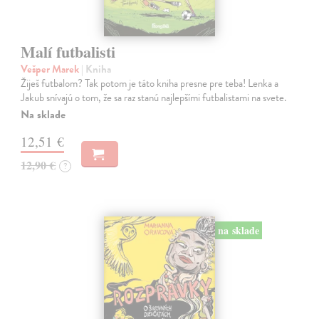
Malí futbalisti
Vešper Marek
| Kniha
Žiješ futbalom? Tak potom je táto kniha presne pre teba! Lenka a
Jakub snívajú o tom, že sa raz stanú najlepšími futbalistami na svete.
Na sklade
12,51 €
12,90 €
?
na sklade