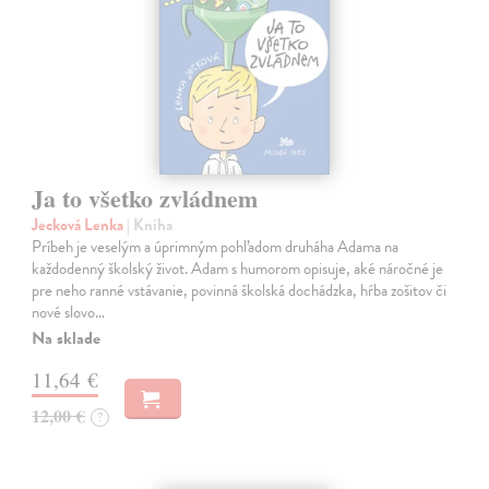
Ja to všetko zvládnem
Jecková Lenka
| Kniha
Príbeh je veselým a úprimným pohľadom druháha Adama na
každodenný školský život. Adam s humorom opisuje, aké náročné je
pre neho ranné vstávanie, povinná školská dochádzka, hŕba zošitov či
nové slovo…
Na sklade
11,64 €
12,00 €
?