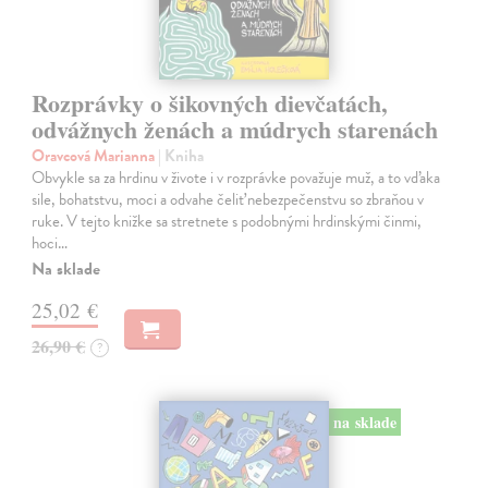
Rozprávky o šikovných dievčatách,
odvážnych ženách a múdrych starenách
Oravcová Marianna
| Kniha
Obvykle sa za hrdinu v živote i v rozprávke považuje muž, a to vďaka
sile, bohatstvu, moci a odvahe čeliť nebezpečenstvu so zbraňou v
ruke. V tejto knižke sa stretnete s podobnými hrdinskými činmi,
hoci…
Na sklade
25,02 €
26,90 €
?
na sklade