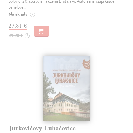
polovici 20. storočia na území Bratislavy. Autori analyzujú každé
panelové…
Na sklade
?
27,81 €
29,90 €
?
Jurkovičovy Luhačovice