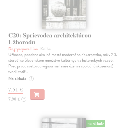
C20: Sprievodca architektúrou
Užhorodu
Degtyaryova Lina
| Kniha
Užhorod, podobne ako iné mestá moderného Zakarpatska, má v 20.
storočí so Slovenskom množstvo kultúrnych a historických väzieb.
Pred prvou svetovou vojnou mali naše územia spoločnú skúsenosť,
tvorili totiž…
Na sklade
?
7,51 €
7,90 €
?
na sklade