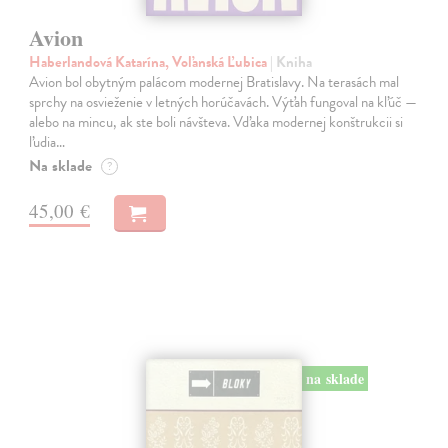
Avion
Haberlandová Katarína, Voľanská Ľubica
| Kniha
Avion bol obytným palácom modernej Bratislavy. Na terasách mal
sprchy na osvieženie v letných horúčavách. Výťah fungoval na kľúč —
alebo na mincu, ak ste boli návšteva. Vďaka modernej konštrukcii si
ľudia…
Na sklade
?
45,00 €
na sklade