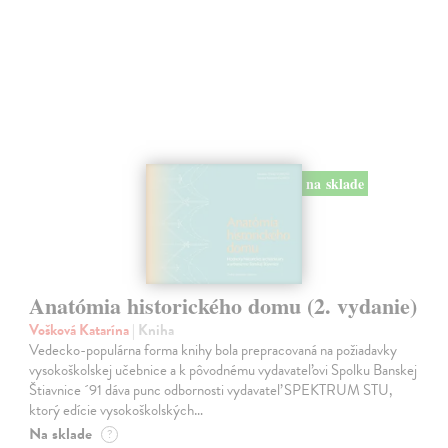
na sklade
Anatómia historického domu (2. vydanie)
Vošková Katarína
| Kniha
Vedecko-populárna forma knihy bola prepracovaná na požiadavky
vysokoškolskej učebnice a k pôvodnému vydavateľovi Spolku Banskej
Štiavnice ´91 dáva punc odbornosti vydavateľ SPEKTRUM STU,
ktorý edície vysokoškolských…
Na sklade
?