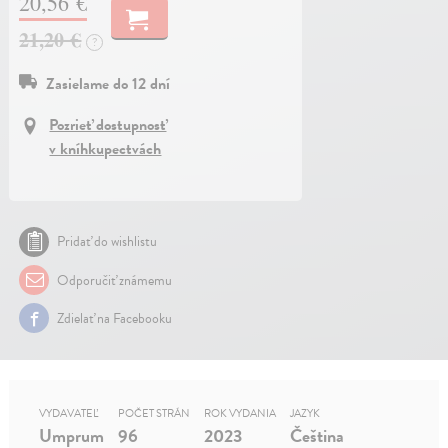
20,56 €
21,20 €
?
Zasielame do 12 dní
Pozrieť dostupnosť
v kníhkupectvách
Pridať do wishlistu
Odporučiť známemu
Zdielať na Facebooku
VYDAVATEĽ
POČET STRÁN
ROK VYDANIA
JAZYK
Umprum
96
2023
Čeština