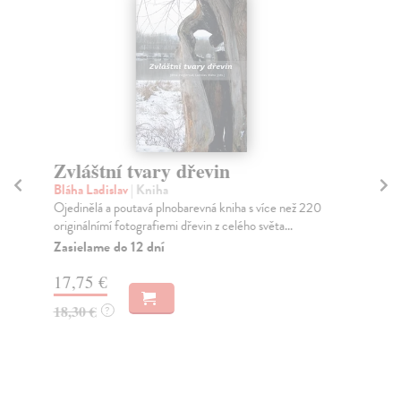
Zvláštní tvary dřevin
P
S
Bláha Ladislav
| Kniha
Ojedinělá a poutavá plnobarevná kniha s více než 220
Kov
originálnímí fotografiemi dřevin z celého světa...
Pub
vMa
Zasielame do 12 dní
Do
17,75 €
30
18,30 €
?
14
14