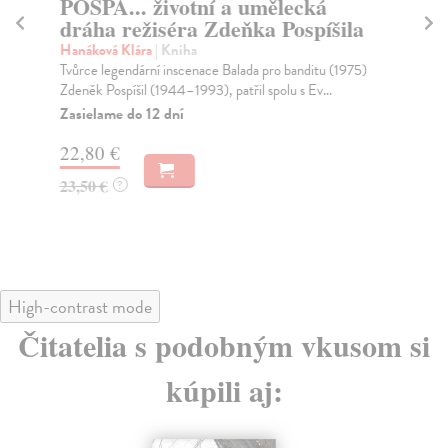
POSPA... životní a umělecká
Z
dráha režiséra Zdeňka Pospíšila
St
Hanáková Klára
| Kniha
Da
Tvůrce legendární inscenace Balada pro banditu (1975)
Výp
Zdeněk Pospíšil (1944–1993), patřil spolu s Ev...
čín
Zasielame do 12 dní
Za
22,80 €
41
23,50 €
42
?
High-contrast mode
Čitatelia s podobným vkusom si
kúpili aj: