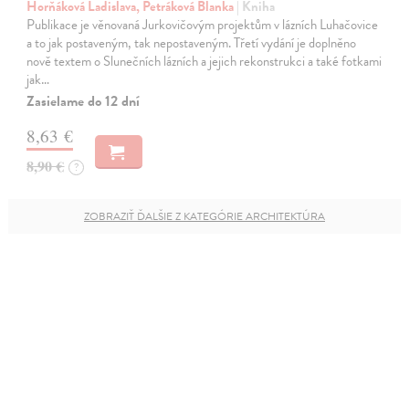
Horňáková Ladislava, Petráková Blanka
| Kniha
Publikace je věnovaná Jurkovičovým projektům v lázních Luhačovice
a to jak postaveným, tak nepostaveným. Třetí vydání je doplněno
nově textem o Slunečních lázních a jejich rekonstrukci a také fotkami
jak…
Zasielame do 12 dní
8,63 €
8,90 €
?
ZOBRAZIŤ ĎALŠIE Z KATEGÓRIE ARCHITEKTÚRA