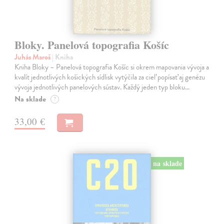
Bloky. Panelová topografia Košíc
Juhás Maroš
| Kniha
Kniha Bloky – Panelová topografia Košíc si okrem mapovania vývoja a
kvalít jednotlivých košických sídlisk vytýčila za cieľ popísať aj genézu
vývoja jednotlivých panelových sústav. Každý jeden typ bloku…
Na sklade
?
33,00 €
na sklade