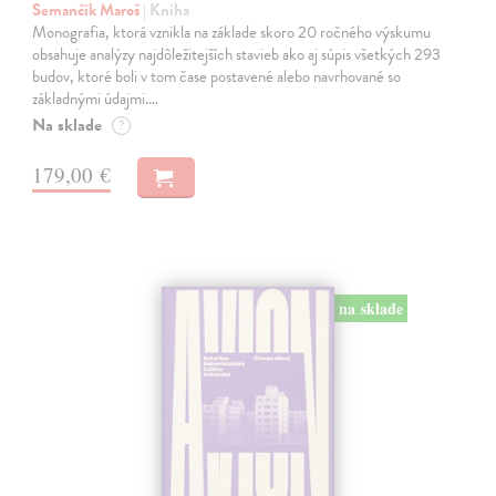
Semančík Maroš
| Kniha
Monografia, ktorá vznikla na základe skoro 20 ročného výskumu
obsahuje analýzy najdôležitejších stavieb ako aj súpis všetkých 293
budov, ktoré boli v tom čase postavené alebo navrhované so
základnými údajmi.…
Na sklade
?
179,00 €
na sklade