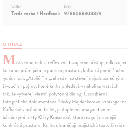
VÄZBA
EAN
Tvrdá väzba / Hardback
9788088308829
O TITULE
M
ísto toho nabízí reflexivní, tázající se přístup, odkazující
ke konceptům jako je poetika prostoru, kulturní paměť nebo
genius loci. „Ateliér“ a „zahrada“ se stávají nejednoznačnými,
živoucími pojmy, které kniha ohledává v několika vrstvách
tak, že vytvářejí vlastní polyfonní dialog. Časosběrná
fotografická dokumentace Slávky Hajdeckerové, vznikající na
Kafkárně v průběhu tří let, je doplněná imaginativními
básnickými texty Kláry Krásenské, které reagují na zdejší
konkrétní prostory. Knihu ohraničují esejistické texty Davida