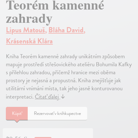
Teorém kamenné
zahrady
Lipus Matouš
,
Bláha David
,
Krásenská Klára
Kniha Teorém kamenné zahrady unikátním způsobem
mapuje prostředí střešovického ateliéru Bohumila Kafky
s přilehlou zahradou, přičemž hranice mezi oběma
prostory je nejasná a propustná. Kniha znejišťuje jak
utilitární vnímání místa, tak jeho jasně konturovanou
interpretaci.
Čítať ďalej
↓
Kúpiť
Rezervovať v kníhkupectve