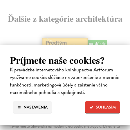
Ďalšie z kategórie architektúra
na sklade
Príjmete naše cookies?
K prevádzke internetového kníhkupectva Artforum
využívame cookies slúžiace na zabezpečenie a meranie
funkčnosti, marketingové účely a zaistenie vášho
maximálneho pohodlia a spokojnosti.
Predtým a potom
NASTAVENIA
SÚHLASÍM
Vallo Matúš
| Kniha
Predtým tu bola vízia skupiny nadšencov, ktorí chceli premeniť
hlavné mesto Slovenska na modernú európsku metropolu. Dnes je tu