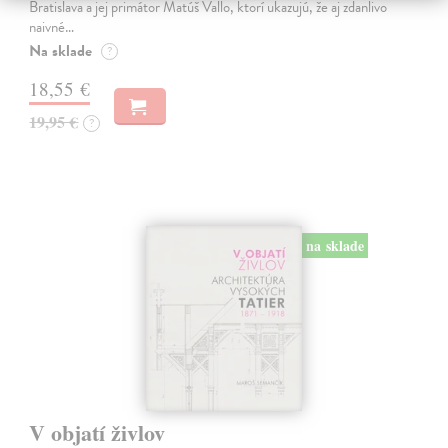
Bratislava a jej primátor Matúš Vallo, ktorí ukazujú, že aj zdanlivo
naivné…
Na sklade
?
18,55 €
19,95 €
?
na sklade
V objatí živlov