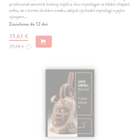
prozkoumal samotné kořeny mýtů a vlivu mytologie na lidské chápání
světa, se v tomto druhém svazku zabývá východní mytologií a jejím
vývojem.…
Zasielame do 12 dní
35,63 €
37,50 €
?