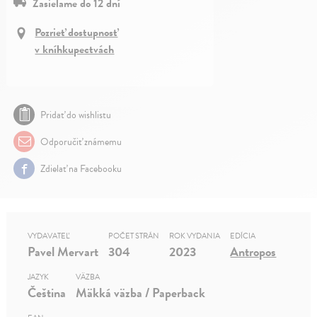
Zasielame do 12 dní
Pozrieť dostupnosť
v kníhkupectvách
Pridať do wishlistu
Odporučiť známemu
Zdielať na Facebooku
VYDAVATEĽ
POČET STRÁN
ROK VYDANIA
EDÍCIA
Pavel Mervart
304
2023
Antropos
JAZYK
VÄZBA
Čeština
Mäkká väzba / Paperback