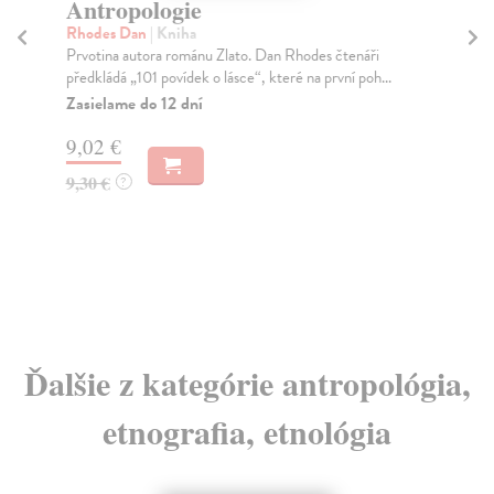
Antropologie
P
Rhodes Dan
| Kniha
Ur
Prvotina autora románu Zlato. Dan Rhodes čtenáři
Aut
předkládá „101 povídek o lásce“, které na první poh...
psy
psy
Zasielame do 12 dní
Do
9,02 €
dní
gar
9,30 €
?
18
18
Ďalšie z kategórie antropológia,
etnografia, etnológia