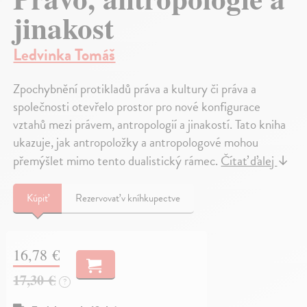
jinakost
Ledvinka Tomáš
Zpochybnění protikladů práva a kultury či práva a
společnosti otevřelo prostor pro nové konfigurace
vztahů mezi právem, antropologií a jinakostí. Tato kniha
ukazuje, jak antropoložky a antropologové mohou
přemýšlet mimo tento dualistický rámec.
Čítať ďalej
↓
Kúpiť
Rezervovať v kníhkupectve
16,78 €
17,30 €
?