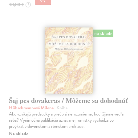
18,80 €
?
na sklade
Šaj pes dovakeras / Môžeme sa dohodnúť
Hübschmannová Milena
| Kniha
Ako vznikajú predsudky a prečo si nerozumieme, hoci žijeme vedľa
seba? Výnimočná publikácia uznávanej romistky vychádza po
prvýkrát v slovenskom a rómskom preklade.
Na sklade