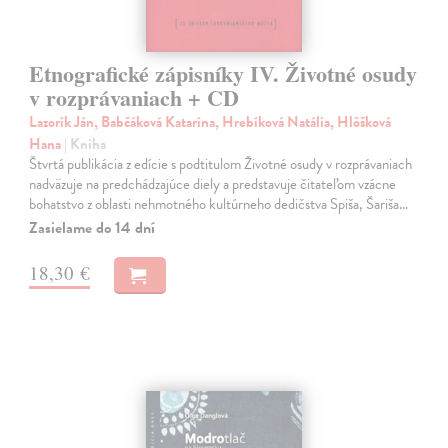
Etnografické zápisníky IV. Životné osudy
v rozprávaniach + CD
Lazorík Ján, Babčáková Katarína, Hrebíková Natália, Hlôšková
Hana
| Kniha
Štvrtá publikácia z edície s podtitulom Životné osudy v rozprávaniach
nadväzuje na predchádzajúce diely a predstavuje čitateľom vzácne
bohatstvo z oblasti nehmotného kultúrneho dedičstva Spiša, Šariša…
Zasielame do 14 dní
18,30 €