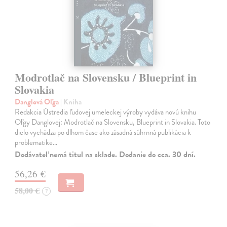
Modrotlač na Slovensku / Blueprint in
Slovakia
Danglová Oľga
| Kniha
Redakcia Ústredia ľudovej umeleckej výroby vydáva novú knihu
Oľgy Danglovej: Modrotlač na Slovensku, Blueprint in Slovakia. Toto
dielo vychádza po dlhom čase ako zásadná súhrnná publikácia k
problematike…
Dodávateľ nemá titul na sklade. Dodanie do cca. 30 dní.
56,26 €
58,00 €
?