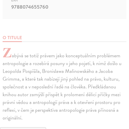
EAN
9788074655760
O TITULE
Z
abývá se totiž právem jako konceptuálním problémem
antropologie a rozebírá posuny v jeho pojetí, k nimž došlo u
Leopolda Pospíšila, Bronislawa Malinowského a Jacoba
Grimma, a které tak nabízejí jiný pohled na právo, kulturu,
společnost a v neposlední řadě na člověka. Předkládanou
knihou autor zamýšlí přispět k prolomení dělicí příčky mezi
právní vědou a antropologií práva a k otevření prostoru pro
reflexi, v čem je perspektiva antropologie práva přínosná a
originální.