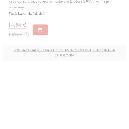
v spolupráci s Jazykovedným ústavom Ľ. Štúra SAV, v. v. i., a je
zameraný…
Zasielame do 14 dní
14,54 €
14,99 €
?
ZOBRAZIŤ ĎALŠIE Z KATEGÓRIE ANTROPOLÓGIA, ETNOGRAFIA,
ETNOLÓGIA