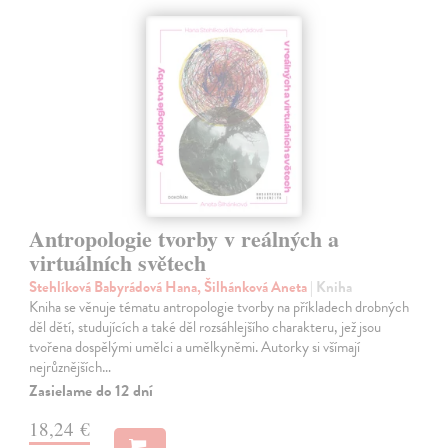
Antropologie tvorby v reálných a
virtuálních světech
Stehlíková Babyrádová Hana, Šilhánková Aneta
| Kniha
Kniha se věnuje tématu antropologie tvorby na příkladech drobných
děl dětí, studujících a také děl rozsáhlejšího charakteru, jež jsou
tvořena dospělými umělci a umělkyněmi. Autorky si všímají
nejrůznějších…
Zasielame do 12 dní
18,24 €