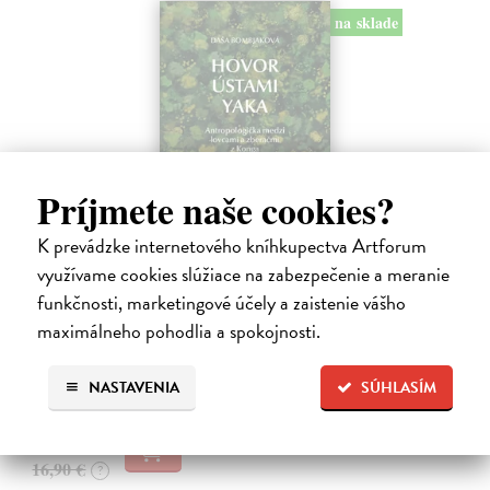
na sklade
Príjmete naše cookies?
K prevádzke internetového kníhkupectva Artforum
Hovor ústami Yaka
využívame cookies slúžiace na zabezpečenie a meranie
funkčnosti, marketingové účely a zaistenie vášho
Bombjaková Daša
| Kniha
Ich deti denne prejdú rukami aj dvadsiatich rôznych ľudí. Nepoznajú
maximálneho pohodlia a spokojnosti.
koncept viny, netolerujú chvastanie a namiesto o vzdelávaní hovoria o
zdieľaní múdrosti a dozrievaní.
NASTAVENIA
SÚHLASÍM
Na sklade
16,06 €
16,90 €
?