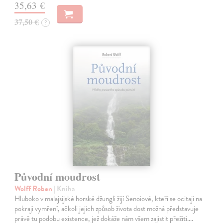
35,63 €
37,50 €
?
Původní moudrost
Wolff Roben
| Kniha
Hluboko v malajsijské horské džungli žijí Senoiové, kteří se ocitají na
pokraji vymření, ačkoli jejich způsob života dost možná představuje
právě tu podobu existence, jež dokáže nám všem zajistit přežití.…