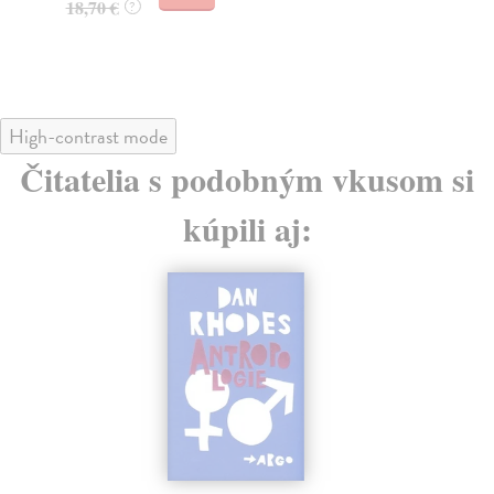
20,20 €
?
2
28
High-contrast mode
Čitatelia s podobným vkusom si
kúpili aj: