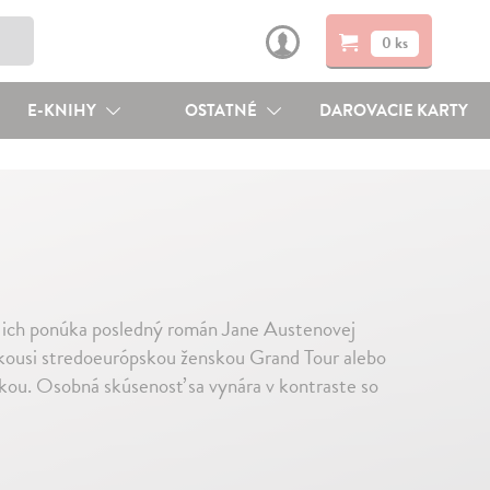
0 ks
E-KNIHY
OSTATNÉ
DAROVACIE KARTY
o ich ponúka posledný román Jane Austenovej
akousi stredoeurópskou ženskou Grand Tour alebo
orkou. Osobná skúsenosť sa vynára v kontraste so