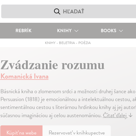
REBRÍK
KNIHY
BOOKS
KNIHY
-
BELETRIA
-
POÉZIA
Zvádzanie rozumu
Komanická Ivana
Básnická kniha o zlomenom srdci a možnosti druhej šance ak
Persuasion (1818) je emocionálnou a intelektuálnou cestou, 
sentimentálnou cestou s literárnou hrdinkou knihy aj jej aut
súčasnou imagináciou aj celou austenomániou.
Čítať ďalej
↓
Kúpiť
na webe
Rezervovať v kníhkupectve