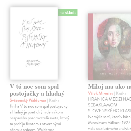
na sklade
V tú noc som spal
Miluj ma ako n
postojačky a hladný
Válek Miroslav
| Kniha
HRANICA MEDZI NÁ
Švábenský Waldemar
| Kniha
SEBAKLAMOM
Kniha V tú noc som spal postojačky
SLOVENSKÉHO KLASI
a hladný je poetickým denníkom
Nemýlia sa tí, ktorí v básn
nespavého pozorovateľa sveta, ktorý
Miroslavovi Válkovi (1927
sa prebíja životom s otvorenými
vidia deziluzívneho analyti
očami a srdcom. Waldemar