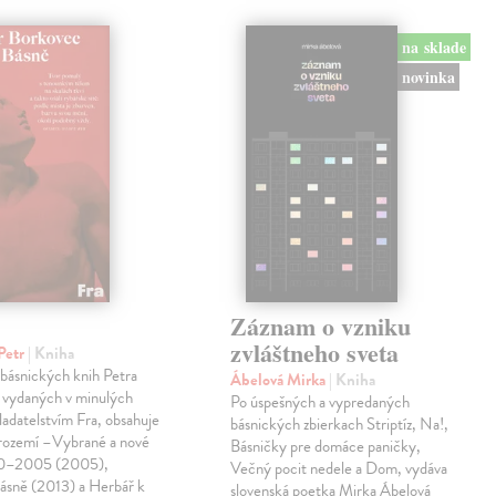
na sklade
novinka
Záznam o vzniku
zvláštneho sveta
Petr
| Kniha
 básnických knih Petra
Ábelová Mirka
| Kniha
 vydaných v minulých
Po úspešných a vypredaných
ladatelstvím Fra, obsahuje
básnických zbierkach Striptíz, Na!,
trozemí –Vybrané a nové
Básničky pre domáce paničky,
90–2005 (2005),
Večný pocit nedele a Dom, vydáva
básně (2013) a Herbář k
slovenská poetka Mirka Ábelová