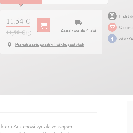
Pridať do
11,54 €
Odporuč
Zasielame do 4 dní
11,90 €
?
Zdielať 
Pozrieť dostupnosť v kníhkupectvách
 ktorú Austenová využila vo svojom