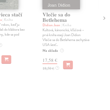
ieca stačí
Vlečie sa do
Ch
Betlehema
na
| Kniha
Hos
 rokov, keď ju
Táto
Didion Joan
| Kniha
ali do kláštora bez
odpo
Kultová, kánonická, kľúčová –
ny, kde sa pod
polo
prvá kniha esejí Joan Didion
čo...
Vlečie sa do Betlehema zachytáva
USA šesť...
Na 
?
Na sklade
?
14
17,58 €
15,
18,50 €
?