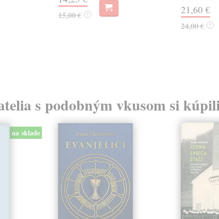
21,60 €
15,00 €
?
24,00 €
?
atelia s podobným vkusom si kúpili
na sklade