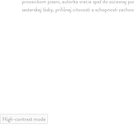
prozaickom písaní, autorka vracia späť do súčasnej po
sesterskej lásky, prílišnej citovosti a schopnosti zachov
High-contrast mode