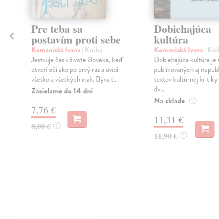
Pre teba sa
Dobiehajúca
postavím proti sebe
kultúra
Komanická Ivana
| Kniha
Komanická Ivana
| Kni
Jestvuje čas v živote človeka, keď
Dobiehajúca kultúra je
otvorí oči ako po prvý raz a uvidí
publikovaných aj nepub
všetko a všetkých inak. Býva t...
textov kultúrnej kritiky
dv...
Zasielame do 14 dní
Na sklade
?
7,76 €
11,31 €
8,00 €
?
11,90 €
?