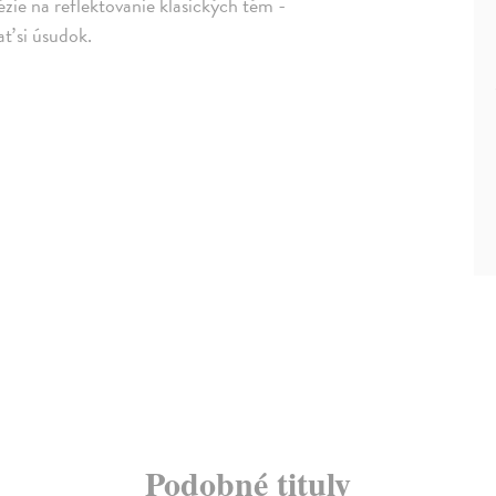
ézie na reflektovanie klasických tém -
ať si úsudok.
Podobné tituly