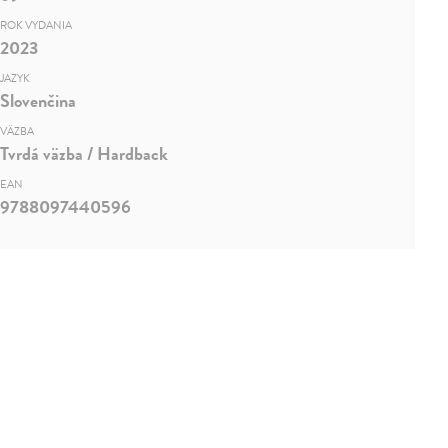
ROK VYDANIA
2023
JAZYK
Slovenčina
VÄZBA
Tvrdá väzba / Hardback
EAN
9788097440596