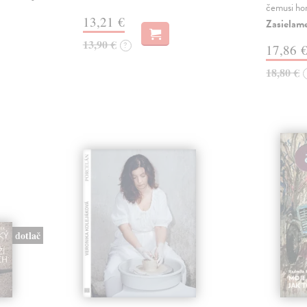
čemusi ho
13,21 €
Zasielame
13,90 €
?
17,86 
18,80 €
dotlač