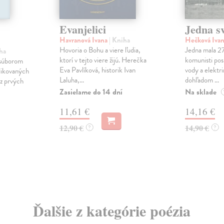
Evanjelici
Jedna sv
Havranová Ivana
| Kniha
Hečková Iva
Hovoria o Bohu a viere ľudia,
Jedna mala 27
ha
ktorí v tejto viere žijú. Herečka
komunisti posl
 súborom
Eva Pavlíková, historik Ivan
vody a elektri
likovaných
Laluha,...
dohľadom ...
 z prvých
Zasielame do 14 dní
Na sklade
11,61 €
14,16 €
12,90 €
14,90 €
?
?
Ďalšie z kategórie poézia