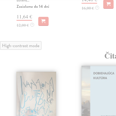
slovens...
Zasielame do 14 dní
16,00 €
?
11,64 €
12,00 €
?
High-contrast mode
Čit
klade