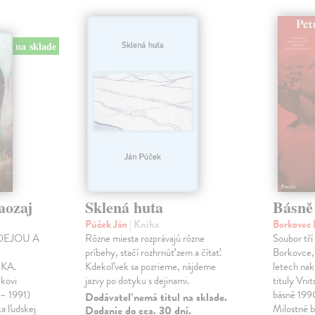
na sklade
aozaj
Sklená huta
Básně
Púček Ján
| Kniha
Borkovec 
DEJOU A
Rôzne miesta rozprávajú rôzne
Soubor tří
príbehy, stačí rozhrnúť zem a čítať.
Borkovce,
KA.
Kdekoľvek sa pozrieme, nájdeme
letech nak
ikovi
jazvy po dotyku s dejinami.
tituly Vni
 – 1991)
básně 19
Dodávateľ nemá titul na sklade.
ka ľudskej
Milostné 
Dodanie do cca. 30 dní.