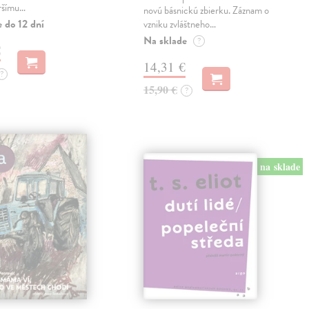
ršímu…
novú básnickú zbierku. Záznam o
 do 12 dní
vzniku zvláštneho…
Na sklade
?
€
14,31 €
?
15,90 €
?
na sklade