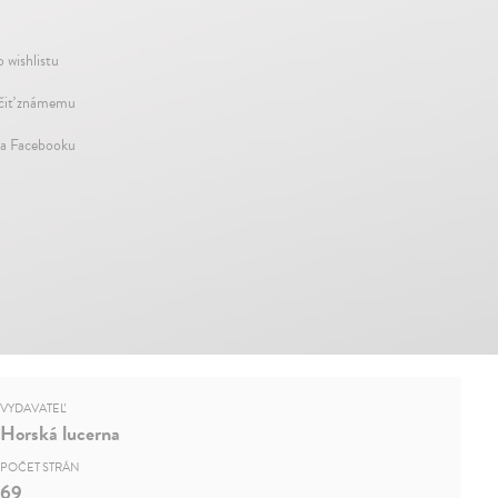
 wishlistu
iť známemu
na Facebooku
VYDAVATEĽ
Horská lucerna
POČET STRÁN
69