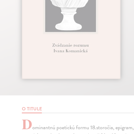
O TITULE
D
ominantnú poetickú formu 18.storočia, epigram,