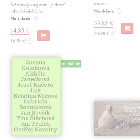
situácie.
Švábenský v nej destiluje desať
Na sklade
rokov básnických…
?
Na sklade
?
33,85 €
14,85 €
34,90 €
?
16,50 €
?
na sklade