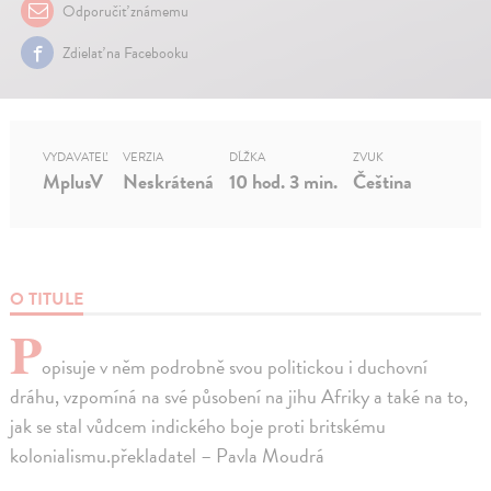
Odporučiť známemu
Zdielať na Facebooku
VYDAVATEĽ
VERZIA
DĹŽKA
ZVUK
MplusV
Neskrátená
10 hod. 3 min.
Čeština
O TITULE
P
opisuje v něm podrobně svou politickou i duchovní
dráhu, vzpomíná na své působení na jihu Afriky a také na to,
jak se stal vůdcem indického boje proti britskému
kolonialismu.překladatel – Pavla Moudrá