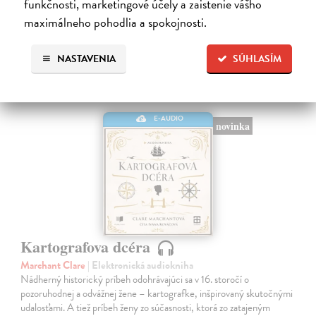
funkčnosti, marketingové účely a zaistenie vášho
maximálneho pohodlia a spokojnosti.
NASTAVENIA
SÚHLASÍM
E-AUDIO
novinka
Kartografova dcéra
Marchant Clare
| Elektronická audiokniha
Nádherný historický príbeh odohrávajúci sa v 16. storočí o
pozoruhodnej a odvážnej žene – kartografke, inšpirovaný skutočnými
udalosťami. A tiež príbeh ženy zo súčasnosti, ktorá zo zatajeným