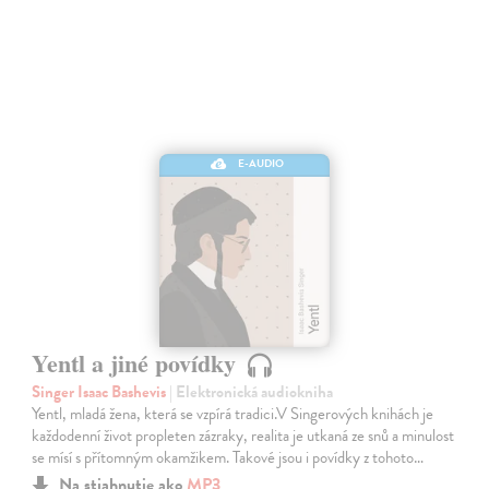
E-AUDIO
Yentl a jiné povídky
Singer Isaac Bashevis
| Elektronická audiokniha
Yentl, mladá žena, která se vzpírá tradici.V Singerových knihách je
každodenní život propleten zázraky, realita je utkaná ze snů a minulost
se mísí s přítomným okamžikem. Takové jsou i povídky z tohoto…
Na stiahnutie ako
MP3