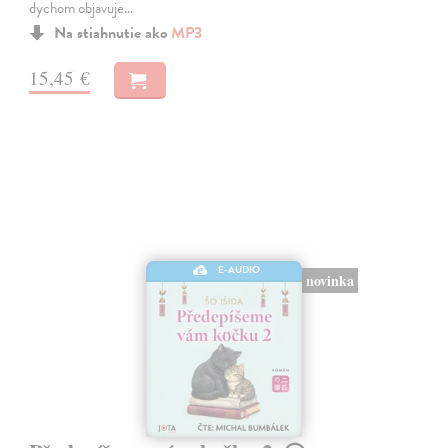
dychom objavuje…
Na stiahnutie ako
MP3
15,45 €
E-AUDIO
novinka