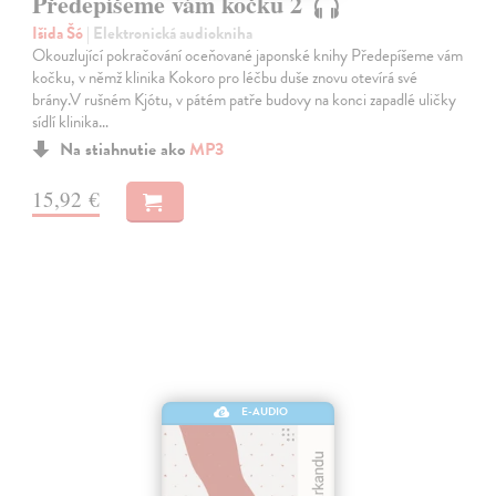
Předepíšeme vám kočku 2
Išida Šó
| Elektronická audiokniha
Okouzlující pokračování oceňované japonské knihy Předepíšeme vám
kočku, v němž klinika Kokoro pro léčbu duše znovu otevírá své
brány.V rušném Kjótu, v pátém patře budovy na konci zapadlé uličky
sídlí klinika…
Na stiahnutie ako
MP3
15,92 €
E-AUDIO