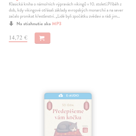
Klasická kniha o námořních výpravách vikingů v 10. století.Příběh z
dob, kdy vikingové otřásali základy evropských monarchií a na sever
začalo pronikat křesťanství. „Lidé byli zpočátku zvědavi a rádi jim…
Na stiahnutie ako
MP3
14,72 €
E-AUDIO