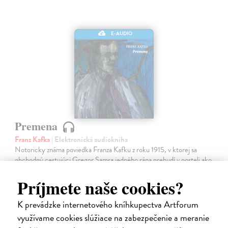
E-AUDIO
Premena
Franz Kafka
| Elektronická audiokniha
Notoricky známa poviedka Franza Kafku z roku 1915, v ktorej sa
obchodný cestujúci Gregor Samsa jedného rána prebudí v posteli ako
„odporný hmyz“.Je to príbeh premeny bez zľutovania či prílišného
súcitu…
Príjmete naše cookies?
Na stiahnutie ako
MP3
K prevádzke internetového kníhkupectva Artforum
7,00 €
využívame cookies slúžiace na zabezpečenie a meranie