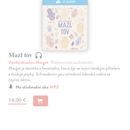
E-AUDIO
Mazl tov
Vanderstraeten Margot
| Elektronická audiokniha
Margot je ateistka a feministka, která žije se svým íránským přítelem
a studuje jazyky. Schneiderovi jsou ortodoxní židovská rodina se
čtyřmi dětmi.
Na stiahnutie ako
MP3
14,00 €