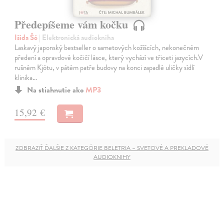
Předepíšeme vám kočku
Išida Šó
| Elektronická audiokniha
Laskavý japonský bestseller o sametových kožíšcích, nekonečném
předení a opravdové kočičí lásce, který vychází ve třiceti jazycích.V
rušném Kjótu, v pátém patře budovy na konci zapadlé uličky sídlí
klinika…
Na stiahnutie ako
MP3
15,92 €
ZOBRAZIŤ ĎALŠIE Z KATEGÓRIE BELETRIA – SVETOVÉ A PREKLADOVÉ
AUDIOKNIHY