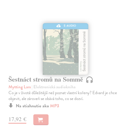
E-AUDIO
Šestnáct stromů na Sommě
Mytting Lars
| Elektronická audiokniha
Co je v životě důležitější než poznat vlastní kořeny? Edvard je chce
objevit, ale zároveň se obává toho, co se dozví.
Na stiahnutie ako
MP3
17,92 €