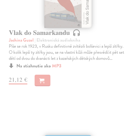
Vlak do Samarkandu
Jachina Guzel
| Elektronická audiokniha
Píše se rok 1923, v Rusku definitivně zvítězili bolševici a lepší zítřky.
O kolik lepší ty zítřky jsou, se na vlastní kůži může přesvědčit pět set
dětí od dvou do dvanácti let z kazaňských dětských domovů…
Na stiahnutie ako
MP3
21,12 €