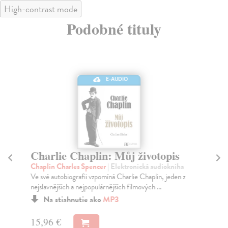
High-contrast mode
Podobné tituly
E-AUDIO
Charlie Chaplin: Můj životopis
N
Chaplin Charles Spencer
| Elektronická audiokniha
Co
Ve své autobiografii vzpomíná Charlie Chaplin, jeden z
Lin
nejslavnějších a nejpopulárnějších filmových ...
zám
Za
Na stiahnutie ako
MP3
15
15,96 €