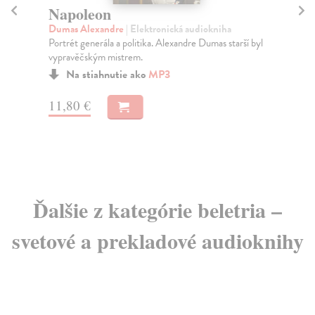
Napoleon
Z
Dumas Alexandre
| Elektronická audiokniha
Mu
Portrét generála a politika. Alexandre Dumas starší byl
Alf
vypravěčským mistrem.
zap
siln
Na stiahnutie ako
MP3
11,80 €
11
Ďalšie z kategórie beletria –
svetové a prekladové audioknihy