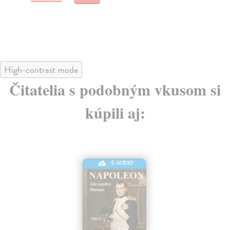
16
High-contrast mode
Čitatelia s podobným vkusom si
kúpili aj:
E-AUDIO