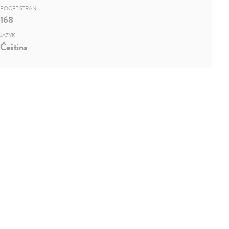
POČET STRÁN
168
JAZYK
Čeština