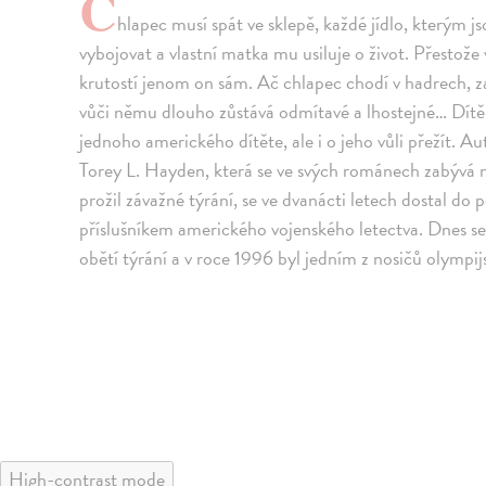
C
hlapec musí spát ve sklepě, každé jídlo, kterým j
vybojovat a vlastní matka mu usiluje o život. Přestože 
krutostí jenom on sám. Ač chlapec chodí v hadrech, za
vůči němu dlouho zůstává odmítavé a lhostejné… Dítě 
jednoho amerického dítěte, ale i o jeho vůli přežít. A
Torey L. Hayden, která se ve svých románech zabývá m
prožil závažné týrání, se ve dvanácti letech dostal do 
příslušníkem amerického vojenského letectva. Dnes s
obětí týrání a v roce 1996 byl jedním z nosičů olympi
High-contrast mode