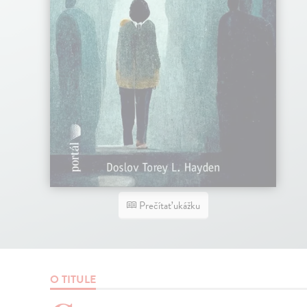
Prečítať ukážku
O TITULE