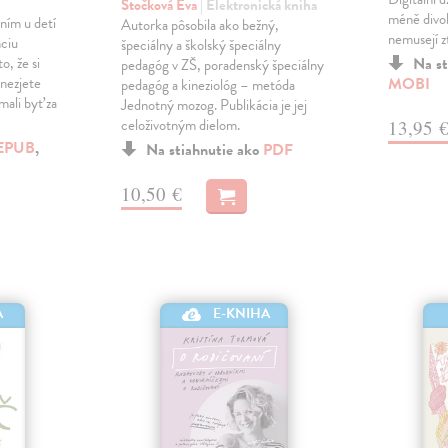
Štočková Eva
| Elektronická kniha
méně divok
ním u detí
Autorka pôsobila ako bežný,
nemusejí zt
nciu
špeciálny a školský špeciálny
o, že si
Na st
pedagóg v ZŠ, poradenský špeciálny
nezjete
MOBI
pedagóg a kineziológ – metóda
mali byť za
Jednotný mozog. Publikácia je jej
celoživotným dielom.
13,95 
EPUB
,
Na stiahnutie ako
PDF
10,50 €
A
E-KNIHA