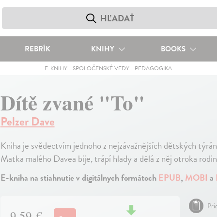
REBRÍK
KNIHY
BOOKS
E-KNIHY
-
SPOLOČENSKÉ VEDY
-
PEDAGOGIKA
Dítě zvané "To"
Pelzer Dave
Kniha je svědectvím jednoho z nejzávažnějších dětských týrání,
Matka malého Davea bije, trápí hlady a dělá z něj otroka rodi
E-kniha na stiahnutie v digitálnych formátoch
EPUB
,
MOBI
a
Pri
9,59 €