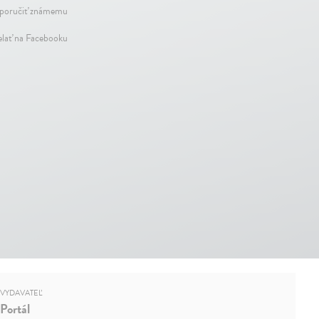
oručiť známemu
elať na Facebooku
VYDAVATEĽ
Portál