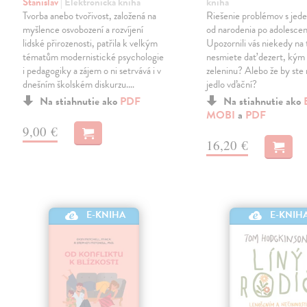
Stanislav
| Elektronická kniha
kniha
Tvorba anebo tvořivost, založená na
Riešenie problémov s jede
myšlence osvobození a rozvíjení
od narodenia po adolesce
lidské přirozenosti, patřila k velkým
Upozornili vás niekedy na t
tématům modernistické psychologie
nesmiete dať dezert, kým 
i pedagogiky a zájem o ni setrvává i v
zeleninu? Alebo že by ste 
dnešním školském diskurzu.…
jedlo vďační?
Na stiahnutie ako
PDF
Na stiahnutie ako
MOBI
a
PDF
9,00 €
16,20 €
E-KNIH
E-KNIHA