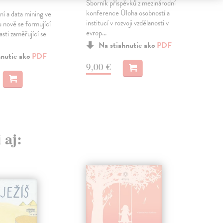
skup
Sborník příspěvků z mezinárodní
konference Úloha osobností a
ní a data mining ve
institucí v rozvoji vzdělanosti v
u nově se formující
12
evrop...
sti zaměřující se
Na stiahnutie ako
PDF
hnutie ako
PDF
9,00 €
 aj: