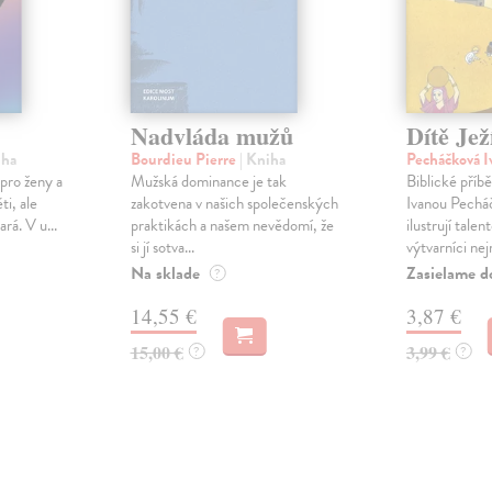
Nadvláda mužů
Dítě Jež
iha
Bourdieu Pierre
| Kniha
Pecháčková I
 pro ženy a
Mužská dominance je tak
Biblické příb
ti, ale
zakotvena v našich společenských
Ivanou Pechá
rá. V u...
praktikách a našem nevědomí, že
ilustrují talen
si jí sotva...
výtvarníci nejm
Na sklade
Zasielame d
?
14,55 €
3,87 €
15,00 €
3,99 €
?
?