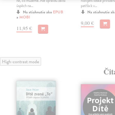
ně, co můžeme. Ale opravdu závisí
rozvíjení lidské přirozen
úspěch na...
patřila k v...
Na stiahnutie ako
EPUB
Na stiahnutie a
a
MOBI
9,00 €
11,95 €
High-contrast mode
Čit