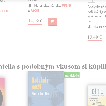
H. Frai...
osti,
kniha
Na stiahnutie ako
EPUB
Analytika uče
a
MOBI
ko
PDF
vzdělávání jso
výzkumné obla
14,19 €
na...
Na stia
13,49 €
atelia s podobným vkusom si kúpili
na sklade