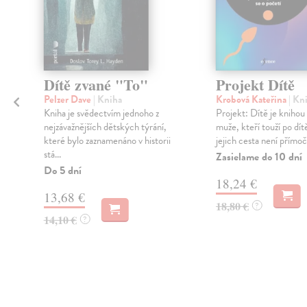
Dítě zvané "To"
Projekt Dítě
Pelzer Dave
| Kniha
Krobová Kateřina
| Kn
Kniha je svědectvím jednoho z
Projekt: Dítě je knihou
nejzávažnějších dětských týrání,
muže, kteří touží po dítě
které bylo zaznamenáno v historii
jejich cesta není přímoča
stá...
Zasielame do 10 dní
Do 5 dní
18,24 €
13,68 €
18,80 €
?
14,10 €
?