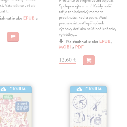
Prestaňte so svojimi deťmi bojovať.
á. Vaše děti se v ní ale
Spolupracujte s nimi! Každý rodič
ratit.
zažije ten bolestivý moment
precitnutia, keď si povie: Musí
iahnutie ako
EPUB
a
predsa existovať lepší spôsob
výchovy detí ako neúčinné kričanie,
vyhrážky,…
€
Na stiahnutie ako
EPUB
,
MOBI
a
PDF
12,60 €
E-KNIHA
E-KNIHA