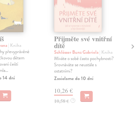
íš
Přijměte své vnitřní
Dí
dítě
po
vana
| Kniha
ěhy převyprávěné
Schlösser Bunz Gabriela
| Kniha
Sti
čkovou dětem
Míváte o sobě často pochybnosti?
kni
tovaní čeští
Srovnáváte se neustále s
Rod
la...
ostatními?
milu
o 14 dní
ně, 
Zasielame do 10 dní
úspě
10,26 €
a
M
10,58 €
?
11