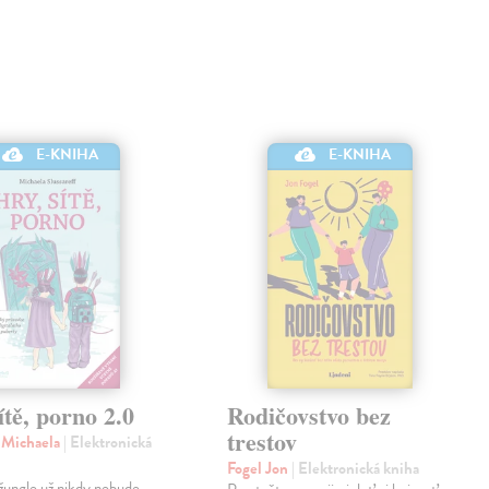
E-KNIHA
E-KNIHA
ítě, porno 2.0
Rodičovstvo bez
trestov
f Michaela
| Elektronická
Fogel Jon
| Elektronická kniha
džungle už nikdy nebude