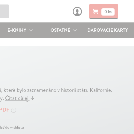
0 ks
E-KNIHY
OSTATNÉ
DAROVACIE KARTY
 které bylo zaznamenáno v historii státu Kalifornie.
ny.
Čítať ďalej
↓
PDF
?
dať do wishlistu