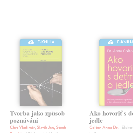
E-KNIHA
E-KNIH
Tvorba jako způsob
Ako hovoriť s d
poznávání
jedle
Chrz Vladimír, Slavik Jan, Štech
Colton Anna Dr.
| Elekt