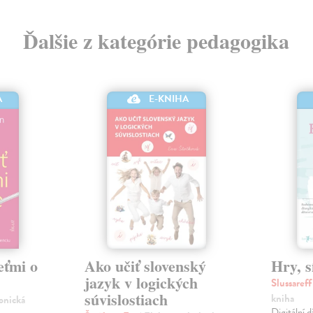
Ďalšie z kategórie pedagogika
A
E-KNIHA
eťmi o
Ako učiť slovenský
Hry, s
jazyk v logických
Slussaref
súvislostiach
kniha
ronická
Digitální 