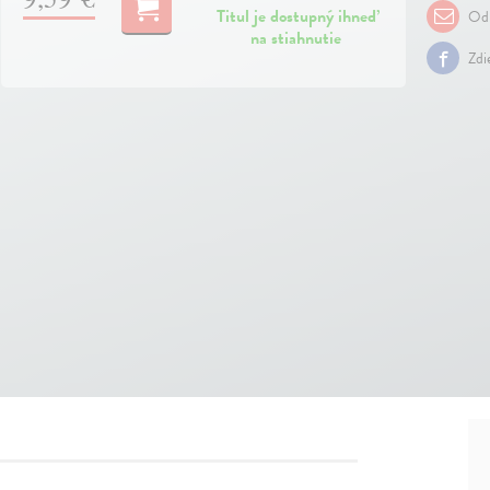
Titul je dostupný ihneď
Odp
na stiahnutie
Zdi