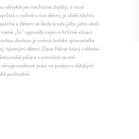
sou obvykle jen nechutné zbytky, si musí
vyrůstá v rodině s více dětmi, je obětí těchto
páchá a dětem ve škole krade jídlo, jeho okolí
zvané „To“ vypovídá nejen o hrůzné situaci
utorkou doslovu je známá britská spisovatelka
j. týranými dětmi. Dave Pelzer který v dětství
pěstounské péče a v osmnácti se stal
e věnuje osvětové práci na podporu dětských
jské pochodně.