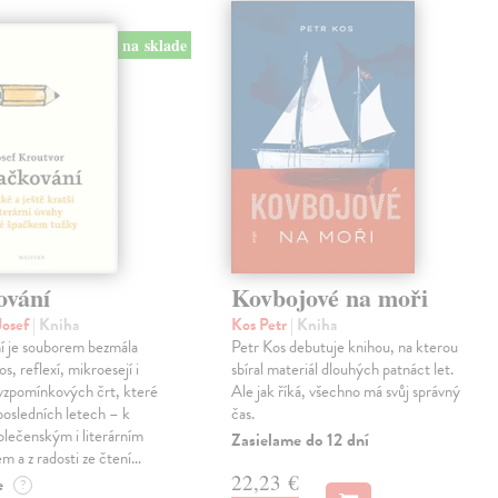
na sklade
ování
Kovbojové na moři
Josef
| Kniha
Kos Petr
| Kniha
í je souborem bezmála
Petr Kos debutuje knihou, na kterou
os, reflexí, mikroesejí i
sbíral materiál dlouhých patnáct let.
vzpomínkových črt, které
Ale jak říká, všechno má svůj správný
 posledních letech – k
čas.
lečenským i literárním
Zasielame do 12 dní
em a z radosti ze čtení…
22,23 €
e
?