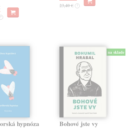
23,40 €
?
€
?
na sklade
orská hypnóza
Bohové jste vy