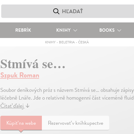
REBRÍK
KNIHY
BOOKS
KNIHY
-
BELETRIA
-
ČESKÁ
Stmívá se…
Szpuk Roman
Soubor deníkových próz s názvem Stmívá se… obsahuje zápisy
léčebně Lnáře. Jde o relativně homogenní část víceméně fluid
Čítať ďalej
↓
Kúpiť
na webe
Rezervovať v kníhkupectve