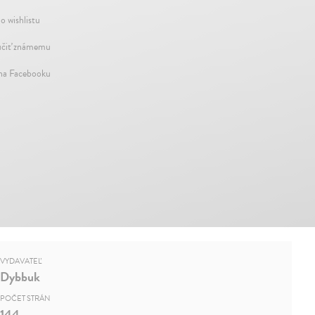
o wishlistu
čiť známemu
 na Facebooku
VYDAVATEĽ
Dybbuk
POČET STRÁN
144