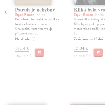
Pstruh je nehybný
Klika byla vy
Szpuk Roman
| Kniha
Szpuk Roman
| Kniha
Kniha haiku šumavského básníka a
V rozsáhlé autobiografi
tuláka s ilustracemi Jana
Klika byla vysoko popisu
Chaloupka. Autor zachycuje
meteorolog a tulák Ro
přítomné okamž...
č...
Na sklade
Zasielame do 12 dní
?
18,14 €
15,04 €
18,70 €
15,50 €
?
?