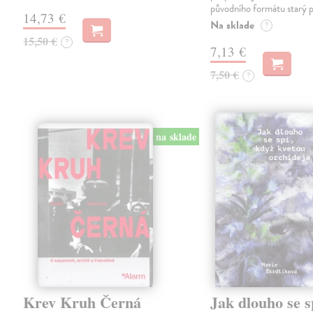
původního formátu starý 
14,73 €
Na sklade
?
15,50 €
?
7,13 €
7,50 €
?
na sklade
Krev Kruh Černá
Jak dlouho se s