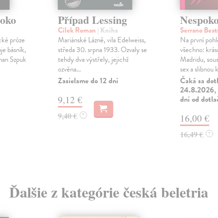
soko
Případ Lessing
Nespoko
Cílek Roman
| Kniha
Serrano Beat
cké próze
Mariánské Lázně, vila Edelweiss,
Na první poh
je básník,
středa 30. srpna 1933. Ozvaly se
všechno: krás
man Szpuk
tehdy dva výstřely, jejichž
Madridu, sous
ozvěna...
sex a slibnou k.
Zasielame do 12 dní
Čaká sa dot
24.8.2026, 
9,12 €
dní od dotla
9,40 €
?
16,00 €
16,49 €
?
Ďalšie z kategórie česká beletria