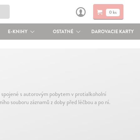
0 ks
E-KNIHY
OSTATNÉ
DAROVACIE KARTY
 spojené s autorovým pobytem v protialkoholní
ního souboru záznamů z doby před léčbou a po ní.