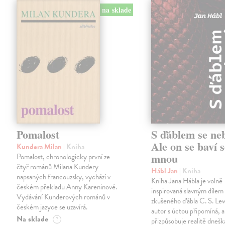
na sklade
Pomalost
S ďáblem se ne
Ale on se baví s
Kundera Milan
| Kniha
mnou
Pomalost, chronologicky první ze
čtyř románů Milana Kundery
Hábl Jan
| Kniha
napsaných francouzsky, vychází v
Kniha Jana Hábla je volně
českém překladu Anny Kareninové.
inspirovaná slavným díle
Vydávání Kunderových románů v
zkušeného ďábla C. S. Lew
českém jazyce se uzavírá.
autor s úctou připomíná, a
Na sklade
?
přizpůsobuje realitě dneš