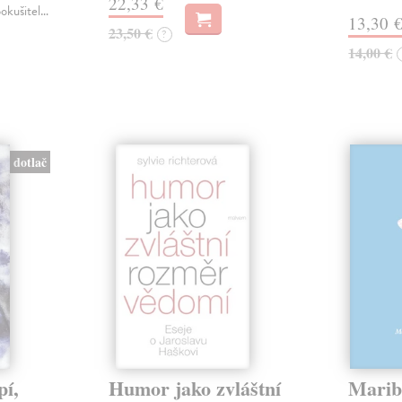
22,33 €
pokušitel…
13,30 
23,50 €
?
14,00 €
dotlač
pí,
Humor jako zvláštní
Marib