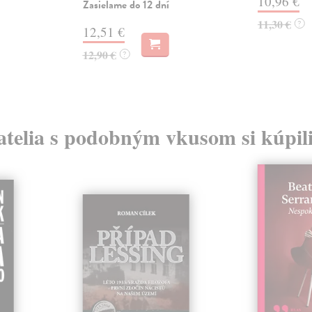
10,96 €
Zasielame do 12 dní
11,30 €
?
12,51 €
12,90 €
?
atelia s podobným vkusom si kúpili