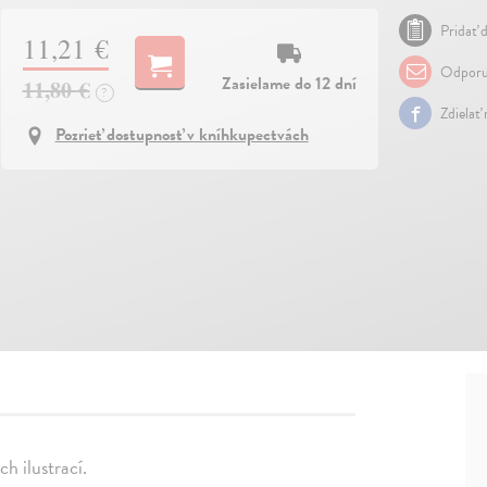
Pridať d
11,21 €
Odporu
Zasielame do 12 dní
11,80 €
?
Zdielať
Pozrieť dostupnosť v kníhkupectvách
h ilustrací.