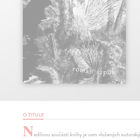
O TITULE
N
edílnou součástí knihy je osm vložených autorskýc