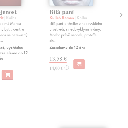
jenost
Bílá paní
So
riz
| Kniha
Kulich Roman
| Kniha
Ko
led má Marisa
Bílá paní je thriller z neobvyklého
kni
ný byt v centru
prostředí, s neobvyklými hrdiny.
Po d
eda na nezávazný
Anebo právě naopak, protože
vych
..
slo...
voje
Pod.
lač, vychádza
Zasielame do 12 dní
zasielame do 12
če
13,58 €
27
14,00 €
?