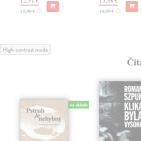
12,51 €
13,58 €
12,90 €
14,00 €
?
?
High-contrast mode
Čit
na sklade