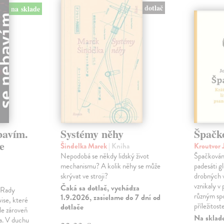
dotlač
na sklade
bavím.
Systémy něhy
Špačk
e
Šindelka Marek
| Kniha
Kroutvor 
Nepodobá se někdy lidský život
Špačkován
mechanismu? A kolik něhy se může
padesáti gl
skrývat ve stroji?
drobných 
vznikaly v
Čaká sa dotlač, vychádza
m Rady
různým spo
1.9.2026, zasielame do 7 dní od
ise, které
příležitost
dotlače
le zároveň
Na sklad
ka. V duchu