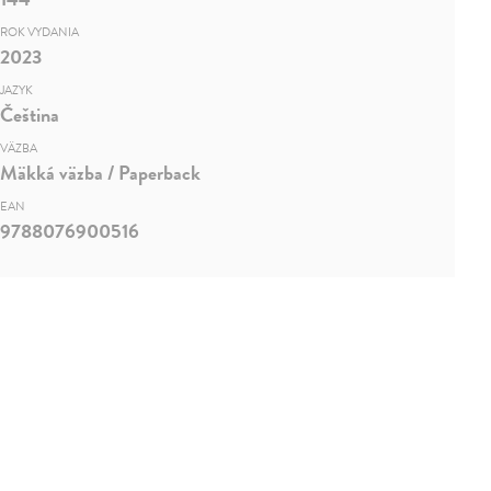
ROK VYDANIA
2023
JAZYK
Čeština
VÄZBA
Mäkká väzba / Paperback
EAN
9788076900516