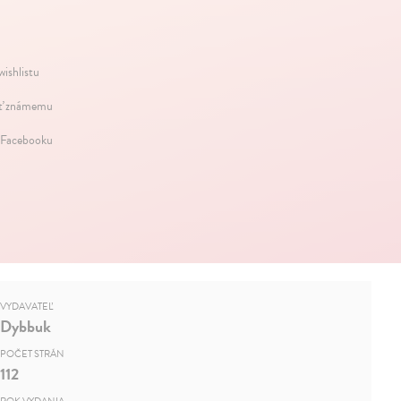
wishlistu
ť známemu
 Facebooku
VYDAVATEĽ
Dybbuk
POČET STRÁN
112