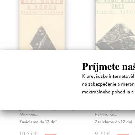
Príjmete na
K prevádzke internetové
Mezi Ohněm a
Ke komu mlu
Vodou
dnes
na zabezpečenie a merani
Vokolek Vladimír
| Kniha
Vokolek Vladimír
| Kn
maximálneho pohodlia a 
Další svazek z autorova díla
Další svazek z autorova d
obsahuje celky Mezi rybou a
obsahuje celky Atlantis
ptákem, Kříž a křídlo, Bílé místo,
znamení ryb, Hic iacet,
Mezi ohn...
Exodus, Ke...
Zasielame do 12 dní
Zasielame do 12 dní
10,57 €
9,70 €