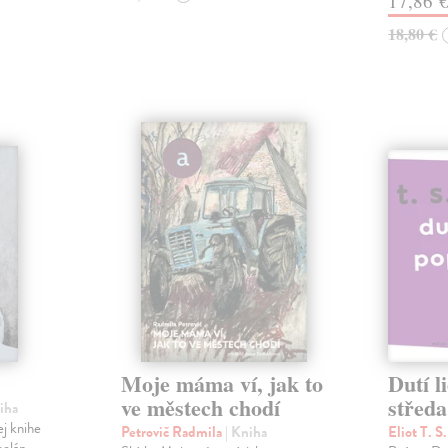
17,86 
18,80 €
Moje máma ví, jak to
Dutí l
ve městech chodí
středa
niha
ej knihe
Petrovič Radmila
| Kniha
Eliot T. S
celán