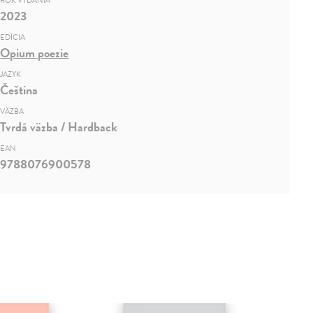
ROK VYDANIA
2023
EDÍCIA
Opium poezie
JAZYK
Čeština
VÄZBA
Tvrdá väzba / Hardback
EAN
9788076900578