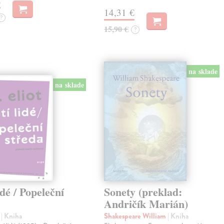
€
14,31 €
?
15,90 €
?
na sklade
na sklade
idé / Popeleční
Sonety (preklad:
Andričík Marián)
.
| Kniha
Shakespeare William
| Kniha