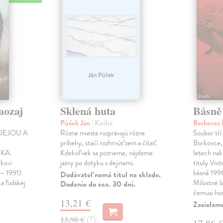
aozaj
Sklená huta
Básně
Púček Ján
| Kniha
Borkovec 
DEJOU A
Rôzne miesta rozprávajú rôzne
Soubor tří
príbehy, stačí rozhrnúť zem a čítať.
Borkovce,
KA.
Kdekoľvek sa pozrieme, nájdeme
letech nak
ikovi
jazvy po dotyku s dejinami.
tituly Vni
 – 1991)
básně 19
Dodávateľ nemá titul na sklade.
ka ľudskej
Milostné 
Dodanie do cca. 30 dní.
čemusi ho
13,21 €
Zasielame
13,90 €
?