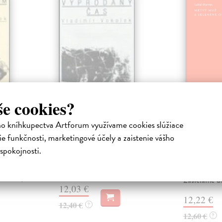
še cookies?
ho kníhkupectva Artforum využívame cookies slúžiace
vím
Vyprodaný čas
Mrtvý m
skleněn
e funkčnosti, marketingové účely a zaistenie vášho
Vokolek Vladimír
| Kniha
Básnická sbírka předního českého
iha
Marvan Luká
spokojnosti.
básníka.
íla
Může být skl
, Ve
co mrtvý muž
Zasielame do 12 dní
 Dětství,
Zasielame d
12,03 €
12,22 €
12,40 €
?
12,60 €
?