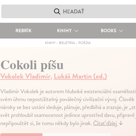
REBRÍK
KNIHY
BOOKS
KNIHY
-
BELETRIA
-
POÉZIA
Cokoli píšu
Vokolek Vladimír
,
Lukáš Martin (ed.)
Vladimír Vokolek je autorem hluboké existenciální osamělosti
svém úhrnu nepostižitelný poválečný civilizační vývoj. Člověk 
nároky se bez ustání sleduje, plánuje, předbíhá a zrazuje, je „st
svět prohloubil osamocenost jedince uprostřed davu, připravil 
nepřipouštět si, že tomu někdy bylo jinak.
Čítať ďalej
↓