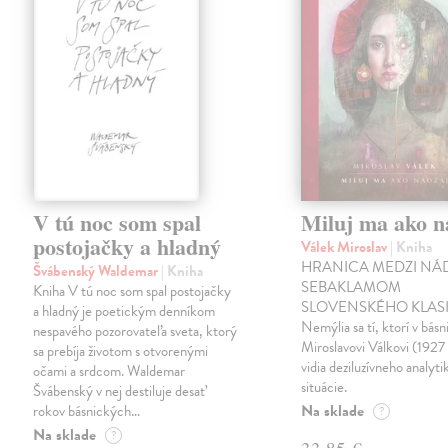
V tú noc som spal
Miluj ma ako n
postojačky a hladný
Válek Miroslav
| Kniha
HRANICA MEDZI NÁ
Švábenský Waldemar
| Kniha
SEBAKLAMOM
Kniha V tú noc som spal postojačky
SLOVENSKÉHO KLASI
a hladný je poetickým denníkom
Nemýlia sa tí, ktorí v básn
nespavého pozorovateľa sveta, ktorý
Miroslavovi Válkovi (1927
sa prebíja životom s otvorenými
vidia deziluzívneho analyti
očami a srdcom. Waldemar
situácie.
Švábenský v nej destiluje desať
Na sklade
rokov básnických…
?
Na sklade
?