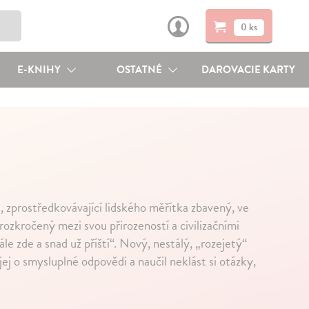
0 ks
E-KNIHY
OSTATNÉ
DAROVACIE KARTY
, zprostředkovávající lidského měřítka zbavený, ve
rozkročený mezi svou přirozeností a civilizačními
ále zde a snad už příští“. Nový, nestálý, „rozejetý“
jej o smysluplné odpovědi a naučil neklást si otázky,