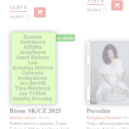
33,85 €
14,85 €
34,90 €
?
16,50 €
?
na sklade
Básne SK/CZ 2025
Porcelán
kolektív autorov
| Kniha
Kolejáková Veronika
| K
Kolektív autorov a autoriek: Zuzana
Texty v debutovej básnick
Goleinová, Alžběta Janečková, Josef
Veroniky Kolejákovej Por