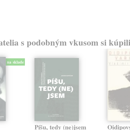
atelia s podobným vkusom si kúpili
na sklade
Píšu, tedy (ne)jsem
Oidipov