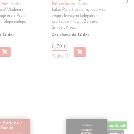
L
dimír
| Kniha
Pollert Lukáš
| Kniha
pisů Vladimíra
Lukáš Pollert vedie rozhovory so
Dol
uje eseje První
svojimi bývalými kolegami -
Zah
í, Slepé naděje,
športovcami (Jágr, Železný,
tele
Šmicer, Neu...
let 
spol
o 12 dní
Zasielame do 12 dní
Na 
6,79 €
15
7,00 €
?
16,
na sklade
novinka