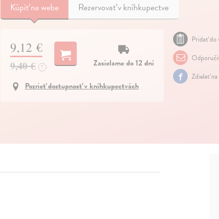
Kúpiť
na webe
Rezervovať v kníhkupectve
Pridať do 
9,12 €
Odporuči
Zasielame do 12 dní
9,40 €
?
Zdielať na
Pozrieť dostupnosť v kníhkupectvách