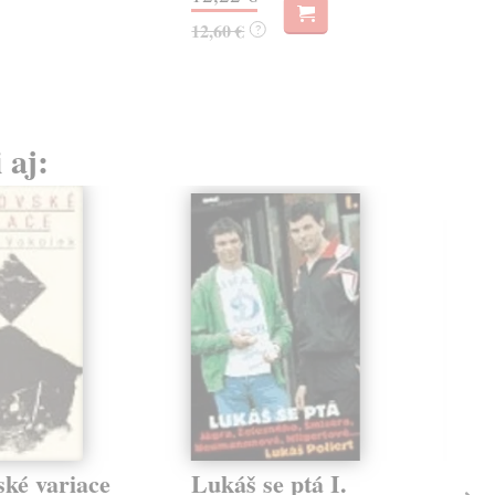
11,
12,60 €
?
 aj:
ské variace
Lukáš se ptá I.
Ba