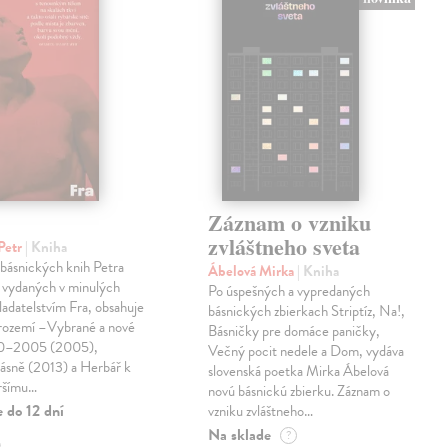
Záznam o vzniku
zvláštneho sveta
Petr
| Kniha
 básnických knih Petra
Ábelová Mirka
| Kniha
 vydaných v minulých
Po úspešných a vypredaných
ladatelstvím Fra, obsahuje
básnických zbierkach Striptíz, Na!,
trozemí –Vybrané a nové
Básničky pre domáce paničky,
90–2005 (2005),
Večný pocit nedele a Dom, vydáva
básně (2013) a Herbář k
slovenská poetka Mirka Ábelová
ršímu…
novú básnickú zbierku. Záznam o
 do 12 dní
vzniku zvláštneho…
Na sklade
?