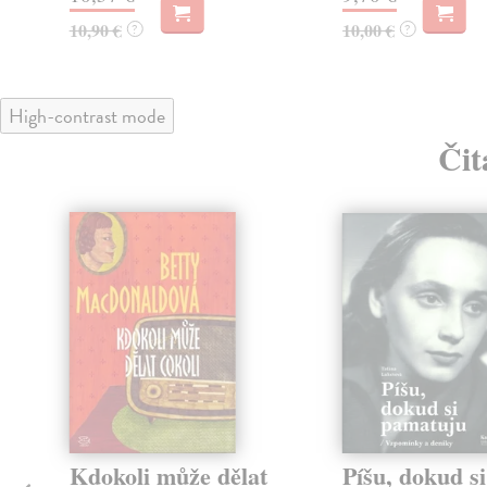
10,90 €
10,00 €
?
?
High-contrast mode
Čit
Kdokoli může dělat
Píšu, dokud si