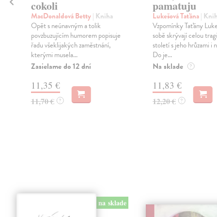
cokoli
pamatuju
MacDonaldová Betty
| Kniha
Lukešová Taťána
| Kni
Opět s neúnavným a tolik
Vzpomínky Taťány Luke
é
povzbuzujícím humorem popisuje
sobě skrývají celou trag
řadu všeklijakých zaměstnání,
století s jeho hrůzami i 
kterými musela...
Do je...
Zasielame do 12 dní
Na sklade
?
11,35 €
11,83 €
11,70 €
12,20 €
?
?
na sklade