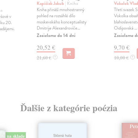
Kapičiak Jakub
| Kniha
Vokolek Vla
Kniha přináší mnohostranný
Třetí svazek S
ha
pohled na rozsáhlé dílo
Vokolka obsah
šové v
moskevského konceptualisty
blahoslavenstv
iku 20.
Dmitrije Alexandroviče...
Oidipovská ...
nadějemi.
Zasielame do 14 dní
Zasielame d
20,52 €
9,70 €
21,60 €
10,00 €
?
?
Ďalšie z kategórie poézia
na sklade