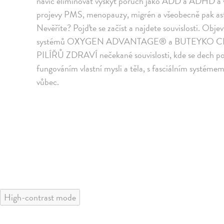
navíc eliminovat výskyt poruch jako ADD a ADHD a vý
projevy PMS, menopauzy, migrén a všeobecně pak ast
Nevěříte? Pojďte se začíst a najdete souvislosti. Obj
systémů OXYGEN ADVANTAGE® a BUTEYKO CLINIC 
PILÍŘŮ ZDRAVÍ nečekané souvislosti, kde se dech pojí
fungováním vlastní mysli a těla, s fasciálním systémem
vůbec.
High-contrast mode