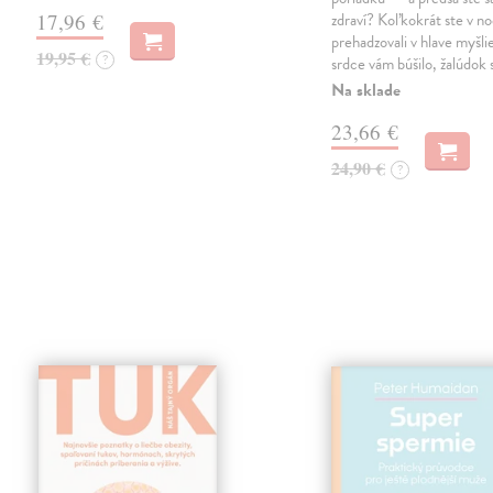
17,96 €
zdraví? Koľkokrát ste v no
prehadzovali v hlave myšli
19,95 €
?
srdce vám búšilo, žalúdok s
Na sklade
23,66 €
24,90 €
?