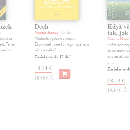
mozek
Dech
Když vě
tak, jak
a
Nestor James
| Kniha
ěstnává
Nádech, výdech a znovu.
Sunim Hae
letí. Tento
Zapomněli jsme tu nejpřirozenější
Znáte ten nep
í určen
věc na světě?
se ocitnete v 
životní situac
Zasielame do 12 dní
ch...
18,24 €
Zasielame d
18,80 €
?
18,18 €
19,14 €
?