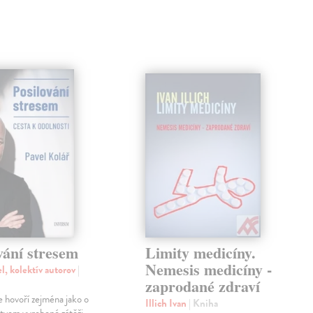
vání stresem
Limity medicíny.
Nemesis medicíny -
l, kolektív autorov
|
zaprodané zdraví
e hovoří zejména jako o
Illich Ivan
| Kniha