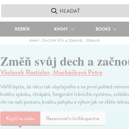
REBRÍK
KNIHY
BOOKS
KNIHY
-
ŽIVOTNÝ ŠTÝL A ZDRAVIE
-
ZDRAVIE
Změň svůj dech a začnou
Václavek Rostislav
,
Macháčková Petra
Věřili byste, že něco tak obyčejného a na první pohled mimov
kvalitu spánku, chrápání, fungování trávicího systému, zvládání
vliv na naši posturu, kvalitu pohybu a výkon jak ve sféře rekre
Kúpiť
na webe
Rezervovať v kníhkupectve