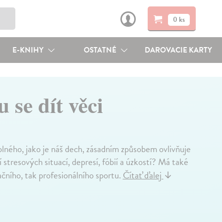
0 ks
E-KNIHY
OSTATNÉ
DAROVACIE KARTY
 se dít věci
olného, jako je náš dech, zásadním způsobem ovlivňuje
 stresových situací, depresí, fóbií a úzkostí? Má také
ačního, tak profesionálního sportu.
Čítať ďalej
↓