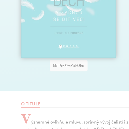
Prečítať ukážku
O TITULE
V
ýznamně ovlivňuje mluvu, správný vývoj čelistí i