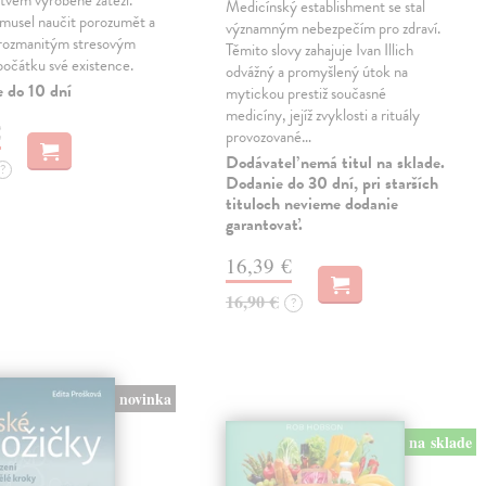
stvem vyrobené zátěži.
Medicínský establishment se stal
 musel naučit porozumět a
významným nebezpečím pro zdraví.
 rozmanitým stresovým
Těmito slovy zahajuje Ivan Illich
počátku své existence.
odvážný a promyšlený útok na
e do 10 dní
mytickou prestiž současné
medicíny, jejíž zvyklosti a rituály
€
provozované…
Dodávateľ nemá titul na sklade.
?
Dodanie do 30 dní, pri starších
tituloch nevieme dodanie
garantovať.
16,39 €
16,90 €
?
novinka
na sklade