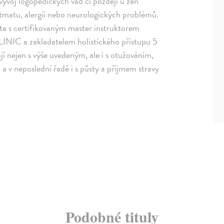
voj logopedických vad či později u žen
matu, alergií nebo neurologických problémů.
evte s certifikovaným master instruktorem
a zakladatelem holistického přístupu 5
 nejen s výše uvedeným, ale i s otužováním,
 a v neposlední řadě i s půsty a příjmem stravy
Podobné tituly