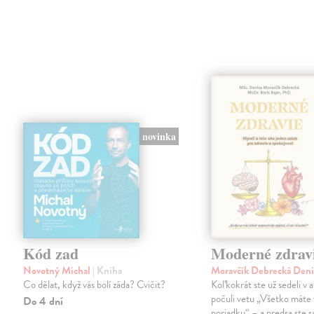
novinka
Kód zad
Moderné zdrav
Novotný Michal
| Kniha
Moravčík Debrecká Den
Co dělat, když vás bolí záda? Cvičit?
Koľkokrát ste už sedeli v 
počuli vetu „Všetko máte 
Do 4 dní
poriadku“ – a predsa ste sa