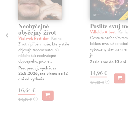
Neobyčejně
Posilte svůj 
obyčejný život
Villoldo Albert
| Knih
Cesta za osvícením zam
Václavek Rostislav
| Kniha
lidskou mysl už po tisíci
Životní příběh muže, který stále
í
vytoužený stav však nen
objevuje zapomenutou sílu
je...
něčeho tak neobyčejně
obyčejného, jako je...
Zasielame do 10 dní
Predpredaj, vychádza
14,96 €
25.8.2026, zasielame do 12
dní od vydania
15,42 €
?
16,64 €
18,49 €
?