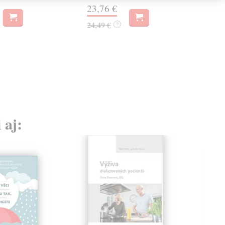
23,76 €
17,
24,49 €
?
 aj: