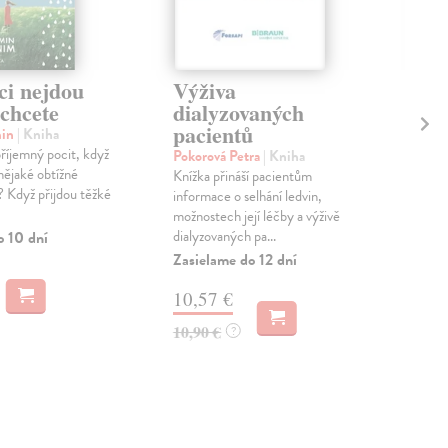
ci nejdou
Výživa
Ch
 chcete
dialyzovaných
re
pacientů
min
| Kniha
Hol
říjemný pocit, když
Ať n
Pokorová Petra
| Kniha
nějaké obtížné
příb
Knížka přináší pacientům
i? Když přijdou těžké
sam
informace o selhání ledvin,
Jak .
možnostech její léčby a výživě
dialyzovaných pa...
o 10 dní
Zas
Zasielame do 12 dní
23
10,57 €
24,
10,90 €
?