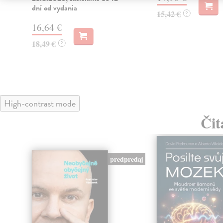
dní od vydania
15,42 €
?
16,64 €
18,49 €
?
High-contrast mode
Čit
nka
predpredaj