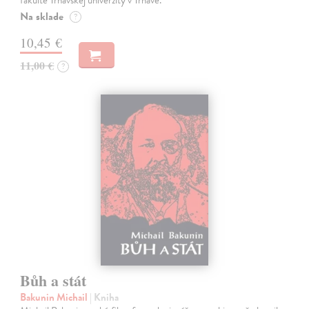
fakulte Trnavskej univerzity v Trnave.
Na sklade
?
10,45 €
11,00 €
?
Bůh a stát
Bakunin Michail
| Kniha