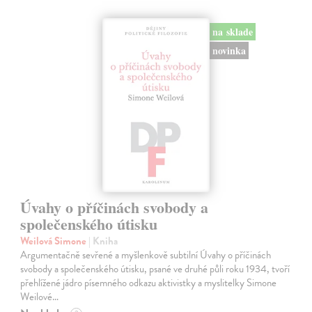
na sklade
novinka
Úvahy o příčinách svobody a
společenského útisku
Weilová Simone
| Kniha
Argumentačně sevřené a myšlenkově subtilní Úvahy o příčinách
svobody a společenského útisku, psané ve druhé půli roku 1934, tvoří
přehlížené jádro písemného odkazu aktivistky a myslitelky Simone
Weilové…