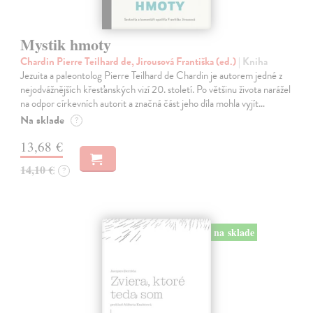
Mystik hmoty
Chardin Pierre Teilhard de, Jirousová Františka (ed.)
| Kniha
Jezuita a paleontolog Pierre Teilhard de Chardin je autorem jedné z
nejodvážnějších křesťanských vizí 20. století. Po většinu života narážel
na odpor církevních autorit a značná část jeho díla mohla vyjít…
Na sklade
?
13,68 €
14,10 €
?
na sklade