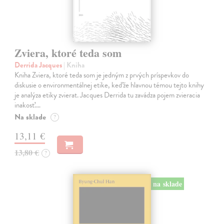
Zviera, ktoré teda som
Derrida Jacques
| Kniha
Kniha Zviera, ktoré teda som je jedným z prvých príspevkov do
diskusie o environmentálnej etike, keďže hlavnou témou tejto knihy
je analýza etiky zvierat. Jacques Derrida tu zavádza pojem zvieracia
inakosť.…
Na sklade
?
13,11 €
13,80 €
?
na sklade