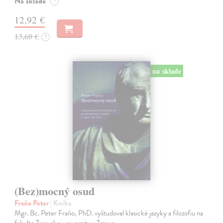
Na sklade
?
12,92 €
13,60 €
?
na sklade
(Bez)mocný osud
Fraňo Peter
| Kniha
Mgr. Bc. Peter Fraňo, PhD. vyštudoval klasické jazyky a filozofiu na