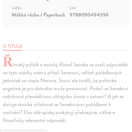
VÄZBA
EAN
Mäkká väzba / Paperback
9788090494596
O TITULE
Ř
ímský politik a stoický filosof Seneka se snaží odpovědět
na tyto otázky svému příteli Serenovi, veliteli pořádkových
jednotek za císaře Nerona. Stoici ale tvrdili, že politické
angažmá je pro dobrého muže povinností. Podaří se Senekovi
nabídnout přesvědčivou obhajobu života v ústraní? A jak se
slučuje stoická střídmost se Senekovými pobídkami k
uvolnění? Dva útlé spisky poskytují překvapivé, citlivé a
filosoficky relevantní odpovědi.