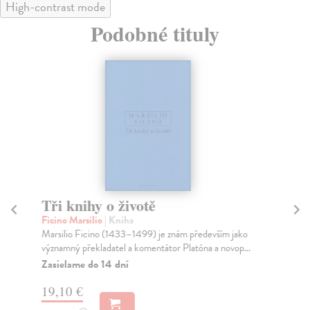
High-contrast mode
Podobné tituly
Tři knihy o životě
Ce
Ficino Marsilio
| Kniha
Wo
Marsilio Ficino (1433–1499) je znám především jako
Cír
významný překladatel a komentátor Platóna a novop...
pro
z...
Zasielame do 14 dní
Na
19,10 €
11