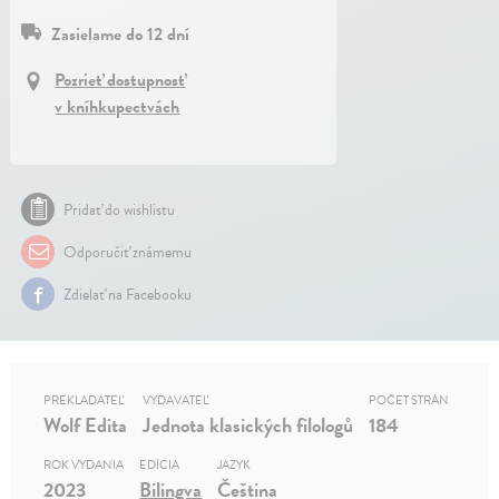
Zasielame do 12 dní
Pozrieť dostupnosť
v kníhkupectvách
Pridať do wishlistu
Odporučiť známemu
Zdielať na Facebooku
PREKLADATEĽ
VYDAVATEĽ
POČET STRÁN
Wolf Edita
Jednota klasických filologů
184
ROK VYDANIA
EDÍCIA
JAZYK
2023
Bilingva
Čeština