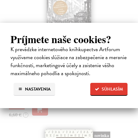
Príjmete naše cookies?
K prevádzke internetového kníhkupectva Artforum
Memoár o chudobě
využívame cookies slúžiace na zabezpečenie a meranie
Tocqueville Alexis de
| Kniha
funkčnosti, marketingové účely a zaistenie vášho
První český překlad méně známého díla jedné z nejvýznamnějších
maximálneho pohodlia a spokojnosti.
osobností evropské politické filosofie 19. století je doplněn obšírnými
komentáři Ivo Budila, Jana Kellera a Gertrudy Himmelfalberové.
Od…
NASTAVENIA
SÚHLASÍM
Na sklade
?
5,94 €
6,60 €
?
novinka