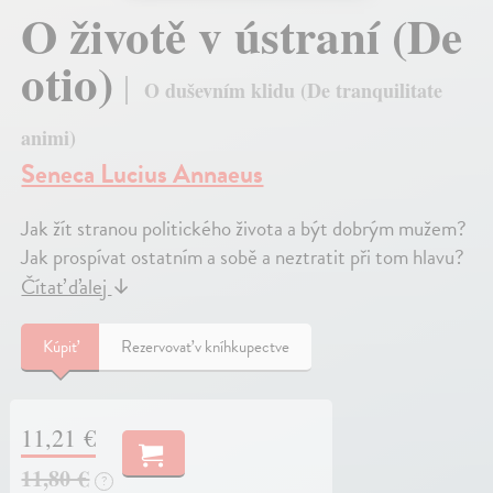
O životě v ústraní (De
otio)
O duševním klidu (De tranquilitate
animi)
Seneca Lucius Annaeus
Jak žít stranou politického života a být dobrým mužem?
Jak prospívat ostatním a sobě a neztratit při tom hlavu?
Čítať ďalej
↓
Kúpiť
Rezervovať v kníhkupectve
11,21 €
11,80 €
?