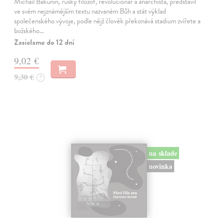
Michail Bakunin, ruský filozof, revolucionář a anarchista, představil
ve svém nejznámějším textu nazvaném Bůh a stát výklad
společenského vývoje, podle nějž člověk překonává stadium zvířete a
božského…
Zasielame do 12 dní
9,02 €
9,30 €
?
na sklade
novinka