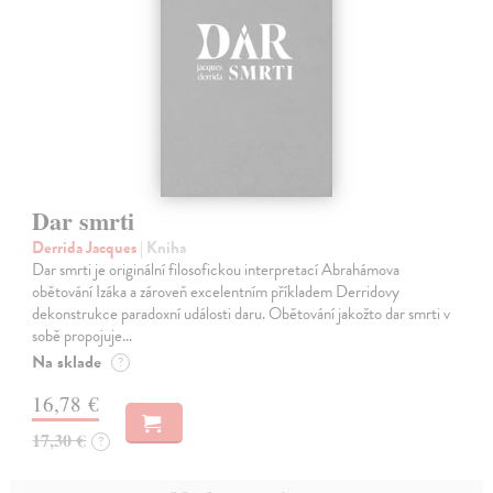
Dar smrti
Derrida Jacques
| Kniha
Dar smrti je originální filosofickou interpretací Abrahámova
obětování Izáka a zároveň excelentním příkladem Derridovy
dekonstrukce paradoxní události daru. Obětování jakožto dar smrti v
sobě propojuje…
Na sklade
?
16,78 €
17,30 €
?