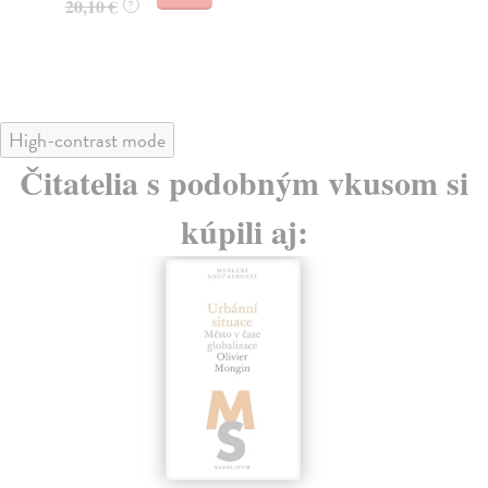
20,10 €
?
11
High-contrast mode
Čitatelia s podobným vkusom si
kúpili aj: