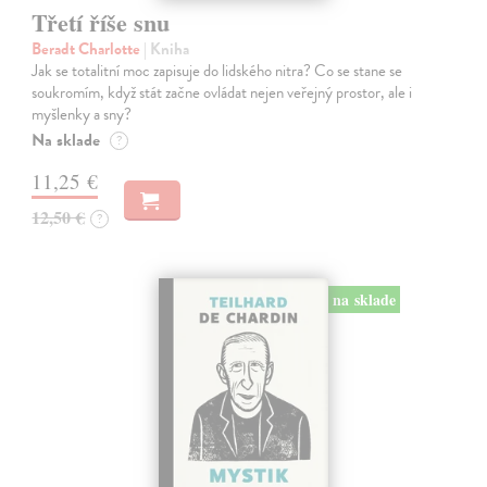
Třetí říše snu
Beradt Charlotte
| Kniha
Jak se totalitní moc zapisuje do lidského nitra? Co se stane se
soukromím, když stát začne ovládat nejen veřejný prostor, ale i
myšlenky a sny?
Na sklade
?
11,25 €
12,50 €
?
na sklade