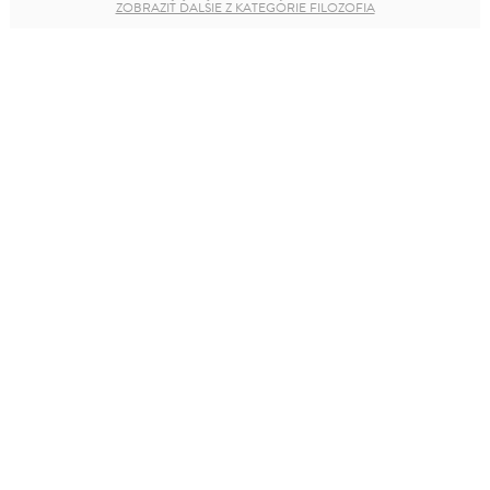
ZOBRAZIŤ ĎALŠIE Z KATEGÓRIE FILOZOFIA