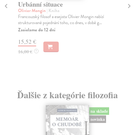
Urbánní situace
O
Olivier Mongin
| Kniha
Se
Francouzský filosof a esejista Olivier Mongin nabízí
Štv
strukturované pojednání toho, co dnes, v době g...
edí
Zasielame do 12 dní
Za
15,52 €
16
16,00 €
17
?
Ďalšie z kategórie filozofia
na sklade
novinka