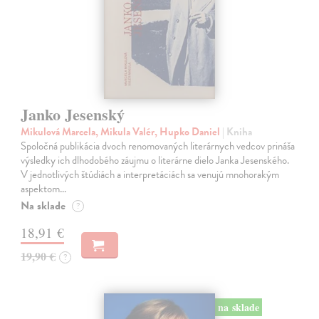
Janko Jesenský
Mikulová Marcela, Mikula Valér, Hupko Daniel
| Kniha
Spoločná publikácia dvoch renomovaných literárnych vedcov prináša
výsledky ich dlhodobého záujmu o literárne dielo Janka Jesenského.
V jednotlivých štúdiách a interpretáciách sa venujú mnohorakým
aspektom…
Na sklade
?
18,91 €
19,90 €
?
na sklade