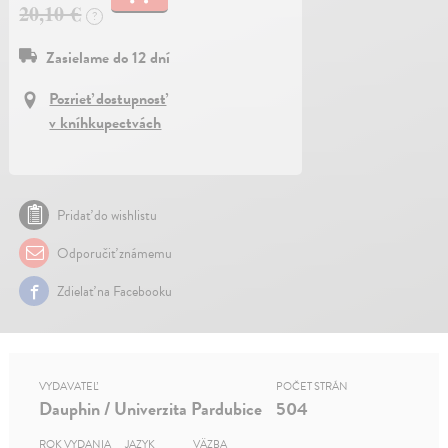
20,10 €
?
Zasielame do 12 dní
Pozrieť dostupnosť
v kníhkupectvách
Pridať do wishlistu
Odporučiť známemu
Zdielať na Facebooku
VYDAVATEĽ
POČET STRÁN
Dauphin / Univerzita Pardubice
504
ROK VYDANIA
JAZYK
VÄZBA