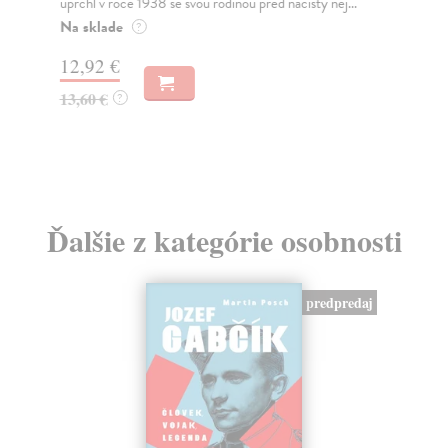
uprchl v roce 1938 se svou rodinou před nacisty nej...
Kol
zam
Na sklade
?
Za
12,92 €
20
13,60 €
?
20
Ďalšie z kategórie osobnosti
predpredaj