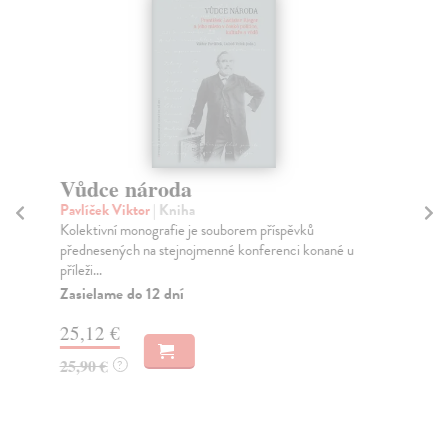
Vůdce národa
Vů
Pavlíček Viktor
| Kniha
Isa
Kolektivní monografie je souborem příspěvků
Od 
přednesených na stejnojmenné konferenci konané u
Leo
příleži...
kte
Zasielame do 12 dní
Za
25,12 €
20
25,90 €
21
?