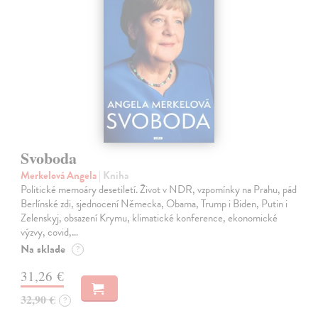
Svoboda
Merkelová Angela
| Kniha
Politické memoáry desetiletí. Život v NDR, vzpomínky na Prahu, pád
Berlínské zdi, sjednocení Německa, Obama, Trump i Biden, Putin i
Zelenskyj, obsazení Krymu, klimatické konference, ekonomické
výzvy, covid,…
Na sklade
?
31,26 €
32,90 €
?