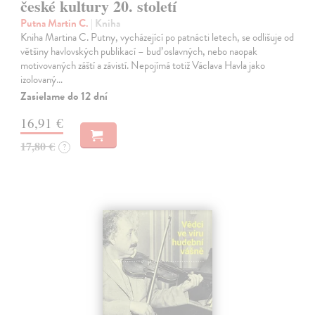
české kultury 20. století
Putna Martin C.
| Kniha
Kniha Martina C. Putny, vycházející po patnácti letech, se odlišuje od
většiny havlovských publikací – buď oslavných, nebo naopak
motivovaných záští a závistí. Nepojímá totiž Václava Havla jako
izolovaný…
Zasielame do 12 dní
16,91 €
17,80 €
?