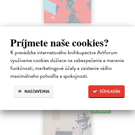
Jozef Gabčík. Človek, vojak, legenda
Posch Martin
| Kniha
Príjmete naše cookies?
Keď sa povie Jozef Gabčík, väčšina z nás si predstaví vojaka
v uniforme, agenta, odbojára, atentát, kryptu v kostole. A okamih,
K prevádzke internetového kníhkupectva Artforum
ktorý zmenil dejiny.
využívame cookies slúžiace na zabezpečenie a meranie
Predpredaj, vychádza 21.8.2026, zasielame do 3 dní od
funkčnosti, marketingové účely a zaistenie vášho
vydania
maximálneho pohodlia a spokojnosti.
16,99 €
19,99 €
?
NASTAVENIA
SÚHLASÍM
na sklade