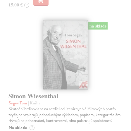
15,00 €
?
na sklade
Simon Wiesenthal
Segev Tom
| Kniha
Skutoční hrdinovia sa na rozdiel od literárnych či filmových postáv
zvyčajne vzpierajú jednoduchým výkladom, popisom, kategorizáciám.
Bývajú nejednoznační, kontroverzní, silno polarizujú spoločnosť.
Na sklade
?