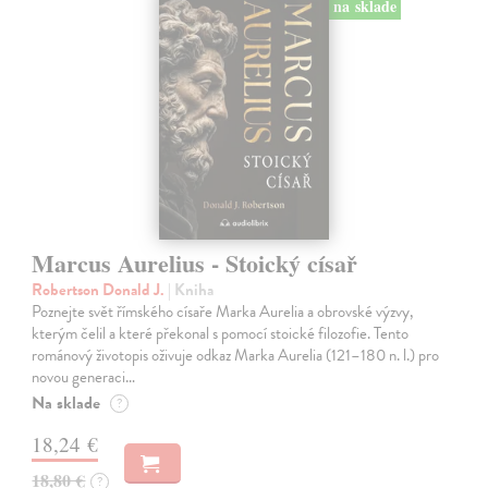
na sklade
Marcus Aurelius - Stoický císař
Robertson Donald J.
| Kniha
Poznejte svět římského císaře Marka Aurelia a obrovské výzvy,
kterým čelil a které překonal s pomocí stoické filozofie. Tento
románový životopis oživuje odkaz Marka Aurelia (121–180 n. l.) pro
novou generaci…
Na sklade
?
18,24 €
18,80 €
?