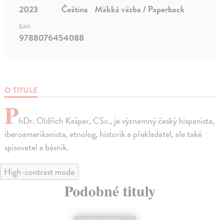
2023
Čeština
Mäkká väzba / Paperback
EAN
9788076454088
O TITULE
P
hDr. Oldřich Kašpar, CSc., je významný český hispanista,
iberoamerikanista, etnolog, historik a překladatel, ale také
spisovatel a básník.
High-contrast mode
Podobné tituly