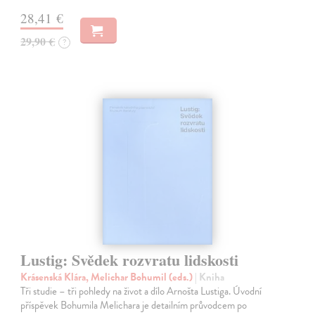
28,41 €
29,90 €
?
Lustig: Svědek rozvratu lidskosti
Krásenská Klára, Melichar Bohumil (eds.)
| Kniha
Tři studie – tři pohledy na život a dílo Arnošta Lustiga. Úvodní
příspěvek Bohumila Melichara je detailním průvodcem po