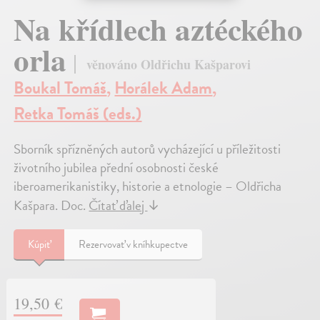
Na křídlech aztéckého
orla
věnováno Oldřichu Kašparovi
Boukal Tomáš
,
Horálek Adam
,
Retka Tomáš (eds.)
Sborník spřízněných autorů vycházející u příležitosti
životního jubilea přední osobnosti české
iberoamerikanistiky, historie a etnologie – Oldřicha
Kašpara. Doc.
Čítať ďalej
↓
Kúpiť
Rezervovať v kníhkupectve
19,50 €