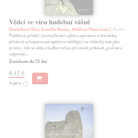
Vědci ve víru hudební vášně
Dvořáčková Věra, Jemelka Martin, Mádlová Vlasta (eds.)
| Kniha
Publikace přináší v promyšleném výběru zajímavou a čtenářsky
přívětivě uchopenou perspektivu nahlížející na vědecký svět jako
prostor, kde se věda a hudba mohou přirozeně potkávat, prolínat a
vzájemně…
Zasielame do 12 dní
9,12 €
9,40 €
?