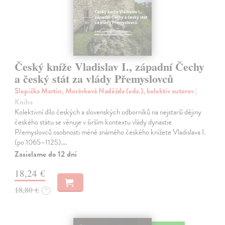
Český kníže Vladislav I., západní Čechy
a český stát za vlády Přemyslovců
Slepička Martin, Morávková Naděžda (eds.), kolektív autorov
|
Kniha
Kolektivní dílo českých a slovenských odborníků na nejstarší dějiny
českého státu se věnuje v širším kontextu vlády dynastie
Přemyslovců osobnosti méně známého českého knížete Vladislava I.
(po 1065–1125).…
Zasielame do 12 dní
18,24 €
18,80 €
?