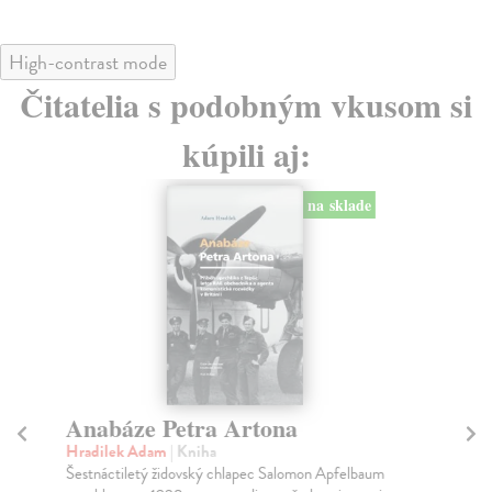
High-contrast mode
Čitatelia s podobným vkusom si
kúpili aj:
na sklade
Anabáze Petra Artona
J
st
Hradilek Adam
| Kniha
Šestnáctiletý židovský chlapec Salomon Apfelbaum
Ha