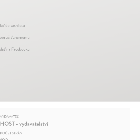
dať do wishlistu
oručiť známemu
elať na Facebooku
VYDAVATEĽ
HOST - vydavatelství
POČET STRÁN