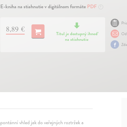
E-kniha na stiahnutie v digitálnom formáte
PDF
?
Pri
8,89 €
Titul je dostupný ihneď
Odp
na stiahnutie
Zdi
pontánní vhled jak do veřejných roztržek a