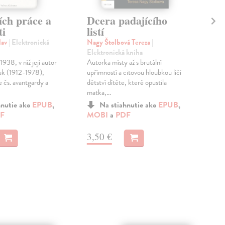
ích práce a
Dcera padajícího
Bá
ti
listí
Hál
kni
lav
| Elektronická
Nagy Štolbová Tereza
|
Pří
Elektronická kniha
výz
1938, v níž její autor
Autorka místy až s brutální
aktu
uk (1912-1978),
upřímností a citovou hloubkou líčí
poet
e čs. avantgardy a
dětství dítěte, které opustila
matka,...
MO
hnutie ako
EPUB
,
Na stiahnutie ako
EPUB
,
F
MOBI
a
PDF
8,
3,50 €