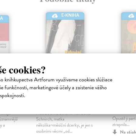
E-KNIHA
HA
še cookies?
ho kníhkupectva Artforum využívame cookies slúžiace
y
Vyhnání Gerty
Ada
e funkčnosti, marketingové účely a zaistenie vášho
Schnirch
Jonášová Ver
spokojnosti.
kniha
nická
Tučková Kateřina
| Elektronická
Anastázie je 
kniha
momentálně ne
livější
Noc z 30. na 31. 5. 1945. Gerta
Opustil ji part
ýznamnější
Schnirch, matka
ztrapnila...
y a
několika¬měsíční dcerky, je jen s
osobními věcmi „od...
Na stia