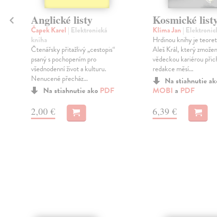
Anglické listy
Kosmické list
Čapek Karel
| Elektronická
Klíma Jan
| Elektronic
kniha
Hrdinou knihy je teoret
Čtenářsky přitažlivý „cestopis“
Aleš Král, který zmože
psaný s pochopením pro
vědeckou kariérou přic
všednodenní život a kulturu.
redakce měsí...
Nenucené přecház...
Na stiahnutie a
Na stiahnutie ako
PDF
MOBI
a
PDF
2,00 €
6,39 €