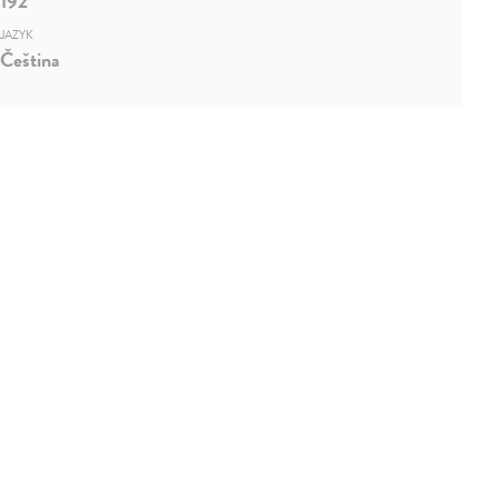
192
JAZYK
Čeština