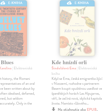
E-KNIHA
E-KNIHA
 Blues
Kde hnízdí orli
Karolína
| Elektronická
Šindelářová Ema
| Elektronická
kniha
t history, the Romani
Když se Ema, česká emigrantka žijící
representatives of an oral
v Nizozemí, rozhodne s partnerem
ve been written about by
Basem koupit opuštěnou usedlost ve
 often idealised, defamed,
španělských horách Las Alpujarras,
ned, but seldom
věří, že začíná nová, idylická kapitola
accurately. Only in the
života. Namísto růžového…
Na stiahnutie ako
EPUB
,