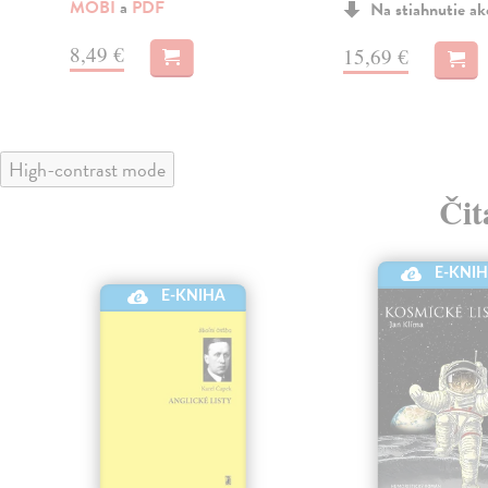
MOBI
a
PDF
Na stiahnutie a
8,49 €
15,69 €
High-contrast mode
Čit
E-KNI
E-KNIHA