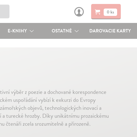
0 ks
E-KNIHY
OSTATNÉ
DAROVACIE KARTY
tivní výběr z poezie a dochované korespondence
ckém uspořádání vybízí k exkurzi do Evropy
 zámořských objevů, technologických inovací a
í a turecké hrozby. Díky unikátnímu prozaickému
 čtenáři zcela srozumitelně a přirozeně.