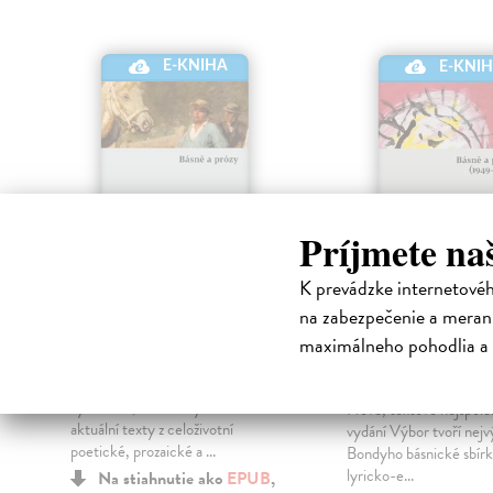
E-KNIHA
E-KNI
Príjmete na
K prevádzke internetové
Básně a prózy
Básně a próz
na zabezpečenie a merani
(1949-1955)
Hálek Vítězslav
| Elektronická
maximálneho pohodlia a 
kniha
Bondy Egon
| Elektro
Přítomný výbor shrnuje
kniha
významné, čtenářsky stále
Nové, textově nejspoleh
aktuální texty z celoživotní
vydání Výbor tvoří nejv
poetické, prozaické a ...
Bondyho básnické sbírk
lyricko-e...
Na stiahnutie ako
EPUB
,