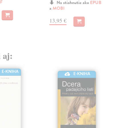
F
MO
Na stiahnutie ako
EPUB
a
MOBI
15
13,95 €
 aj:
E-KNIHA
E-KNIHA