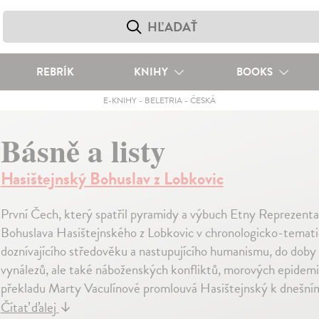
REBRÍK
KNIHY
BOOKS
E-KNIHY
-
BELETRIA
-
ČESKÁ
Básně a listy
Hasištejnský Bohuslav z Lobkovic
První Čech, který spatřil pyramidy a výbuch Etny Reprezenta
Bohuslava Hasištejnského z Lobkovic v chronologicko-temati
doznívajícího středověku a nastupujícího humanismu, do doby
vynálezů, ale také náboženských konfliktů, morových epidemi
překladu Marty Vaculínové promlouvá Hasištejnský k dnešnímu
Čítať ďalej
↓