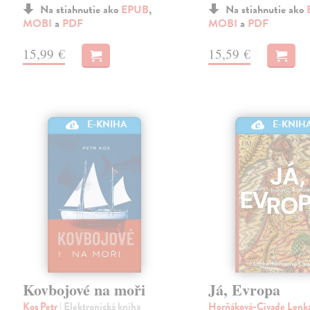
Na stiahnutie ako
EPUB
,
Na stiahnutie ako
MOBI
a
PDF
MOBI
a
PDF
15,99 €
15,59 €
E-KNIHA
E-KNIH
Kovbojové na moři
Já, Evropa
Kos Petr
| Elektronická kniha
Horňáková-Civade Lenk