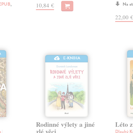
EPUB
,
Na st
10,84 €
22,00 
A
E-KNIHA
Rodinné výlety a jiné
Léto z
zlé věci
a
|
Dlouhý Kr