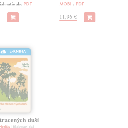
iahnutie ako
PDF
MOBI
a
PDF
€
11,96 €
E-KNIHA
tracených duší
istián
| Elektronická