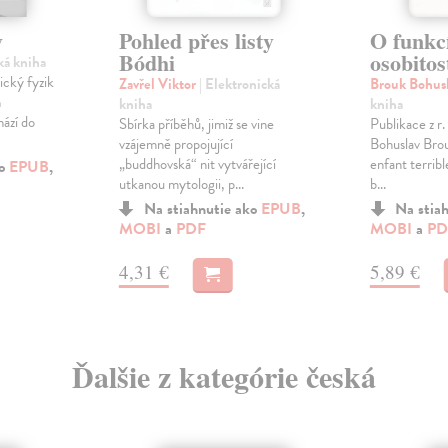
y
Pohled přes listy
O funkc
Bódhi
osobitos
ká kniha
ický fyzik
Zavřel Viktor
| Elektronická
Brouk Bohus
n
kniha
kniha
hází do
Sbírka příběhů, jimiž se vine
Publikace z r. 
vzájemně propojující
Bohuslav Bro
„buddhovská“ nit vytvářející
enfant terribl
ko
EPUB
,
utkanou mytologii, p...
b...
Na stiahnutie ako
EPUB
,
Na stia
MOBI
a
PDF
MOBI
a
PD
4,31 €
5,89 €
Ďalšie z kategórie česká