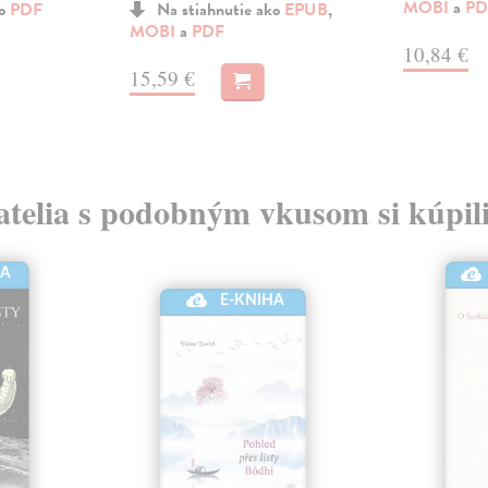
MOBI
a
PD
ko
PDF
Na stiahnutie ako
EPUB
,
MOBI
a
PDF
10,84 €
15,59 €
atelia s podobným vkusom si kúpili
HA
E-KNIHA