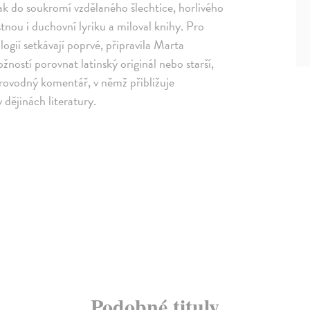
tak do soukromí vzdělaného šlechtice, horlivého
ostnou i duchovní lyriku a miloval knihy. Pro
logií setkávají poprvé, připravila Marta
žností porovnat latinský originál nebo starší,
provodný komentář, v němž přibližuje
dějinách literatury.
Podobné tituly