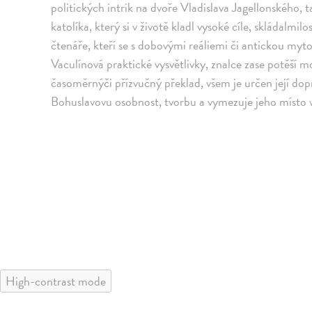
politických intrik na dvoře Vladislava Jagellonského, 
katolíka, který si v životě kladl vysoké cíle, skládalmil
čtenáře, kteří se s dobovými reáliemi či antickou myto
Vaculínová praktické vysvětlivky, znalce zase potěší mo
časoměrnýči přízvučný překlad, všem je určen její do
Bohuslavovu osobnost, tvorbu a vymezuje jeho místo v 
High-contrast mode