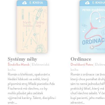
E-KNIHA
E-KNIH
Systémy něhy
Ordinace
Šindelka Marek
| Elektronická
Dvořáková Petra
| Elektr
kniha
kniha
Román o křehkosti, opakování a
Román z ordinace i ze živ
hledání lidskosti ve světě, který
který chce pomáhat druh
připomíná stroj Mladá pianistka Ada
sám to nemá jednoduchéPa
Fischerová má všechno, co by
praktický lékař, který má
mohlo působit jako začátek
chuť všechno zabalit. V č
výjimečné kariéry. Talent, disciplínu i
kupí pacienti, jeho matka
směr.…
zdravotní…