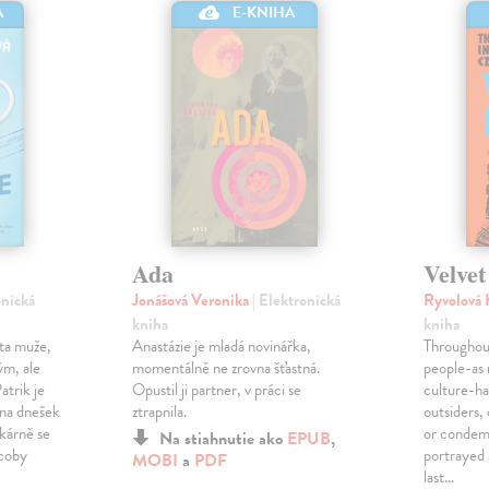
A
E-KNIHA
Ada
Velvet
onická
Jonášová Veronika
| Elektronická
Ryvolová 
kniha
kniha
ota muže,
Anastázie je mladá novinářka,
Throughou
ým, ale
momentálně ne zrovna šťastná.
people-as 
trik je
Opustil ji partner, v práci se
culture-ha
 na dnešek
ztrapnila.
outsiders,
ekárně se
or condem
Na stiahnutie ako
EPUB
,
 coby
portrayed 
MOBI
a
PDF
last…