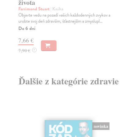
života
Ak 
kni
Farrimond Stuart
| Kniha
Na
Objavte vedu na pozadí vašich každodenných zvykov a
urobte svoj deň zdravším, šťastnejším a zmyslupl...
20
Do 6 dní
22
7,66 €
7,90 €
?
Ďalšie z kategórie zdravie
novinka