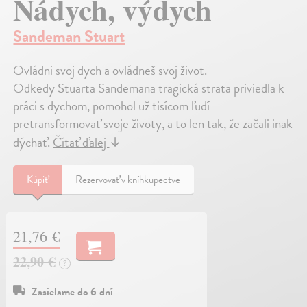
Nádych, výdych
Sandeman Stuart
Ovládni svoj dych a ovládneš svoj život.
Odkedy Stuarta Sandemana tragická strata priviedla k
práci s dychom, pomohol už tisícom ľudí
pretransformovať svoje životy, a to len tak, že začali inak
dýchať.
Čítať ďalej
↓
Kúpiť
Rezervovať v kníhkupectve
21,76 €
22,90 €
?
Zasielame do 6 dní