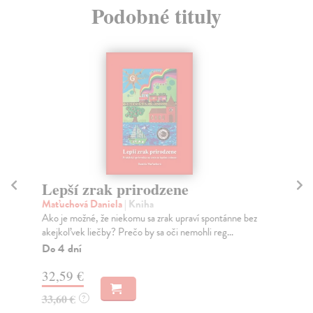
Podobné tituly
Lepší zrak prirodzene
Zd
Maťuchová Daniela
| Kniha
Ko
Ako je možné, že niekomu sa zrak upraví spontánne bez
Zdr
akejkoľvek liečby? Prečo by sa oči nemohli reg...
dlh
Do 4 dní
Do
32,59 €
22
33,60 €
22
?