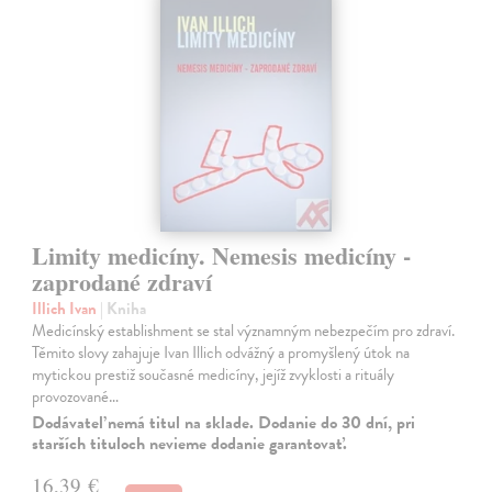
Limity medicíny. Nemesis medicíny -
zaprodané zdraví
Illich Ivan
| Kniha
Medicínský establishment se stal významným nebezpečím pro zdraví.
Těmito slovy zahajuje Ivan Illich odvážný a promyšlený útok na
mytickou prestiž současné medicíny, jejíž zvyklosti a rituály
provozované…
Dodávateľ nemá titul na sklade. Dodanie do 30 dní, pri
starších tituloch nevieme dodanie garantovať.
16,39 €