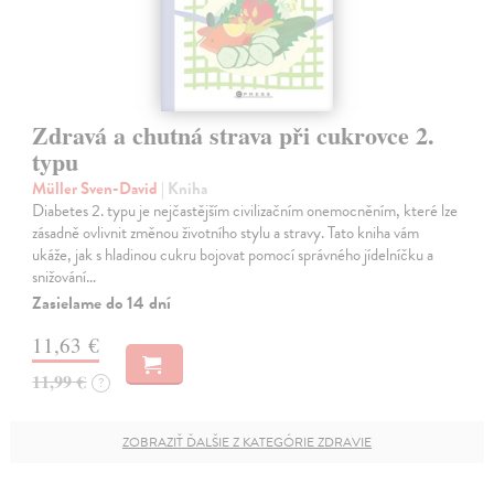
Zdravá a chutná strava při cukrovce 2.
typu
Müller Sven-David
| Kniha
Diabetes 2. typu je nejčastějším civilizačním onemocněním, které lze
zásadně ovlivnit změnou životního stylu a stravy. Tato kniha vám
ukáže, jak s hladinou cukru bojovat pomocí správného jídelníčku a
snižování…
Zasielame do 14 dní
11,63 €
11,99 €
?
ZOBRAZIŤ ĎALŠIE Z KATEGÓRIE ZDRAVIE