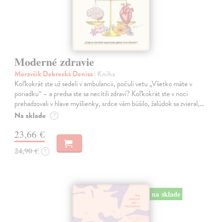
Moderné zdravie
Moravčík Debrecká Denisa
| Kniha
Koľkokrát ste už sedeli v ambulancii, počuli vetu „Všetko máte v
poriadku“ – a predsa ste sa necítili zdraví? Koľkokrát ste v noci
prehadzovali v hlave myšlienky, srdce vám búšilo, žalúdok sa zvieral,…
Na sklade
?
23,66 €
24,90 €
?
na sklade