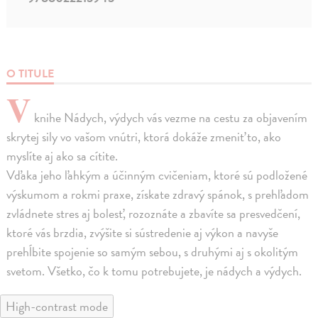
O TITULE
V
knihe Nádych, výdych vás vezme na cestu za objavením
skrytej sily vo vašom vnútri, ktorá dokáže zmeniť to, ako
myslíte aj ako sa cítite.
Vďaka jeho ľahkým a účinným cvičeniam, ktoré sú podložené
výskumom a rokmi praxe, získate zdravý spánok, s prehľadom
zvládnete stres aj bolesť, rozoznáte a zbavíte sa presvedčení,
ktoré vás brzdia, zvýšite si sústredenie aj výkon a navyše
prehĺbite spojenie so samým sebou, s druhými aj s okolitým
svetom. Všetko, čo k tomu potrebujete, je nádych a výdych.
High-contrast mode