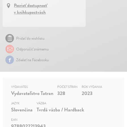
Pozrieť dostupnosť
v kníhkupectvách
Pridať do wishlistu
Odporučiť známemu
Zdielať na Facebooku
VYDAVATEĽ
POČET STRÁN
ROK VYDANIA
Vydavateľstvo Tatran
328
2023
JAZYK
VÄZBA
Slovenčina
Tvrdá väzba / Hardback
EAN
9788022213943