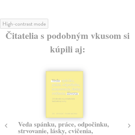
High-contrast mode
Čitatelia s podobným vkusom si
kúpili aj:
Veda spánku, práce, odpočinku,
Tv
strvovanie, lásky, cvičenia,
Liz