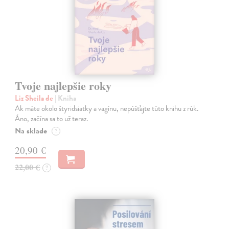
Tvoje najlepšie roky
Liz Sheila de
| Kniha
Ak máte okolo štyridsiatky a vagínu, nepúšťajte túto knihu z rúk.
Áno, začína sa to už teraz.
Na sklade
?
20,90 €
22,00 €
?