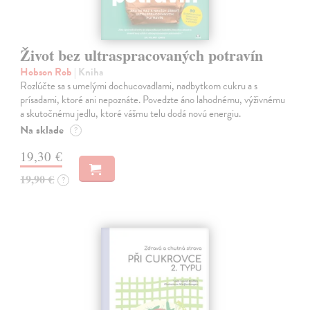
Život bez ultraspracovaných potravín
Hobson Rob
| Kniha
Rozlúčte sa s umelými dochucovadlami, nadbytkom cukru a s
prísadami, ktoré ani nepoznáte. Povedzte áno lahodnému, výživnému
a skutočnému jedlu, ktoré vášmu telu dodá novú energiu.
Na sklade
?
19,30 €
19,90 €
?