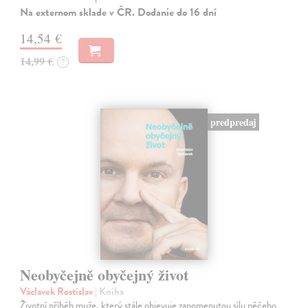
Na externom sklade v ČR. Dodanie do 16 dní
14,54 €
14,99 €
?
predpredaj
Neobyčejně obyčejný život
Václavek Rostislav
| Kniha
Životní příběh muže, který stále objevuje zapomenutou sílu něčeho