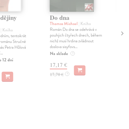
dějiny
Do dna
29
Ka
Thomas Michael
| Kniha
Bo
Román Do dna se odehrává v
a
| Kniha
pouhých čtyřech dnech, během
edním, tentokrát
Bor
nichž musí hrdina zvládnout
románu Stručné
Kare
doslova sisyfovs...
nás Petra Hůlová
Brix
..
Na sklade
1855
?
velm
o 12 dní
17,17 €
Zas
17,70 €
?
11
12,