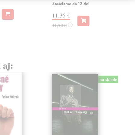
Zasielame do 12 dní
20
11,35 €
21,
11,70 €
?
 aj:
na sklade