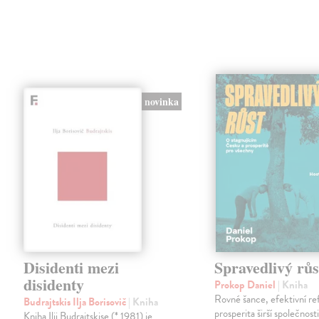
novinka
Disidenti mezi
Spravedlivý růs
disidenty
Prokop Daniel
| Kniha
Rovné šance, efektivní re
Budrajtskis Ilja Borisovič
| Kniha
prosperita širší společnosti
Kniha Ilji Budrajtskise (* 1981) je