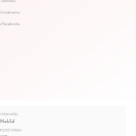
 wishlistu
iť známemu
na Facebooku
VYDAVATEĽ
Neklid
POČET STRÁN