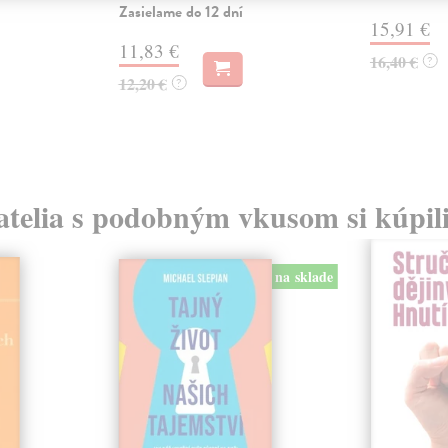
Zasielame do 12 dní
15,91 €
11,83 €
16,40 €
?
12,20 €
?
atelia s podobným vkusom si kúpili
na sklade