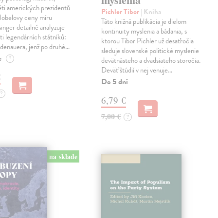
ěti amerických prezidentů
Pichler Tibor
| Kniha
 Nobelovy ceny míru
Táto knižná publikácia je dielom
inger detailně analyzuje
kontinuity myslenia a bádania, s
sti legendárních státníků:
ktorou Tibor Pichler už desaťročia
denauera, jenž po druhé…
sleduje slovenské politické myslenie
e
?
devätnásteho a dvadsiateho storočia.
Deväť štúdií v nej venuje…
€
Do 5 dní
?
6,79 €
7,00 €
?
na sklade