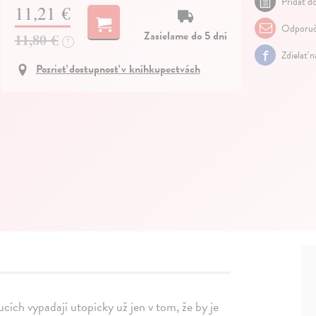
Pridať do
11,21 €
Odporuč
Zasielame do 5 dní
11,80 €
?
Zdielať 
Pozrieť dostupnosť v kníhkupectvách
ucích vypadají utopicky už jen v tom, že by je